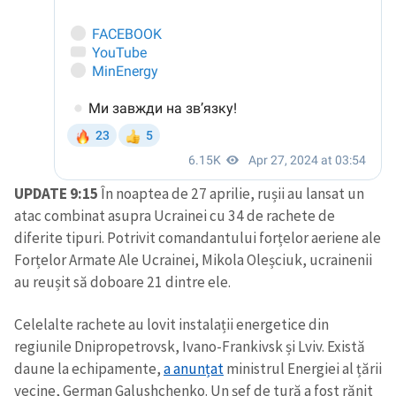
UPDATE 9:15
În noaptea de 27 aprilie, rușii au lansat un
atac combinat asupra Ucrainei cu 34 de rachete de
diferite tipuri. Potrivit comandantului forțelor aeriene ale
Forțelor Armate Ale Ucrainei, Mikola Oleșciuk, ucrainenii
au reușit să doboare 21 dintre ele.
Celelalte rachete au lovit instalații energetice din
regiunile Dnipropetrovsk, Ivano-Frankivsk și Lviv. Există
daune la echipamente,
a anunțat
ministrul Energiei al țării
vecine, German Galushchenko. Un șef de tură a fost rănit