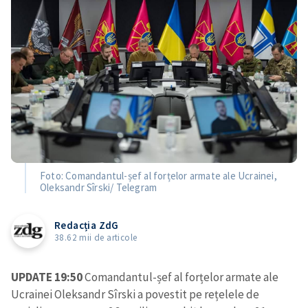
Foto: Comandantul-șef al forțelor armate ale Ucrainei,
Oleksandr Sîrski/ Telegram
Redacția ZdG
38.62 mii de articole
UPDATE 19:50
Comandantul-șef al forțelor armate ale
Ucrainei Oleksandr Sîrski a povestit pe rețelele de