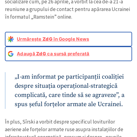
socializare cum, pe 26 aprilie, a vorbit la cea de-a 21-a
reuniune a grupului de contact pentru apărarea Ucrainei
în formatul „Ramstein” online.
Urmărește
ZdG
în Google News
Adaugă
ZdG
ca sursă preferată
„I-am informat pe participanții coaliției
despre situația operațional-strategică
complicată, care tinde să se agraveze”, a
spus șeful forțelor armate ale Ucrainei.
În plus, Sîrski a vorbit despre specificul loviturilor
aeriene ale forțelor armate ruse asupra instalațiilor de