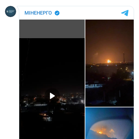
Trimite o informație
Despre ZdG
in English
на русском