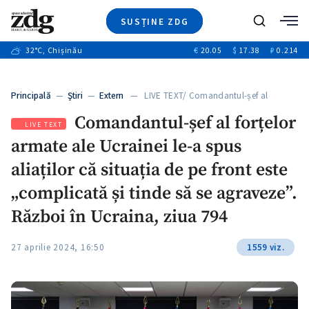
SUSȚINE ZDG
+4
Caută
+1
32
°C
, Chișinău
€
20.05
$
17.38
₽
0.214
Ştiri
+11
+8
Investigatii
Banii tăi
+5
Principală
—
Ştiri
—
Extern
— LIVE TEXT/ Comandantul-șef al
Video
forțelor…
Comandantul-șef al forțelor
Special
LIVE TEXT
armate ale Ucrainei le-a spus
Blog
+1
ZdGust
aliaților că situația de pe front este
„complicată și tinde să se agraveze”.
Război în Ucraina, ziua 794
27 aprilie 2024, 16:50
1559 viz.