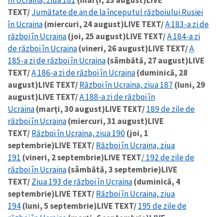
în Ucraina, ziua 181
(marți, 23 august)
LIVE
TEXT/
Jumătate de an de la începutul războiului Rusiei
în Ucraina
(miercuri, 24 august)
LIVE TEXT/
A 183-a zi de
război în Ucraina
(joi, 25 august)
LIVE TEXT/
A 184-a zi
de război în Ucraina
(vineri, 26 august)
LIVE TEXT/
A
185-a zi de război în Ucraina
(sâmbătă, 27 august)
LIVE
TEXT/
A 186-a zi de război în Ucraina
(duminică, 28
august)
LIVE TEXT/
Război în Ucraina, ziua 187
(luni, 29
august)
LIVE TEXT/
A 188-a zi de război în
Ucraina
(marți, 30 august)
LIVE TEXT/
189 de zile de
război în Ucraina
(miercuri, 31 august)
LIVE
TEXT/
Război în Ucraina, ziua 190
(joi, 1
septembrie)
LIVE TEXT/
Război în Ucraina, ziua
191
(vineri, 2 septembrie)
LIVE TEXT
/ 192 de zile de
război în Ucraina
(sâmbătă, 3 septembrie)
LIVE
TEXT/
Ziua 193 de război în Ucraina
(duminică, 4
septembrie)
LIVE TEXT/
Război în Ucraina, ziua
194
(luni, 5 septembrie)
LIVE TEXT/
195 de zile de