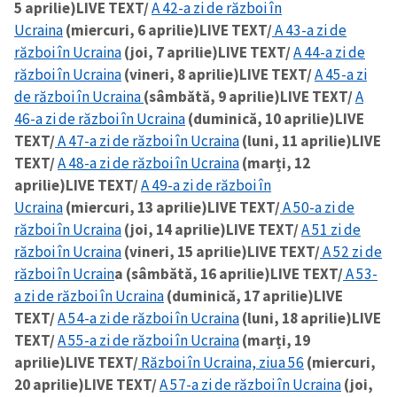
5 aprilie)
LIVE TEXT/
A 42-a zi de război în
Ucraina
(miercuri, 6 aprilie)
LIVE TEXT/
A 43-a zi de
război în Ucraina
(joi, 7 aprilie)
LIVE TEXT/
A 44-a zi de
SUSȚINE
război în Ucraina
(vineri, 8 aprilie)
LIVE TEXT/
A 45-a zi
de război în Ucraina
(sâmbătă, 9 aprilie)
LIVE TEXT/
A
46-a zi de război în Ucraina
(duminică, 10 aprilie)
LIVE
TEXT/
A 47-a zi de război în Ucraina
(luni, 11 aprilie)
LIVE
TEXT/
A 48-a zi de război în Ucraina
(marți, 12
aprilie)
LIVE TEXT/
A 49-a zi de război în
Ucraina
(miercuri, 13 aprilie)
LIVE TEXT/
A 50-a zi de
război în Ucraina
(joi, 14 aprilie)
LIVE TEXT/
A 51 zi de
război în Ucraina
(vineri, 15 aprilie)
LIVE TEXT/
A 52 zi de
război în Ucrain
a (sâmbătă, 16 aprilie)
LIVE TEXT/
A 53-
a zi de război în Ucraina
(duminică, 17 aprilie)
LIVE
TEXT/
A 54-a zi de război în Ucraina
(luni, 18 aprilie)
LIVE
TEXT/
A 55-a zi de război în Ucraina
(marți, 19
aprilie)
LIVE TEXT/
Război în Ucraina, ziua 56
(miercuri,
20 aprilie)
LIVE TEXT/
A 57-a zi de război în Ucraina
(joi,