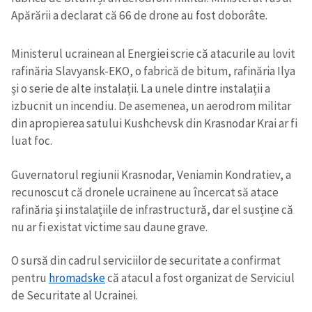
Apărării a declarat că 66 de drone au fost doborâte.
Ministerul ucrainean al Energiei scrie că atacurile au lovit
rafinăria Slavyansk-EKO, o fabrică de bitum, rafinăria Ilya
și o serie de alte instalații. La unele dintre instalații a
izbucnit un incendiu. De asemenea, un aerodrom militar
din apropierea satului Kushchevsk din Krasnodar Krai ar fi
luat foc.
Guvernatorul regiunii Krasnodar, Veniamin Kondratiev, a
recunoscut că dronele ucrainene au încercat să atace
rafinăria și instalațiile de infrastructură, dar el susține că
nu ar fi existat victime sau daune grave.
O sursă din cadrul serviciilor de securitate a confirmat
pentru
hromadske
că atacul a fost organizat de Serviciul
de Securitate al Ucrainei.