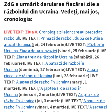
ZdG a urmărit derularea fiecărei zile a
războiului din Ucraina. Vedeți, mai jos,
CONTACT SURSĂ
cronologia:
Sursă anonimă
Nume
+ Numele meu
LIVE TEXT:
Ziua 0.
Cronologia zilelor care au precedat
războiul
LIVE TEXT:
Prima zi de război, după ce Putin a
atacat Ucraina.
(joi, 24 februarie)
LIVE TEXT:
Război în
Email
+ Emailul meu
Ucraina. Ziua a doua a invaziei
(vineri, 25 februarie)
LIVE
TEXT:
Ziua a treia de război în Ucraina
(sâmbătă, 26
Telefon
+ Telefon personal
februarie)
LIVE TEXT:
A patra zi de război în
Ucraina
(duminică, 27 februarie)
LIVE TEXT:
Ziua a
Am citit și sunt de
cincea de război în Ucraina
(luni, 28 februarie)
LIVE
acord cu
politica de
confidențialitate
.
TEXT:
A șasea zi de război în Ucraina
(marți, 1
martie)
LIVE TEXT/
A șaptea zi de război în
TRIMITE ȘTIREA
Ucraina
(miercuri, 2 martie)
LIVE TEXT/
A opta zi de
război în Ucraina
(joi, 3 martie)
LIVE TEXT/
A noua zi de
război în Ucraina
(vineri, 4 martie)
LIVE TEXT/
A zecea zi