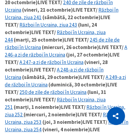
20 octombrie)
LIVE TEXT/
240 de zile de război în
Ucraina
(vineri, 21 octombrie)
LIVE TEXT/
Război în
Ucraina, ziua 241
(sâmbătă, 22 octombrie)
LIVE
TEXT/
Război în Ucraina, ziua 243
(luni, 24
octombrie)
LIVE TEXT/
Război în Ucraina, ziua
244
(marți, 25 octombrie)
LIVE TEXT/
245 de zile de
război în Ucraina
(miercuri, 26 octombrie)
LIVE TEXT/
A
246-a zi de război în Ucraina
(joi, 27 octombrie)
LIVE
TEXT/
A 247-a zi de război în Ucraina
(vineri, 28
octombrie)
LIVE TEXT/
A 248-a zi de război în
Ucraina
(sâmbătă, 29 octombrie)
LIVE TEXT/
A 249-a zi
de război în Ucraina
(duminică, 30 octombrie)
LIVE
TEXT/
250 de zile de război în Ucraina
(luni, 31
octombrie)
LIVE TEXT/
Război în Ucraina, ziua
251
(marți, 1 noiembrie)
LIVE TEXT/
Război în Ucraina,
CITEȘTE
ziua 252
(miercuri, 2 noiembrie)
LIVE TEXT/
Război în
Citește articolul
Copiază Link
Ucraina, ziua 253
(joi, 3 noiembrie)
LIVE TEXT/
Război în
Ucraina, ziua 254
(vineri, 4 noiembrie)
LIVE