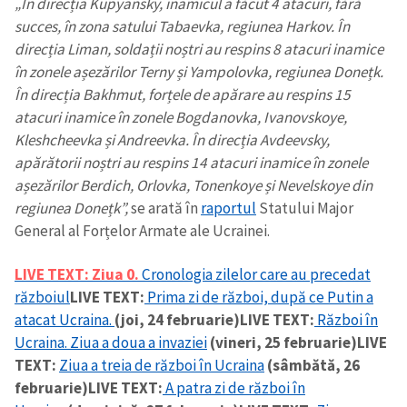
„În direcția Kupyansky, inamicul a făcut 4 atacuri, fără
succes, în zona satului Tabaevka, regiunea Harkov. În
direcția Liman, soldații noștri au respins 8 atacuri inamice
în zonele așezărilor Terny și Yampolovka, regiunea Donețk.
În direcția Bakhmut, forțele de apărare au respins 15
atacuri inamice în zonele Bogdanovka, Ivanovskoye,
Kleshcheevka și Andreevka. În direcția Avdeevsky,
apărătorii noștri au respins 14 atacuri inamice în zonele
așezărilor Berdich, Orlovka, Tonenkoye și Nevelskoye din
regiunea Donețk”,
se arată în
raportul
Statului Major
General al Forțelor Armate ale Ucrainei.
LIVE TEXT:
Ziua 0.
Cronologia zilelor care au precedat
războiul
LIVE TEXT:
Prima zi de război, după ce Putin a
atacat Ucraina.
(joi, 24 februarie)
LIVE TEXT:
Război în
Ucraina. Ziua a doua a invaziei
(vineri, 25 februarie)
LIVE
TEXT:
Ziua a treia de război în Ucraina
(sâmbătă, 26
februarie)
LIVE TEXT:
A patra zi de război în