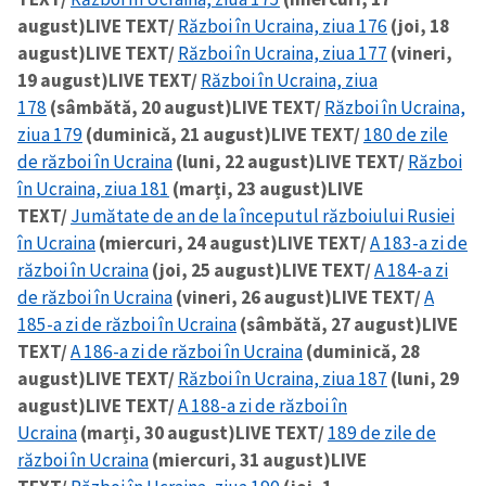
august)
LIVE TEXT/
Război în Ucraina, ziua 176
(joi, 18
august)
LIVE TEXT/
Război în Ucraina, ziua 177
(vineri,
19 august)
LIVE TEXT/
Război în Ucraina, ziua
178
(sâmbătă, 20 august)
LIVE TEXT/
Război în Ucraina,
ziua 179
(duminică, 21 august)
LIVE TEXT/
180 de zile
de război în Ucraina
(luni, 22 august)
LIVE TEXT/
Război
ȘTIREA MEA
în Ucraina, ziua 181
(marți, 23 august)
LIVE
TEXT/
Jumătate de an de la începutul războiului Rusiei
Titlu știre
+ Adaugă titlu
în Ucraina
(miercuri, 24 august)
LIVE TEXT/
A 183-a zi de
război în Ucraina
(joi, 25 august)
LIVE TEXT/
A 184-a zi
Fotografie
+ Încarcă imagine
de război în Ucraina
(vineri, 26 august)
LIVE TEXT/
A
185-a zi de război în Ucraina
(sâmbătă, 27 august)
LIVE
TEXT/
A 186-a zi de război în Ucraina
(duminică, 28
Link media
+ Link media
august)
LIVE TEXT/
Război în Ucraina, ziua 187
(luni, 29
august)
LIVE TEXT/
A 188-a zi de război în
Ucraina
(marți, 30 august)
LIVE TEXT/
189 de zile de
război în Ucraina
(miercuri, 31 august)
LIVE
Mesajul știrei
+ Mesajul știrei