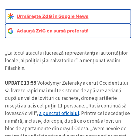
Urmărește
ZdG
în Google News
Adaugă
ZdG
ca sursă preferată
„La locul atacului lucrează reprezentanți ai autorităților
locale, ai poliției și ai salvatorilor”, a menționat Vadim
Filashkin.
UPDATE 13:55
Volodymyr Zelensky a cerut Occidentului
să livreze rapid mai multe sisteme de apărare aeriană,
după un val de lovituri cu rachete, drone și artilerie
rusești au ucis cel puțin 11 persoane. „Rusia continuă să
lovească civili”,
a punctat oficialul
. Printre cei decedați se
numără, inclusiv, doi copii, după ce o dronă a lovit un
bloc de apartamente din orașul Odesa. „Avem nevoie de
mai multe apărări aeriene din partea partenerilor noștri.