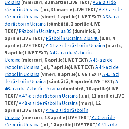
Ucraina
(miercuri, 30 martie)
LIVE TEXT/
A 36-a zi de
război în Ucraina
(joi, 31 martie)
LIVE TEXT/
A 37-a zi de
război în Ucraina
(vineri, 1 aprilie)
LIVE TEXT/
A 38-a zi
de război în Ucraina
(sâmbătă, 2 aprilie)
LIVE
TEXT/
Război în Ucraina, ziua 39
(duminică, 3
aprilie)
LIVE TEXT/
Război în Ucraina. Ziua 40
(luni, 4
aprilie)
LIVE TEXT/
A 41-a zi de război în Ucraina
(marți,
5 aprilie)
LIVE TEXT/
A 42-a zi de război în
Ucraina
(miercuri, 6 aprilie)
LIVE TEXT/
A 43-a zi de
război în Ucraina
(joi, 7 aprilie)
LIVE TEXT/
A 44-a zi de
război în Ucraina
(vineri, 8 aprilie)
LIVE TEXT/
A 45-a zi
de război în Ucraina
(sâmbătă, 9 aprilie)
LIVE TEXT/
A
46-a zi de război în Ucraina
(duminică, 10 aprilie)
LIVE
TEXT/
A 47-a zi de război în Ucraina
(luni, 11 aprilie)
LIVE
TEXT/
A 48-a zi de război în Ucraina
(marți, 12
aprilie)
LIVE TEXT/
A 49-a zi de război în
Ucraina
(miercuri, 13 aprilie)
LIVE TEXT/
A 50-a zi de
război în Ucraina
(joi, 14 aprilie)
LIVE TEXT/
A 51 zi de