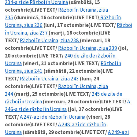
234-a zi de Război în Ucraina
(sâmbătă, 15
octombrie)
LIVE TEXT/
Război în Ucraina, ziua
235
(duminică, 16 octombrie)
LIVE TEXT/
Război în
SUSȚINE
Ucraina, ziua 236
(luni, 17 octombrie)
LIVE TEXT/
Război
în Ucraina, ziua 237
(marți, 18 octombrie)
LIVE
TEXT/
Război în Ucraina, ziua 238
(miercuri, 19
octombrie)
LIVE TEXT/
Război în Ucraina, ziua 239
(joi,
20 octombrie)
LIVE TEXT/
240 de zile de război în
Ucraina
(vineri, 21 octombrie)
LIVE TEXT/
Război în
Ucraina, ziua 241
(sâmbătă, 22 octombrie)
LIVE
TEXT/
Război în Ucraina, ziua 243
(luni, 24
octombrie)
LIVE TEXT/
Război în Ucraina, ziua
244
(marți, 25 octombrie)
LIVE TEXT/
245 de zile de
război în Ucraina
(miercuri, 26 octombrie)
LIVE TEXT/
A
246-a zi de război în Ucraina
(joi, 27 octombrie)
LIVE
TEXT/
A 247-a zi de război în Ucraina
(vineri, 28
octombrie)
LIVE TEXT/
A 248-a zi de război în
Ucraina
(sâmbătă, 29 octombrie)
LIVE TEXT/
A 249-a zi