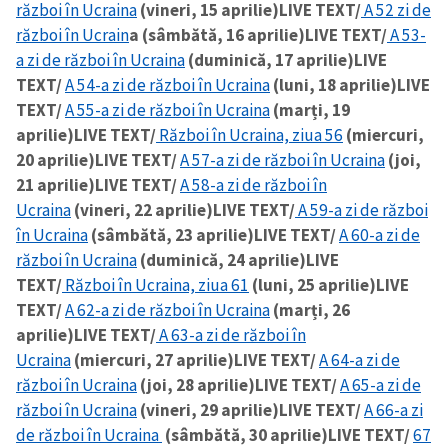
război în Ucraina
(vineri, 15 aprilie)
LIVE TEXT/
A 52 zi de
război în Ucrain
a (sâmbătă, 16 aprilie)
LIVE TEXT/
A 53-
a zi de război în Ucraina
(duminică, 17 aprilie)
LIVE
TEXT/
A 54-a zi de război în Ucraina
(luni, 18 aprilie)
LIVE
TEXT/
A 55-a zi de război în Ucraina
(marți, 19
aprilie)
LIVE TEXT/
Război în Ucraina, ziua 56
(miercuri,
20 aprilie)
LIVE TEXT/
A 57-a zi de război în Ucraina
(joi,
21 aprilie)
LIVE TEXT/
A 58-a zi de război în
Ucraina
(vineri, 22 aprilie)
LIVE TEXT/
A 59-a zi de război
în Ucraina
(sâmbătă, 23 aprilie)
LIVE TEXT/
A 60-a zi de
război în Ucraina
(duminică, 24 aprilie)
LIVE
TEXT/
Război în Ucraina, ziua 61
(luni, 25 aprilie)
LIVE
TEXT/
A 62-a zi de război în Ucraina
(marți, 26
aprilie)
LIVE TEXT/
A 63-a zi de război în
Ucraina
(miercuri, 27 aprilie)
LIVE TEXT/
A 64-a zi de
război în Ucraina
(joi, 28 aprilie)
LIVE TEXT/
A 65-a zi de
război în Ucraina
(vineri, 29 aprilie)
LIVE TEXT/
A 66-a zi
de război în Ucraina
(sâmbătă, 30 aprilie)
LIVE TEXT/
67