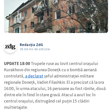
Redacția ZdG
38.68 mii de articole
UPDATE 18:00
Trupele ruse au lovit centrul orașului
Kurakhovo din regiunea Donețk cu o bombă aeriană
controlată,
a declarat
șeful administrației militare
regionale Donețk, Vadim Filashkin. El a precizat că la ora
16:00, în urma atacului, 16 persoane au fost rănite, două
dintre ele în fiind în stare gravă. Atacul a avut loc în
centrul orașului, distrugând cel puțin 15 clădiri
multietajate.