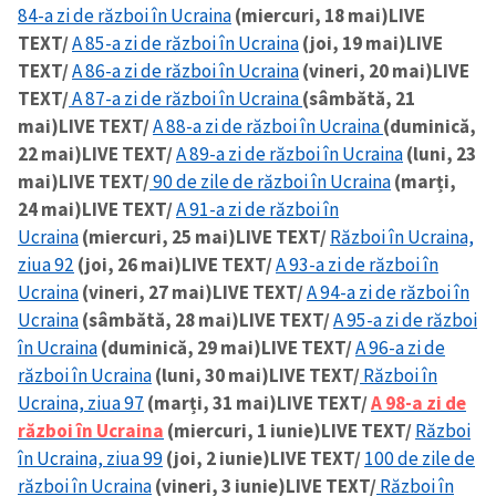
84-a zi de război în Ucraina
(miercuri, 18 mai)
LIVE
TEXT/
A 85-a zi de război în Ucraina
(joi, 19 mai)
LIVE
TEXT/
A 86-a zi de război în Ucraina
(vineri, 20 mai)
LIVE
TEXT/
A 87-a zi de război în Ucraina
(sâmbătă, 21
mai)
LIVE TEXT/
A 88-a zi de război în Ucraina
(duminică,
22 mai)
LIVE TEXT/
A 89-a zi de război în Ucraina
(luni, 23
mai)
LIVE TEXT/
90 de zile de război în Ucraina
(marți,
24 mai)
LIVE TEXT/
A 91-a zi de război în
Ucraina
(miercuri, 25 mai)
LIVE TEXT/
Război în Ucraina,
ziua 92
(joi, 26 mai)
LIVE TEXT/
A 93-a zi de război în
Ucraina
(vineri, 27 mai)
LIVE TEXT/
A 94-a zi de război în
Ucraina
(sâmbătă, 28 mai)
LIVE TEXT/
A 95-a zi de război
în Ucraina
(duminică, 29 mai)
LIVE TEXT/
A 96-a zi de
război în Ucraina
(luni, 30 mai)
LIVE TEXT/
Război în
Ucraina, ziua 97
(marți, 31 mai)
LIVE TEXT/
A 98-a zi de
război în Ucraina
(miercuri, 1 iunie)
LIVE TEXT/
Război
în Ucraina, ziua 99
(joi, 2 iunie)
LIVE TEXT/
100 de zile de
război în Ucraina
(vineri, 3 iunie)
LIVE TEXT/
Război în