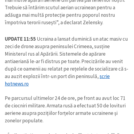
Trebuie să întărim scutul aerian ucrainean pentru a
adăuga mai multă protecție pentru poporul nostru
împotriva terorii rusești”, a declarat Zelensky.
UPDATE 11:55
Ucraina a lansat duminică un atac masiv cu
zeci de drone asupra peninsulei Crimeea, susține
Ministerul rus al Apărării. Sistemele de apărare
antiaeriană le-ar fi distrus pe toate. Precizările au venit
după ce oamenii au relatat pe rețelele de socializare că s-
au auzit explozii într-un port din peninsulă,
scrie
hotnews.ro
Pe parcursul ultimelor 24 de ore, pe front au avut loc 71
de ciocniri militare. Armata rusă a efectuat 50 de lovituri
aeriene asupra pozițiilor forțelor armate ucrainene și
zonelor populate.