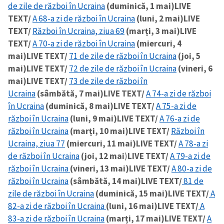
de zile de război în Ucraina
(duminică, 1 mai)
LIVE
TEXT/
A 68-a zi de război în Ucraina
(luni, 2 mai)
LIVE
TEXT/
Război în Ucraina, ziua 69
(marți, 3 mai)
LIVE
TEXT/
A 70-a zi de război în Ucraina
(miercuri, 4
mai)
LIVE TEXT/
71 de zile de război în Ucraina
(joi, 5
mai)
LIVE TEXT/
72 de zile de război în Ucraina
(vineri, 6
mai)
LIVE TEXT/
73 de zile de război în
Ucraina
(sâmbătă, 7 mai)
LIVE TEXT/
A 74-a zi de război
în Ucraina
(duminică, 8 mai)
LIVE TEXT/
A 75-a zi de
război în Ucraina
(luni, 9 mai)
LIVE TEXT/
A 76-a zi de
război în Ucraina
(marți, 10 mai)
LIVE TEXT/
Război în
Ucraina, ziua 77
(miercuri, 11 mai)
LIVE TEXT/
A 78-a zi
de război în Ucraina
(joi, 12 mai
)
LIVE TEXT/
A 79-a zi de
război în Ucraina
(vineri, 13 mai)
LIVE TEXT/
A 80-a zi de
război în Ucraina
(sâmbătă, 14 mai)
LIVE TEXT/
81 de
Trimite o informație
Despre ZdG
zile de război în Ucraina
(duminică, 15 mai)
LIVE TEXT/
A
in English
на русском
82-a zi de război în Ucraina
(luni, 16 mai)
LIVE TEXT/
A
83-a zi de război în Ucraina
(marți, 17 mai)
LIVE TEXT/
A