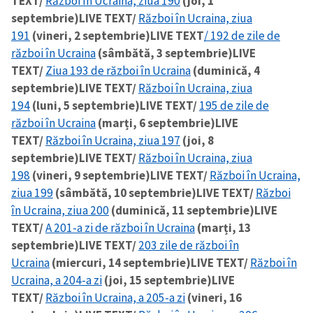
TEXT/
Război în Ucraina, ziua 190
(joi, 1
septembrie)
LIVE TEXT/
Război în Ucraina, ziua
CONTACT SURSĂ
191
(vineri, 2 septembrie)
LIVE TEXT
/ 192 de zile de
război în Ucraina
(sâmbătă, 3 septembrie)
LIVE
Sursă anonimă
TEXT/
Ziua 193 de război în Ucraina
(duminică, 4
Nume
septembrie)
LIVE TEXT/
Război în Ucraina, ziua
+ Numele meu
194
(luni, 5 septembrie)
LIVE TEXT/
195 de zile de
război în Ucraina
(marți, 6 septembrie)
LIVE
Email
+ Emailul meu
TEXT/
Război în Ucraina, ziua 197
(joi, 8
septembrie)
LIVE TEXT/
Război în Ucraina, ziua
Telefon
+ Telefon personal
198
(vineri, 9 septembrie)
LIVE TEXT/
Război în Ucraina,
ziua 199
(sâmbătă, 10 septembrie)
LIVE TEXT/
Război
Am citit și sunt de
în Ucraina, ziua 200
(duminică, 11 septembrie)
LIVE
acord cu
politica de
TEXT/
A 201-a zi de război în Ucraina
(marți, 13
confidențialitate
.
septembrie)
LIVE TEXT/
203 zile de război în
TRIMITE ȘTIREA
Ucraina
(miercuri, 14 septembrie)
LIVE TEXT/
Război în
Ucraina, a 204-a zi
(joi, 15 septembrie)
LIVE
TEXT/
Război în Ucraina, a 205-a zi
(vineri, 16