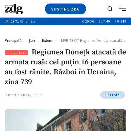
SUSȚINE ZDG
+6
Caută
+1
29
°C
, Chișinău
€
20.06
$
17.40
₽
0.213
Ştiri
+5
+2
Investigatii
Banii tăi
+4
Principală
—
Ştiri
—
Extern
— LIVE TEXT/ Regiunea Donețk atacată…
Video
+3
Regiunea Donețk atacată de
Special
LIVE TEXT
armata rusă: cel puțin 16 persoane
Blog
ZdGust
au fost rănite. Război în Ucraina,
ziua 739
3 martie 2024, 16:12
1233 viz.