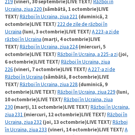
219
(vineri, 30 septembrie)
LIVE TEXT/
Război în
Ucraina, ziua 220
(sâmbătă, 1 octombrie)
LIVE
TEXT/
Război în Ucraina, ziua 221
(duminică, 2
octombrie)
LIVE TEXT/
222 de zile de război în
Ucraina
(luni, 3 octombrie)
LIVE TEXT/
A 223-a zi de
război în Ucraina
(marți, 4 octombrie)
LIVE
TEXT/
Război în Ucraina, ziua 224
(miercuri, 5
octombrie)
LIVE TEXT/
Război în Ucraina, a 225-a zi
(joi,
6 octombrie)
LIVE TEXT/
Război în Ucraina, ziua
226
(vineri, 7 octombrie)
LIVE TEXT/
A 227-a zi de
Război în Ucraina
(sâmbătă, 8 octombrie)
LIVE
TEXT/
Război în Ucraina, ziua 228
(duminică, 9
octombrie)
LIVE TEXT/
Război în Ucraina, ziua 229
(luni,
10 octombrie)
LIVE TEXT/
Război în Ucraina, ziua
230
(marți, 11 octombrie)
LIVE TEXT/
Război în Ucraina,
ziua 231
(miercuri, 12 octombrie)
LIVE TEXT/
Război în
Ucraina, ziua 232
(joi, 13 octombrie)
LIVE TEXT/
Război
în Ucraina, ziua 233
(vineri, 14 octombrie)
LIVE TEXT/
A