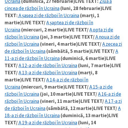
Ucraina
(duminică, 27 februarie)
LIVE TEXT:
Ziua a
cincea de război în Ucraina
(luni, 28 februarie)
LIVE
TEXT:
A șasea zi de război în Ucraina
(marți, 1
martie)
LIVE TEXT/
A șaptea zi de război în
Ucraina
(miercuri, 2 martie)
LIVE TEXT/
A opta zi de
război în Ucraina
(joi, 3 martie)
LIVE TEXT/
A noua zi de
război în Ucraina
(vineri, 4 martie)
LIVE TEXT/
A zecea zi
de război în Ucraina
(sâmbătă, 5 martie)
LIVE TEXT/
A
11-a zi de război în Ucraina
(duminică, 6 martie)
LIVE
TEXT/
A 12-a zi de război în Ucraina
(luni, 7 martie)
LIVE
TEXT/
A 13-a zi de război în Ucraina
(marți, 8
martie)
LIVE TEXT/
A 14-a zi de război în
Ucraina
(miercuri, 9 martie)
LIVE TEXT/
A 15-a zi de
război în Ucraina
(joi, 10 martie)
LIVE TEXT/
A 16-a zi de
război în Ucraina
(vineri, 11 martie)
LIVE TEXT/
A 17-a zi
de război în Ucraina
(sâmbătă, 12 martie)
LIVE TEXT/
A
18-a zi de război în Ucraina
(duminică, 13 martie)
LIVE
TEXT/
A 19-a zi de război în Ucraina
(luni, 14