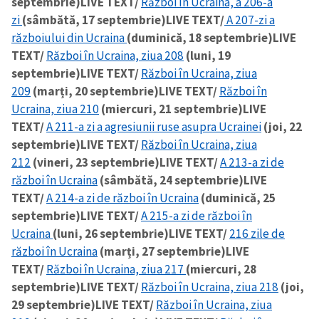
septembrie)
LIVE TEXT/
Război în Ucraina, a 206-a
zi
(sâmbătă, 17 septembrie)
LIVE TEXT/
A 207-zi a
războiului din Ucraina
(duminică, 18 septembrie)
LIVE
TEXT/
Război în Ucraina, ziua 208
(luni, 19
septembrie)
LIVE TEXT/
Război în Ucraina, ziua
209
(marți, 20 septembrie)
LIVE TEXT/
Război în
Ucraina, ziua 210
(miercuri, 21 septembrie)
LIVE
TEXT/
A 211-a zi a agresiunii ruse asupra Ucrainei
(joi, 22
septembrie)
LIVE TEXT/
Război în Ucraina, ziua
212
(vineri, 23 septembrie)
LIVE TEXT/
A 213-a zi de
război în Ucraina
(sâmbătă, 24 septembrie)
LIVE
TEXT/
A 214-a zi de război în Ucraina
(duminică, 25
septembrie)
LIVE TEXT/
A 215-a zi de război în
Ucraina
(luni, 26 septembrie)
LIVE TEXT/
216 zile de
război în Ucraina
(marți, 27 septembrie)
LIVE
TEXT/
Război în Ucraina, ziua 217
(miercuri, 28
septembrie)
LIVE TEXT/
Război în Ucraina, ziua 218
(joi,
29 septembrie)
LIVE TEXT/
Război în Ucraina, ziua