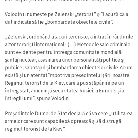
Volodin îl numește pe Zelenski „terorist” și îl acuză că a
dat indicații să fie „bombardate obiectele civile”.
„Zelenski, ordonând atacuri teroriste, a intrat în rândurile
altor teroriști internaționali. (…) Metodele sale criminale
sunt evidente pentru întreaga comunitate mondială:
șantaj nuclear, asasinarea unor personalități politice și
publice, sabotajul și bombardarea obiectelor civile. Acum
există și un atentat împotriva președintelui țării noastre.
Regimul terorist de la Kiev, care a pus stăpânire pe un
întreg stat, amenință securitatea Rusiei, a Europei și a
întregii lumi”, spune Volodin.
Președintele Dumei de Stat declară că va cere „utilizarea
Trimite o informație
Despre ZdG
armelor care sunt capabile să oprească și să distrugă
in English
на русском
regimul terorist de la Kiev”.