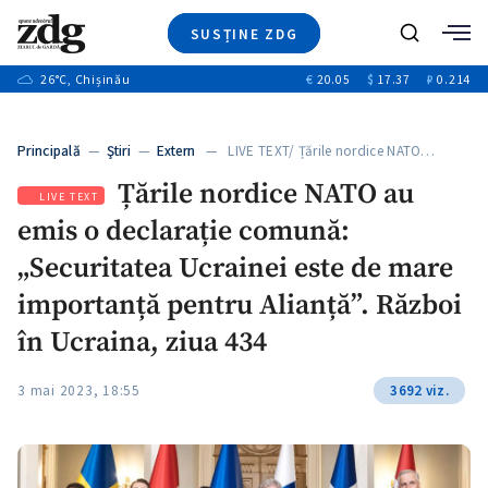
SUSȚINE ZDG
+3
Caută
+1
26
°C
, Chișinău
€
20.05
$
17.37
₽
0.214
Ştiri
+9
+4
Investigatii
Banii tăi
+1
+5
Principală
—
Ştiri
—
Extern
— LIVE TEXT/ Țările nordice NATO…
Video
+1
Țările nordice NATO au
Special
LIVE TEXT
emis o declarație comună:
Blog
+1
ZdGust
„Securitatea Ucrainei este de mare
importanță pentru Alianță”. Război
în Ucraina, ziua 434
+1
3 mai 2023, 18:55
3692 viz.