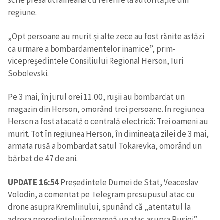
scrie presa ucraineană cu referire la autoritățile din
regiune.
„Opt persoane au murit și alte zece au fost rănite astăzi
ca urmare a bombardamentelor inamice”, prim-
vicepreședintele Consiliului Regional Herson, Iuri
Sobolevski.
Pe 3 mai, în jurul orei 11.00, rușii au bombardat un
magazin din Herson, omorând trei persoane. În regiunea
Herson a fost atacată o centrală electrică: Trei oameni au
murit. Tot în regiunea Herson, în dimineața zilei de 3 mai,
armata rusă a bombardat satul Tokarevka, omorând un
bărbat de 47 de ani.
UPDATE 16:54
Președintele Dumei de Stat, Veaceslav
Volodin, a comentat pe Telegram presupusul atac cu
drone asupra Kremlinului, spunând că „atentatul la
adresa președintelui înseamnă un atac asupra Rusiei”.