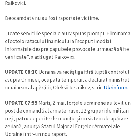
Raikovici.
Deocamdată nu au fost raportate victime.
„Toate serviciile speciale au răspuns prompt. Eliminarea
efectelor atacului inamicului a început imediat.
Informațiile despre pagubele provocate urmează să fie
verificate”, a adăugat Raikovici.
UPDATE 08:10
Ucraina va recâștiga fără luptă controlul
asupra Crimeei, ocupată temporar, a declarat ministrul
ucrainean al apărării, Oleksii Reznikov, scrie
Ukrinform.
UPDATE 07:55
Marți, 2 mai, forțele ucrainene au lovit un
post de comandă al armatei ruse, 12 grupuri de militari
ruși, patru depozite de muniție și un sistem de apărare
aeriană, anunță Statul Major al Forțelor Armatei ale
Ucrainei într-un nou raport.