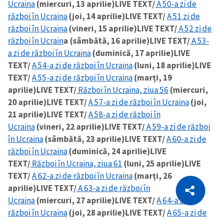
Ucraina
(miercuri, 13 aprilie)
LIVE TEXT/
A 50-a zi de
război în Ucraina
(joi, 14 aprilie)
LIVE TEXT/
A 51 zi de
război în Ucraina
(vineri, 15 aprilie)
LIVE TEXT/
A 52 zi de
război în Ucrain
a (sâmbătă, 16 aprilie)
LIVE TEXT/
A 53-
a zi de război în Ucraina
(duminică, 17 aprilie)
LIVE
TEXT/
A 54-a zi de război în Ucraina
(luni, 18 aprilie)
LIVE
TEXT/
A 55-a zi de război în Ucraina
(marți, 19
aprilie)
LIVE TEXT/
Război în Ucraina, ziua 56
(miercuri,
20 aprilie)
LIVE TEXT/
A 57-a zi de război în Ucraina
(joi,
21 aprilie)
LIVE TEXT/
A 58-a zi de război în
Ucraina
(vineri, 22 aprilie)
LIVE TEXT/
A 59-a zi de război
în Ucraina
(sâmbătă, 23 aprilie)
LIVE TEXT/
A 60-a zi de
război în Ucraina
(duminică, 24 aprilie)
LIVE
TEXT/
Război în Ucraina, ziua 61
(luni, 25 aprilie)
LIVE
TEXT/
A 62-a zi de război în Ucraina
(marți, 26
CITEȘTE
aprilie)
LIVE TEXT/
A 63-a zi de război în
Citește articolul
Copiază Link
Ucraina
(miercuri, 27 aprilie)
LIVE TEXT/
A 64-a zi de
război în Ucraina
(joi, 28 aprilie)
LIVE TEXT/
A 65-a zi de