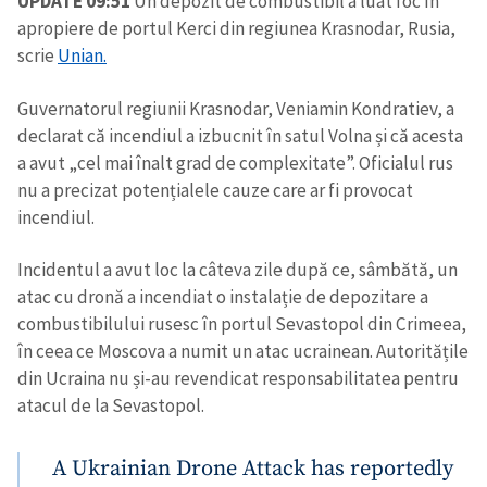
UPDATE 09:51
Un depozit de combustibil a luat foc în
apropiere de portul Kerci din regiunea Krasnodar, Rusia,
scrie
Unian.
Guvernatorul regiunii Krasnodar, Veniamin Kondratiev, a
declarat că incendiul a izbucnit în satul Volna și că acesta
a avut „cel mai înalt grad de complexitate”. Oficialul rus
nu a precizat potențialele cauze care ar fi provocat
incendiul.
Incidentul a avut loc la câteva zile după ce, sâmbătă, un
atac cu dronă a incendiat o instalație de depozitare a
combustibilului rusesc în portul Sevastopol din Crimeea,
în ceea ce Moscova a numit un atac ucrainean. Autoritățile
din Ucraina nu și-au revendicat responsabilitatea pentru
atacul de la Sevastopol.
A Ukrainian Drone Attack has reportedly