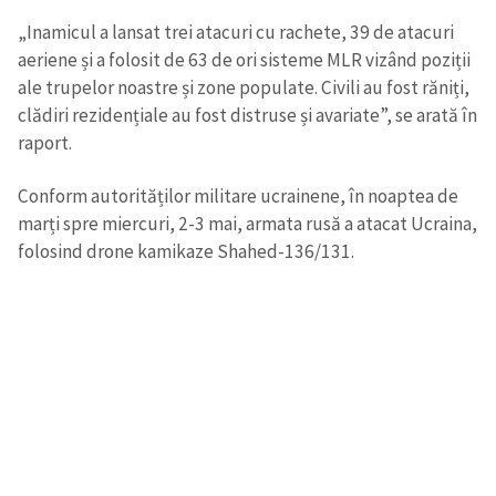
„Inamicul a lansat trei atacuri cu rachete, 39 de atacuri
aeriene și a folosit de 63 de ori sisteme MLR vizând poziții
ale trupelor noastre și zone populate. Civili au fost răniți,
clădiri rezidențiale au fost distruse și avariate”, se arată în
raport.
Conform autorităților militare ucrainene, în noaptea de
marți spre miercuri, 2-3 mai, armata rusă a atacat Ucraina,
folosind drone kamikaze Shahed-136/131.