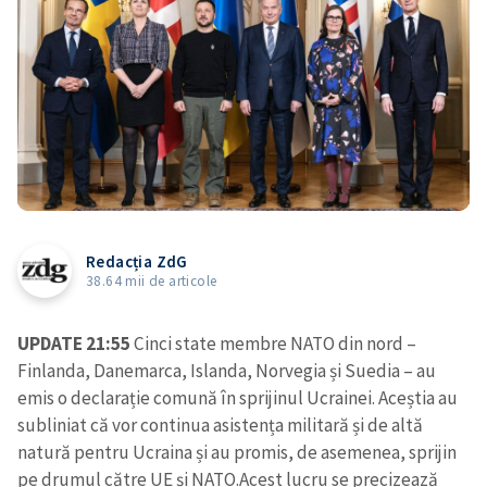
Redacția ZdG
38.64 mii de articole
UPDATE 21:55
Cinci state membre NATO din nord –
Finlanda, Danemarca, Islanda, Norvegia și Suedia – au
emis o declarație comună în sprijinul Ucrainei. Aceștia au
subliniat că vor continua asistența militară și de altă
natură pentru Ucraina și au promis, de asemenea, sprijin
pe drumul către UE și NATO.
Acest lucru se precizează