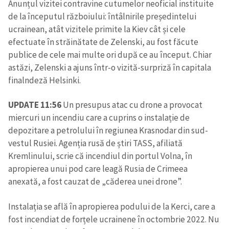
Anunțul vizitei contravine cutumelor neoficial instituite
de la începutul războiului: întâlnirile președintelui
ucrainean,
atât vizitele primite la Kiev cât și cele
efectuate în străinătate de Zelenski, au fost făcute
publice de cele mai multe ori după ce au început. Chiar
astăzi, Zelenski a ajuns într-o vizită-surpriză în capitala
finalndeză Helsinki.
UPDATE 11:56
Un presupus atac cu drone a provocat
miercuri un incendiu care a cuprins o instalație de
depozitare a petrolului în regiunea Krasnodar din sud-
vestul Rusiei. Agenția rusă de știri TASS, afiliată
Kremlinului, scrie că incendiul din portul Volna, în
apropierea unui pod care leagă Rusia de Crimeea
anexată, a fost cauzat de „căderea unei drone”.
Instalația se află în apropierea podului de la Kerci, care a
fost incendiat de forțele ucrainene în octombrie 2022. Nu