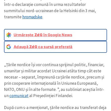
într-o declarație comună în urma rezultatelor
summitului nord-ucrainean de la Helsinki din 3 mai,
transmite
hromadske
.
Urmărește
ZdG
în Google News
Adaugă
ZdG
ca sursă preferată
„Țările nordice își vor continua sprijinul politic, financiar,
umanitar și militar acordat Ucrainei atâta timp cât este
necesar – separat, împreună ca țările nordice, precum și
prin cooperare internațională în Uniunea Europeană,
NATO, ONU și în alte formate. ”, au subliniat aceștia într-
un
comunicat
al Președinției Finlandei.
După cum s-a menționat, țările nordice au transferat deja