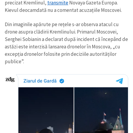
precizat Kremlinul,
transmite
Novaya Gazeta Europa.
Kievul deocamdată nu a comentat acuzațiile Moscovei.
Din imaginile apărute pe rețele s-ar observa atacul cu
drone asupra clădirii Kremlinului. Primarul Moscovei,
Serghei Sobianin a declarat după incident că începând de
astăzi este interzisă lansarea dronelor în Moscova, „cu
ȘTIREA MEA
excepția dronelor folosite prin deciziile autorităților
publice”.
Titlu știre
+ Adaugă titlu
Fotografie
+ Încarcă imagine
Link media
+ Link media
Mesajul știrei
+ Mesajul știrei