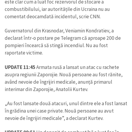
este clar cum a luat foc rezervorul de stocare a
combustibilului, iar autoritățile din Ucraina nu au
comentat deocamdată incidentul, scrie CNN.
Guvernatorul din Krasnodar, Veniamin Kondratiev, a
declarat într-o postare pe Telegram că aproape 200 de
pompieri încearcă să stingă incendiul. Nu au fost
raportate victime.
UPDATE 11:45
Armata rusă a lansat un atac cu rachete
asupra regiunii Zaporojie. Nouă persoane au fost rănite,
având nevoie de îngrijiri medicale, anunță primarul
interimar din Zaporojie, Anatolii Kurtev.
„Au fost lansate două atacuri, unul dintre ele a fost lansat
în grădina unei case private. Nouă persoane au avut
nevoie de îngrijiri medicale”, a declarat Kurtev.