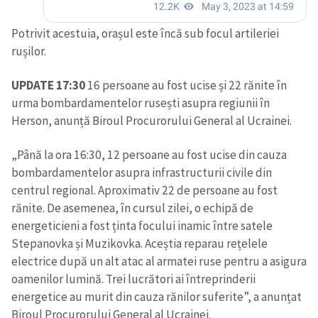
Potrivit acestuia, orașul este încă sub focul artileriei
rușilor.
UPDATE 17:30
16 persoane au fost ucise și 22 rănite în
urma bombardamentelor rusești asupra regiunii în
Herson, anunță Biroul Procurorului General al Ucrainei.
„Până la ora 16:30, 12 persoane au fost ucise din cauza
bombardamentelor asupra infrastructurii civile din
centrul regional. Aproximativ 22 de persoane au fost
rănite. De asemenea, în cursul zilei, o echipă de
energeticieni a fost ținta focului inamic între satele
Stepanovka și Muzikovka. Aceștia reparau rețelele
electrice după un alt atac al armatei ruse pentru a asigura
oamenilor lumină. Trei lucrători ai întreprinderii
energetice au murit din cauza rănilor suferite”, a anunțat
Biroul Procurorului General al Ucrainei.