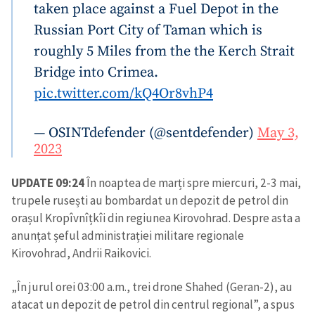
taken place against a Fuel Depot in the
Russian Port City of Taman which is
roughly 5 Miles from the the Kerch Strait
Bridge into Crimea.
pic.twitter.com/kQ4Or8vhP4
— OSINTdefender (@sentdefender)
May 3,
2023
UPDATE 09:24
În noaptea de marți spre miercuri, 2-3 mai,
trupele rusești au bombardat un depozit de petrol din
orașul Kropîvnîțkîi din regiunea Kirovohrad. Despre asta a
anunțat șeful administrației militare regionale
Kirovohrad, Andrii Raikovici.
„În jurul orei 03:00 a.m., trei drone Shahed (Geran-2), au
atacat un depozit de petrol din centrul regional”, a spus