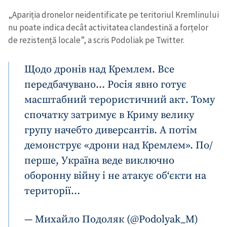
„Apariția dronelor neidentificate pe teritoriul Kremlinului
nu poate indica decât activitatea clandestină a forțelor
de rezistență locale”, a scris Podoliak pe Twitter.
Щодо дронів над Кремлем. Все
передбачувано… Росія явно готує
масштабний терористичний акт. Тому
спочатку затримує в Криму велику
групу начебто диверсантів. А потім
демонструє «дрони над Кремлем». По/
перше, Україна веде виключно
оборонну війну і не атакує об‘єкти на
території…
— Михайло Подоляк (@Podolyak_M)