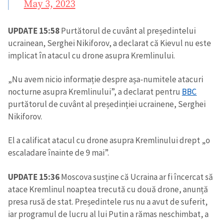
May 3, 2023
UPDATE 15:58
Purtătorul de cuvânt al președintelui
ucrainean, Serghei Nikiforov, a declarat că Kievul nu este
implicat în atacul cu drone asupra Kremlinului.
„Nu avem nicio informație despre așa-numitele atacuri
nocturne asupra Kremlinului”, a declarat pentru
BBC
purtătorul de cuvânt al președinției ucrainene, Serghei
Nikiforov.
El a calificat atacul cu drone asupra Kremlinului drept „o
escaladare înainte de 9 mai”.
UPDATE 15:36
Moscova susține că Ucraina ar fi încercat să
atace Kremlinul noaptea trecută cu două drone, anunță
presa rusă de stat. Președintele rus nu a avut de suferit,
iar programul de lucru al lui Putin a rămas neschimbat, a