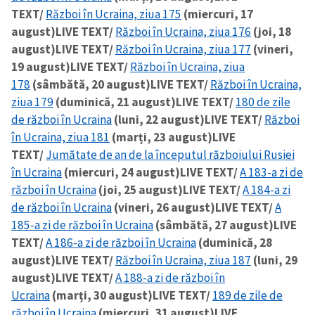
TEXT/
Război în Ucraina, ziua 175
(miercuri, 17
august)
LIVE TEXT/
Război în Ucraina, ziua 176
(joi, 18
august)
LIVE TEXT/
Război în Ucraina, ziua 177
(vineri,
19 august)
LIVE TEXT/
Război în Ucraina, ziua
178
(sâmbătă, 20 august)
LIVE TEXT/
Război în Ucraina,
ziua 179
(duminică, 21 august)
LIVE TEXT/
180 de zile
de război în Ucraina
(luni, 22 august)
LIVE TEXT/
Război
în Ucraina, ziua 181
(marți, 23 august)
LIVE
TEXT/
Jumătate de an de la începutul războiului Rusiei
în Ucraina
(miercuri, 24 august)
LIVE TEXT/
A 183-a zi de
război în Ucraina
(joi, 25 august)
LIVE TEXT/
A 184-a zi
de război în Ucraina
(vineri, 26 august)
LIVE TEXT/
A
185-a zi de război în Ucraina
(sâmbătă, 27 august)
LIVE
TEXT/
A 186-a zi de război în Ucraina
(duminică, 28
august)
LIVE TEXT/
Război în Ucraina, ziua 187
(luni, 29
august)
LIVE TEXT/
A 188-a zi de război în
Ucraina
(marți, 30 august)
LIVE TEXT/
189 de zile de
război în Ucraina
(miercuri, 31 august)
LIVE