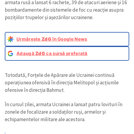
armata rusă a lansat 6 rachete, 39 de atacuri aeriene și 16
bombardamente din sistemele de foc cu reacție asupra
pozițiilor trupelor și așezărilor ucrainene.
Urmărește
ZdG
în Google News
Adaugă
ZdG
ca sursă preferată
Totodată, Forțele de Apărare ale Ucrainei continuă
operațiunea ofensivă în direcția Melitopol și acțiunile
ofensive în direcția Bahmut.
În cursul zilei, armata Ucrainei a lansat patru lovituri în
zonele de focalizare a soldaților ruși, armelor și
echipamentelor militare ale acestora.