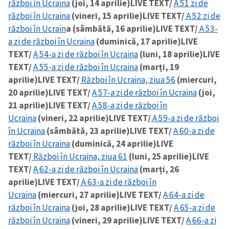
război în Ucraina
(joi, 14 aprilie)
LIVE TEXT/
A 51 zi de
război în Ucraina
(vineri, 15 aprilie)
LIVE TEXT/
A 52 zi de
război în Ucrain
a (sâmbătă, 16 aprilie)
LIVE TEXT/
A 53-
a zi de război în Ucraina
(duminică, 17 aprilie)
LIVE
TEXT/
A 54-a zi de război în Ucraina
(luni, 18 aprilie)
LIVE
TEXT/
A 55-a zi de război în Ucraina
(marți, 19
aprilie)
LIVE TEXT/
Război în Ucraina, ziua 56
(miercuri,
20 aprilie)
LIVE TEXT/
A 57-a zi de război în Ucraina
(joi,
21 aprilie)
LIVE TEXT/
A 58-a zi de război în
Ucraina
(vineri, 22 aprilie)
LIVE TEXT/
A 59-a zi de război
în Ucraina
(sâmbătă, 23 aprilie)
LIVE TEXT/
A 60-a zi de
război în Ucraina
(duminică, 24 aprilie)
LIVE
TEXT/
Război în Ucraina, ziua 61
(luni, 25 aprilie)
LIVE
TEXT/
A 62-a zi de război în Ucraina
(marți, 26
aprilie)
LIVE TEXT/
A 63-a zi de război în
Ucraina
(miercuri, 27 aprilie)
LIVE TEXT/
A 64-a zi de
război în Ucraina
(joi, 28 aprilie)
LIVE TEXT/
A 65-a zi de
război în Ucraina
(vineri, 29 aprilie)
LIVE TEXT/
A 66-a zi