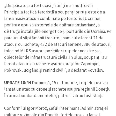
„Din păcate, au fost uciși și răniți mai mulți civili.
Principala tactică teroristă a ocupanților ruși este de a
lansa masiv atacuri combinate pe teritoriul Ucrainei
pentru a epuiza sistemele de apărare antiaeriană, a
distruge instalațiile energetice și porturile din Ucraina. Pe
parcursul săptămânii trecute, inamicul a lansat 21 de
atacuri cu rachete, 432 de atacuri aeriene, 386 de atacuri,
folosind MLRS asupra pozițiilor trupelor noastre și a
obiectelor de infrastructură civilă. În plus, ocupanții au
lansat atacuri cu rachete asupra orașelor Zaporojie,
Pokrovsk, ucigând și rănind civili”, a declarat Kovaliov.
UPDATE 10:44
Duminică, 15 octombrie, trupele ruse au
lansat un atac cu drone și rachete asupra regiunii Donețk.
În urma bombardamentelor, patru civili au fost răniți.
Conform lui Igor Moroz, șeful interimar al Administrației
militare regionale din Donețk, forțele ruse au lansat