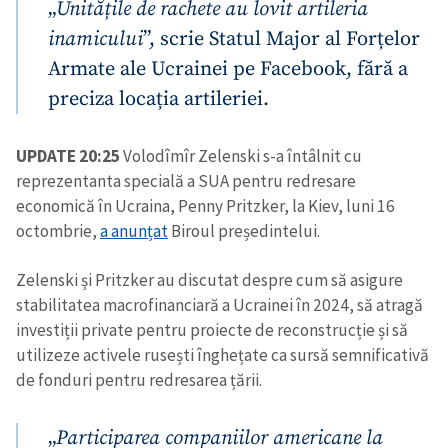
„
Unitățile de rachete au lovit artileria
inamicului
”, scrie Statul Major al Forțelor
Armate ale Ucrainei pe Facebook, fără a
preciza locația artileriei.
UPDATE 20:25
Volodîmîr Zelenski s-a întâlnit cu
reprezentanta specială a SUA pentru redresare
economică în Ucraina, Penny Pritzker, la Kiev, luni 16
octombrie,
a anunțat
Biroul președintelui.
Zelenski și Pritzker au discutat despre cum să asigure
stabilitatea macrofinanciară a Ucrainei în 2024, să atragă
investiții private pentru proiecte de reconstrucție și să
utilizeze activele rusești înghețate ca sursă semnificativă
de fonduri pentru redresarea țării.
„
Participarea companiilor americane la