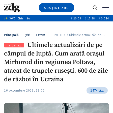
SUSȚINE ZDG
+5
Caută
+3
36
°C
, Chișinău
€
20.05
$
17.38
₽
0.214
Ştiri
+9
+4
Investigatii
Banii tăi
+6
Principală
—
Ştiri
—
Extern
— LIVE TEXT/ Ultimele actualizări de…
Video
Ultimele actualizări de pe
Special
LIVE TEXT
câmpul de luptă. Cum arată orașul
Blog
+1
ZdGust
Mirhorod din regiunea Poltava,
atacat de trupele rusești. 600 de zile
de război în Ucraina
16 octombrie 2023, 19:05
1474 viz.