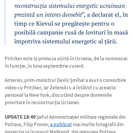
reconstrucția sistemului energetic ucrainean
prezintă un interes deosebit
”, a declarat el, în
timp ce Kievul se pregătește pentru o
posibilă campanie rusă de lovituri în masă
împotriva sistemului energetic al țării.
Pritzker este la prima sa vizită în Ucraina, de la numirea ei
în funcție, în luna septembrie curent.
Anterior, prim-ministrul Denîs Șmîhal a avut o convorbire
video cu Pritzker, iar Zelenski s-a întâlnit cu aceasta
personal la New York, discutând despre domeniile
prioritare în reconstrucția Ucrainei.
UPDATE 18:40
Șeful Administrației militare regionale din
Poltava, Filip Pronin,
a publicat
mai multe fotografii din
inspecția sa în orașul Mirhorod, din regiunea Poltava,