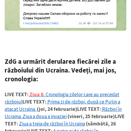
ZdG a urmărit derularea fiecărei zile a
războiului din Ucraina. Vedeți, mai jos,
cronologia:
LIVE TEXT:
Ziua 0.
Cronologia zilelor care au precedat
războiul
LIVE TEXT:
Prima zi de război, după ce Putin a
atacat Ucraina.
(joi, 24 februarie)
LIVE TEXT:
Război în
Ucraina. Ziua a doua a invaziei
(vineri, 25 februarie)
LIVE
TEXT:
Ziua a treia de război în Ucraina
(sâmbătă, 26
februarie)
LIVE TEXT:
A patra zi de război în