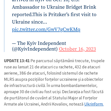
Ambassador to Ukraine Bridget Brink
reported.
This is Pritzker's first visit to
Ukraine since…
pic.twitter.com/GwV7gCwKMq
— The Kyiv Independent
(@KyivIndependent)
October 16, 2023
UPDATE 13:41
Pe parcursul săptămânii trecute, trupele
ruse au lansat 21 de atacuri cu rachete, 432 de atacuri
aeriene, 386 de atacuri, folosind sistemul de rachete
MLRS asupra pozițiilor forțelor ucrainene și a obiectelor
de infrastructură civilă. În urma bombardamentelor,
aproape 30 de civili au fost uciși. Declarația a fost făcută
Trimite o informație
Despre ZdG
de purtătorul de cuvânt al Statului Major al Forțelor
in English
на русском
Armate ale Ucrainei, Andrii Kovaliov, notează
Ukrinform.