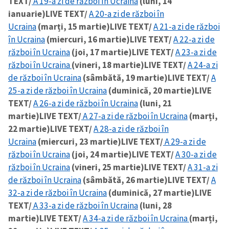
TEXT/
A 19-a zi de război în Ucraina
(luni, 14
ianuarie)
LIVE TEXT/
A 20-a zi de război în
CONTACT SURSĂ
Ucraina
(marți, 15 martie)
LIVE TEXT/
A 21-a zi de război
în Ucraina
(miercuri, 16 martie)
LIVE TEXT/
A 22-a zi de
Sursă anonimă
război în Ucraina
(joi, 17 martie)
LIVE TEXT/
A 23-a zi de
Nume
+ Numele meu
război în Ucraina
(vineri, 18 martie)
LIVE TEXT/
A 24-a zi
de război în Ucraina
(sâmbătă, 19 martie)
LIVE TEXT/
A
25-a zi de război în Ucraina
(duminică, 20 martie)
LIVE
Email
+ Emailul meu
TEXT/
A 26-a zi de război în Ucraina
(luni, 21
martie)
LIVE TEXT/
A 27-a zi de război în Ucraina
(marți,
Telefon
+ Telefon personal
22 martie)
LIVE TEXT/
A 28-a zi de război în
Ucraina
(miercuri, 23 martie)
LIVE TEXT/
A 29-a zi de
Am citit și sunt de
război în Ucraina
(joi, 24 martie)
LIVE TEXT/
A 30-a zi de
acord cu
politica de
confidențialitate
.
război în Ucraina
(vineri, 25 martie)
LIVE TEXT/
A 31-a zi
de război în Ucraina
(sâmbătă, 26 martie)
LIVE TEXT/
A
TRIMITE ȘTIREA
32-a zi de război în Ucraina
(duminică, 27 martie)
LIVE
TEXT/
A 33-a zi de război în Ucraina
(luni, 28
martie)
LIVE TEXT/
A 34-a zi de război în Ucraina
(marți,