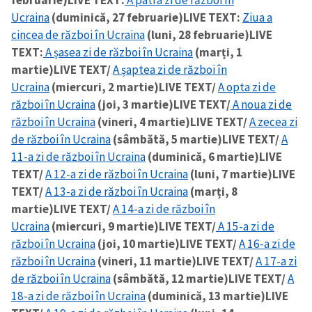
Ucraina
(duminică, 27 februarie)
LIVE TEXT:
Ziua a
cincea de război în Ucraina
(luni, 28 februarie)
LIVE
TEXT:
A șasea zi de război în Ucraina
(marți, 1
martie)
LIVE TEXT/
A șaptea zi de război în
Ucraina
(miercuri, 2 martie)
LIVE TEXT/
A opta zi de
război în Ucraina
(joi, 3 martie)
LIVE TEXT/
A noua zi de
ȘTIREA MEA
război în Ucraina
(vineri, 4 martie)
LIVE TEXT/
A zecea zi
de război în Ucraina
(sâmbătă, 5 martie)
LIVE TEXT/
A
Titlu știre
+ Adaugă titlu
11-a zi de război în Ucraina
(duminică, 6 martie)
LIVE
TEXT/
A 12-a zi de război în Ucraina
(luni, 7 martie)
LIVE
Fotografie
+ Încarcă imagine
TEXT/
A 13-a zi de război în Ucraina
(marți, 8
martie)
LIVE TEXT/
A 14-a zi de război în
Ucraina
(miercuri, 9 martie)
LIVE TEXT/
A 15-a zi de
Link media
+ Link media
război în Ucraina
(joi, 10 martie)
LIVE TEXT/
A 16-a zi de
război în Ucraina
(vineri, 11 martie)
LIVE TEXT/
A 17-a zi
de război în Ucraina
(sâmbătă, 12 martie)
LIVE TEXT/
A
18-a zi de război în Ucraina
(duminică, 13 martie)
LIVE
Mesajul știrei
+ Mesajul știrei