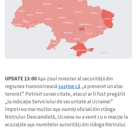
UPDATE 13:00
Așa-zisul minister al securității din
regiunea transnistreană
susține că
„a prevenit un atac
terorist”. Potrivit sursei citate, atacul ar fi fost pregătit
„la indicația Serviciului de securitate al Ucrainei”
împotriva mai multor așa-numiți oficiali din stânga
Nistrului. Deocamdată, Ucraina nu a venit cu o reacție la
acuzațiile așa-numitelor autorități din stânga Nistrului.