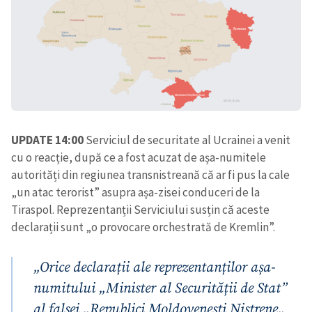
CONTACT SURSĂ
Sursă anonimă
Nume
+ Numele meu
Email
+ Emailul meu
UPDATE 14:00
Serviciul de securitate al Ucrainei a venit
cu o reacție, după ce a fost acuzat de așa-numitele
Telefon
+ Telefon personal
autorități din regiunea transnistreană că ar fi pus la cale
„un atac terorist” asupra așa-zisei conduceri de la
Am citit și sunt de
Tiraspol. Reprezentanții Serviciului susțin că aceste
acord cu
politica de
declarații sunt „o provocare orchestrată de Kremlin”.
confidențialitate
.
TRIMITE ȘTIREA
„Orice declarații ale reprezentanților așa-
numitului „Minister al Securității de Stat”
al falsei „Republici Moldovenești Nistrene„