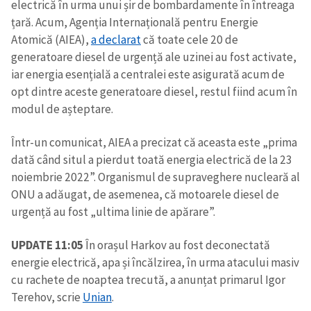
electrică în urma unui șir de bombardamente în întreaga
țară. Acum, Agenția Internațională pentru Energie
Atomică (AIEA),
a declarat
că toate cele 20 de
generatoare diesel de urgență ale uzinei au fost activate,
iar energia esențială a centralei este asigurată acum de
opt dintre aceste generatoare diesel, restul fiind acum în
modul de așteptare.
Într-un comunicat, AIEA a precizat că aceasta este „prima
dată când situl a pierdut toată energia electrică de la 23
noiembrie 2022”. Organismul de supraveghere nucleară al
ONU a adăugat, de asemenea, că motoarele diesel de
urgență au fost „ultima linie de apărare”.
UPDATE 11:05
În orașul Harkov au fost deconectată
energie electrică, apa și încălzirea, în urma atacului masiv
cu rachete de noaptea trecută, a anunțat primarul Igor
Terehov, scrie
Unian
.