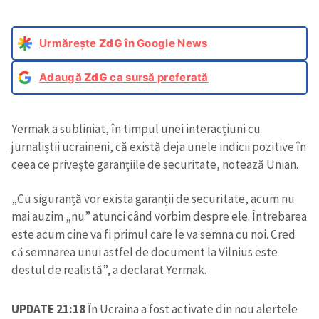
Urmărește
ZdG
în Google News
Adaugă
ZdG
ca sursă preferată
Yermak a subliniat, în timpul unei interacțiuni cu
jurnaliștii ucraineni, că există deja unele indicii pozitive în
ceea ce privește garanțiile de securitate, notează Unian.
„Cu siguranță vor exista garanții de securitate, acum nu
mai auzim „nu” atunci când vorbim despre ele. Întrebarea
este acum cine va fi primul care le va semna cu noi. Cred
că semnarea unui astfel de document la Vilnius este
destul de realistă”, a declarat Yermak.
UPDATE 21:18
În Ucraina a fost activate din nou alertele