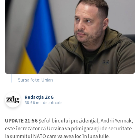
Sursa foto: Unian
Redacția ZdG
38.66 mii de articole
UPDATE 21:56
Șeful biroului prezidențial, Andrii Yermak,
este încrezător că Ucraina va primi garanții de securitate
la summitul NATO care va avea loc în luna iulie.