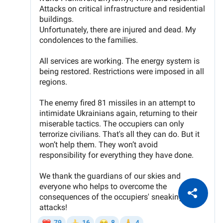
CITEȘTE
Citește articolul
Copiază Link