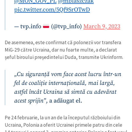
@MON_GOV_PL
@mblaszczak
pic.twitter.com/5Qf9SrOTwD
— tvp.info
(@tvp_info)
March 9, 2023
De asemenea, este confirmat că polonezii vor transfera
MiG-29 către Ucraina, dar nu foarte multe, a declarat
șeful biroului președintelui Duda, transmite Ukrinform.
„Cu siguranță vom face acest lucru într-un
fel de coaliție internațională, mai largă,
astfel încât Ucraina să simtă cu adevărat
acest sprijin”
, a adăugat el.
Pe 24 februarie, la un an de la începutul războiului din
Ucraina, Polonia a oferit Ucrainei primele patru din cele