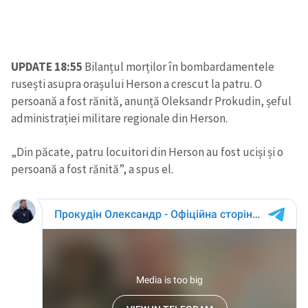
UPDATE 18:55
Bilanțul morților în bombardamentele
rusești asupra orașului Herson a crescut la patru. O
persoană a fost rănită, anunță Oleksandr Prokudin, șeful
administrației militare regionale din Herson.
„Din păcate, patru locuitori din Herson au fost uciși și o
persoană a fost rănită”, a spus el.