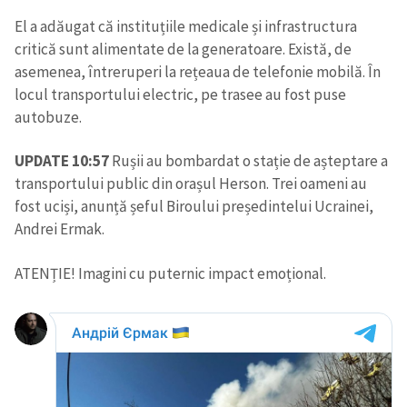
El a adăugat că instituțiile medicale și infrastructura
critică sunt alimentate de la generatoare. Există, de
asemenea, întreruperi la rețeaua de telefonie mobilă. În
locul transportului electric, pe trasee au fost puse
autobuze.
UPDATE 10:57
Rușii au bombardat o stație de așteptare a
transportului public din orașul Herson. Trei oameni au
fost uciși, anunță șeful Biroului președintelui Ucrainei,
Andrei Ermak.
ATENȚIE! Imagini cu puternic impact emoțional.