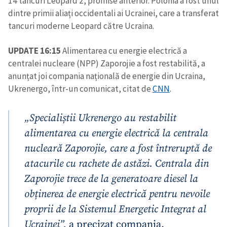
14 tancuri Leopard 2, promise anterior. Polonia a fost unul
dintre primii aliați occidentali ai Ucrainei, care a transferat
tancuri moderne Leopard către Ucraina.
UPDATE 16:15
Alimentarea cu energie electrică a
centralei nucleare (NPP) Zaporojie a fost restabilită, a
anunțat joi compania națională de energie din Ucraina,
Ukrenergo, într-un comunicat, citat de
CNN
.
„Specialiștii Ukrenergo au restabilit
alimentarea cu energie electrică la centrala
nucleară Zaporojie, care a fost întreruptă de
atacurile cu rachete de astăzi. Centrala din
Zaporojie trece de la generatoare diesel la
obținerea de energie electrică pentru nevoile
proprii de la Sistemul Energetic Integrat al
Ucrainei”,
a precizat compania.