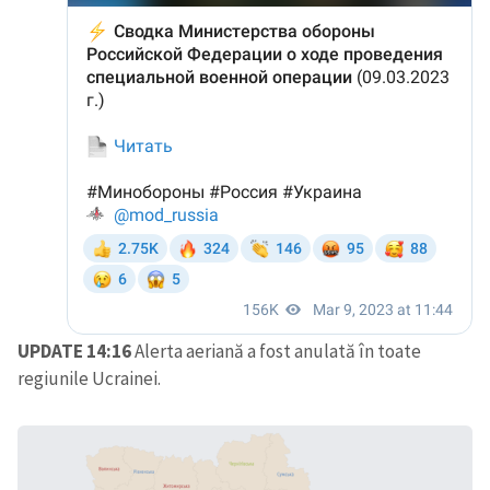
ȘTIREA MEA
Titlu știre
+ Adaugă titlu
Fotografie
+ Încarcă imagine
UPDATE 14:16
Alerta aeriană a fost anulată în toate
Link media
+ Link media
regiunile Ucrainei.
Mesajul știrei
+ Mesajul știrei