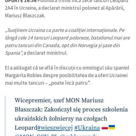
UPDATE 16:56
Polonia a trimis încă zece tancuri Leopard
2A4 în Ucraina, a declarat ministrul polonez al Apărării,
Mariusz Blaszczak.
„Susținem Ucraina ca parte a coaliției internaționale. Pe
lângă cele 14 tancuri Leopard poloneze, batalionul mai are
patru tancuri din Canada, opt din Norvegia și șase din
Spania”,
a declarat ministrul.
El a adăugat că se află în discuții cu omologul său spaniol
Margarita Robles despre posibilitatea de a oferi Ucrainei
mai multe tancuri – „poate încă patru”.
Wicepremier, szef MON Mariusz
Błaszczak: Zakończył się proces szkolenia
Trimite o informație
Despre ZdG
ukraińskich żołnierzy na czołgach
in English
на русском
Leopard
#wieszwięcej
#Ukraina