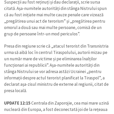
Suspecții au fost reținuți și dau declarații, scrie sursa
citată. Așa-numitele autorități din stânga Nistrului spun
că au fost inițiate mai multe cauze penale care vizează
„pregătirea unui act de terorism” și „pregătirea pentru
omorul a două sau mai multe persoane, comisă de un
grup de persoane într-un mod periculos”.
Presa din regiune scrie că „atacul terorist din Transnistria
urma să aibă loc în centrul Tiraspolului, autorii mizau pe
un număr mare de victime și pe eliminarea înalților
funcționari ai republicii”. Așa-numitele autorități din
stânga Nistrului se vor adresa astăzi Ucrainei „pentru
informații despre actul terorist planificat la Tiraspol”, a
declarat așa-zisul ministru de externe al regiunii, citat de
presa locală.
UPDATE 12:15
Centrala din Zaporojie, cea mai mare uzină
nucleară din Europa, a fost deconectată joi de la rețeaua