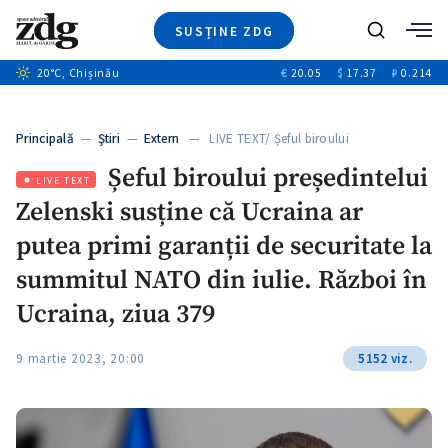
SUSȚINE ZDG
Caută
+2
20
°C
, Chișinău
€
20.05
$
17.37
₽
0.214
Ştiri
+7
+2
Investigatii
Banii tăi
+2
Principală
—
Ştiri
—
Extern
— LIVE TEXT/ Șeful biroului
Video
+1
președintelui…
+1
Șeful biroului președintelui
Special
LIVE TEXT
Zelenski susține că Ucraina ar
Blog
+2
ZdGust
putea primi garanții de securitate la
summitul NATO din iulie. Război în
Ucraina, ziua 379
9 martie 2023, 20:00
5152 viz.