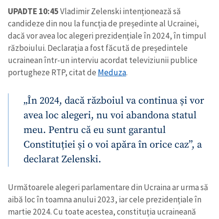
UPADTE 10:45
Vladimir Zelenski intenționează să
candideze din nou la funcția de președinte al Ucrainei,
dacă vor avea loc alegeri prezidențiale în 2024, în timpul
războiului. Declarația a fost făcută de președintele
ucrainean într-un interviu acordat televiziunii publice
portugheze RTP, citat de
Meduza
.
„În 2024, dacă războiul va continua și vor
avea loc alegeri, nu voi abandona statul
meu. Pentru că eu sunt garantul
Constituției și o voi apăra în orice caz”, a
declarat Zelenski.
Trimite o informație
Despre ZdG
Următoarele alegeri parlamentare din Ucraina ar urma să
in English
на русском
aibă loc în toamna anului 2023, iar cele prezidențiale în
martie 2024. Cu toate acestea, constituția ucraineană