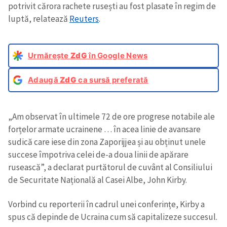
potrivit cărora rachete rusești au fost plasate în regim de
luptă, relatează
Reuters
.
Urmărește
ZdG
în Google News
Adaugă
ZdG
ca sursă preferată
„Am observat în ultimele 72 de ore progrese notabile ale
forțelor armate ucrainene … în acea linie de avansare
sudică care iese din zona Zaporijjea și au obținut unele
succese împotriva celei de-a doua linii de apărare
rusească”, a declarat purtătorul de cuvânt al Consiliului
de Securitate Națională al Casei Albe, John Kirby.
Vorbind cu reporterii în cadrul unei conferințe, Kirby a
spus că depinde de Ucraina cum să capitalizeze succesul.