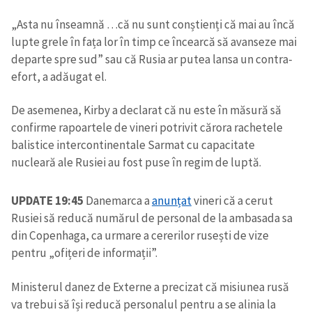
„Asta nu înseamnă …că nu sunt conștienți că mai au încă
lupte grele în fața lor în timp ce încearcă să avanseze mai
departe spre sud” sau că Rusia ar putea lansa un contra-
efort, a adăugat el.
De asemenea, Kirby a declarat că nu este în măsură să
confirme rapoartele de vineri potrivit cărora rachetele
balistice intercontinentale Sarmat cu capacitate
nucleară ale Rusiei au fost puse în regim de luptă.
UPDATE 19:45
Danemarca a
anunțat
vineri că a cerut
Rusiei să reducă numărul de personal de la ambasada sa
din Copenhaga, ca urmare a cererilor rusești de vize
pentru „ofițeri de informații”.
Ministerul danez de Externe a precizat că misiunea rusă
va trebui să își reducă personalul pentru a se alinia la