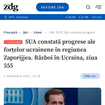
SUSȚINE ZDG
+6
Caută
+1
29
°C
, Chișinău
€
20.06
$
17.40
₽
0.213
Ştiri
+5
+2
Investigatii
Banii tăi
+4
Principală
—
Ştiri
—
Extern
— LIVE TEXT/ SUA constată progrese…
Video
+3
SUA constată progrese ale
Special
LIVE TEXT
forțelor ucrainene în regiunea
Blog
ZdGust
Zaporijjea. Război în Ucraina, ziua
555
1 septembrie 2023, 19:18
1561 viz.