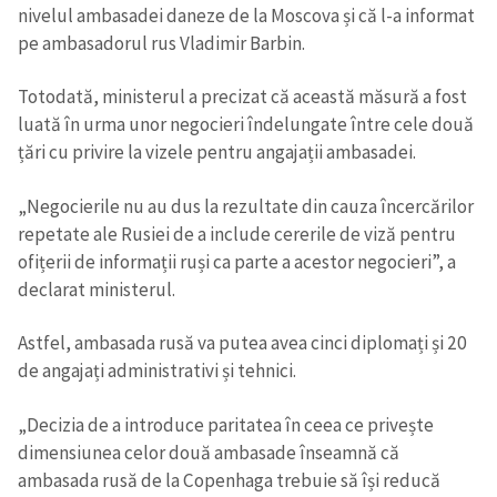
nivelul ambasadei daneze de la Moscova și că l-a informat
pe ambasadorul rus Vladimir Barbin.
Totodată, ministerul a precizat că această măsură a fost
luată în urma unor negocieri îndelungate între cele două
țări cu privire la vizele pentru angajații ambasadei.
„Negocierile nu au dus la rezultate din cauza încercărilor
repetate ale Rusiei de a include cererile de viză pentru
ofițerii de informații ruși ca parte a acestor negocieri”, a
declarat ministerul.
Astfel, ambasada rusă va putea avea cinci diplomați și 20
de angajați administrativi și tehnici.
„Decizia de a introduce paritatea în ceea ce privește
dimensiunea celor două ambasade înseamnă că
ambasada rusă de la Copenhaga trebuie să își reducă