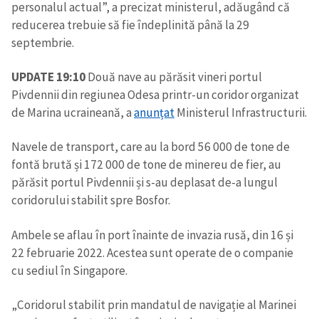
personalul actual”, a precizat ministerul, adăugând că
reducerea trebuie să fie îndeplinită până la 29
septembrie.
UPDATE 19:10
Două nave au părăsit vineri portul
Pivdennii din regiunea Odesa printr-un coridor organizat
de Marina ucraineană, a
anunțat
Ministerul Infrastructurii.
Navele de transport, care au la bord 56 000 de tone de
fontă brută și 172 000 de tone de minereu de fier, au
părăsit portul Pivdennii și s-au deplasat de-a lungul
coridorului stabilit spre Bosfor.
Ambele se aflau în port înainte de invazia rusă, din 16 și
22 februarie 2022. Acestea sunt operate de o companie
cu sediul în Singapore.
„Coridorul stabilit prin mandatul de navigație al Marinei