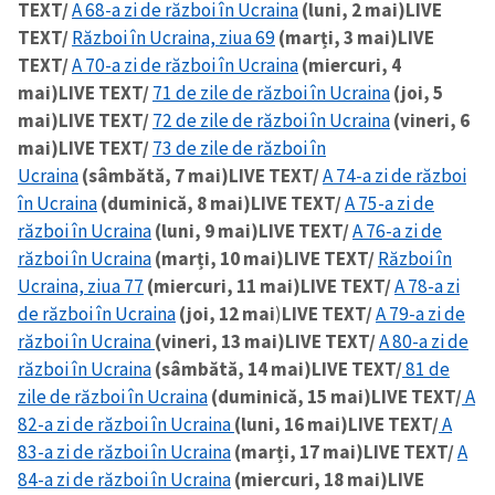
TEXT/
A 68-a zi de război în Ucraina
(luni, 2 mai)
LIVE
TEXT/
Război în Ucraina, ziua 69
(marți, 3 mai)
LIVE
CONTACT SURSĂ
TEXT/
A 70-a zi de război în Ucraina
(miercuri, 4
Sursă anonimă
mai)
LIVE TEXT/
71 de zile de război în Ucraina
(joi, 5
mai)
LIVE TEXT/
72 de zile de război în Ucraina
(vineri, 6
Nume
+ Numele meu
mai)
LIVE TEXT/
73 de zile de război în
Ucraina
(sâmbătă, 7 mai)
LIVE TEXT/
A 74-a zi de război
Email
+ Emailul meu
în Ucraina
(duminică, 8 mai)
LIVE TEXT/
A 75-a zi de
război în Ucraina
(luni, 9 mai)
LIVE TEXT/
A 76-a zi de
război în Ucraina
(marți, 10 mai)
LIVE TEXT/
Război în
Telefon
+ Telefon personal
Ucraina, ziua 77
(miercuri, 11 mai)
LIVE TEXT/
A 78-a zi
de război în Ucraina
(joi, 12 mai
)
LIVE TEXT/
A 79-a zi de
Am citit și sunt de
acord cu
politica de
război în Ucraina
(vineri, 13 mai)
LIVE TEXT/
A 80-a zi de
confidențialitate
.
război în Ucraina
(sâmbătă, 14 mai)
LIVE TEXT/
81 de
zile de război în Ucraina
(duminică, 15 mai)
LIVE TEXT/
A
TRIMITE ȘTIREA
82-a zi de război în Ucraina
(luni, 16 mai)
LIVE TEXT/
A
83-a zi de război în Ucraina
(marți, 17 mai)
LIVE TEXT/
A
84-a zi de război în Ucraina
(miercuri, 18 mai)
LIVE