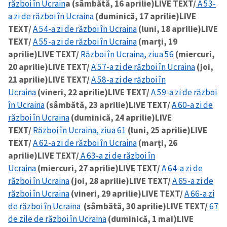
război în Ucrain
a (sâmbătă, 16 aprilie)
LIVE TEXT/
A 53-
a zi de război în Ucraina
(duminică, 17 aprilie)
LIVE
TEXT/
A 54-a zi de război în Ucraina
(luni, 18 aprilie)
LIVE
TEXT/
A 55-a zi de război în Ucraina
(marți, 19
aprilie)
LIVE TEXT/
Război în Ucraina, ziua 56
(miercuri,
20 aprilie)
LIVE TEXT/
A 57-a zi de război în Ucraina
(joi,
21 aprilie)
LIVE TEXT/
A 58-a zi de război în
ȘTIREA MEA
Ucraina
(vineri, 22 aprilie)
LIVE TEXT/
A 59-a zi de război
în Ucraina
(sâmbătă, 23 aprilie)
LIVE TEXT/
A 60-a zi de
Titlu știre
+ Adaugă titlu
război în Ucraina
(duminică, 24 aprilie)
LIVE
TEXT/
Război în Ucraina, ziua 61
(luni, 25 aprilie)
LIVE
Fotografie
+ Încarcă imagine
TEXT/
A 62-a zi de război în Ucraina
(marți, 26
aprilie)
LIVE TEXT/
A 63-a zi de război în
Link media
+ Link media
Ucraina
(miercuri, 27 aprilie)
LIVE TEXT/
A 64-a zi de
război în Ucraina
(joi, 28 aprilie)
LIVE TEXT/
A 65-a zi de
război în Ucraina
(vineri, 29 aprilie)
LIVE TEXT/
A 66-a zi
de război în Ucraina
(sâmbătă, 30 aprilie)
LIVE TEXT/
67
Mesajul știrei
+ Mesajul știrei
de zile de război în Ucraina
(duminică, 1 mai)
LIVE