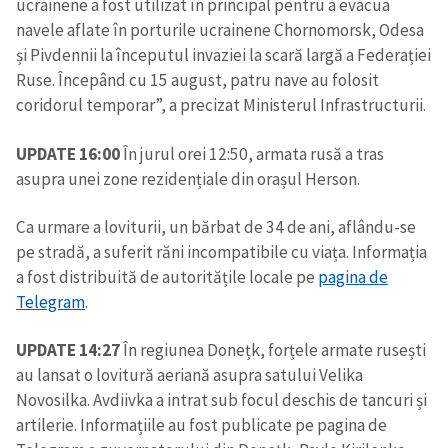
ucrainene a fost utilizat în principal pentru a evacua
navele aflate în porturile ucrainene Chornomorsk, Odesa
și Pivdennii la începutul invaziei la scară largă a Federației
Ruse. Începând cu 15 august, patru nave au folosit
coridorul temporar”, a precizat Ministerul Infrastructurii.
UPDATE 16:00
În jurul orei 12:50, armata rusă a tras
asupra unei zone rezidențiale din orașul Herson.
Ca urmare a loviturii, un bărbat de 34 de ani, aflându-se
pe stradă, a suferit răni incompatibile cu viața. Informația
a fost distribuită de autoritățile locale pe
pagina de
Telegram
.
UPDATE 14:27
În regiunea Donețk, forțele armate rusești
au lansat o lovitură aeriană asupra satului Velika
Novosilka. Avdiivka a intrat sub focul deschis de tancuri și
artilerie. Informațiile au fost publicate pe pagina de