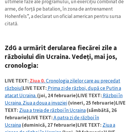
ultimele faze ale programului, un exercițiu combinat de
arme, de forță pe batalion, în zona de antrenament
Hohenfels”, a declarat un oficial american pentru sursa
citată.
ZdG a urmărit derularea fiecărei zile a
războiului din Ucraina.
Vedeți, mai jos,
cronologia:
LIVE TEXT:
Ziua 0.
Cronologia zilelor care au precedat
războiul
LIVE TEXT:
Prima zi de război, după ce Putin a
atacat Ucraina.
(joi, 24 februarie)
LIVE TEXT:
Război în
Ucraina. Ziua a doua a invaziei
(vineri, 25 februarie)
LIVE
TEXT:
Ziua a treia de război în Ucraina
(sâmbătă, 26
februarie)
LIVE TEXT:
A patra zi de război în
Ucraina
(duminică, 27 februarie)
LIVE TEXT:
Ziua a