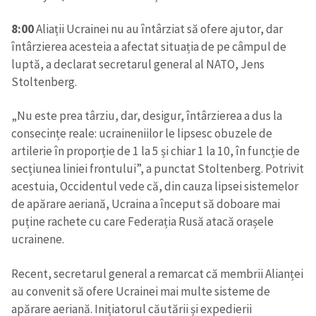
8:00
Aliații Ucrainei nu au întârziat să ofere ajutor, dar
întârzierea acesteia a afectat situația de pe câmpul de
luptă, a declarat secretarul general al NATO, Jens
Stoltenberg.
„Nu este prea târziu, dar, desigur, întârzierea a dus la
consecințe reale: ucraineniilor le lipsesc obuzele de
artilerie în proporție de 1 la 5 și chiar 1 la 10, în funcție de
secțiunea liniei frontului”, a punctat Stoltenberg. Potrivit
acestuia, Occidentul vede că, din cauza lipsei sistemelor
de apărare aeriană, Ucraina a început să doboare mai
puține rachete cu care Federația Rusă atacă orașele
ucrainene.
Recent, secretarul general a remarcat că membrii Alianței
au convenit să ofere Ucrainei mai multe sisteme de
apărare aeriană. Inițiatorul căutării și expedierii