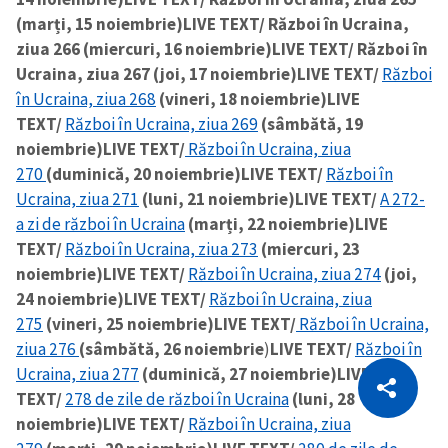
(marți, 15 noiembrie)
LIVE TEXT/ Război în Ucraina,
ziua 266 (miercuri, 16 noiembrie)
LIVE TEXT/ Război în
Ucraina, ziua 267 (joi, 17 noiembrie)
LIVE TEXT/
Război
în Ucraina, ziua 268
(vineri, 18 noiembrie)
LIVE
TEXT/
Război în Ucraina, ziua 269
(sâmbătă, 19
noiembrie)
LIVE TEXT/
Război în Ucraina, ziua
270
(duminică, 20 noiembrie)
LIVE TEXT/
Război în
Ucraina, ziua 271
(luni, 21 noiembrie)
LIVE TEXT/
A 272-
a zi de război în Ucraina
(marți, 22 noiembrie)
LIVE
TEXT/
Război în Ucraina, ziua 273
(miercuri, 23
noiembrie)
LIVE TEXT/
Război în Ucraina, ziua 274
(joi,
24 noiembrie)
LIVE TEXT/
Război în Ucraina, ziua
275
(vineri, 25 noiembrie)
LIVE TEXT/
Război în Ucraina,
ziua 276
(sâmbătă, 26 noiembrie
)
LIVE TEXT/
Război în
CITEȘTE
Ucraina, ziua 277
(duminică, 27 noiembrie)
LIVE
TEXT/
278 de zile de război în Ucraina
(luni, 28
Citește articolul
Copiază Link
noiembrie)
LIVE TEXT/
Război în Ucraina, ziua