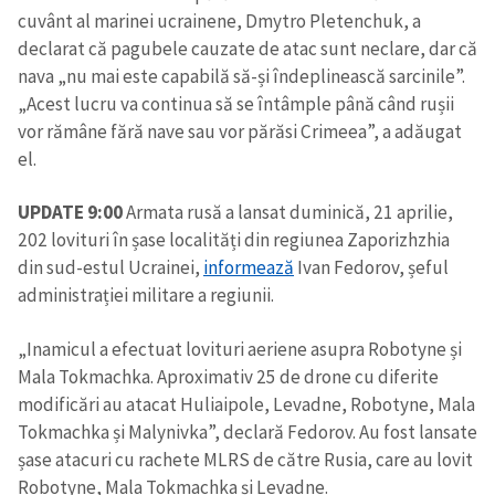
cuvânt al marinei ucrainene, Dmytro Pletenchuk, a
declarat că pagubele cauzate de atac sunt neclare, dar că
nava „nu mai este capabilă să-și îndeplinească sarcinile”.
„Acest lucru va continua să se întâmple până când rușii
vor rămâne fără nave sau vor părăsi Crimeea”, a adăugat
el.
UPDATE 9:00
Armata rusă a lansat duminică, 21 aprilie,
202 lovituri în șase localități din regiunea Zaporizhzhia
din sud-estul Ucrainei,
informează
Ivan Fedorov, șeful
administrației militare a regiunii.
„Inamicul a efectuat lovituri aeriene asupra Robotyne și
Mala Tokmachka. Aproximativ 25 de drone cu diferite
modificări au atacat Huliaipole, Levadne, Robotyne, Mala
Tokmachka și Malynivka”, declară Fedorov. Au fost lansate
șase atacuri cu rachete MLRS de către Rusia, care au lovit
Robotyne, Mala Tokmachka și Levadne.