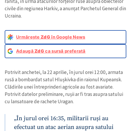
rănită, în urma atacurilor forțelor ruse asupra obiectelor
civile din regiunea Harkiv, a anunțat Parchetul General din
Ucraina.
Urmărește
ZdG
în Google News
Adaugă
ZdG
ca sursă preferată
Potrivit anchetei, la 22 aprilie, în jurul orei 12:00, armata
rusă a bombardat satul Hlușkivka din raionul Kupeansk.
Clădirile unei întreprinderi agricole au fost avariate.
Potrivit datelor preliminare, rușii ar fi tras asupra satului
cu lansatoare de rachete Uragan.
„În jurul orei 16:35, militarii ruși au
efectuat un atac aerian asupra satului