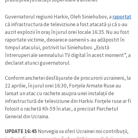
Guvernatorul regiunii Harkiv, Oleh Siniehubov, a
raportat
că infrastructura de televiziune a fost atacată și că s-au
auzit explozii în oraș în jurul orei locale 16:35. Nu au fost
raportate victime, deoarece oamenii s-au adăpostit în
timpul atacului, potrivit lui Siniehubov. „Există
întreruperi ale semnalului TV digital în acest moment”, a
declarat atunci guvernatorul.
Conform anchetei desfășurate de procurorii ucraineni, la
22 aprilie, în jurul orei 16:30, Forțele Armate Ruse au
lansat un atac cu rachete asupra unei instalații de
infrastructură de televiziune din Harkiv. Forțele ruse ar fi
folosit o rachetă Kh-59 în atac, a precizat Parchetul
General din Ucraina.
UPDATE 16:45
Norvegia va oferi Ucrainei noi contribuții,