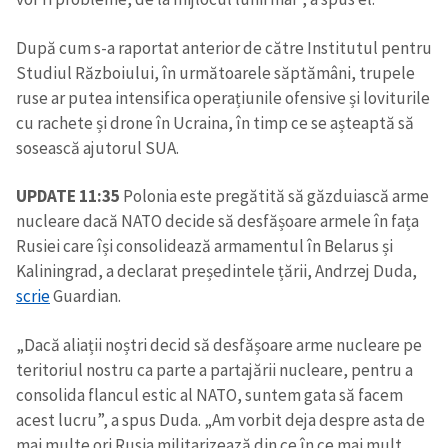
După cum s-a raportat anterior de către Institutul pentru
Studiul Războiului, în următoarele săptămâni, trupele
ruse ar putea intensifica operațiunile ofensive și loviturile
cu rachete și drone în Ucraina, în timp ce se așteaptă să
sosească ajutorul SUA.
UPDATE 11:35
Polonia este pregătită să găzduiască arme
nucleare dacă NATO decide să desfășoare armele în fața
Rusiei care își consolidează armamentul în Belarus și
Kaliningrad, a declarat președintele țării, Andrzej Duda,
scrie
Guardian.
„Dacă aliații noștri decid să desfășoare arme nucleare pe
teritoriul nostru ca parte a partajării nucleare, pentru a
consolida flancul estic al NATO, suntem gata să facem
acest lucru”, a spus Duda. „Am vorbit deja despre asta de
mai multe ori.Rusia militarizează din ce în ce mai mult