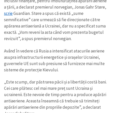
inclusiv finanțare, pentru îmbunătățirea apărării aeriene
a țării, a declarat premierul norvegian, Jonas Gahr Støre,
scrie
Guardian. Støre a spus că există „sume
semnificative” care urmează să fie direcționate către
apărarea antiaeriană a Ucrainei, dar nu a specificat suma
exactă. „Vom reveni la asta când vom prezenta bugetul
revizuit”, a spus premierul norvegian.
Având în vedere că Rusia a intensificat atacurile aeriene
asupra infrastructurii energetice și orașelor Ucrainei,
guvernele UE sunt sub presiune să furnizeze mai multe
sisteme de protecție Kievului.
„Este scump, dar păstrarea păcii și a libertății costă bani.
Cei care plătesc cel mai mare preț sunt Ucraina și
ucrainenii. Este nevoie de timp pentru a produce apărări
antiaeriene. Aceasta înseamnă că trebuie să trimiteți
apărări antiaeriene din propriile depozite”, a declarat