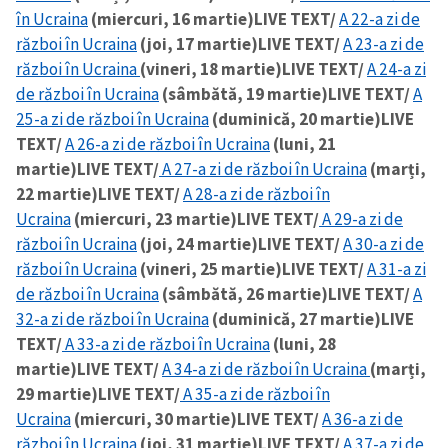
în Ucraina
(miercuri, 16 martie)
LIVE TEXT/
A 22-a zi de
război în Ucraina
(joi, 17 martie)
LIVE TEXT/
A 23-a zi de
CONTACT SURSĂ
război în Ucraina
(vineri, 18 martie)
LIVE TEXT/
A 24-a zi
Sursă anonimă
de război în Ucraina
(sâmbătă, 19 martie)
LIVE TEXT/
A
25-a zi de război în Ucraina
(duminică, 20 martie)
LIVE
Nume
+ Numele meu
TEXT/
A 26-a zi de război în Ucraina
(luni, 21
martie)
LIVE TEXT/
A 27-a zi de război în Ucraina
(marți,
Email
+ Emailul meu
22 martie)
LIVE TEXT/
A 28-a zi de război în
Ucraina
(miercuri, 23 martie)
LIVE TEXT/
A 29-a zi de
Telefon
+ Telefon personal
război în Ucraina
(joi, 24 martie)
LIVE TEXT/
A 30-a zi de
război în Ucraina
(vineri, 25 martie)
LIVE TEXT/
A 31-a zi
Am citit și sunt de
de război în Ucraina
(sâmbătă, 26 martie)
LIVE TEXT/
A
acord cu
politica de
32-a zi de război în Ucraina
(duminică, 27 martie)
LIVE
confidențialitate
.
TEXT/
A 33-a zi de război în Ucraina
(luni, 28
martie)
LIVE TEXT/
A 34-a zi de război în Ucraina
(marți,
TRIMITE ȘTIREA
29 martie)
LIVE TEXT/
A 35-a zi de război în
Ucraina
(miercuri, 30 martie)
LIVE TEXT/
A 36-a zi de
război în Ucraina
(joi, 31 martie)
LIVE TEXT/
A 37-a zi de