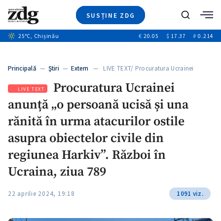
SUSȚINE ZDG
Caută
+1
25
°C
, Chișinău
€
20.05
$
17.37
₽
0.214
Ştiri
+8
+3
Investigatii
Banii tăi
+3
Principală
—
Ştiri
—
Extern
— LIVE TEXT/ Procuratura Ucrainei
Video
+1
anunță…
Procuratura Ucrainei
Special
LIVE TEXT
anunță „o persoană ucisă și una
Blog
+2
ZdGust
rănită în urma atacurilor ostile
asupra obiectelor civile din
regiunea Harkiv”. Război în
Ucraina, ziua 789
22 aprilie 2024, 19:18
1091 viz.