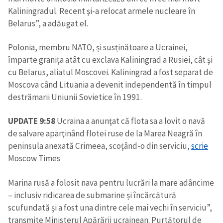
Kaliningradul. Recent și-a relocat armele nucleare în
Belarus”, a adăugat el.
Polonia, membru NATO, și susținătoare a Ucrainei,
împarte granița atât cu exclava Kaliningrad a Rusiei, cât și
cu Belarus, aliatul Moscovei. Kaliningrad a fost separat de
Moscova când Lituania a devenit independentă în timpul
destrămarii Uniunii Sovietice în 1991.
UPDATE 9:58
Ucraina a anunţat că flota sa a lovit o navă
de salvare aparţinând flotei ruse de la Marea Neagră în
peninsula anexată Crimeea, scoţând-o din serviciu,
scrie
Moscow Times
Marina rusă a folosit nava pentru lucrări la mare adâncime
– inclusiv ridicarea de submarine și încărcătură
scufundată și a fost una dintre cele mai vechi în serviciu”,
transmite Ministerul Apărării ucrainean. Purtătorul de