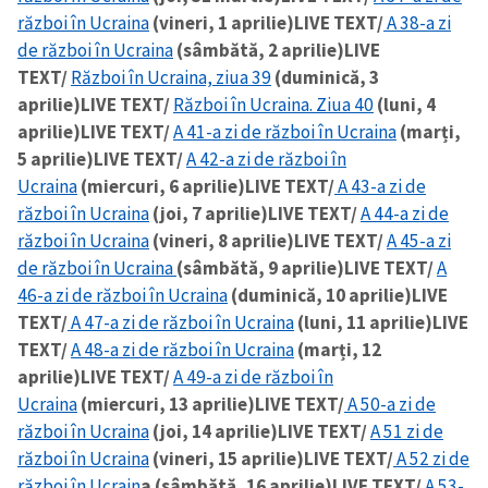
război în Ucraina
(vineri, 1 aprilie)
LIVE TEXT/
A 38-a zi
de război în Ucraina
(sâmbătă, 2 aprilie)
LIVE
TEXT/
Război în Ucraina, ziua 39
(duminică, 3
aprilie)
LIVE TEXT/
Război în Ucraina. Ziua 40
(luni, 4
aprilie)
LIVE TEXT/
A 41-a zi de război în Ucraina
(marți,
5 aprilie)
LIVE TEXT/
A 42-a zi de război în
Ucraina
(miercuri, 6 aprilie)
LIVE TEXT/
A 43-a zi de
război în Ucraina
(joi, 7 aprilie)
LIVE TEXT/
A 44-a zi de
război în Ucraina
(vineri, 8 aprilie)
LIVE TEXT/
A 45-a zi
de război în Ucraina
(sâmbătă, 9 aprilie)
LIVE TEXT/
A
46-a zi de război în Ucraina
(duminică, 10 aprilie)
LIVE
TEXT/
A 47-a zi de război în Ucraina
(luni, 11 aprilie)
LIVE
TEXT/
A 48-a zi de război în Ucraina
(marți, 12
aprilie)
LIVE TEXT/
A 49-a zi de război în
Ucraina
(miercuri, 13 aprilie)
LIVE TEXT/
A 50-a zi de
război în Ucraina
(joi, 14 aprilie)
LIVE TEXT/
A 51 zi de
război în Ucraina
(vineri, 15 aprilie)
LIVE TEXT/
A 52 zi de
război în Ucrain
a (sâmbătă, 16 aprilie)
LIVE TEXT/
A 53-