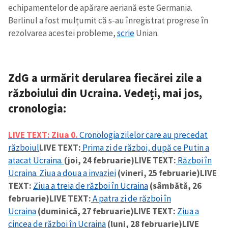
echipamentelor de apărare aeriană este Germania.
Berlinul a fost mulțumit că s-au înregistrat progrese în
rezolvarea acestei probleme,
scrie
Unian.
ZdG a urmărit derularea fiecărei zile a
războiului din Ucraina. Vedeți, mai jos,
cronologia:
LIVE TEXT:
Ziua 0.
Cronologia zilelor care au precedat
războiul
LIVE TEXT:
Prima zi de război, după ce Putin a
atacat Ucraina.
(joi, 24 februarie)
LIVE TEXT:
Război în
Ucraina. Ziua a doua a invaziei
(vineri, 25 februarie)
LIVE
TEXT:
Ziua a treia de război în Ucraina
(sâmbătă, 26
februarie)
LIVE TEXT:
A patra zi de război în
Ucraina
(duminică, 27 februarie)
LIVE TEXT:
Ziua a
cincea de război în Ucraina
(luni, 28 februarie)
LIVE