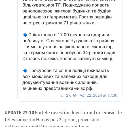
UPDATE 22:10
Forțele rusești au lovit turnul de emisie de
televiziune din Harkiv pe 22 aprilie, provocând
prăbușirea jumătății superioare a antenei.