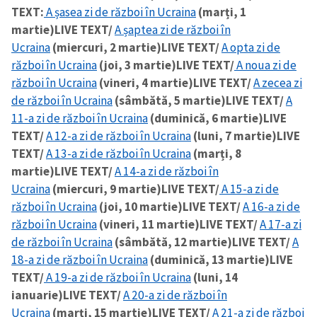
TEXT:
A șasea zi de război în Ucraina
(marți, 1
martie)
LIVE TEXT/
A șaptea zi de război în
Ucraina
(miercuri, 2 martie)
LIVE TEXT/
A opta zi de
război în Ucraina
(joi, 3 martie)
LIVE TEXT/
A noua zi de
război în Ucraina
(vineri, 4 martie)
LIVE TEXT/
A zecea zi
de război în Ucraina
(sâmbătă, 5 martie)
LIVE TEXT/
A
11-a zi de război în Ucraina
(duminică, 6 martie)
LIVE
ȘTIREA MEA
TEXT/
A 12-a zi de război în Ucraina
(luni, 7 martie)
LIVE
Titlu știre
+ Adaugă titlu
TEXT/
A 13-a zi de război în Ucraina
(marți, 8
martie)
LIVE TEXT/
A 14-a zi de război în
Ucraina
(miercuri, 9 martie)
LIVE TEXT/
A 15-a zi de
Fotografie
+ Încarcă imagine
război în Ucraina
(joi, 10 martie)
LIVE TEXT/
A 16-a zi de
război în Ucraina
(vineri, 11 martie)
LIVE TEXT/
A 17-a zi
Link media
+ Link media
de război în Ucraina
(sâmbătă, 12 martie)
LIVE TEXT/
A
18-a zi de război în Ucraina
(duminică, 13 martie)
LIVE
TEXT/
A 19-a zi de război în Ucraina
(luni, 14
ianuarie)
LIVE TEXT/
A 20-a zi de război în
Mesajul știrei
+ Mesajul știrei
Ucraina
(marți, 15 martie)
LIVE TEXT/
A 21-a zi de război