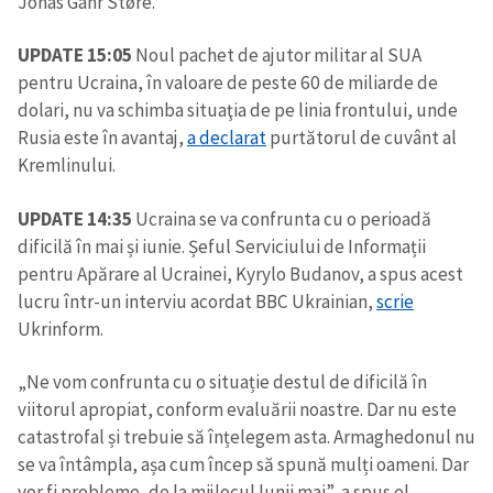
Jonas Gahr Støre.
UPDATE 15:05
Noul pachet de ajutor militar al SUA
pentru Ucraina, în valoare de peste 60 de miliarde de
dolari, nu va schimba situaţia de pe linia frontului, unde
Rusia este în avantaj,
a declarat
purtătorul de cuvânt al
Kremlinului.
UPDATE 14:35
Ucraina se va confrunta cu o perioadă
dificilă în mai și iunie. Șeful Serviciului de Informații
pentru Apărare al Ucrainei, Kyrylo Budanov, a spus acest
lucru într-un interviu acordat BBC Ukrainian,
scrie
Ukrinform.
„Ne vom confrunta cu o situație destul de dificilă în
viitorul apropiat, conform evaluării noastre. Dar nu este
Trimite o informație
Despre ZdG
catastrofal și trebuie să înțelegem asta. Armaghedonul nu
in English
на русском
se va întâmpla, așa cum încep să spună mulți oameni. Dar
vor fi probleme, de la mijlocul lunii mai”, a spus el.