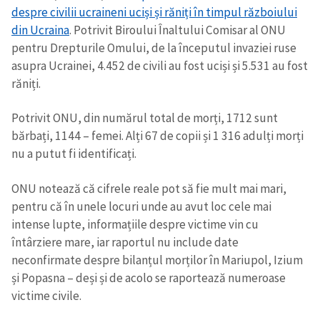
despre civilii ucraineni uciși și răniți în timpul războiului
din Ucraina
. Potrivit Biroului Înaltului Comisar al ONU
pentru Drepturile Omului, de la începutul invaziei ruse
asupra Ucrainei, 4.452 de civili au fost uciși și 5.531 au fost
răniți.
Potrivit ONU, din numărul total de morți, 1712 sunt
bărbați, 1144 – femei. Alți 67 de copii și 1 316 adulți morți
nu a putut fi identificați.
ONU notează că cifrele reale pot să fie mult mai mari,
pentru că în unele locuri unde au avut loc cele mai
intense lupte, informațiile despre victime vin cu
întârziere mare, iar raportul nu include date
neconfirmate despre bilanțul morților în Mariupol, Izium
și Popasna – deși și de acolo se raportează numeroase
victime civile.