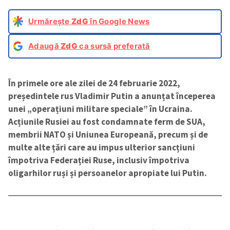
Urmărește
ZdG
în Google News
Adaugă
ZdG
ca sursă preferată
În primele ore ale zilei de 24 februarie 2022,
președintele rus Vladimir Putin a anunțat începerea
unei „operațiuni militare speciale” în Ucraina.
Acțiunile Rusiei au fost condamnate ferm de SUA,
membrii NATO și Uniunea Europeană, precum și de
multe alte țări care au impus ulterior sancțiuni
împotriva Federației Ruse, inclusiv împotriva
oligarhilor ruși și persoanelor apropiate lui Putin.