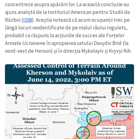
concentreze asupra apărării lor. La această concluzie au
ajuns analiștii de la Institutul American pentru Studii de
Război (
ISW
). Aceștia notează că acum ocupanții trec pe
lângă locuri neidentificate de pe malul râului Ingulets,
probabil ca răspuns la acțiunile de succes ale Forțelor
Armate Ucrainene în apropierea satului Davydiv Brid (la
nord-vest de Herson) și în direcția Mykolayiv și Kryvyi Rih.