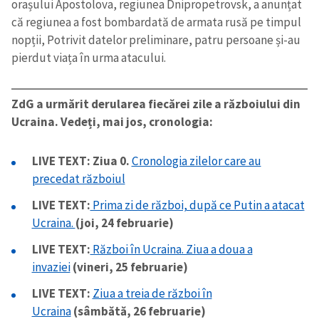
orașului Apostolova, regiunea Dnipropetrovsk, a anunțat
că regiunea a fost bombardată de armata rusă pe timpul
nopții, Potrivit datelor preliminare, patru persoane și-au
pierdut viața în urma atacului.
ZdG a urmărit derularea fiecărei zile a războiului din
Ucraina. Vedeți, mai jos, cronologia:
LIVE TEXT: Ziua 0.
Cronologia zilelor care au
precedat războiul
LIVE TEXT:
Prima zi de război, după ce Putin a atacat
Ucraina.
(joi, 24 februarie)
LIVE TEXT:
Război în Ucraina. Ziua a doua a
invaziei
(vineri, 25 februarie)
LIVE TEXT:
Ziua a treia de război în
Ucraina
(sâmbătă, 26 februarie)