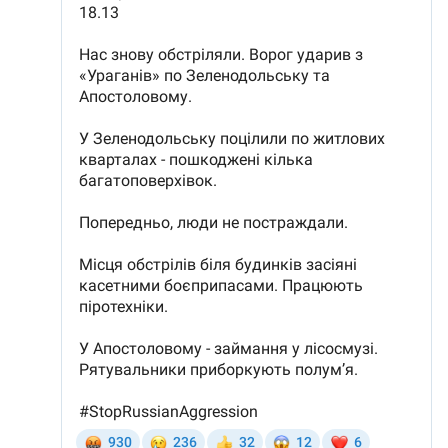
Trimite o informație
Despre ZdG
in English
на русском