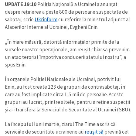
UPDATE 19:10
Poliția Națională a Ucrainei a anunțat
despre reținerea a peste 800 de persoane suspectate de
sabotaj, scrie
Ukrinform
cu referire la ministrul adjunct al
Afacerilor Interne al Ucrainei, Evgheni Enin.
„În mare măsură, datorită informațiilor primite de la
sursele noastre operaționale, am reușit chiar să prevenim
un atac terorist împotriva conducerii statului nostru”, a
spus Enin.
În organele Poliției Naționale ale Ucrainei, potrivit lui
Enin, au fost create 123 de grupuri de contrasabotaj, în
care au fost implicate circa 1,5 mii de persoane. Aceste
grupuri au lucrat, printre altele, pentru a reține suspecții
și a-i transfera la Serviciul de Securitate al Ucrainei (SBU).
La începutul lunii martie, ziarul The Time a scris că
serviciile de securitate ucrainene au
reușit să
prevină cel