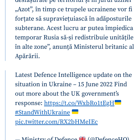
„Azot”, în timp ce trupele ucrainene vor fi
forțate să supraviețuiască în adăposturile
subterane. Acest lucru ar putea împiedica
temporar Rusia să-și redistribuie unitățile
în alte zone”, anunță Ministerul britanic al
Apărării.
Latest Defence Intelligence update on the
situation in Ukraine – 15 June 2022
Find
out more about the UK government’s
response:
https://t.co/WxbRo1tEgH
#StandWithUkraine
pic.twitter.com/RX2bHMeIEc
— Ministry of Defence
(@DefenceHQ)