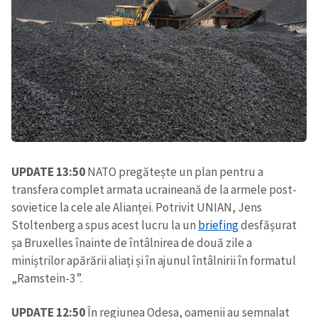
UPDATE 13:50
NATO pregătește un plan pentru a
transfera complet armata ucraineană de la armele post-
sovietice la cele ale Alianței. Potrivit UNIAN, Jens
Stoltenberg a spus acest lucru la un
briefing
desfășurat
șa Bruxelles înainte de întâlnirea de două zile a
miniștrilor apărării aliați și în ajunul întâlnirii în formatul
„Ramstein-3”.
UPDATE 12:50
În regiunea Odesa, oamenii au semnalat