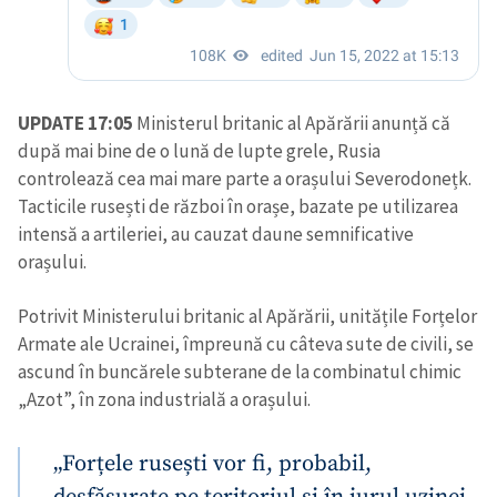
UPDATE 17:05
Ministerul britanic al Apărării anunță că
după mai bine de o lună de lupte grele, Rusia
controlează cea mai mare parte a orașului Severodonețk.
Tacticile rusești de război în orașe, bazate pe utilizarea
intensă a artileriei, au cauzat daune semnificative
orașului.
Potrivit Ministerului britanic al Apărării, unitățile Forțelor
Armate ale Ucrainei, împreună cu câteva sute de civili, se
ascund în buncărele subterane de la combinatul chimic
„Azot”, în zona industrială a orașului.
„Forțele rusești vor fi, probabil,
desfășurate pe teritoriul și în jurul uzinei