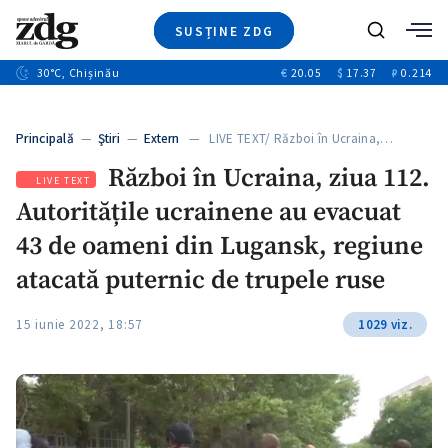
SUSȚINE ZDG
+3
Caută
+1
30
°C
, Chișinău
€
20.05
$
17.37
₽
0.214
Ştiri
+9
+4
Investigatii
Banii tăi
+1
+5
Principală
—
Ştiri
—
Extern
— LIVE TEXT/ Război în Ucraina,…
Video
+1
Război în Ucraina, ziua 112.
Special
LIVE TEXT
Autoritățile ucrainene au evacuat
Blog
+1
ZdGust
43 de oameni din Lugansk, regiune
atacată puternic de trupele ruse
+1
15 iunie 2022, 18:57
1029 viz.