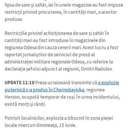
lipsa de sare și zahăr, iar în unele magazine au fost impuse
restricții privind procurarea, în cantități mari, a acestor
produse.
Restricțiile privind achiziționarea de sare și zahăr în
cantități mari au fost introduse în magazinele din
regiunea Odesa din cauza cererii mari. Acest lucru a fost
ȘTIREA MEA
raportat jurnaliștilor de serviciul de presă al
Titlu știre
+ Adaugă titlu
administrației militare regionale Odesa, cu referire la
declarația șefului adjunct al regiunii, Dmitri Radulov.
Fotografie
+ Încarcă imagine
UPDATE 11:10
Presa ucraineană transmite că
o explozie
puternică s-a produs în Chornobayivka
, regiunea
Link media
+ Link media
Herson, ocupată temporar de ruși. În urma incidentului,
există morți și răniți.
Potrivit localnicilor, explozia a izbucnit în zona pieței
Mesajul știrei
+ Mesajul știrei
locale miercuri dimineața, 15 iunie.