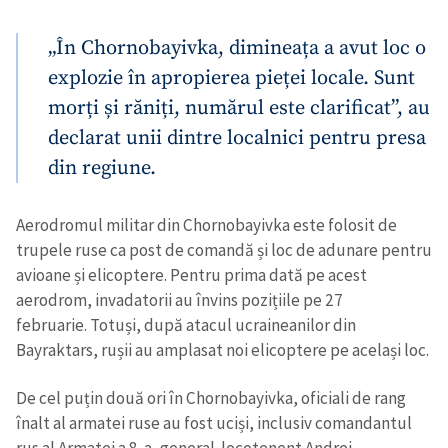
„În Chornobayivka, dimineața a avut loc o
CONTACT SURSĂ
explozie în apropierea pieței locale. Sunt
Sursă anonimă
morți și răniți, numărul este clarificat”, au
Nume
+ Numele meu
declarat unii dintre localnici pentru presa
din regiune.
Email
+ Emailul meu
Aerodromul militar din Chornobayivka este folosit de
Telefon
+ Telefon personal
trupele ruse ca post de comandă și loc de adunare pentru
avioane și elicoptere. Pentru prima dată pe acest
Am citit și sunt de
aerodrom, invadatorii au învins pozițiile pe 27
acord cu
politica de
februarie. Totuși, după atacul ucraineanilor din
confidențialitate
.
Bayraktars, rușii au amplasat noi elicoptere pe același loc.
TRIMITE ȘTIREA
De cel puțin două ori în Chornobayivka, oficiali de rang
înalt al armatei ruse au fost uciși, inclusiv comandantul
rus al Armatei a 8-a, general-locotenent Andrei