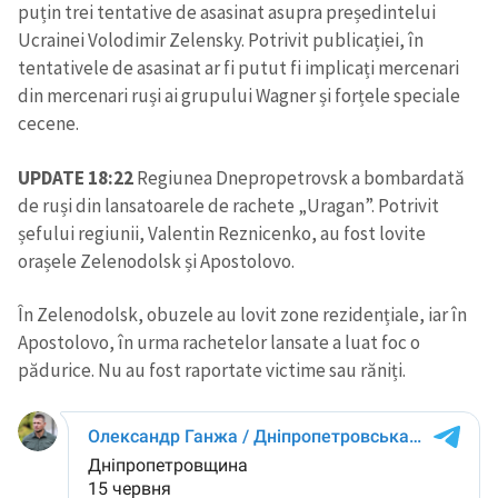
puțin trei tentative de asasinat asupra președintelui
Ucrainei Volodimir Zelensky. Potrivit publicației, în
tentativele de asasinat ar fi putut fi implicați mercenari
din mercenari ruși ai grupului Wagner și forțele speciale
cecene.
UPDATE 18:22
Regiunea Dnepropetrovsk a bombardată
de ruși din lansatoarele de rachete „Uragan”. Potrivit
șefului regiunii, Valentin Reznicenko, au fost lovite
orașele Zelenodolsk și Apostolovo.
În Zelenodolsk, obuzele au lovit zone rezidențiale, iar în
Apostolovo, în urma rachetelor lansate a luat foc o
pădurice. Nu au fost raportate victime sau răniți.