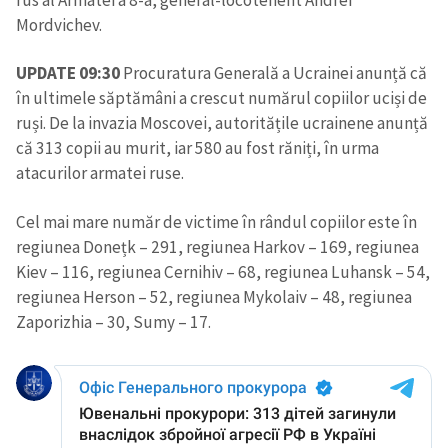
Mordvichev.
UPDATE 09:30
Procuratura Generală a Ucrainei anunță că
în ultimele săptămâni a crescut numărul copiilor uciși de
ruși. De la invazia Moscovei, autoritățile ucrainene anunță
că 313 copii au murit, iar 580 au fost răniți, în urma
atacurilor armatei ruse.
Cel mai mare număr de victime în rândul copiilor este în
regiunea Donețk – 291, regiunea Harkov – 169, regiunea
Kiev – 116, regiunea Cernihiv – 68, regiunea Luhansk – 54,
regiunea Herson – 52, regiunea Mykolaiv – 48, regiunea
Zaporizhia – 30, Sumy – 17.