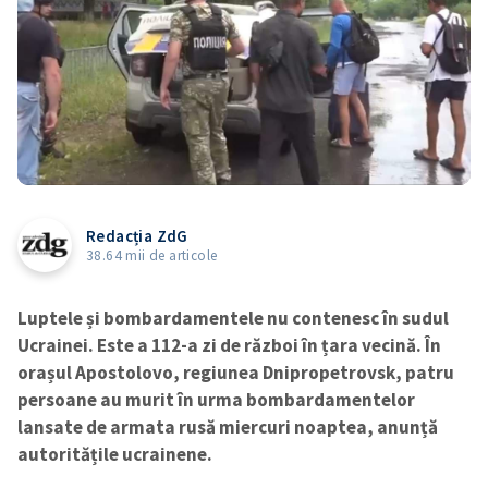
Redacția ZdG
38.64 mii de articole
Luptele și bombardamentele nu contenesc în sudul
Ucrainei. Este a 112-a zi de război în țara vecină. În
orașul Apostolovo, regiunea Dnipropetrovsk, patru
persoane au murit în urma bombardamentelor
lansate de armata rusă miercuri noaptea, anunță
autoritățile ucrainene.