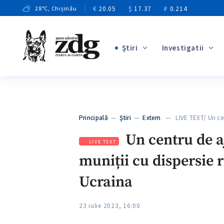
€
20.05
$
17.37
₽
0.214
28
°C
, Chișinău
Ştiri
Investigatii
+2
+2
+6
+2
Principală
—
Ştiri
—
Extern
— LIVE TEXT/ Un ce
+7
Un centru de a
LIVE TEXT
muniții cu dispersie r
Ucraina
23 iulie 2023, 16:00