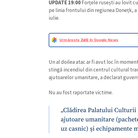
UPDATE 19:00
Forțele rusești au lovit cu
pe linia frontului din regiunea Donețk, a
iulie.
Urmărește
ZdG
în Google News
Un al doilea atac ar fi avut loc în moment
stingă incendiul din centrul cultural tra
ajutoarelor umanitare, a declarat guver
Nu au fost raportate victime.
„Clădirea Palatului Culturii 
ajutoare umanitare (pachet
uz casnic) și echipamente m