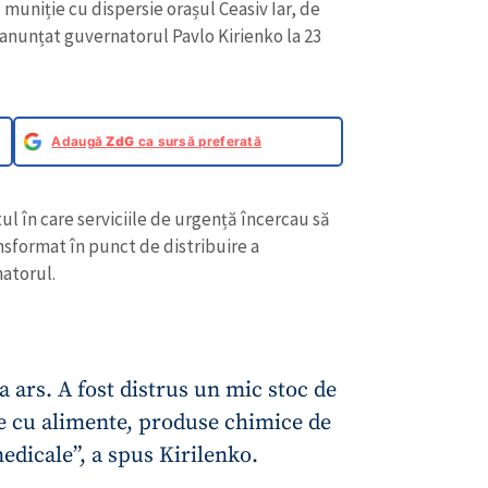
 muniție cu dispersie orașul Ceasiv Iar, de
 anunțat guvernatorul Pavlo Kirienko la 23
Adaugă
ZdG
ca sursă preferată
ul în care serviciile de urgență încercau să
nsformat în punct de distribuire a
natorul.
a ars. A fost distrus un mic stoc de
e cu alimente, produse chimice de
edicale”, a spus Kirilenko.