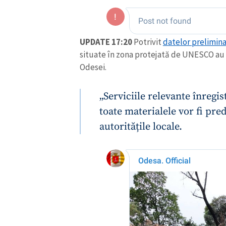
UPDATE 17:20
Potrivit
datelor prelimin
situate în zona protejată de UNESCO au 
Odesei.
„Serviciile relevante înregi
toate materialele vor fi pr
autoritățile locale.
ȘTIREA MEA
Titlu știre
Fotografie