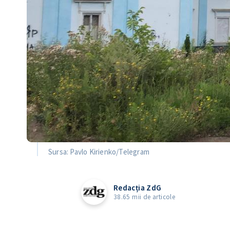
Sursa: Pavlo Kirienko/Telegram
Redacția ZdG
38.65 mii de articole