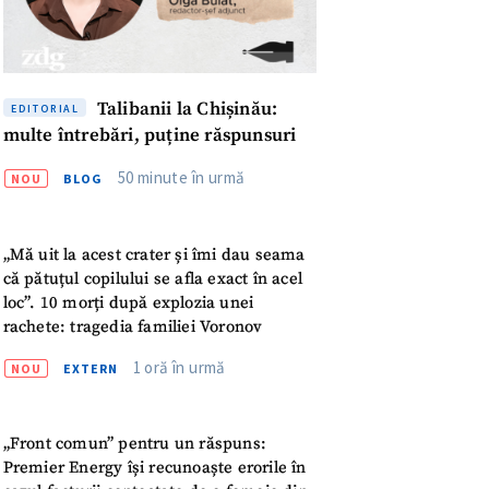
Talibanii la Chișinău:
EDITORIAL
multe întrebări, puține răspunsuri
50 minute în urmă
NOU
BLOG
„Mă uit la acest crater și îmi dau seama
că pătuțul copilului se afla exact în acel
loc”. 10 morți după explozia unei
rachete: tragedia familiei Voronov
1 oră în urmă
NOU
EXTERN
meu
„Front comun” pentru un răspuns:
Premier Energy își recunoaște erorile în