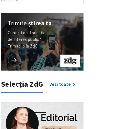
Trimite
știrea ta
Cunoști o informație
de interes public?
Trimite-o la ZdG
Selecția ZdG
Vezi toate