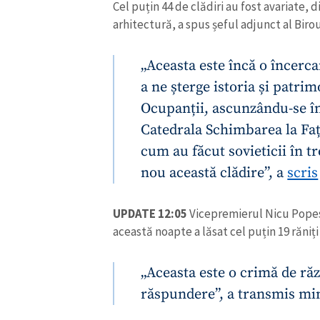
Cel puțin 44 de clădiri au fost avariate
arhitectură, a spus șeful adjunct al Biro
„Aceasta este încă o încerca
a ne șterge istoria și patri
Ocupanții, ascunzându-se în 
Catedrala Schimbarea la Față
cum au făcut sovieticii în t
nou această clădire”, a
scris
UPDATE 12:05
Vicepremierul Nicu Popesc
această noapte a lăsat cel puțin 19 răniți
„Aceasta este o crimă de răz
răspundere”, a transmis min