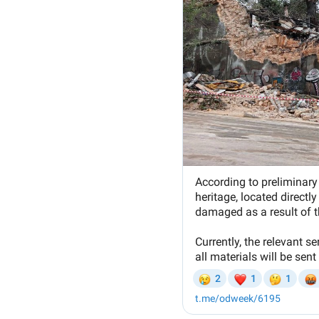
Link media
Mesajul știrei