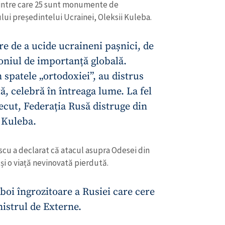
, dintre care 25 sunt monumente de
ului președintelui Ucrainei, Oleksii Kuleba.
re de a ucide ucraineni pașnici, de
moniul de importanță globală.
spatele „ortodoxiei”, au distrus
, celebră în întreaga lume. La fel
recut, Federația Rusă distruge din
Kuleba.
u a declarat că atacul asupra Odesei din
 și o viață nevinovată pierdută.
boi îngrozitoare a Rusiei care cere
istrul de Externe.