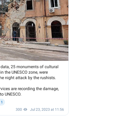
Email
+ Emailul 
+ Link media
Telefon
+ Telefon pe
Am citit și sunt de ac
+ Mesajul știrei
confidențialitate
.
TRIMITE ȘT