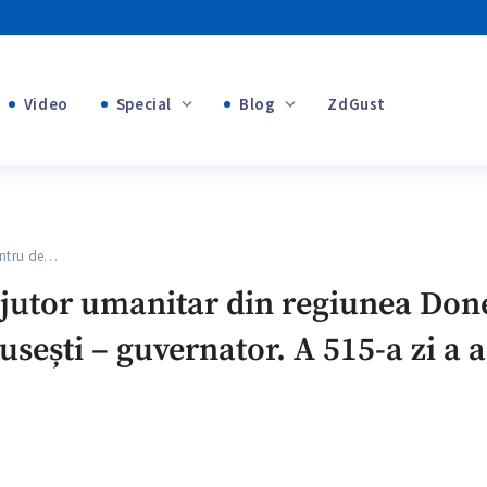
Video
Special
Blog
ZdGust
Banii tăi
+1
+1
+1
ntru de…
+1
+1
jutor umanitar din regiunea Doneț
+1
usești – guvernator. A 515-a zi a a