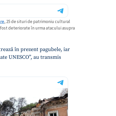
are
, 25 de situri de patrimoniu cultural
fost deteriorate în urma atacului asupra
strează în prezent pagubele, iar
edate UNESCO”, au transmis
CONTACT SURSĂ
Sursă anonimă
+ Adaugă titlu
Nume
+ Numele 
+ Încarcă imagine