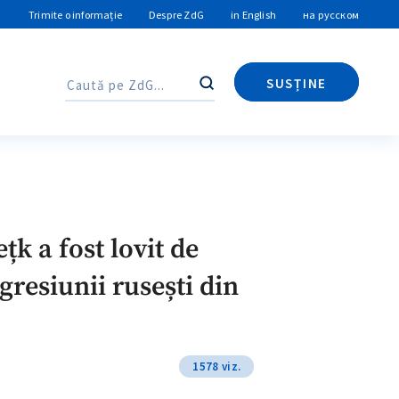
Trimite o informație
Despre ZdG
in English
на русском
SUSȚINE
Caută
Caută
k a fost lovit de
gresiunii rusești din
1578 viz.