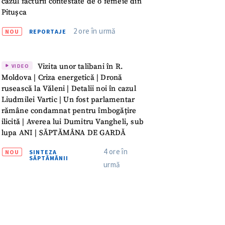
cazul facturii contestate de o femeie din
meu
Pitușca
2 ore în urmă
rsonal
NOU
REPORTAJE
ord cu
politica de
Vizita unor talibani în R.
VIDEO
Moldova | Criza energetică | Dronă
IREA
rusească la Văleni | Detalii noi în cazul
Liudmilei Vartic | Un fost parlamentar
rămâne condamnat pentru îmbogățire
ilicită | Averea lui Dumitru Vangheli, sub
lupa ANI | SĂPTĂMÂNA DE GARDĂ
4 ore în
NOU
SINTEZA
SĂPTĂMÂNII
urmă