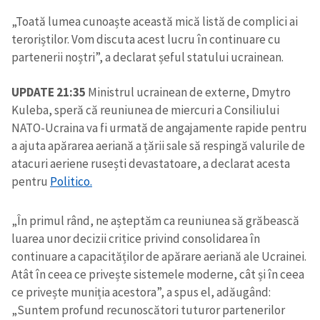
„Toată lumea cunoaște această mică listă de complici ai
teroriștilor. Vom discuta acest lucru în continuare cu
partenerii noștri”, a declarat șeful statului ucrainean.
UPDATE 21:35
Ministrul ucrainean de externe, Dmytro
Kuleba, speră că reuniunea de miercuri a Consiliului
NATO-Ucraina va fi urmată de angajamente rapide pentru
a ajuta apărarea aeriană a țării sale să respingă valurile de
atacuri aeriene rusești devastatoare, a declarat acesta
pentru
Politico.
„În primul rând, ne așteptăm ca reuniunea să grăbească
luarea unor decizii critice privind consolidarea în
continuare a capacităților de apărare aeriană ale Ucrainei.
Atât în ceea ce privește sistemele moderne, cât și în ceea
ce privește muniția acestora”, a spus el, adăugând:
„Suntem profund recunoscători tuturor partenerilor