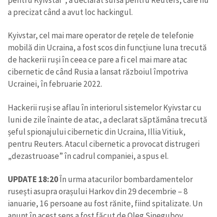
a precizat când a avut loc hackingul.
Kyivstar, cel mai mare operator de rețele de telefonie
mobilă din Ucraina, a fost scos din funcțiune luna trecută
de hackerii ruși în ceea ce pare a fi cel mai mare atac
cibernetic de când Rusia a lansat războiul împotriva
Ucrainei, în februarie 2022.
Hackerii ruși se aflau în interiorul sistemelor Kyivstar cu
luni de zile înainte de atac, a declarat săptămâna trecută
șeful spionajului cibernetic din Ucraina, Illia Vitiuk,
pentru Reuters. Atacul cibernetic a provocat distrugeri
„dezastruoase” în cadrul companiei, a spus el.
UPDATE 18:20
În urma atacurilor bombardamentelor
rusești asupra orașului Harkov din 29 decembrie – 8
ianuarie, 16 persoane au fost rănite, fiind spitalizate. Un
anunț în acest sens a fost făcut de Oleg Sinegubov,