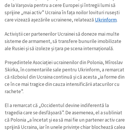
de la Varșovia pentru a cere Europei și întregii lumi să
sprijine „mai activ” Ucraina în fața noilor lovituri rusești
care vizează așezările ucrainene, relatează
Ukrinform
.
Activiștii cer partenerilor Ucrainei să doneze mai multe
sisteme de armament, să transfere bunurile imobilizate
ale Rusiei și să izoleze și țara pe scena internațională.
ȘTIREA MEA
Președintele Asociației ucrainenilor din Polonia, Mîroslav
Titlu știre
+ Adaugă titlu
Skirka, în comentariile sale pentru Ukrinform, a remarcat
că războiul din Ucraina continuă și că acesta „ia forme din
Fotografie
+ Încarcă imagine
ce în ce mai tragice din cauza intensificării atacurilor cu
rachete”.
Link media
+ Link media
El a remarcat că „Occidentul devine indiferentă la
tragedia care se desfășoară”. De asemenea, el a subliniat
că Polonia „a încetat și ea să mai fie un partener activ care
Mesajul știrei
+ Mesajul știrei
sprijină Ucraina, iar în unele privințe chiar blochează calea