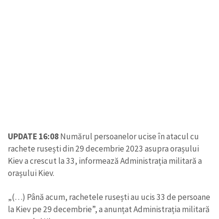
UPDATE 16:08
Numărul persoanelor ucise în atacul cu
rachete rusești din 29 decembrie 2023 asupra orașului
Kiev a crescut la 33, informează Administrația militară a
orașului Kiev.
Trimite o informație
Despre ZdG
in English
на русском
„(…) Până acum, rachetele rusești au ucis 33 de persoane
la Kiev pe 29 decembrie”, a anunțat Administrația militară