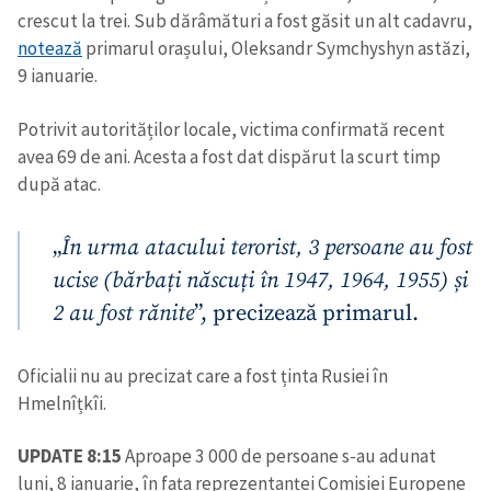
crescut la trei. Sub dărâmături a fost găsit un alt cadavru,
notează
primarul orașului, Oleksandr Symchyshyn astăzi,
9 ianuarie.
Potrivit autorităților locale, victima confirmată recent
avea 69 de ani. Acesta a fost dat dispărut la scurt timp
după atac.
„
În urma atacului terorist, 3 persoane au fost
ucise (bărbați născuți în 1947, 1964, 1955) și
2 au fost rănite
”, precizează primarul.
Oficialii nu au precizat care a fost ținta Rusiei în
Hmelnîțkîi.
UPDATE 8:15
Aproape 3 000 de persoane s-au adunat
luni, 8 ianuarie, în fața reprezentanței Comisiei Europene