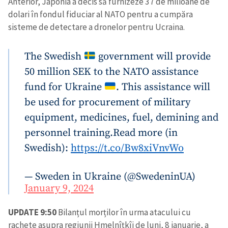
Anterior, Japonia a decis să furnizeze 37 de milioane de
dolari în fondul fiduciar al NATO pentru a cumpăra
sisteme de detectare a dronelor pentru Ucraina.
The Swedish
government will provide
50 million SEK to the NATO assistance
fund for Ukraine
. This assistance will
be used for procurement of military
equipment, medicines, fuel, demining and
personnel training.
Read more (in
Swedish):
https://t.co/Bw8xiVnvWo
— Sweden in Ukraine (@SwedeninUA)
January 9, 2024
UPDATE 9:50
Bilanțul morților în urma atacului cu
rachete asupra regiunii Hmelnîțkîi de luni, 8 ianuarie, a