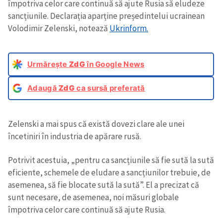
împotriva celor care continuă să ajute Rusia să eludeze
sancțiunile. Declarația aparține președintelui ucrainean
Volodimir Zelenski, notează
Ukrinform.
Urmărește
ZdG
în Google News
Adaugă
ZdG
ca sursă preferată
Zelenski a mai spus că există dovezi clare ale unei
încetiniri în industria de apărare rusă.
Potrivit acestuia, „pentru ca sancțiunile să fie sută la sută
eficiente, schemele de eludare a sancțiunilor trebuie, de
asemenea, să fie blocate sută la sută”. El a precizat că
sunt necesare, de asemenea, noi măsuri globale
împotriva celor care continuă să ajute Rusia.