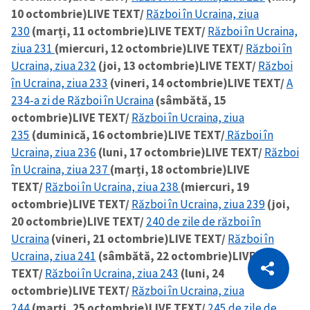
10 octombrie)
LIVE TEXT/
Război în Ucraina, ziua
230
(marți, 11 octombrie)
LIVE TEXT/
Război în Ucraina,
ziua 231
(miercuri, 12 octombrie)
LIVE TEXT/
Război în
Ucraina, ziua 232
(joi, 13 octombrie)
LIVE TEXT/
Război
în Ucraina, ziua 233
(vineri, 14 octombrie)
LIVE TEXT/
A
234-a zi de Război în Ucraina
(sâmbătă, 15
octombrie)
LIVE TEXT/
Război în Ucraina, ziua
235
(duminică, 16 octombrie)
LIVE TEXT/
Război în
Ucraina, ziua 236
(luni, 17 octombrie)
LIVE TEXT/
Război
în Ucraina, ziua 237
(marți, 18 octombrie)
LIVE
TEXT/
Război în Ucraina, ziua 238
(miercuri, 19
octombrie)
LIVE TEXT/
Război în Ucraina, ziua 239
(joi,
20 octombrie)
LIVE TEXT/
240 de zile de război în
Ucraina
(vineri, 21 octombrie)
LIVE TEXT/
Război în
CITEȘTE
Ucraina, ziua 241
(sâmbătă, 22 octombrie)
LIVE
TEXT/
Război în Ucraina, ziua 243
(luni, 24
Citește articolul
Copiază Link
octombrie)
LIVE TEXT/
Război în Ucraina, ziua
244
(marți, 25 octombrie)
LIVE TEXT/
245 de zile de