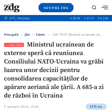
SUSȚINE ZDG
+1
Caută
27
°C
, Chișinău
€
20.05
$
17.37
₽
0.214
Ştiri
+6
+2
Investigatii
Banii tăi
+2
Principală
—
Ştiri
—
Extern
— LIVE TEXT/ Ministrul ucrainean de…
Video
Ministrul ucrainean de
Special
LIVE TEXT
externe speră că reuniunea
Blog
ZdGust
Consiliului NATO-Ucraina va grăbi
luarea unor decizii pentru
consolidarea capacităților de
apărare aeriană ale țării. A 685-a zi
de război în Ucraina
9 ianuarie 2024, 19:56
1575 viz.