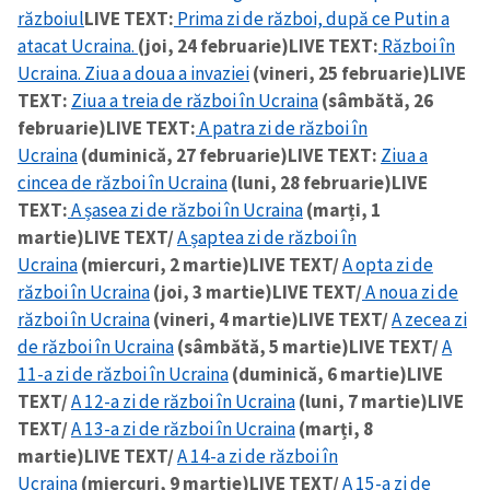
războiul
LIVE TEXT:
Prima zi de război, după ce Putin a
atacat Ucraina.
(joi, 24 februarie)
LIVE TEXT:
Război în
Ucraina. Ziua a doua a invaziei
(vineri, 25 februarie)
LIVE
TEXT:
Ziua a treia de război în Ucraina
(sâmbătă, 26
februarie)
LIVE TEXT:
A patra zi de război în
Ucraina
(duminică, 27 februarie)
LIVE TEXT:
Ziua a
cincea de război în Ucraina
(luni, 28 februarie)
LIVE
TEXT:
A șasea zi de război în Ucraina
(marți, 1
martie)
LIVE TEXT/
A șaptea zi de război în
Ucraina
(miercuri, 2 martie)
LIVE TEXT/
A opta zi de
război în Ucraina
(joi, 3 martie)
LIVE TEXT/
A noua zi de
război în Ucraina
(vineri, 4 martie)
LIVE TEXT/
A zecea zi
de război în Ucraina
(sâmbătă, 5 martie)
LIVE TEXT/
A
11-a zi de război în Ucraina
(duminică, 6 martie)
LIVE
TEXT/
A 12-a zi de război în Ucraina
(luni, 7 martie)
LIVE
TEXT/
A 13-a zi de război în Ucraina
(marți, 8
martie)
LIVE TEXT/
A 14-a zi de război în
Ucraina
(miercuri, 9 martie)
LIVE TEXT/
A 15-a zi de