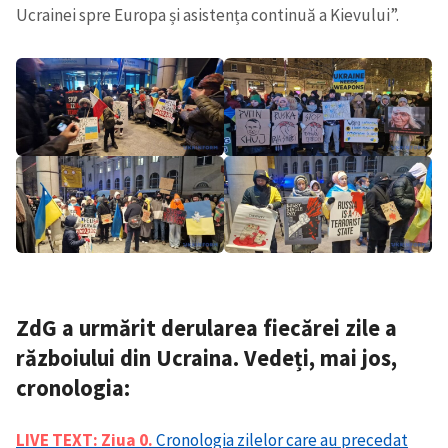
Ucrainei spre Europa și asistența continuă a Kievului”.
CONTACT SURSĂ
Sursă anonimă
Nume
+ Numele meu
Email
+ Emailul meu
Telefon
+ Telefon personal
Am citit și sunt de
acord cu
politica de
ZdG a urmărit derularea fiecărei zile a
confidențialitate
.
războiului din Ucraina. Vedeți, mai jos,
TRIMITE ȘTIREA
cronologia:
LIVE TEXT:
Ziua 0.
Cronologia zilelor care au precedat