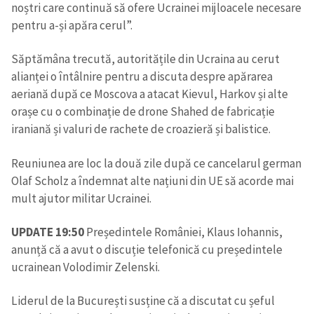
noștri care continuă să ofere Ucrainei mijloacele necesare
pentru a-și apăra cerul”.
Săptămâna trecută, autoritățile din Ucraina au cerut
alianței o întâlnire pentru a discuta despre apărarea
aeriană după ce Moscova a atacat Kievul, Harkov și alte
orașe cu o combinație de drone Shahed de fabricație
iraniană și valuri de rachete de croazieră și balistice.
Reuniunea are loc la două zile după ce cancelarul german
Olaf Scholz a îndemnat alte națiuni din UE să acorde mai
mult ajutor militar Ucrainei.
UPDATE 19:50
Președintele României, Klaus Iohannis,
anunță că a avut o discuție telefonică cu președintele
ucrainean Volodimir Zelenski.
Liderul de la București susține că a discutat cu șeful