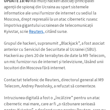
UPDATE 18:40
Mai mulți hackeri asociați principalei
agenții de spionaj din Ucraina au spart sistemele
informatice ale unui furnizor de internet cu sediul la
Moscova, drept represalii la un atac cibernetic rusesc
împotriva gigantului ucrainean de telecomunicații
Kyivstar, scrie
Reuters,
citând surse.
Grupul de hackeri, supranumit „Blackjack”, a fost asociat
anterior cu Serviciul de Securitate al Ucrainei (SBU).
Hackerii au șters 20 de terrabytes de date la M9 Telecom,
un mic furnizor rus de internet și televiziune, lăsând unii
locuitori din Moscova fără internet.
Contactat telefonic de Reuters, directorul general al M9
Telecom, Andrey Pavolvsky, a refuzat să comenteze.
Intruziunea digitală a fost o „încălzire” pentru un atac
cibernetic mai mare, care ar fi „o răzbunare serioasă
pentru Kyivstar”, a declarat sursa pentru Reuters, care nu