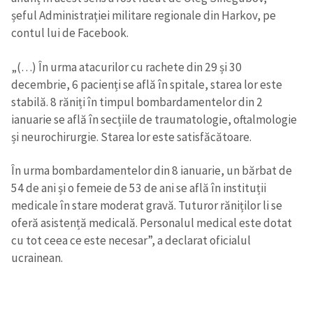
șeful Administrației militare regionale din Harkov, pe
contul lui de Facebook.
„(…) În urma atacurilor cu rachete din 29 și 30
decembrie, 6 pacienți se află în spitale, starea lor este
stabilă. 8 răniți în timpul bombardamentelor din 2
ianuarie se află în secțiile de traumatologie, oftalmologie
și neurochirurgie. Starea lor este satisfăcătoare.
În urma bombardamentelor din 8 ianuarie, un bărbat de
54 de ani și o femeie de 53 de ani se află în instituții
medicale în stare moderat gravă. Tuturor răniților li se
oferă asistență medicală. Personalul medical este dotat
cu tot ceea ce este necesar”, a declarat oficialul
ucrainean.