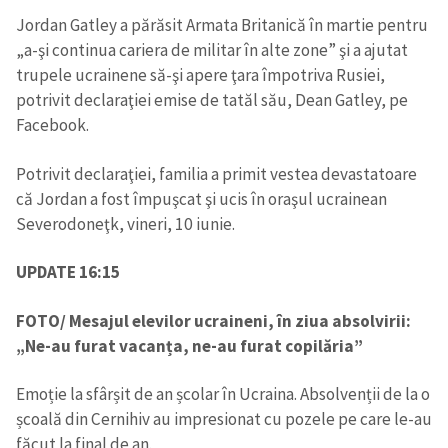
Jordan Gatley a părăsit Armata Britanică în martie pentru
„a-şi continua cariera de militar în alte zone” şi a ajutat
trupele ucrainene să-şi apere ţara împotriva Rusiei,
potrivit declaraţiei emise de tatăl său, Dean Gatley, pe
Facebook.
Potrivit declaraţiei, familia a primit vestea devastatoare
că Jordan a fost împuşcat şi ucis în oraşul ucrainean
Severodoneţk, vineri, 10 iunie.
UPDATE 16:15
FOTO/ Mesajul elevilor ucraineni, în ziua absolvirii:
„Ne-au furat vacanța, ne-au furat copilăria”
Emoție la sfârșit de an școlar în Ucraina. Absolvenții de la o
școală din Cernihiv au impresionat cu pozele pe care le-au
făcut la final de an.