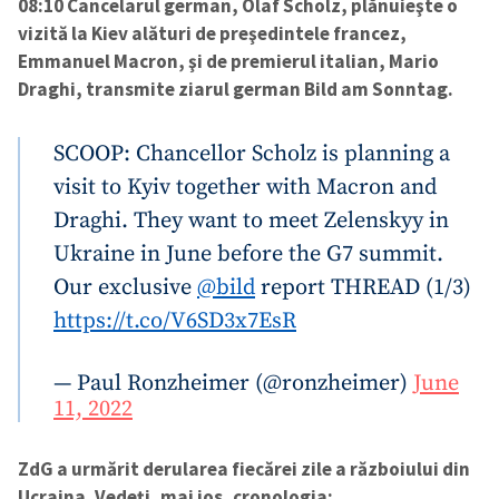
08:10 Cancelarul german, Olaf Scholz, plănuieşte o
vizită la Kiev alături de preşedintele francez,
Emmanuel Macron, şi de premierul italian, Mario
Draghi, transmite ziarul german Bild am Sonntag.
SCOOP: Chancellor Scholz is planning a
visit to Kyiv together with Macron and
Draghi. They want to meet Zelenskyy in
Ukraine in June before the G7 summit.
Our exclusive
@bild
report THREAD (1/3)
https://t.co/V6SD3x7EsR
— Paul Ronzheimer (@ronzheimer)
June
11, 2022
ZdG a urmărit derularea fiecărei zile a războiului din
Ucraina. Vedeți, mai jos, cronologia: