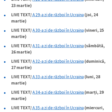
23 martie)
CONTACT SURSĂ
LIVE TEXT/
A 29-a zi de război în Ucraina
(joi, 24
Sursă anonimă
martie)
LIVE TEXT/
A 30-a zi de război în Ucraina
(vineri, 25
Nume
+ Numele meu
martie)
Email
LIVE TEXT/
A 31-a zi de război în Ucraina
(sâmbătă,
+ Emailul meu
26 martie)
Telefon
+ Telefon personal
LIVE TEXT/
A 32-a zi de război în Ucraina
(duminică,
27 martie)
Am citit și sunt de
LIVE TEXT/
A 33-a zi de război în Ucraina
(luni, 28
acord cu
politica de
confidențialitate
.
martie)
LIVE TEXT/
A 34-a zi de război în Ucraina
(marți, 29
TRIMITE ȘTIREA
martie)
LIVE TEXT/
A 35-a zi de război în Ucraina
(miercuri,