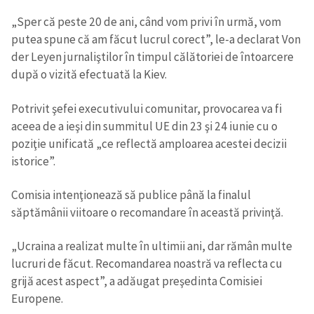
„Sper că peste 20 de ani, când vom privi în urmă, vom
putea spune că am făcut lucrul corect”, le-a declarat Von
der Leyen jurnaliştilor în timpul călătoriei de întoarcere
după o vizită efectuată la Kiev.
Potrivit şefei executivului comunitar, provocarea va fi
aceea de a ieşi din summitul UE din 23 şi 24 iunie cu o
poziţie unificată „ce reflectă amploarea acestei decizii
istorice”.
Comisia intenţionează să publice până la finalul
săptămânii viitoare o recomandare în această privinţă.
„Ucraina a realizat multe în ultimii ani, dar rămân multe
lucruri de făcut. Recomandarea noastră va reflecta cu
grijă acest aspect”, a adăugat preşedinta Comisiei
Europene.