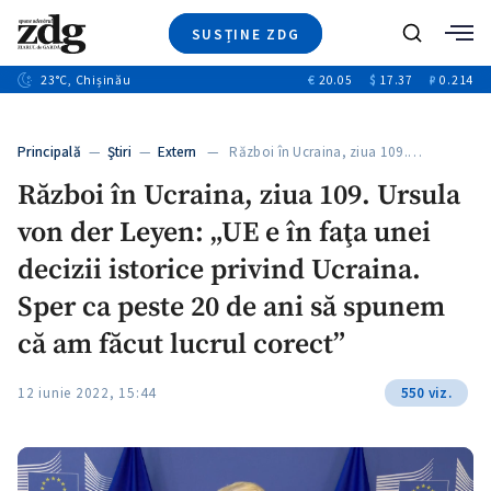
SUSȚINE ZDG
+4
Caută
+1
23
°C
, Chișinău
€
20.05
$
17.37
₽
0.214
Ştiri
+13
+10
Investigatii
Banii tăi
+3
Principală
—
Ştiri
—
Extern
— Război în Ucraina, ziua 109.…
Video
Război în Ucraina, ziua 109. Ursula
Special
von der Leyen: „UE e în faţa unei
Blog
+1
ZdGust
decizii istorice privind Ucraina.
Sper ca peste 20 de ani să spunem
că am făcut lucrul corect”
12 iunie 2022, 15:44
550 viz.