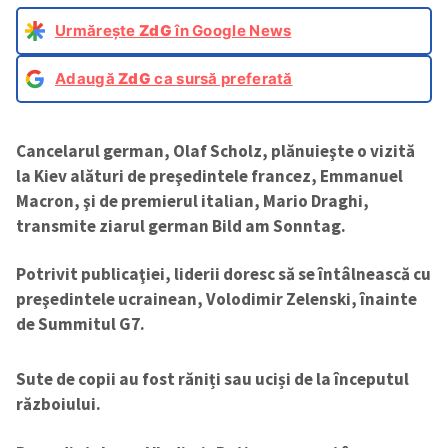
Urmărește
ZdG
în Google News
Adaugă
ZdG
ca sursă preferată
Cancelarul german, Olaf Scholz, plănuieşte o vizită
la Kiev alături de preşedintele francez, Emmanuel
Macron, şi de premierul italian, Mario Draghi,
transmite ziarul german Bild am Sonntag.
Potrivit publicaţiei, liderii doresc să se întâlnească cu
preşedintele ucrainean, Volodimir Zelenski, înainte
de Summitul G7.
Sute de copii au fost răniți sau uciși de la începutul
războiului.