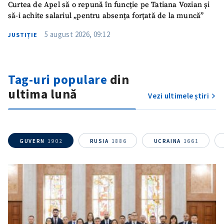
Curtea de Apel să o repună în funcție pe Tatiana Vozian și
să-i achite salariul „pentru absența forțată de la muncă”
5 august 2026, 09:12
JUSTIȚIE
Tag-uri populare
din
ultima lună
Vezi ultimele știri
GUVERN
1902
RUSIA
1886
UCRAINA
1661