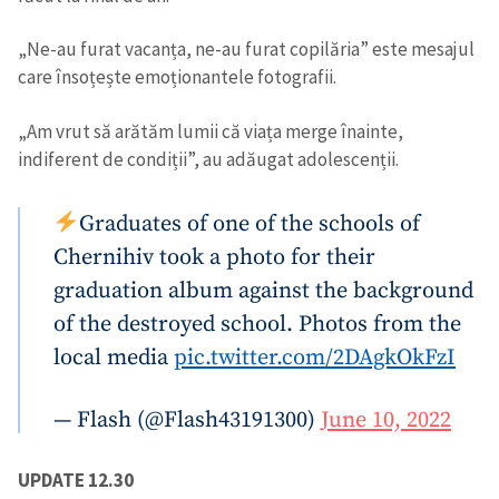
„Ne-au furat vacanța, ne-au furat copilăria” este mesajul
care însoțește emoționantele fotografii.
„Am vrut să arătăm lumii că viața merge înainte,
indiferent de condiții”, au adăugat adolescenții.
Graduates of one of the schools of
Chernihiv took a photo for their
graduation album against the background
of the destroyed school. Photos from the
local media
pic.twitter.com/2DAgkOkFzI
— Flash (@Flash43191300)
June 10, 2022
UPDATE 12.30