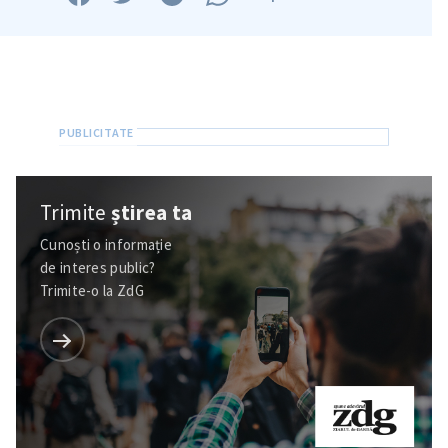
Trimite
știrea ta
Cunoști o informație
de interes public?
Trimite-o la ZdG