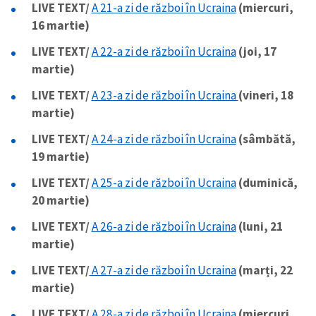
LIVE TEXT/
A 21-a zi de război în Ucraina
(miercuri,
16 martie)
LIVE TEXT/
A 22-a zi de război în Ucraina
(joi, 17
martie)
LIVE TEXT/
A 23-a zi de război în Ucraina
(vineri, 18
martie)
ȘTIREA MEA
LIVE TEXT/
A 24-a zi de război în Ucraina
(sâmbătă,
Titlu știre
+ Adaugă titlu
19 martie)
LIVE TEXT/
A 25-a zi de război în Ucraina
(duminică,
Fotografie
+ Încarcă imagine
20 martie)
LIVE TEXT/
A 26-a zi de război în Ucraina
(luni, 21
Link media
+ Link media
martie)
LIVE TEXT/
A 27-a zi de război în Ucraina
(marți, 22
martie)
Mesajul știrei
+ Mesajul știrei
LIVE TEXT/
A 28-a zi de război în Ucraina
(miercuri,