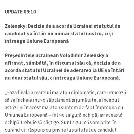
UPDATE 09:10
Zelensky: Decizia de a acorda Ucrainei statutul de
candidat va întări nu numai statul nostru, ci şi
întreaga Uniune Europeană
Preşedintele ucrainean Volodimir Zelensky a
afirmat, sâmbătă, în discursul său că, decizia de a
acorda statutul Ucrainei de aderarea la UE va întări
nu doar statul său, ci întreaga Uniune Europeană.
„Faza finală a marelui maraton diplomatic, care urmează
să se încheie într-o săptămână şi jumătate, a început
astăzi. Şi în acest maraton suntem de fapt împreună cu
Trimite o informație
Despre ZdG
Uniunea Europeană – într-o singură echipă, iar această
in English
на русском
echipă trebuie să câştige. Sunt sigur că vom primi în
curând un răspuns cu privire la statutul de candidat