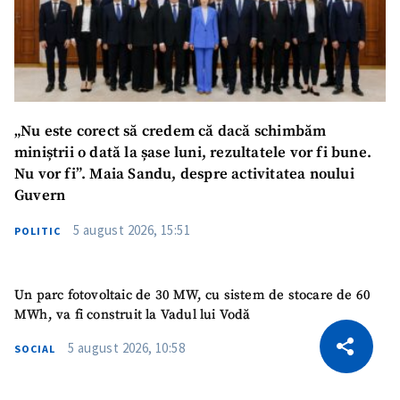
„Nu este corect să credem că dacă schimbăm
miniștrii o dată la șase luni, rezultatele vor fi bune.
Nu vor fi”. Maia Sandu, despre activitatea noului
Guvern
5 august 2026, 15:51
POLITIC
Un parc fotovoltaic de 30 MW, cu sistem de stocare de 60
MWh, va fi construit la Vadul lui Vodă
CITEȘTE
5 august 2026, 10:58
SOCIAL
Citește articolul
Copiază Link