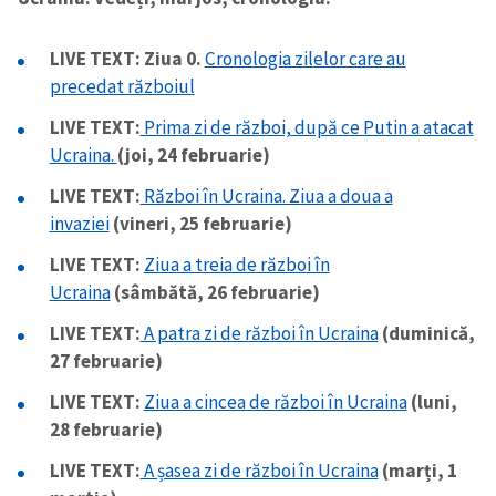
LIVE TEXT: Ziua 0.
Cronologia zilelor care au
precedat războiul
LIVE TEXT:
Prima zi de război, după ce Putin a atacat
Ucraina.
(joi, 24 februarie)
LIVE TEXT:
Război în Ucraina. Ziua a doua a
invaziei
(vineri, 25 februarie)
LIVE TEXT:
Ziua a treia de război în
Ucraina
(sâmbătă, 26 februarie)
LIVE TEXT:
A patra zi de război în Ucraina
(duminică,
27 februarie)
LIVE TEXT:
Ziua a cincea de război în Ucraina
(luni,
28 februarie)
LIVE TEXT:
A șasea zi de război în Ucraina
(marți, 1