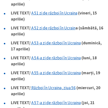
aprilie)
LIVE TEXT/
A 51 zi de război în Ucraina
(vineri, 15
SUSȚINE
aprilie)
LIVE TEXT/
A 52 zi de război în Ucrain
a (sâmbătă, 16
aprilie)
LIVE TEXT/
A 53-a zi de război în Ucraina
(duminică,
17 aprilie)
LIVE TEXT/
A 54-a zi de război în Ucraina
(luni, 18
aprilie)
LIVE TEXT/
A 55-a zi de război în Ucraina
(marți, 19
aprilie)
LIVE TEXT/
Război în Ucraina, ziua 56
(miercuri, 20
aprilie)
LIVE TEXT/
A 57-a zi de război în Ucraina
(joi, 21