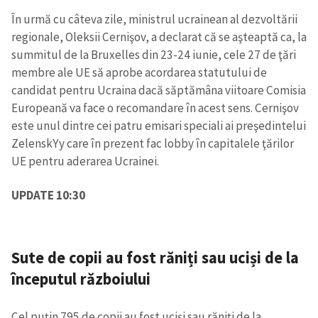
În urmă cu câteva zile, ministrul ucrainean al dezvoltării
regionale, Oleksii Cernişov, a declarat că se aşteaptă ca, la
summitul de la Bruxelles din 23-24 iunie, cele 27 de ţări
membre ale UE să aprobe acordarea statutului de
candidat pentru Ucraina dacă săptămâna viitoare Comisia
Europeană va face o recomandare în acest sens. Cernişov
este unul dintre cei patru emisari speciali ai preşedintelui
ZelenskYy care în prezent fac lobby în capitalele ţărilor
UE pentru aderarea Ucrainei.
UPDATE 10:30
Sute de copii au fost răniți sau uciși de la
începutul războiului
Cel puțin 795 de copii au fost uciși sau răniți de la