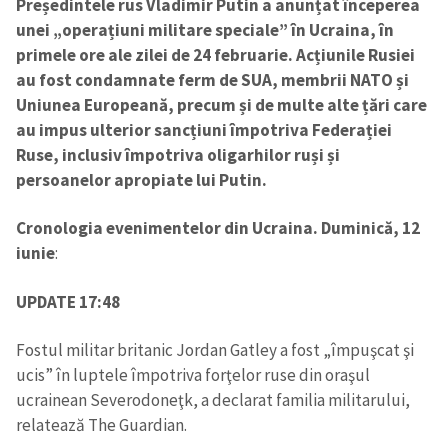
Președintele rus Vladimir Putin a anunțat începerea
unei „operațiuni militare speciale” în Ucraina, în
primele ore ale zilei de 24 februarie. Acțiunile Rusiei
au fost condamnate ferm de SUA, membrii NATO și
Uniunea Europeană, precum și de multe alte țări care
au impus ulterior sancțiuni împotriva Federației
Ruse, inclusiv împotriva oligarhilor ruși și
persoanelor apropiate lui Putin.
Cronologia evenimentelor din Ucraina. Duminică, 12
iunie
:
UPDATE 17:48
Fostul militar britanic Jordan Gatley a fost „împuşcat şi
ucis” în luptele împotriva forţelor ruse din oraşul
ucrainean Severodoneţk, a declarat familia militarului,
relatează The Guardian.