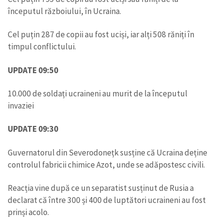
începutul războiului, în Ucraina.
Cel puțin 287 de copii au fost uciși, iar alți 508 răniți în
timpul conflictului.
UPDATE 09:50
10.000 de soldați ucraineni au murit de la începutul
invaziei
UPDATE 09:30
Guvernatorul din Severodonețk susține că Ucraina deține
controlul fabricii chimice Azot, unde se adăpostesc civili.
Reacția vine după ce un separatist susținut de Rusia a
declarat că între 300 și 400 de luptători ucraineni au fost
prinși acolo.