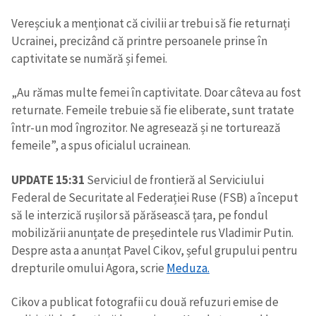
Vereșciuk a menționat că civilii ar trebui să fie returnați
Ucrainei, precizând că printre persoanele prinse în
captivitate se numără și femei.
„Au rămas multe femei în captivitate. Doar câteva au fost
returnate. Femeile trebuie să fie eliberate, sunt tratate
într-un mod îngrozitor. Ne agresează și ne torturează
femeile”, a spus oficialul ucrainean.
UPDATE 15:31
Serviciul de frontieră al Serviciului
Federal de Securitate al Federației Ruse (FSB) a început
să le interzică rușilor să părăsească țara, pe fondul
mobilizării anunțate de președintele rus Vladimir Putin.
Despre asta a anunțat Pavel Cikov, șeful grupului pentru
drepturile omului Agora, scrie
Meduza.
Cikov a publicat fotografii cu două refuzuri emise de