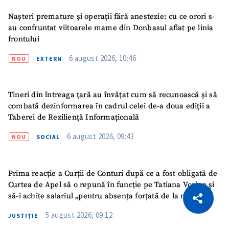
Nașteri premature și operații fără anestezie: cu ce orori s-
au confruntat viitoarele mame din Donbasul aflat pe linia
frontului
6 august 2026, 10:46
NOU
EXTERN
Tineri din întreaga țară au învățat cum să recunoască și să
combată dezinformarea în cadrul celei de-a doua ediții a
Taberei de Reziliență Informațională
6 august 2026, 09:43
NOU
SOCIAL
Prima reacție a Curții de Conturi după ce a fost obligată de
CITEȘTE
Curtea de Apel să o repună în funcție pe Tatiana Vozian și
să-i achite salariul „pentru absența forțată de la muncă”
Citește articolul
Copiază Link
5 august 2026, 09:12
JUSTIȚIE