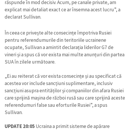
răspunde în mod decisiv. Acum, pe canale private, am
explicat mai detaliat exact ce ar însemna acest lucru”, a
declarat Sullivan.
În ceea ce privește alte consecințe împotriva Rusiei
pentru referendumurile din teritoriile ucrainene
ocupate, Sullivan a amintit declarația liderilor G7 de
vineri și a spus că vor exista mai multe anunțuri din partea
SUA în zilele următoare.
„Ei au reiterat că vor exista consecințe și au specificat că
acestea vor include sancțiuni suplimentare, inclusiv
sancțiuni asupra entităților și companiilor din afara Rusiei
care sprijină mașina de război rusă sau care sprijină aceste
referendumuri false sau eforturile Rusiei”, a spus
Sullivan.
UPDATE 20:05
Ucraina a primit sisteme de apărare