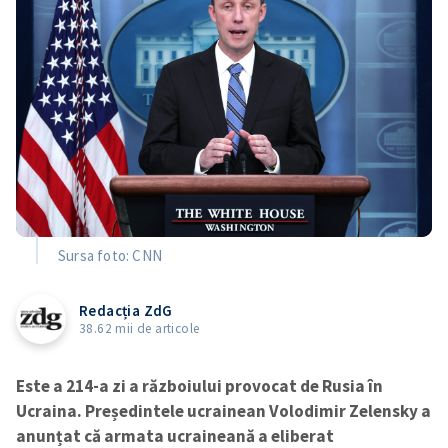
Sursa foto: CNN
Redacția ZdG
38.62 mii de articole
Este a 214-a zi a războiului provocat de Rusia în
Ucraina. Președintele ucrainean Volodimir Zelensky a
anunțat că armata ucraineană a eliberat