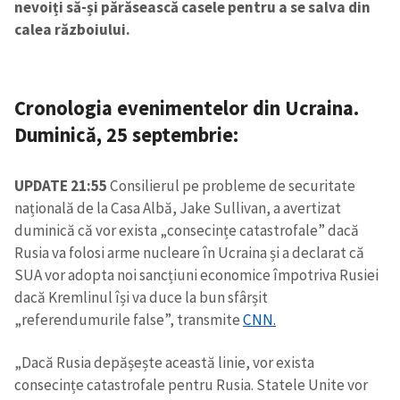
nevoiți să-și părăsească casele pentru a se salva din
calea războiului.
Cronologia evenimentelor din Ucraina.
Duminică, 25 septembrie
:
UPDATE 21:55
Consilierul pe probleme de securitate
națională de la Casa Albă, Jake Sullivan, a avertizat
duminică că vor exista „consecințe catastrofale” dacă
Rusia va folosi arme nucleare în Ucraina și a declarat că
SUA vor adopta noi sancțiuni economice împotriva Rusiei
dacă Kremlinul își va duce la bun sfârșit
„referendumurile false”, transmite
CNN.
„Dacă Rusia depășește această linie, vor exista
consecințe catastrofale pentru Rusia. Statele Unite vor