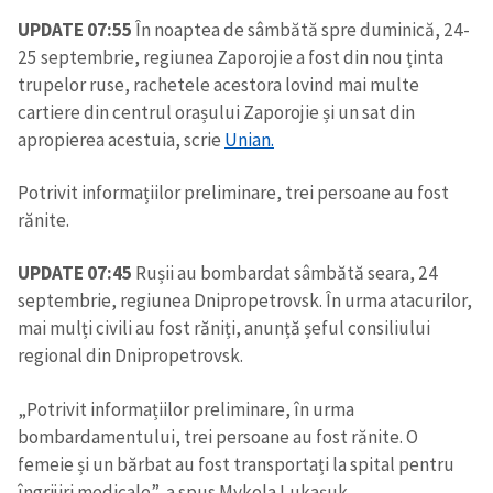
UPDATE 07:55
În noaptea de sâmbătă spre duminică, 24-
25 septembrie, regiunea Zaporojie a fost din nou ținta
trupelor ruse, rachetele acestora lovind mai multe
cartiere din centrul orașului Zaporojie și un sat din
apropierea acestuia, scrie
Unian.
Potrivit informațiilor preliminare, trei persoane au fost
rănite.
UPDATE 07:45
Rușii au bombardat sâmbătă seara, 24
septembrie, regiunea Dnipropetrovsk. În urma atacurilor,
mai mulți civili au fost răniți, anunță șeful consiliului
regional din Dnipropetrovsk.
„Potrivit informațiilor preliminare, în urma
bombardamentului, trei persoane au fost rănite. O
femeie și un bărbat au fost transportați la spital pentru
îngrijiri medicale”, a spus Mykola Lukașuk.