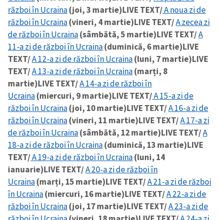
război în Ucraina
(joi, 3 martie)
LIVE TEXT/
A noua zi de
război în Ucraina
(vineri, 4 martie)
LIVE TEXT/
A zecea zi
CONTACT SURSĂ
de război în Ucraina
(sâmbătă, 5 martie)
LIVE TEXT/
A
Sursă anonimă
11-a zi de război în Ucraina
(duminică, 6 martie)
LIVE
TEXT/
A 12-a zi de război în Ucraina
(luni, 7 martie)
LIVE
Nume
+ Numele meu
TEXT/
A 13-a zi de război în Ucraina
(marți, 8
martie)
LIVE TEXT/
A 14-a zi de război în
Email
+ Emailul meu
Ucraina
(miercuri, 9 martie)
LIVE TEXT/
A 15-a zi de
război în Ucraina
(joi, 10 martie)
LIVE TEXT/
A 16-a zi de
Telefon
+ Telefon personal
război în Ucraina
(vineri, 11 martie)
LIVE TEXT/
A 17-a zi
de război în Ucraina
(sâmbătă, 12 martie)
LIVE TEXT/
A
Am citit și sunt de
18-a zi de război în Ucraina
(duminică, 13 martie)
LIVE
acord cu
politica de
TEXT/
A 19-a zi de război în Ucraina
(luni, 14
confidențialitate
.
ianuarie)
LIVE TEXT/
A 20-a zi de război în
Ucraina
(marți, 15 martie)
LIVE TEXT/
A 21-a zi de război
TRIMITE ȘTIREA
în Ucraina
(miercuri, 16 martie)
LIVE TEXT/
A 22-a zi de
război în Ucraina
(joi, 17 martie)
LIVE TEXT/
A 23-a zi de
război în Ucraina
(vineri, 18 martie)
LIVE TEXT/
A 24-a zi