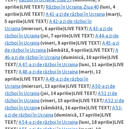
aprilie)
LIVE TEXT/
Război în Ucraina. Ziua 40
(luni, 4
aprilie)
LIVE TEXT/
A 41-a zi de război în Ucraina
(marți,
5 aprilie)
LIVE TEXT/
A 42-a zi de război în
Ucraina
(miercuri, 6 aprilie)
LIVE TEXT/
A 43-a zi de
război în Ucraina
(joi, 7 aprilie)
LIVE TEXT/
A 44-a zi de
război în Ucraina
(vineri, 8 aprilie)
LIVE TEXT/
A 45-a zi
de război în Ucraina
(sâmbătă, 9 aprilie)
LIVE TEXT/
A
46-a zi de război în Ucraina
(duminică, 10 aprilie)
LIVE
TEXT/
A 47-a zi de război în Ucraina
(luni, 11 aprilie)
LIVE
TEXT/
A 48-a zi de război în Ucraina
(marți, 12
aprilie)
LIVE TEXT/
A 49-a zi de război în
Ucraina
(miercuri, 13 aprilie)
LIVE TEXT/
A 50-a zi de
război în Ucraina
(joi, 14 aprilie)
LIVE TEXT/
A 51 zi de
război în Ucraina
(vineri, 15 aprilie)
LIVE TEXT/
A 52 zi de
război în Ucrain
a (sâmbătă, 16 aprilie)
LIVE TEXT/
A 53-
a zi de război în Ucraina
(duminică, 17 aprilie)
LIVE
TEXT/
A 54-a zi de război în Ucraina
(luni, 18 aprilie)
LIVE