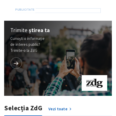
Trimite
știrea ta
Cunoști o informație
de interes public?
Trimite-o la ZdG
Selecția ZdG
Vezi toate