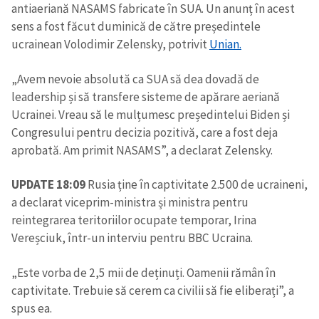
antiaeriană NASAMS fabricate în SUA. Un anunț în acest
sens a fost făcut duminică de către președintele
ucrainean Volodimir Zelensky, potrivit
Unian.
„Avem nevoie absolută ca SUA să dea dovadă de
leadership și să transfere sisteme de apărare aeriană
Ucrainei. Vreau să le mulțumesc președintelui Biden și
Congresului pentru decizia pozitivă, care a fost deja
aprobată. Am primit NASAMS”, a declarat Zelensky.
UPDATE 18:09
Rusia ține în captivitate 2.500 de ucraineni,
a declarat viceprim-ministra și ministra pentru
reintegrarea teritoriilor ocupate temporar, Irina
Vereșciuk, într-un interviu pentru BBC Ucraina.
„Este vorba de 2,5 mii de deținuți. Oamenii rămân în
captivitate. Trebuie să cerem ca civilii să fie eliberați”, a
spus ea.