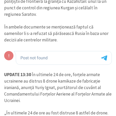
polițiștii de frontieră la granița cu Kazahstan: unul la un
punct de control din regiunea Kurgan și celălalt în
regiunea Saratov.
În ambele documente se menționează faptul că
oamenilor li s-a refuzat să părăsească Rusia în baza unor
decizii ale centrelor militare.
UPDATE 13:30
În ultimele 24 de ore, forțele armate
ucrainene au distrus 8 drone kamikaze de fabricație
iraniană, anunță Yuriy Ignat, purtătorul de cuvânt al
Comandamentului Forțelor Aeriene al Forțelor Armate ale
Ucrainei.
„În ultimele 24 de ore au fost distruse 8 astfel de drone.