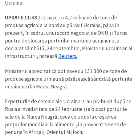
Ucrainei.
UPDATE 11:38
211 nave cu 4,7 milioane de tone de
produse agricole la bord au părăsit Ucraina, până în
prezent, în cadrul unui acord negociat de ONU și Turcia
pentru deblocarea porturilor maritime ucrainene, a
declarat sâmbătă, 24 septembrie, Ministerul ucrainean al
Infrastructurii, notează
Reuters.
Ministerul a precizat că opt nave cu 131.300 de tone de
produse agricole urmau să părăsească sâmbătă porturile
ucrainene din Marea Neagră.
Exporturile de cereale ale Ucrainei s-au prăbușit după ce
Rusia a invadat țara pe 24 februarie și a blocat porturile
Trimite o informație
Despre ZdG
sale de la Marea Neagră, ceea ce a dus la creșterea
in English
на русском
prețurilor mondiale la alimente și a provocat temeri de
penurie în Africa și Orientul Mijlociu.