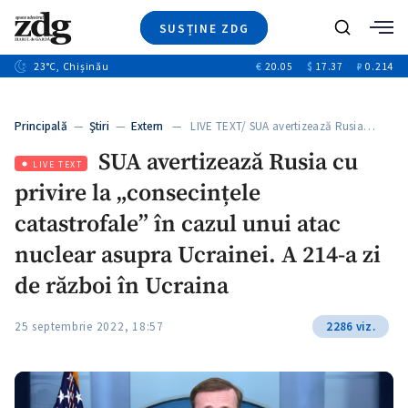
SUSȚINE ZDG
+4
Caută
+1
23
°C
, Chișinău
€
20.05
$
17.37
₽
0.214
Ştiri
+13
+10
Investigatii
Banii tăi
+3
Principală
—
Ştiri
—
Extern
— LIVE TEXT/ SUA avertizează Rusia…
Video
SUA avertizează Rusia cu
Special
LIVE TEXT
privire la „consecințele
Blog
+1
ZdGust
catastrofale” în cazul unui atac
nuclear asupra Ucrainei. A 214-a zi
de război în Ucraina
25 septembrie 2022, 18:57
2286 viz.