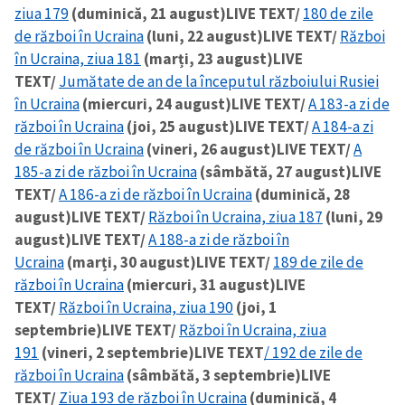
ziua 179
(duminică, 21 august)
LIVE TEXT/
180 de zile
de război în Ucraina
(luni, 22 august)
LIVE TEXT/
Război
în Ucraina, ziua 181
(marți, 23 august)
LIVE
TEXT/
Jumătate de an de la începutul războiului Rusiei
în Ucraina
(miercuri, 24 august)
LIVE TEXT/
A 183-a zi de
război în Ucraina
(joi, 25 august)
LIVE TEXT/
A 184-a zi
de război în Ucraina
(vineri, 26 august)
LIVE TEXT/
A
185-a zi de război în Ucraina
(sâmbătă, 27 august)
LIVE
TEXT/
A 186-a zi de război în Ucraina
(duminică, 28
august)
LIVE TEXT/
Război în Ucraina, ziua 187
(luni, 29
august)
LIVE TEXT/
A 188-a zi de război în
Ucraina
(marți, 30 august)
LIVE TEXT/
189 de zile de
război în Ucraina
(miercuri, 31 august)
LIVE
TEXT/
Război în Ucraina, ziua 190
(joi, 1
septembrie)
LIVE TEXT/
Război în Ucraina, ziua
191
(vineri, 2 septembrie)
LIVE TEXT
/ 192 de zile de
război în Ucraina
(sâmbătă, 3 septembrie)
LIVE
TEXT/
Ziua 193 de război în Ucraina
(duminică, 4