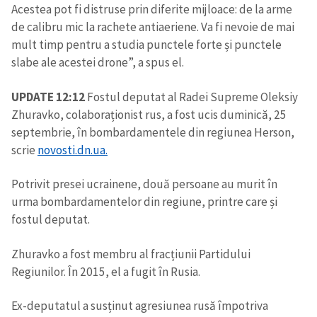
Acestea pot fi distruse prin diferite mijloace: de la arme
de calibru mic la rachete antiaeriene. Va fi nevoie de mai
mult timp pentru a studia punctele forte și punctele
slabe ale acestei drone”, a spus el.
UPDATE 12:12
Fostul deputat al Radei Supreme Oleksiy
Zhuravko, colaboraționist rus, a fost ucis duminică, 25
septembrie, în bombardamentele din regiunea Herson,
scrie
novosti.dn.ua.
Potrivit presei ucrainene, două persoane au murit în
urma bombardamentelor din regiune, printre care și
fostul deputat.
Zhuravko a fost membru al fracțiunii Partidului
Regiunilor. În 2015, el a fugit în Rusia.
Ex-deputatul a susținut agresiunea rusă împotriva