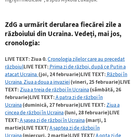
ZdG a urmărit derularea fiecărei zile a
războiului din Ucraina. Vedeți, mai jos,
cronologia
:
ȘTIREA MEA
LIVE TEXT: Ziua 0.
Cronologia zilelor care au precedat
Titlu știre
+ Adaugă titlu
războiul
LIVE TEXT:
Prima zi de război, după ce Putin a
atacat Ucraina.
(joi, 24 februarie)
LIVE TEXT:
Război în
Ucraina. Ziua a doua a invaziei
(vineri, 25 februarie)
LIVE
Fotografie
+ Încarcă imagine
TEXT:
Ziua a treia de război în Ucraina
(sâmbătă, 26
februarie)
LIVE TEXT:
A patra zi de război în
Link media
+ Link media
Ucraina
(duminică, 27 februarie)
LIVE TEXT:
Ziua a
cincea de război în Ucraina
(luni, 28 februarie)
LIVE
TEXT:
A șasea zi de război în Ucraina
(marți, 1
martie)
LIVE TEXT/
A șaptea zi de război în
Mesajul știrei
+ Mesajul știrei
Ucraina
(miercuri, 2 martie)
LIVE TEXT/
A opta zi de