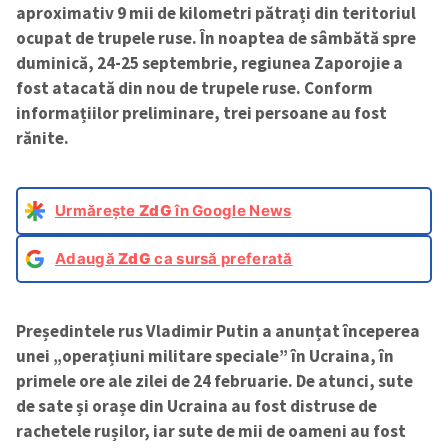
aproximativ 9 mii de kilometri pătrați din teritoriul
ocupat de trupele ruse. În noaptea de sâmbătă spre
duminică, 24-25 septembrie, regiunea Zaporojie a
fost atacată din nou de trupele ruse. Conform
informațiilor preliminare, trei persoane au fost
rănite.
Urmărește
ZdG
în Google News
Adaugă
ZdG
ca sursă preferată
Președintele rus Vladimir Putin a anunțat începerea
unei „operațiuni militare speciale” în Ucraina, în
primele ore ale zilei de 24 februarie. De atunci, sute
de sate și orașe din Ucraina au fost distruse de
rachetele rușilor, iar sute de mii de oameni au fost