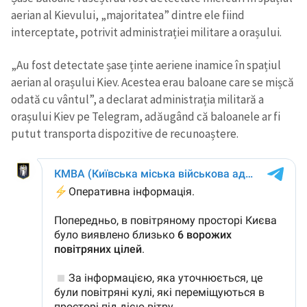
aerian al Kievului, „majoritatea” dintre ele fiind
interceptate, potrivit administrației militare a orașului.
„Au fost detectate șase ținte aeriene inamice în spațiul
aerian al orașului Kiev. Acestea erau baloane care se mișcă
odată cu vântul”, a declarat administrația militară a
orașului Kiev pe Telegram, adăugând că baloanele ar fi
putut transporta dispozitive de recunoaștere.
Trimite o informație
Despre ZdG
in English
на русском