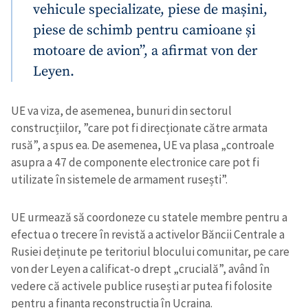
vehicule specializate, piese de mașini,
piese de schimb pentru camioane și
motoare de avion”, a afirmat von der
Leyen.
UE va viza, de asemenea, bunuri din sectorul
construcțiilor, ”care pot fi direcționate către armata
rusă”, a spus ea. De asemenea, UE va plasa „controale
asupra a 47 de componente electronice care pot fi
utilizate în sistemele de armament rusești”.
UE urmează să coordoneze cu statele membre pentru a
efectua o trecere în revistă a activelor Băncii Centrale a
Rusiei deținute pe teritoriul blocului comunitar, pe care
von der Leyen a calificat-o drept „crucială”, având în
vedere că activele publice rusești ar putea fi folosite
pentru a finanța reconstrucția în Ucraina.