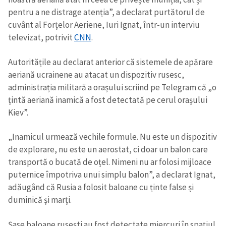
pentru a ne distrage atenția”, a declarat purtătorul de
cuvânt al Forțelor Aeriene, Iuri Ignat, într-un interviu
televizat, potrivit
CNN
.
Autoritățile au declarat anterior că sistemele de apărare
aeriană ucrainene au atacat un dispozitiv rusesc,
administrația militară a orașului scriind pe Telegram că „o
țintă aeriană inamică a fost detectată pe cerul orașului
Kiev”.
„Inamicul urmează vechile formule. Nu este un dispozitiv
de explorare, nu este un aerostat, ci doar un balon care
transportă o bucată de oțel. Nimeni nu ar folosi mijloace
puternice împotriva unui simplu balon”, a declarat Ignat,
adăugând că Rusia a folosit baloane cu ținte false și
duminică și marți.
Șase baloane rusești au fost detectate miercuri în spațiul