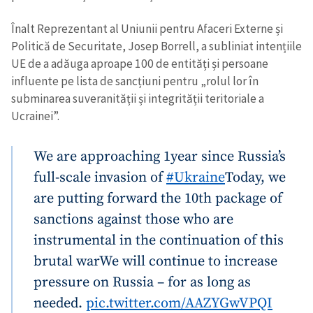
Înalt Reprezentant al Uniunii pentru Afaceri Externe și
Politică de Securitate, Josep Borrell, a subliniat intențiile
UE de a adăuga aproape 100 de entități și persoane
influente pe lista de sancțiuni pentru „rolul lor în
subminarea suveranității și integrității teritoriale a
Ucrainei”.
We are approaching 1year since Russia’s
full-scale invasion of
#Ukraine
Today, we
are putting forward the 10th package of
sanctions against those who are
instrumental in the continuation of this
brutal war
We will continue to increase
pressure on Russia – for as long as
needed.
pic.twitter.com/AAZYGwVPQI