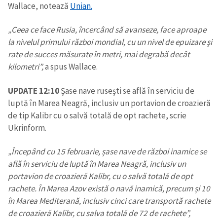
Wallace, notează
Unian.
„Ceea ce face Rusia, încercând să avanseze, face aproape
la nivelul primului război mondial, cu un nivel de epuizare și
rate de succes măsurate în metri, mai degrabă decât
kilometri”,
a spus Wallace.
ȘTIREA MEA
UPDATE 12:10
Șase nave rusești se află în serviciu de
luptă în Marea Neagră, inclusiv un portavion de croazieră
Titlu știre
+ Adaugă titlu
de tip Kalibr cu o salvă totală de opt rachete, scrie
Ukrinform.
Fotografie
+ Încarcă imagine
„Începând cu 15 februarie, șase nave de război inamice se
Link media
+ Link media
află în serviciu de luptă în Marea Neagră, inclusiv un
portavion de croazieră Kalibr, cu o salvă totală de opt
rachete. În Marea Azov există o navă inamică, precum și 10
în Marea Mediterană, inclusiv cinci care transportă rachete
Mesajul știrei
+ Mesajul știrei
de croazieră Kalibr, cu salva totală de 72 de rachete”,