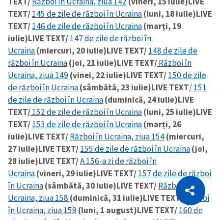
TEXT/
Război în Ucraina, ziua 142
(vineri, 15 iulie)
LIVE
TEXT/
145 de zile de război în Ucraina
(luni, 18 iulie)
LIVE
TEXT/
146 de zile de război în Ucraina
(marți, 19
iulie)
LIVE TEXT/
147 de zile de război în
Ucraina
(miercuri, 20 iulie)
LIVE TEXT/
148 de zile de
război în Ucraina
(joi, 21 iulie)
LIVE TEXT/
Război în
Ucraina, ziua 149
(vinei, 22 iulie)
LIVE TEXT/
150 de zile
de război în Ucraina
(sâmbătă, 23 iulie)
LIVE TEXT
/ 151
de zile de război în Ucraina
(duminică, 24 iulie)
LIVE
TEXT/
152 de zile de război în Ucraina
(luni, 25 iulie)
LIVE
TEXT/
153 de zile de război în Ucraina
(marți, 26
iulie)
LIVE TEXT/
Război în Ucraina, ziua 154
(miercuri,
27 iulie)
LIVE TEXT/
155 de zile de război în Ucraina
(joi,
28 iulie)
LIVE TEXT/
A 156-a zi de război în
Ucraina
(vineri, 29 iulie)
LIVE TEXT/
157 de zile de război
CITEȘTE
în Ucraina
(sâmbătă, 30 iulie)
LIVE TEXT/
Război în
Citește articolul
Copiază Link
Ucraina, ziua 158
(duminică, 31 iulie)
LIVE TEXT/
Război
în Ucraina, ziua 159
(luni, 1 august)
LIVE TEXT/
160 de