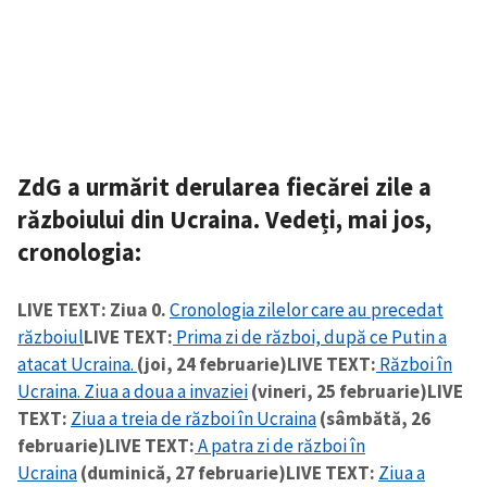
ZdG a urmărit derularea fiecărei zile a
războiului din Ucraina. Vedeți, mai jos,
cronologia
:
LIVE TEXT: Ziua 0.
Cronologia zilelor care au precedat
războiul
LIVE TEXT:
Prima zi de război, după ce Putin a
atacat Ucraina.
(joi, 24 februarie)
LIVE TEXT:
Război în
Ucraina. Ziua a doua a invaziei
(vineri, 25 februarie)
LIVE
TEXT:
Ziua a treia de război în Ucraina
(sâmbătă, 26
februarie)
LIVE TEXT:
A patra zi de război în
Ucraina
(duminică, 27 februarie)
LIVE TEXT:
Ziua a