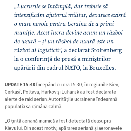
„Lucrurile se întâmplă, dar trebuie să
intensificăm ajutorul militar, deoarece există
o mare nevoie pentru Ucraina de a primi
muniție. Acest lucru devine acum un război
de uzură – și un război de uzură este un
război al logisticii”,
a declarat Stoltenberg
la o conferință de presă a miniștrilor
apărării din cadrul NATO, la Bruxelles.
UPDATE 15:48
Începând cu ora 15:30, în regiunile Kiev,
Cerkasî, Poltava, Harkov și Luhansk au fost declarate
alerte de raid aerian. Autoritățile ucrainene îndeamnă
populația să rămână calmă.
„O țintă aeriană inamică a fost detectată deasupra
Kievului. Din acest motiv, apărarea aeriană și aeronavele