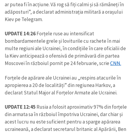
ar putea fi în acțiune. Vă rog să fiți calmi și să rămâneți în
adăposturi”, a declarat administrația militară a orașului
Kiev pe Telegram.
UPDATE 14:26
Forțele ruse au intensificat
bombardamentele grele și loviturile cu rachete în mai
multe regiuni ale Ucrainei, în condițiile în care oficialii de
la Kiev anticipează o ofensivă de primăvară din partea
Moscovei în războiul pornit pe 24 februarie, scrie
CNN.
Forțele de apărare ale Ucrainei au „respins atacurile în
apropierea a 20 de localități” din regiunea Harkov, a
declarat Statul Major al Forțelor Armate ale Ucrainei.
UPDATE 12:45
Rusia a folosit aproximativ 97% din forțele
din armata sa în războiul împotriva Ucrainei, dar chiar și
acest lucru nu este suficient pentru a sparge apărarea
ucraineană, a declarat secretarul britanic al Apărării, Ben