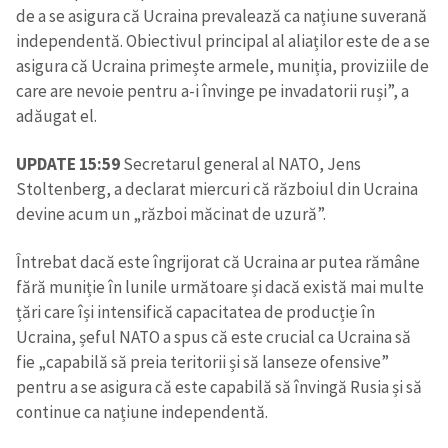
de a se asigura că Ucraina prevalează ca națiune suverană
independentă. Obiectivul principal al aliaților este de a se
asigura că Ucraina primește armele, muniția, proviziile de
care are nevoie pentru a-i învinge pe invadatorii ruși”, a
adăugat el.
UPDATE 15:59
Secretarul general al NATO, Jens
Stoltenberg, a declarat miercuri că războiul din Ucraina
devine acum un „război măcinat de uzură”.
Întrebat dacă este îngrijorat că Ucraina ar putea rămâne
fără muniție în lunile următoare și dacă există mai multe
țări care își intensifică capacitatea de producție în
Ucraina, șeful NATO a spus că este crucial ca Ucraina să
fie „capabilă să preia teritorii și să lanseze ofensive”
pentru a se asigura că este capabilă să învingă Rusia și să
continue ca națiune independentă.