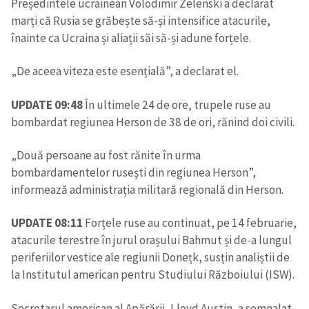
Președintele ucrainean Volodimir Zelenski a declarat
marți că Rusia se grăbește să-și intensifice atacurile,
înainte ca Ucraina și aliații săi să-și adune forțele.
„De aceea viteza este esențială”, a declarat el.
UPDATE 09:48
În ultimele 24 de ore, trupele ruse au
bombardat regiunea Herson de 38 de ori, rănind doi civili.
„Două persoane au fost rănite în urma
bombardamentelor rusești din regiunea Herson”,
informează administrația militară regională din Herson.
UPDATE 08:11
Forțele ruse au continuat, pe 14 februarie,
atacurile terestre în jurul orașului Bahmut și de-a lungul
periferiilor vestice ale regiunii Donețk, susțin analiștii de
la Institutul american pentru Studiului Războiului (ISW).
Secretarul american al Apărării, Lloyd Austin, a semnalat