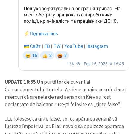
UPDATE 18:55
Un purtător de cuvânt al
Comandamentului Forțelor Aeriene ucrainene a declarat
miercuri că sirenele de raid aerian din Kiev au fost
declanșate de baloane rusești folosite ca „ținte false”.
„Le folosesc ca ținte false, vor ca apărarea aeriană să
lucreze împotriva lor. Ei au nevoie să epuizeze apărarea
noastră aeriană atât în ceea ce privește muniția, cât și