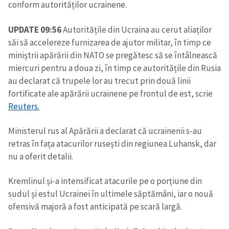
conform autorităților ucrainene.
CONTACT SURSĂ
UPDATE 09:56
Autoritățile din Ucraina au cerut aliaților
Sursă anonimă
săi să accelereze furnizarea de ajutor militar, în timp ce
miniștrii apărării din NATO se pregătesc să se întâlnească
Nume
+ Numele meu
miercuri pentru a doua zi, în timp ce autoritățile din Rusia
au declarat că trupele lor au trecut prin două linii
Email
fortificate ale apărării ucrainene pe frontul de est, scrie
+ Emailul meu
Reuters.
Telefon
+ Telefon personal
Ministerul rus al Apărării a declarat că ucrainenii s-au
retras în fața atacurilor rusești din regiunea Luhansk, dar
Am citit și sunt de
nu a oferit detalii.
acord cu
politica de
confidențialitate
.
Kremlinul și-a intensificat atacurile pe o porțiune din
TRIMITE ȘTIREA
sudul și estul Ucrainei în ultimele săptămâni, iar o nouă
ofensivă majoră a fost anticipată pe scară largă.