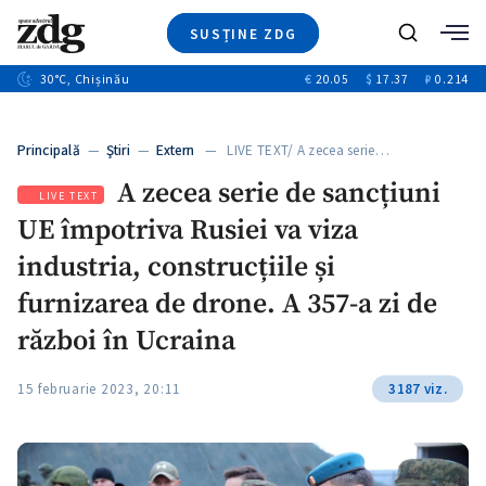
SUSȚINE ZDG
+3
Caută
+1
30
°C
, Chișinău
€
20.05
$
17.37
₽
0.214
Ştiri
+9
+4
Investigatii
Banii tăi
+1
+5
Principală
—
Ştiri
—
Extern
— LIVE TEXT/ A zecea serie…
Video
+1
A zecea serie de sancțiuni
Special
LIVE TEXT
UE împotriva Rusiei va viza
Blog
+1
ZdGust
industria, construcțiile și
furnizarea de drone. A 357-a zi de
război în Ucraina
+1
15 februarie 2023, 20:11
3187 viz.