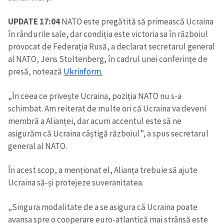
UPDATE 17:04
NATO este pregătită să primească Ucraina
în rândurile sale, dar condiția este victoria sa în războiul
provocat de Federația Rusă, a declarat secretarul general
al NATO, Jens Stoltenberg, în cadrul unei conferințe de
presă, notează
Ukrinform.
„În ceea ce privește Ucraina, poziția NATO nu s-a
schimbat. Am reiterat de multe ori că Ucraina va deveni
membră a Alianței, dar acum accentul este să ne
asigurăm că Ucraina câștigă războiul”, a spus secretarul
general al NATO.
În acest scop, a menționat el, Alianța trebuie să ajute
Ucraina să-și protejeze suveranitatea.
„Singura modalitate de a se asigura că Ucraina poate
avansa spre o cooperare euro-atlantică mai strânsă este