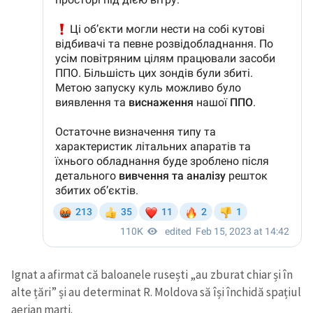
Ignat a afirmat că baloanele rusești „au zburat chiar și în
alte țări” și au determinat R. Moldova să își închidă spațiul
aerian marți.