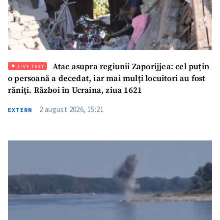
Titlu știre
+ Adaugă titlu
Fotografie
+ Încarcă imagine
Atac asupra regiunii Zaporijjea: cel puțin
LIVE TEXT
Link media
+ Link media
o persoană a decedat, iar mai mulți locuitori au fost
răniți. Război în Ucraina, ziua 1621
2 august 2026, 15:21
EXTERN
Mesajul știrei
+ Mesajul știrei
CONTACT SURSĂ
Sursă anonimă
Nume
+ Numele meu