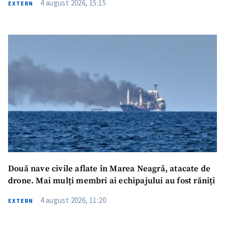
4 august 2026, 15:15
EXTERN
Trimite o informație
Despre ZdG
in English
на русском
Două nave civile aflate în Marea Neagră, atacate de
drone. Mai mulți membri ai echipajului au fost răniți
4 august 2026, 11:20
EXTERN