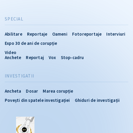
SPECIAL
Abilitare
Reportaje
Oameni
Fotoreportaje
Interviuri
Expo 30 de ani de corupție
Video
Anchete
Reportaj
Vox
Stop-cadru
INVESTIGATII
Ancheta
Dosar
Marea corupție
Povești din spatele investigației
Ghiduri de investigații