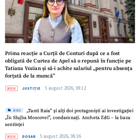
SUSȚINE
Prima reacție a Curții de Conturi după ce a fost
obligată de Curtea de Apel să o repună în funcție pe
Tatiana Vozian și să-i achite salariul „pentru absența
forțată de la muncă”
5 august 2026, 09:12
NOU
JUSTIȚIE
„Tanti Raia” și alți doi protagoniști ai investigației
DOC
„În Slujba Moscovei”, condamnați. Ancheta ZdG – la baza
sentinței
5 august 2026, 06:36
NOU
DOSAR