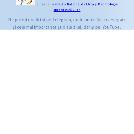
CITEȘTE
Laureat al
Premiului Naţional de Etică și Deontologie
Jurnalistică 2017
Categoria
Citește articolul
Anul publicării
Ne puteți urmări și pe Telegram, unde publicăm investigații
Luna publicării
și cele mai importante știri ale zilei, dar și pe: YouTube,
Facebook, Instagram și TikTok.
ZdG este membru al rețelei globale a jurnaliștilor de investigație (GIJN).
2004—2026 © Ziarul de Gardă.
Toate drepturile rezervate.
Dezvoltat de
SENSMEDIA