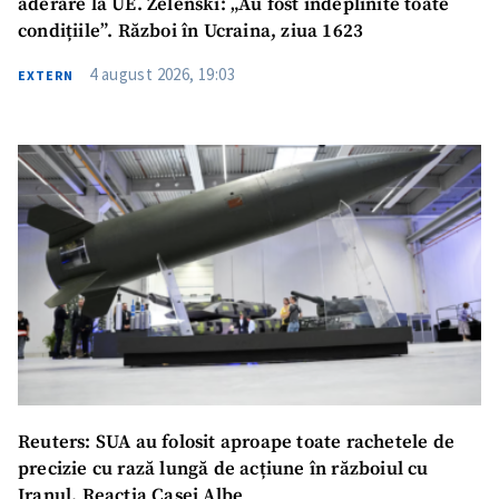
aderare la UE. Zelenski: „Au fost îndeplinite toate
condițiile”. Război în Ucraina, ziua 1623
4 august 2026, 19:03
EXTERN
Reuters: SUA au folosit aproape toate rachetele de
precizie cu rază lungă de acțiune în războiul cu
Iranul. Reacția Casei Albe