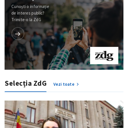
Cunoști o informație
de interes public?
Trimite-o la ZdG
Selecția ZdG
Vezi toate