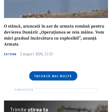
Email
+ Emailul meu
Telefon
+ Telefon personal
O stâncă, aruncată în aer de armata română pentru
Am citit și sunt de
devierea Dunării: „Operațiunea se reia mâine. Vom
acord cu
politica de
mări gradual încărcătura cu explozibil”, anunță
confidențialitate
.
Armata
TRIMITE ȘTIREA
2 august 2026, 12:23
EXTERN
ÎNCARCĂ MAI MULTE
Trimite
știrea ta