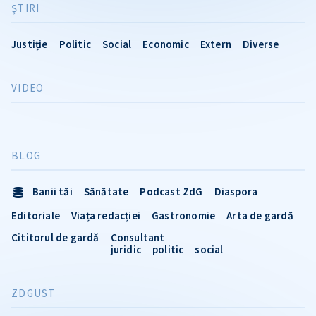
ŞTIRI
Justiție
Politic
Social
Economic
Extern
Diverse
VIDEO
BLOG
Banii tăi
Sănătate
Podcast ZdG
Diaspora
Editoriale
Viața redacției
Gastronomie
Arta de gardă
Cititorul de gardă
Consultant
juridic
politic
social
ZDGUST