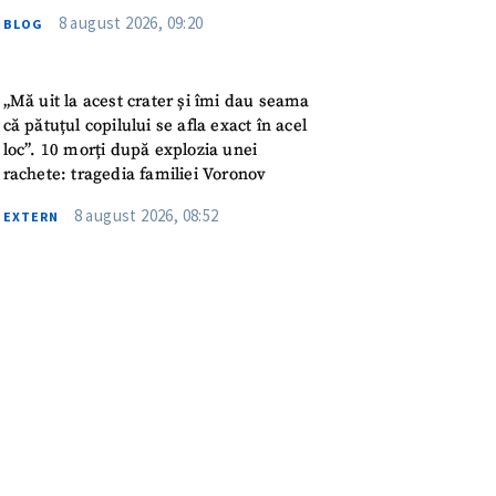
meu
8 august 2026, 09:20
BLOG
rsonal
„Mă uit la acest crater și îmi dau seama
ord cu
politica de
că pătuțul copilului se afla exact în acel
loc”. 10 morți după explozia unei
rachete: tragedia familiei Voronov
IREA
8 august 2026, 08:52
EXTERN