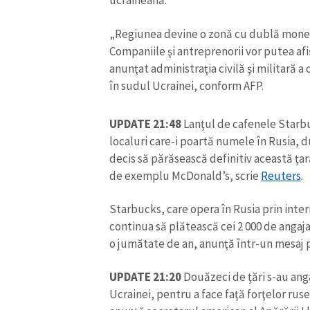
ucraineană.
„Regiunea devine o zonă cu dublă monedă:
Companiile şi antreprenorii vor putea af
anunţat administraţia civilă şi militară a
în sudul Ucrainei, conform AFP.
UPDATE 21:48
Lanţul de cafenele Starbu
localuri care-i poartă numele în Rusia, d
decis să părăsească definitiv această ţ
de exemplu McDonald’s, scrie
Reuters
.
Starbucks, care opera în Rusia prin inte
ȘTIREA MEA
continua să plătească cei 2 000 de anga
o jumătate de an, anunţă într-un mesaj p
Titlu știre
UPDATE 21:20
Douăzeci de ţări s-au an
Fotografie
Ucrainei, pentru a face faţă forţelor ruse,