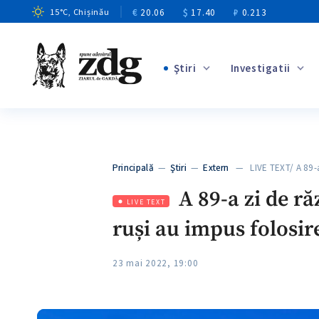
€
20.06
$
17.40
₽
0.213
15
°C
, Chișinău
Ştiri
Investigatii
+1
+6
+2
Principală
—
Ştiri
—
Extern
— LIVE TEXT/ A 89-
+2
A 89-a zi de ră
LIVE TEXT
ruși au impus folosir
23 mai 2022, 19:00