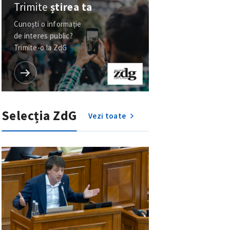
Trimite
știrea ta
Cunoști o informație
de interes public?
Trimite-o la ZdG
Selecția ZdG
Vezi toate