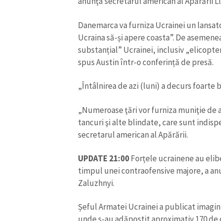
anunţă secretarul american al Apărării L
Link media
Danemarca va furniza Ucrainei un lansat
Ucraina să-și apere coasta”. De asemenea,
substanțial” Ucrainei, inclusiv „elicopte
Mesajul știrei
spus Austin într-o conferință de presă.
„Întâlnirea de azi (luni) a decurs foarte 
„Numeroase ţări vor furniza muniţie de a
tancuri şi alte blindate, care sunt indis
secretarul american al Apărării.
UPDATE 21:00
Forțele ucrainene au elib
timpul unei contraofensive majore, a anu
Zaluzhnyi.
Șeful Armatei Ucrainei a publicat imagin
unde s-au adăpostit aproximativ 170 de 