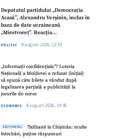
Deputatul partidului „Democrația
Acasă”, Alexandru Verșinin, inclus în
baza de date ucraineană
„Mirotvoreț”. Reacția
parlamentarului
8 august 2026, 12:19
POLITIC
„Informații confidențiale”? Loteria
Națională a Moldovei a refuzat (inițial)
să spună câte bilete a vândut după
legalizarea parțială a publicității la
jocurile de noroc
8 august 2026, 10:45
ECONOMIC
meu
Talibanii la Chișinău: multe
EDITORIAL
întrebări, puține răspunsuri