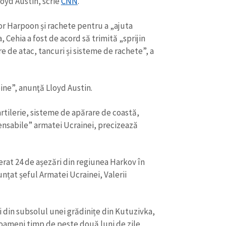
loyd Austin, scrie
CNN
.
Email
+ Emailul 
+ Link media
or Harpoon și rachete pentru a „ajuta
Telefon
+ Telefon pe
 Cehia a fost de acord să trimită „sprijin
re de atac, tancuri și sisteme de rachete”, a
Am citit și sunt de ac
+ Mesajul știrei
confidențialitate
.
TRIMITE ȘT
bine”, anunţă Lloyd Austin.
rtilerie, sisteme de apărare de coastă,
pensabile” armatei Ucrainei, precizează
erat 24 de așezări din regiunea Harkov în
nțat șeful Armatei Ucrainei, Valerii
i din subsolul unei grădinițe din Kutuzivka,
oameni timp de peste două luni de zile,