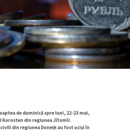
 noaptea de duminică spre luni, 22-23 mai,
ul Korosten din regiunea Jîtomîr.
civili din regiunea Donețk au fost uciși în