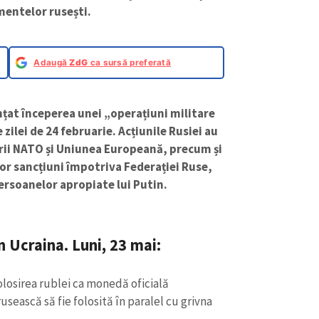
entelor rusești.
Adaugă
ZdG
ca sursă preferată
nțat începerea unei „operațiuni militare
 zilei de 24 februarie. Acțiunile Rusiei au
i NATO și Uniunea Europeană, precum și
ior sancțiuni împotriva Federației Ruse,
persoanelor apropiate lui Putin.
 Ucraina. Luni, 23 mai:
olosirea rublei ca monedă oficială
ească să fie folosită în paralel cu grivna