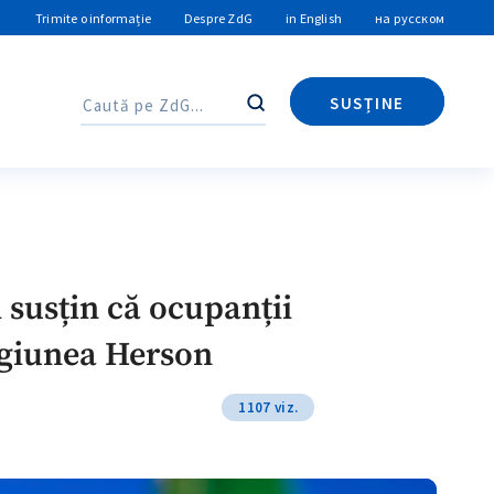
Trimite o informație
Despre ZdG
in English
на русском
SUSȚINE
Caută
Caută
i susțin că ocupanții
regiunea Herson
1107 viz.