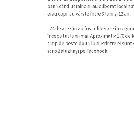
până când ucrainenii au eliberat localitat
erau copii cu vârste între 3 luni și 12 ani.
„24 de așezări au fost eliberate în regiu
începutul lunii mai. Aproximativ 170 de l
timp de peste două luni. Printre ei sunt 40
scris Zaluzhnyi pe Facebook.