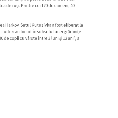
ea de ruși. Printre cei 170 de oameni, 40
nea Harkov. Satul Kutuzívka a fost eliberat la
ocuitori au locuit în subsolul unei grădinițe
 de copii cu vârste între 3 luni și 12 ani”, a