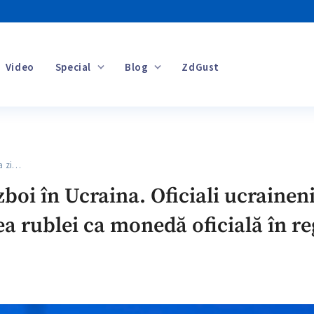
Video
Special
Blog
ZdGust
Banii tăi
a zi…
zboi în Ucraina. Oficiali ucrainen
ea rublei ca monedă oficială în 