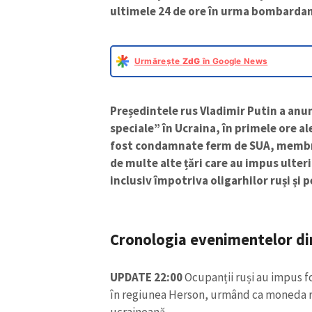
ultimele 24 de ore în urma bombardam
Urmărește
ZdG
în Google News
Președintele rus Vladimir Putin a anu
speciale” în Ucraina, în primele ore ale
fost condamnate ferm de SUA, membri
de multe alte țări care au impus ulter
inclusiv împotriva oligarhilor ruși și 
Cronologia evenimentelor din
UPDATE 22:00
Ocupanții ruși au impus f
în regiunea Herson, urmând ca moneda rus