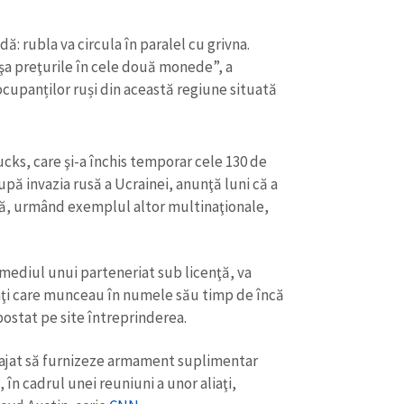
 rubla va circula în paralel cu grivna.
işa preţurile în cele două monede”, a
 ocupanților ruși din această regiune situată
cks, care şi-a închis temporar cele 130 de
upă invazia rusă a Ucrainei, anunţă luni că a
ară, urmând exemplul altor multinaţionale,
rmediul unui parteneriat sub licenţă, va
CONTACT SURSĂ
jaţi care munceau în numele său timp de încă
Sursă anonimă
ostat pe site întreprinderea.
+ Adaugă titlu
Nume
+ Numele 
gajat să furnizeze armament suplimentar
+ Încarcă imagine
 în cadrul unei reuniuni a unor aliaţi,