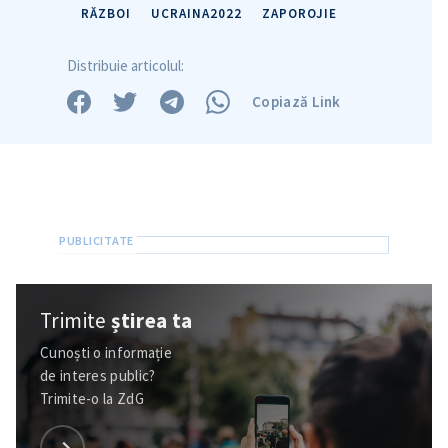
RĂZBOI
UCRAINA2022
ZAPOROJIE
Distribuie articolul:
Copiază Link
Trimite
știrea ta
Cunoști o informație
de interes public?
Trimite-o la ZdG