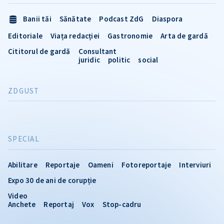
Banii tăi
Sănătate
Podcast ZdG
Diaspora
Editoriale
Viața redacției
Gastronomie
Arta de gardă
Cititorul de gardă
Consultant
juridic
politic
social
ZDGUST
SPECIAL
Abilitare
Reportaje
Oameni
Fotoreportaje
Interviuri
Expo 30 de ani de corupție
Video
Anchete
Reportaj
Vox
Stop-cadru