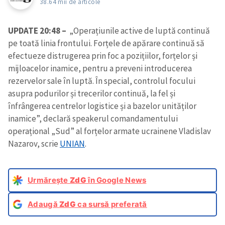
38.64 mii de articole
UPDATE 20:48 –
„Operațiunile active de luptă continuă
pe toată linia frontului. Forțele de apărare continuă să
efectueze distrugerea prin foc a pozițiilor, forțelor și
mijloacelor inamice, pentru a preveni introducerea
rezervelor sale în luptă. În special, controlul focului
asupra podurilor și trecerilor continuă, la fel și
înfrângerea centrelor logistice și a bazelor unităților
inamice”, declară speakerul comandamentului
operațional „Sud” al forțelor armate ucrainene Vladislav
Nazarov, scrie
UNIAN
.
Urmărește
ZdG
în Google News
Adaugă
ZdG
ca sursă preferată