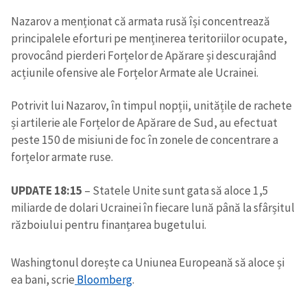
Nazarov a menționat că armata rusă își concentrează
principalele eforturi pe menținerea teritoriilor ocupate,
provocând pierderi Forțelor de Apărare și descurajând
acțiunile ofensive ale Forțelor Armate ale Ucrainei.
Potrivit lui Nazarov, în timpul nopții, unitățile de rachete
și artilerie ale Forțelor de Apărare de Sud, au efectuat
peste 150 de misiuni de foc în zonele de concentrare a
forțelor armate ruse.
UPDATE 18:15
– Statele Unite sunt gata să aloce 1,5
miliarde de dolari Ucrainei în fiecare lună până la sfârșitul
războiului pentru finanțarea bugetului.
Washingtonul dorește ca Uniunea Europeană să aloce și
ea bani, scrie
Bloomberg
.