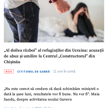
„Al doilea război” al refugiaților din Ucraina: acuzații
de abuz și umilire la Centrul „Constructorul” din
Chișinău
11 ore în urmă
NOU
CITITORUL DE GARDĂ
„Nu este corect să credem că dacă schimbăm miniștrii o
dată la șase luni, rezultatele vor fi bune. Nu vor fi”. Maia
Sandu, despre activitatea noului Guvern