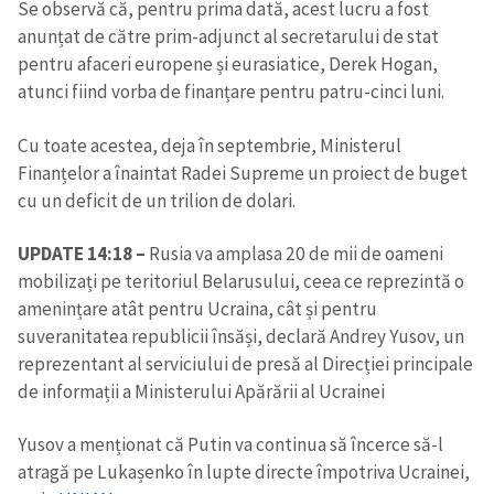
Se observă că, pentru prima dată, acest lucru a fost
anunțat de către prim-adjunct al secretarului de stat
pentru afaceri europene și eurasiatice, Derek Hogan,
atunci fiind vorba de finanțare pentru patru-cinci luni.
Cu toate acestea, deja în septembrie, Ministerul
Finanțelor a înaintat Radei Supreme un proiect de buget
cu un deficit de un trilion de dolari.
UPDATE 14:18 –
Rusia va amplasa 20 de mii de oameni
mobilizați pe teritoriul Belarusului, ceea ce reprezintă o
amenințare atât pentru Ucraina, cât și pentru
suveranitatea republicii însăși, declară Andrey Yusov, un
reprezentant al serviciului de presă al Direcției principale
de informații a Ministerului Apărării al Ucrainei
Yusov a menționat că Putin va continua să încerce să-l
atragă pe Lukașenko în lupte directe împotriva Ucrainei,