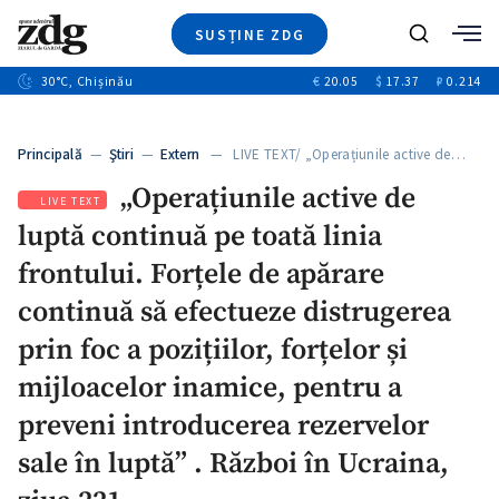
SUSȚINE ZDG
+3
Caută
+1
30
°C
, Chișinău
€
20.05
$
17.37
₽
0.214
Ştiri
+10
+5
Investigatii
Banii tăi
+1
+5
Principală
—
Ştiri
—
Extern
— LIVE TEXT/ „Operațiunile active de…
Video
+1
„Operațiunile active de
Special
LIVE TEXT
luptă continuă pe toată linia
Blog
+1
ZdGust
frontului. Forțele de apărare
continuă să efectueze distrugerea
prin foc a pozițiilor, forțelor și
+1
mijloacelor inamice, pentru a
preveni introducerea rezervelor
sale în luptă” . Război în Ucraina,