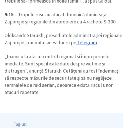
trebuie să-i primească în noile familii”, a spus Gaidai.
9:15
– Trupele ruse au atacat duminică dimineața
Zaporojie și regiunile din apropiere cu 4 rachete S-300.
Oleksandr Starukh, președintele administrației regionale
Trimite o informație
Despre ZdG
Zaporojie, a anunțat acest lucru pe
Telegram
.
in English
на русском
„Inamicul a atacat centrul regional și împrejurimile
imediate. Sunt specificate date despre victime și
distrugeri”, anunță Starukh. Cetăţenii au fost îndemnaţi
să respecte măsurile de securitate şi să nu neglijeze
semnalele de raid aerian, deoarece există riscul unor
atacuri repetate.
Tag-uri: