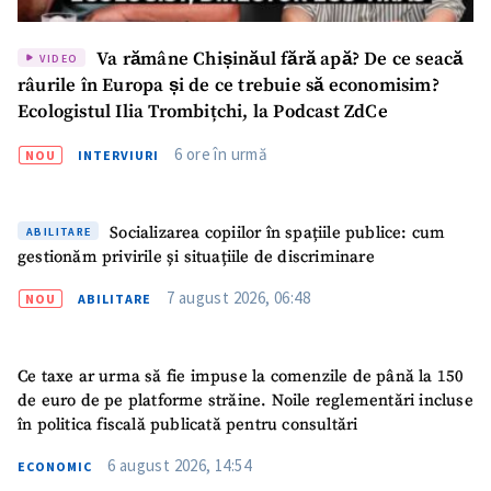
Va rămâne Chișinăul fără apă? De ce seacă
VIDEO
râurile în Europa și de ce trebuie să economisim?
Ecologistul Ilia Trombițchi, la Podcast ZdCe
6 ore în urmă
NOU
INTERVIURI
Socializarea copiilor în spațiile publice: cum
ABILITARE
ȘTIREA MEA
gestionăm privirile și situațiile de discriminare
Titlu știre
+ Adaugă titlu
7 august 2026, 06:48
NOU
ABILITARE
Fotografie
+ Încarcă imagine
Ce taxe ar urma să fie impuse la comenzile de până la 150
de euro de pe platforme străine. Noile reglementări incluse
Link media
+ Link media
în politica fiscală publicată pentru consultări
6 august 2026, 14:54
ECONOMIC