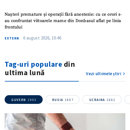
Mesajul știrei
+ Mesajul știrei
Nașteri premature și operații fără anestezie: cu ce orori s-
au confruntat viitoarele mame din Donbasul aflat pe linia
frontului
CONTACT SURSĂ
6 august 2026, 10:46
Sursă anonimă
EXTERN
Nume
+ Numele meu
Tag-uri populare
din
Email
+ Emailul meu
ultima lună
Vezi ultimele știri
Telefon
+ Telefon personal
Am citit și sunt de
GUVERN
1903
RUSIA
1887
UCRAINA
1662
acord cu
politica de
confidențialitate
.
TRIMITE ȘTIREA