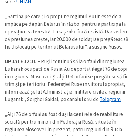
scrie
UNIAN
.
„Sarcina pe care și-o propune regimul Putin este de a
implica pe deplin Belarus în război pentru a participa la
operațiunea terestră. Lukașenko încă rezistă. Dar vedem
că presiunea crește, iar 20.000 de soldați se pregătesc să
fie dislocați pe teritoriul Belarusului”, a susține Yusov.
UPDATE 12:10 –
Rușii continuă să ia orfani din regiunea
Luhansk ocupată de Rusia. Au deportat ilegal 76 de copii
în regiunea Moscovei. Și alți 104 orfani se pregătesc să fie
trimiși pe teritoriul Federației Ruse în viitorul apropiat,
informează șeful Administrației militare civile a regiunii
Lugansk , Serghei Gaidai, pe canalul său de
Telegram
.
„Alți 76 de orfani au fost duși la centrele de reabilitare
socială pentru minori din Federația Rusă, situate în
regiunea Moscovei. În prezent, patru regiuni din Rusia