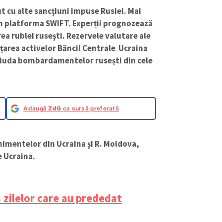
ut cu alte sancțiuni impuse Rusiei. Mai
in platforma SWIFT. Experții prognozează
ea rublei rusești. Rezervele valutare ale
ețarea activelor Băncii Centrale
.
Ucraina
n ciuda bombardamentelor rusești din cele
Adaugă
ZdG
ca sursă preferată
nimentelor din Ucraina și R. Moldova,
e Ucraina.
 zilelor care au prededat