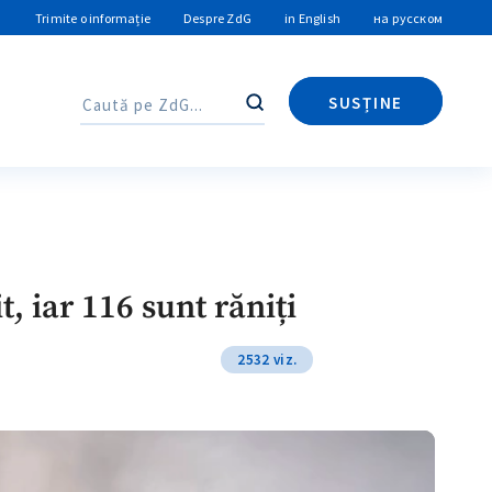
Trimite o informație
Despre ZdG
in English
на русском
SUSȚINE
Caută
Caută
, iar 116 sunt răniți
2532 viz.