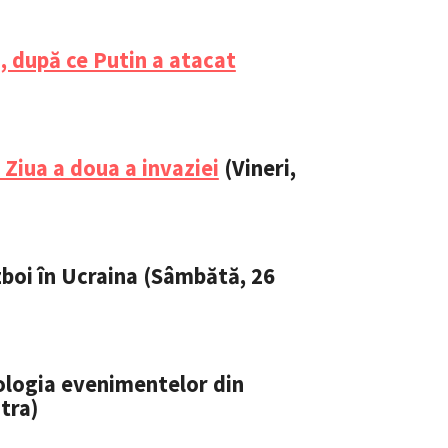
, după ce Putin a atacat
 Ziua a doua a invaziei
(Vineri,
boi în Ucraina (Sâmbătă, 26
CONTACT SURSĂ
Sursă anonimă
+ Adaugă titlu
logia evenimentelor din
Nume
+ Numele 
tra)
+ Încarcă imagine