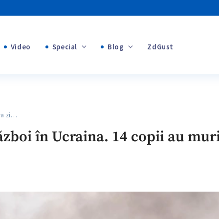
Video
Special
Blog
ZdGust
+1
Banii tăi
+1
ra zi…
+1
ăzboi în Ucraina. 14 copii au murit
+1
+1