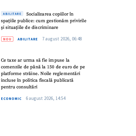
meu
Socializarea copiilor în
ABILITARE
rsonal
spațiile publice: cum gestionăm privirile
și situațiile de discriminare
ord cu
politica de
7 august 2026, 06:48
NOU
ABILITARE
IREA
Ce taxe ar urma să fie impuse la
comenzile de până la 150 de euro de pe
platforme străine. Noile reglementări
incluse în politica fiscală publicată
pentru consultări
6 august 2026, 14:54
ECONOMIC