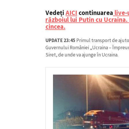
Link media
Vedeți
AICI
continuarea
live-
războiul lui Putin cu Ucraina.
cincea.
Mesajul știrei
UPDATE 23:45
Primul transport de ajut
Guvernului României „Ucraina – Împreun
Siret, de unde va ajunge în Ucraina.