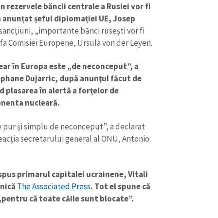
 rezervele băncii centrale a Rusiei vor fi
a anunțat șeful diplomației UE, Josep
ncțiuni, „importante bănci rusești vor fi
efa Comisiei Europene, Ursula von der Leyen.
ear în Europa este „de neconceput”, a
ephane Dujarric, după anunţul făcut de
 plasarea în alertă a forțelor de
onenta nucleară.
e pur şi simplu de neconceput”, a declarat
eacţia secretarului general al ONU, Antonio
 spus primarul capitalei ucrainene, Vitali
inică
The Associated Press
. Tot el spune că
 „pentru că toate căile sunt blocate”.