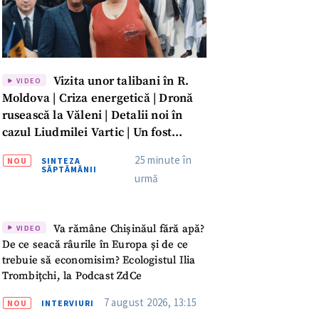
Vizita unor talibani în R.
VIDEO
Moldova | Criza energetică | Dronă
rusească la Văleni | Detalii noi în
cazul Liudmilei Vartic | Un fost
parlamentar rămâne condamnat
25 minute în
NOU
SINTEZA
pentru îmbogățire ilicită | Averea lui
SĂPTĂMÂNII
urmă
Dumitru Vangheli, sub lupa ANI |
SĂPTĂMÂNA DE GARDĂ
Va rămâne Chișinăul fără apă?
VIDEO
De ce seacă râurile în Europa și de ce
trebuie să economisim? Ecologistul Ilia
Trombițchi, la Podcast ZdCe
meu
7 august 2026, 13:15
NOU
INTERVIURI