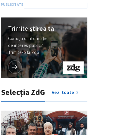
Trimite
știrea ta
Cunoști o informație
de interes public?
Trimite-o la ZdG
Selecția ZdG
Vezi toate