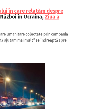
Email
+ Emailul 
+ Link media
ului în care relatăm despre
Telefon
+ Telefon pe
Război în Ucraina,
Ziua a
Am citit și sunt de ac
+ Mesajul știrei
confidențialitate
.
oare umanitare colectate prin campania
ă ajutam mai mult” se îndreaptă spre
TRIMITE ȘT