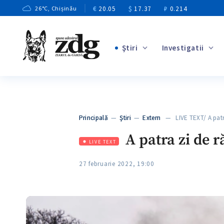
€
20.05
$
17.37
₽
0.214
26
°C
, Chișinău
Ştiri
Investigatii
+3
+1
+8
+2
Principală
—
Ştiri
—
Extern
— LIVE TEXT/ A pat
+5
A patra zi de r
LIVE TEXT
27 februarie 2022, 19:00