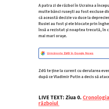
A patra zi de război în Ucraina a încep
multe bănci rusești au fost excluse d
că această decizie va duce la deprecier
Rusiei au fost și ele blocate prin îngh
însă a rezistat și noaptea trecută, î
mai mari orașe.
Urmărește
ZdG
în Google News
ZdG te ține la curent cu derularea eve
după ce Vladimir Putin a decis să atac
LIVE TEXT
: Ziua 0.
Cronologia
războiul