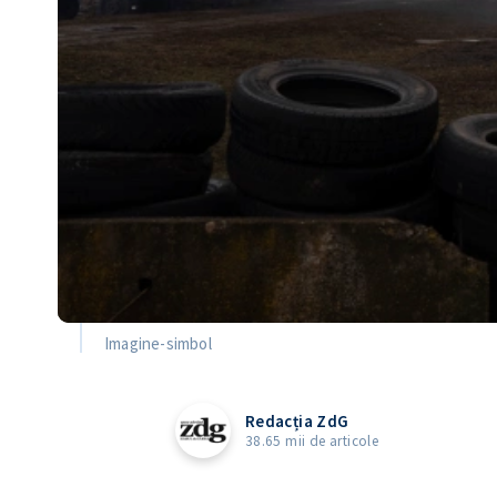
Imagine-simbol
Redacția ZdG
38.65 mii de articole