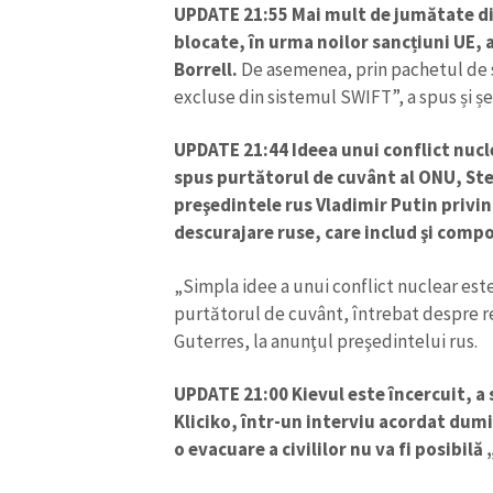
UPDATE 21:55
Mai mult de jumătate din
blocate, în urma noilor sancțiuni UE, 
Borrell.
De asemenea, prin pachetul de sa
excluse din sistemul SWIFT”, a spus și ș
UPDATE 21:44 Ideea unui conflict nucl
spus purtătorul de cuvânt al ONU, St
preşedintele rus Vladimir Putin privind
descurajare ruse, care includ şi comp
„Simpla idee a unui conflict nuclear est
purtătorul de cuvânt, întrebat despre r
Guterres, la anunţul preşedintelui rus.
UPDATE 21:00
Kievul este încercuit, a
Kliciko, într-un interviu acordat dum
o evacuare a civililor nu va fi posibilă