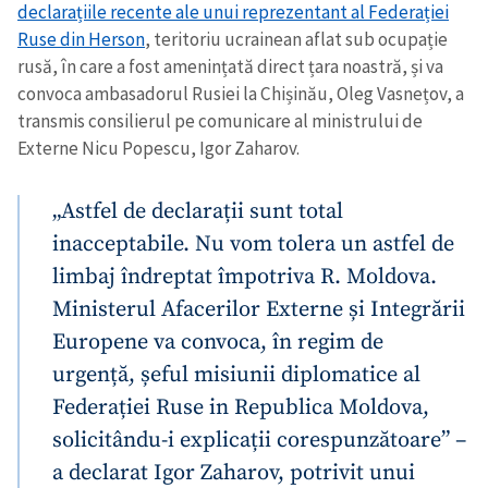
declarațiile recente ale unui reprezentant al Federației
Ruse din Herson
, teritoriu ucrainean aflat sub ocupație
rusă, în care a fost amenințată direct țara noastră, și va
convoca ambasadorul Rusiei la Chișinău, Oleg Vasnețov, a
transmis consilierul pe comunicare al ministrului de
Externe Nicu Popescu, Igor Zaharov.
„Astfel de declarații sunt total
inacceptabile. Nu vom tolera un astfel de
limbaj îndreptat împotriva R. Moldova.
Ministerul Afacerilor Externe și Integrării
Europene va convoca, în regim de
urgență, șeful misiunii diplomatice al
Federației Ruse in Republica Moldova,
solicitându-i explicații corespunzătoare” –
a declarat Igor Zaharov, potrivit unui