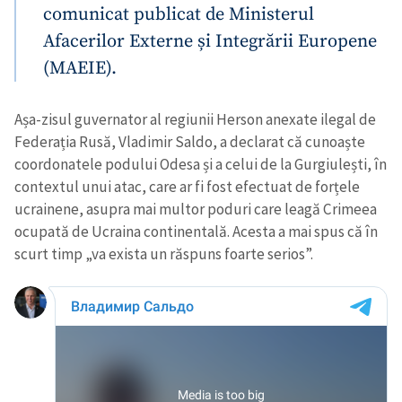
comunicat publicat de Ministerul
Afacerilor Externe și Integrării Europene
(MAEIE).
Așa-zisul guvernator al regiunii Herson anexate ilegal de
Federația Rusă, Vladimir Saldo, a declarat că cunoaște
coordonatele podului Odesa și a celui de la Gurgiulești, în
contextul unui atac, care ar fi fost efectuat de forțele
ucrainene, asupra mai multor poduri care leagă Crimeea
ocupată de Ucraina continentală. Acesta a mai spus că în
scurt timp „va exista un răspuns foarte serios”.
Trimite o informație
Despre ZdG
in English
на русском