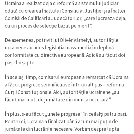
Ucraina a realizat deja o reformă a sistemului judiciar
odată cu crearea Înaltului Consiliu al Justiției și a Înaltei
Comisii de Calificări a Judecătorilor, „care lucrează deja,
cu un proces de selecție bazat pe merit”.
De asemenea, potrivit lui Olivér Várhelyi, autoritățile
ucrainene au adus legislația mass-media în deplină
conformitate cu directiva europeană. Adică au făcut doi
pași din șapte.
În același timp, comisarul european a remarcat că Ucraina
a făcut progrese semnificative într-un alt pas – reforma
Curții Constituționale. Aici, autoritățile ucrainene „au
făcut mai mult de jumătate din munca necesară”.
În plus, s-au făcut „unele progrese” în ceilalți patru pași.
Pentru ei, Ucraina a finalizat până acum mai puțin de
jumătate din lucrările necesare. Vorbim despre lupta