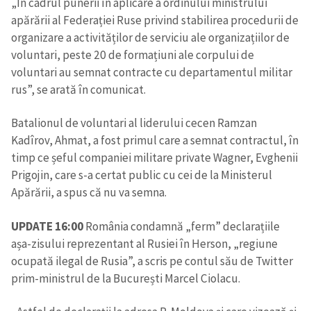
„În cadrul punerii în aplicare a ordinului ministrului
apărării al Federației Ruse privind stabilirea procedurii de
organizare a activităților de serviciu ale organizațiilor de
voluntari, peste 20 de formațiuni ale corpului de
voluntari au semnat contracte cu departamentul militar
rus”, se arată în comunicat.
Batalionul de voluntari al liderului cecen Ramzan
Kadîrov, Ahmat, a fost primul care a semnat contractul, în
timp ce șeful companiei militare private Wagner, Evghenii
Prigojin, care s-a certat public cu cei de la Ministerul
Apărării, a spus că nu va semna.
UPDATE 16:00
România condamnă „ferm” declarațiile
așa-zisului reprezentant al Rusiei în Herson, „regiune
ocupată ilegal de Rusia”, a scris pe contul său de Twitter
prim-ministrul de la București Marcel Ciolacu.