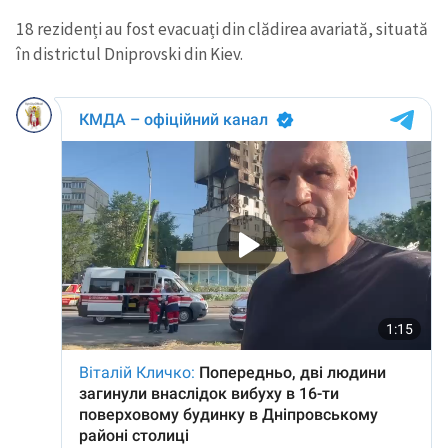
18 rezidenți au fost evacuați din clădirea avariată, situată
în districtul Dniprovski din Kiev.
SUSȚINE