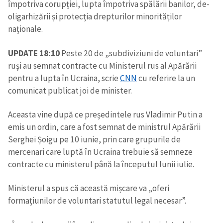
împotriva corupției, lupta împotriva spălării banilor, de-
oligarhizării și protecția drepturilor minorităților
naționale.
UPDATE 18:10
Peste 20 de „subdiviziuni de voluntari”
ruși au semnat contracte cu Ministerul rus al Apărării
pentru a lupta în Ucraina, scrie
CNN
cu referire la un
comunicat publicat joi de minister.
Aceasta vine după ce președintele rus Vladimir Putin a
emis un ordin, care a fost semnat de ministrul Apărării
Serghei Șoigu pe 10 iunie, prin care grupurile de
mercenari care luptă în Ucraina trebuie să semneze
contracte cu ministerul până la începutul lunii iulie.
Ministerul a spus că această mișcare va „oferi
formațiunilor de voluntari statutul legal necesar”.