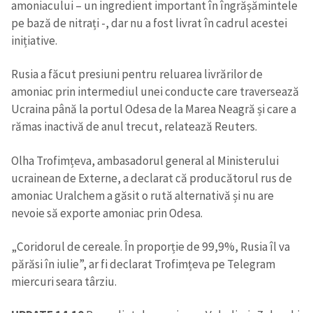
amoniacului – un ingredient important în îngrășămintele
pe bază de nitrați -, dar nu a fost livrat în cadrul acestei
inițiative.
Rusia a făcut presiuni pentru reluarea livrărilor de
amoniac prin intermediul unei conducte care traversează
Ucraina până la portul Odesa de la Marea Neagră și care a
rămas inactivă de anul trecut, relatează Reuters.
Olha Trofimțeva, ambasadorul general al Ministerului
ucrainean de Externe, a declarat că producătorul rus de
amoniac Uralchem a găsit o rută alternativă și nu are
nevoie să exporte amoniac prin Odesa.
„Coridorul de cereale. În proporție de 99,9%, Rusia îl va
părăsi în iulie”, ar fi declarat Trofimțeva pe Telegram
miercuri seara târziu.