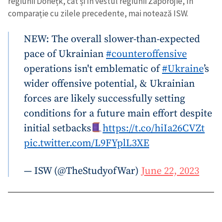
regiunii Donețk, cât și în vestul regiunii Zaporojie, în
comparație cu zilele precedente, mai notează ISW.
NEW: The overall slower-than-expected
pace of Ukrainian
#counteroffensive
operations isn't emblematic of
#Ukraine
’s
wider offensive potential, & Ukrainian
forces are likely successfully setting
conditions for a future main effort despite
initial setbacks
https://t.co/hiIa26CVZt
pic.twitter.com/L9FYplL3XE
— ISW (@TheStudyofWar)
June 22, 2023