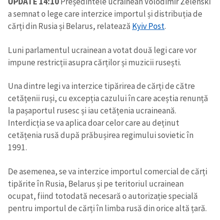
UPDATE 14:10
Președintele ucrainean Volodimir Zelenski
a semnat o lege care interzice importul și distribuția de
cărți din Rusia și Belarus, relatează
Kyiv Post
.
Luni parlamentul ucrainean a votat două legi care vor
impune restricții asupra cărților și muzicii rusești.
Una dintre legi va interzice tipărirea de cărți de către
cetățenii ruși, cu excepția cazului în care aceștia renunță
la pașaportul rusesc și iau cetățenia ucraineană.
Interdicția se va aplica doar celor care au deținut
cetățenia rusă după prăbușirea regimului sovietic în
1991.
De asemenea, se va interzice importul comercial de cărți
tipărite în Rusia, Belarus și pe teritoriul ucrainean
ocupat, fiind totodată necesară o autorizație specială
pentru importul de cărți în limba rusă din orice altă țară.