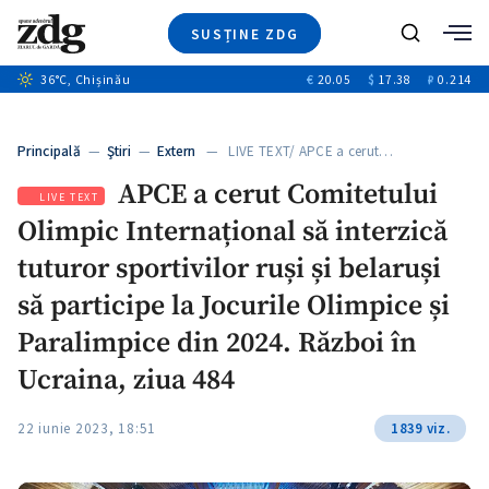
SUSȚINE ZDG
+5
Caută
+3
36
°C
, Chișinău
€
20.05
$
17.38
₽
0.214
Ştiri
+9
+4
Investigatii
Banii tăi
+6
Principală
—
Ştiri
—
Extern
— LIVE TEXT/ APCE a cerut…
Video
APCE a cerut Comitetului
Special
LIVE TEXT
Olimpic Internațional să interzică
Blog
+1
ZdGust
tuturor sportivilor ruși și belaruși
să participe la Jocurile Olimpice și
Paralimpice din 2024. Război în
Ucraina, ziua 484
22 iunie 2023, 18:51
1839 viz.