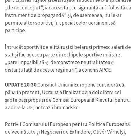
participarea rușilor și belarușilor la Jocurile Olimpice este
„de neconceput”, iar aceasta „cu siguranță ar fi folosită ca
instrument de propagandă” și, de asemenea, nu le-ar
permite altor sportivi, în special celor ucraineni, să
participe.
Întrucât sportivii de elită ruși și belaruși primesc salarii de
stat și fac adesea parte din echipele sportive militare,
„pare imposibil să-și demonstreze neutralitatea și
distanța față de aceste regimuri”, a conchis APCE.
UPDATE 20:30
Consiliul Uniunii Europene consideră că,
până în prezent, Ucraina a finalizat deja doi dintre cei
șapte pași propuși de Comisia Europeană Kievului pentru
a adera la UE, notează hromadske.
Potrivit Comisarului European pentru Politica Europeană
de Vecinătate și Negocieri de Extindere, Olivér Várhelyi,