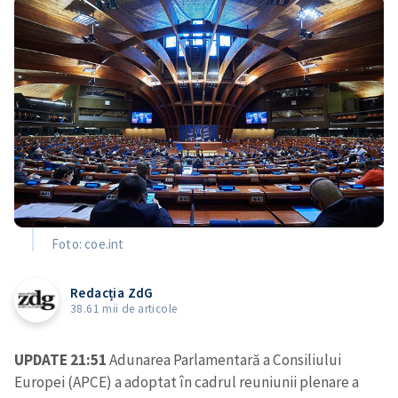
Foto: coe.int
Redacția ZdG
38.61 mii de articole
UPDATE 21:51
Adunarea Parlamentară a Consiliului
Europei (APCE) a adoptat în cadrul reuniunii plenare a