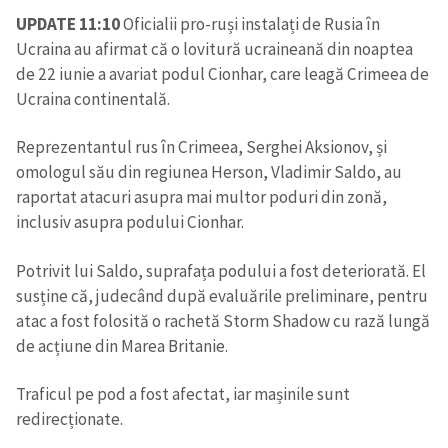
UPDATE 11:10
Oficialii pro-ruși instalați de Rusia în
Ucraina au afirmat că o lovitură ucraineană din noaptea
de 22 iunie a avariat podul Cionhar, care leagă Crimeea de
Ucraina continentală.
Reprezentantul rus în Crimeea, Serghei Aksionov, și
omologul său din regiunea Herson, Vladimir Saldo, au
ȘTIREA MEA
raportat atacuri asupra mai multor poduri din zonă,
Titlu știre
+ Adaugă titlu
inclusiv asupra podului Cionhar.
Potrivit lui Saldo, suprafața podului a fost deteriorată. El
Fotografie
+ Încarcă imagine
susține că, judecând după evaluările preliminare, pentru
atac a fost folosită o rachetă Storm Shadow cu rază lungă
Link media
+ Link media
de acțiune din Marea Britanie.
Traficul pe pod a fost afectat, iar mașinile sunt
redirecționate.
Mesajul știrei
+ Mesajul știrei