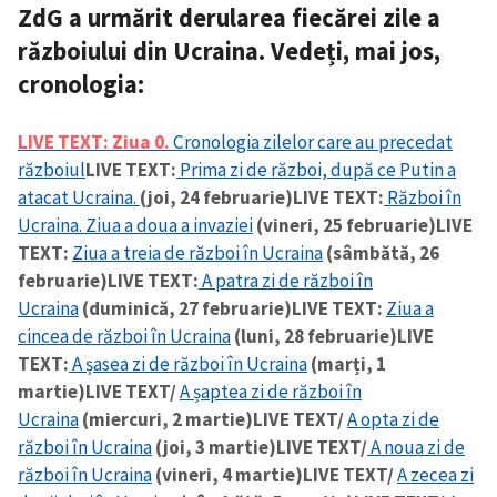
ZdG a urmărit derularea fiecărei zile a
războiului din Ucraina. Vedeți, mai jos,
cronologia
:
LIVE TEXT: Ziua 0.
Cronologia zilelor care au precedat
războiul
LIVE TEXT:
Prima zi de război, după ce Putin a
atacat Ucraina.
(joi, 24 februarie)
LIVE TEXT:
Război în
Ucraina. Ziua a doua a invaziei
(vineri, 25 februarie)
LIVE
TEXT:
Ziua a treia de război în Ucraina
(sâmbătă, 26
februarie)
LIVE TEXT:
A patra zi de război în
Ucraina
(duminică, 27 februarie)
LIVE TEXT:
Ziua a
cincea de război în Ucraina
(luni, 28 februarie)
LIVE
TEXT:
A șasea zi de război în Ucraina
(marți, 1
martie)
LIVE TEXT/
A șaptea zi de război în
Ucraina
(miercuri, 2 martie)
LIVE TEXT/
A opta zi de
război în Ucraina
(joi, 3 martie)
LIVE TEXT/
A noua zi de
război în Ucraina
(vineri, 4 martie)
LIVE TEXT/
A zecea zi