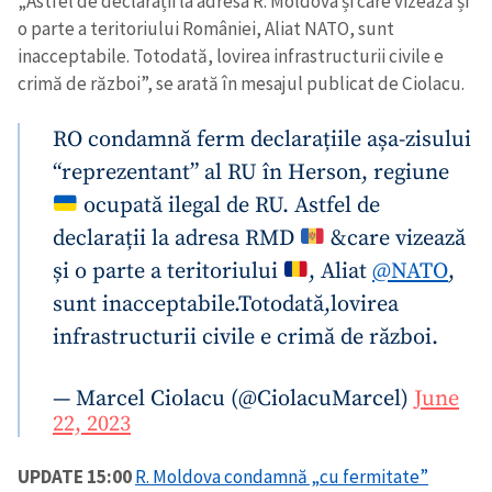
„Astfel de declarații la adresa R. Moldova și care vizează și
o parte a teritoriului României, Aliat NATO, sunt
inacceptabile. Totodată, lovirea infrastructurii civile e
crimă de război”, se arată în mesajul publicat de Ciolacu.
RO condamnă ferm declarațiile așa-zisului
“reprezentant” al RU în Herson, regiune
ocupată ilegal de RU. Astfel de
declarații la adresa RMD
&care vizează
și o parte a teritoriului
, Aliat
@NATO
,
sunt inacceptabile.Totodată,lovirea
infrastructurii civile e crimă de război.
— Marcel Ciolacu (@CiolacuMarcel)
June
22, 2023
UPDATE 15:00
R. Moldova condamnă „cu fermitate”