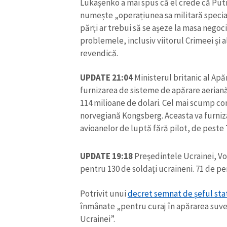
Lukașenko a mai spus că el crede că Putin
numește „operațiunea sa militară special
părți ar trebui să se așeze la masa negocie
problemele, inclusiv viitorul Crimeei și a
revendică.
UPDATE 21:04
Ministerul britanic al Apă
furnizarea de sisteme de apărare aerian
114 milioane de dolari. Cel mai scump co
norvegiană Kongsberg. Aceasta va furniz
avioanelor de luptă fără pilot, de peste
UPDATE 19:18
Președintele Ucrainei, Vol
ȘTIREA MEA
pentru 130 de soldați ucraineni. 71 de 
Titlu știre
Potrivit unui
decret semnat de șeful sta
înmânate „pentru curaj în apărarea suveran
Fotografie
Ucrainei”.