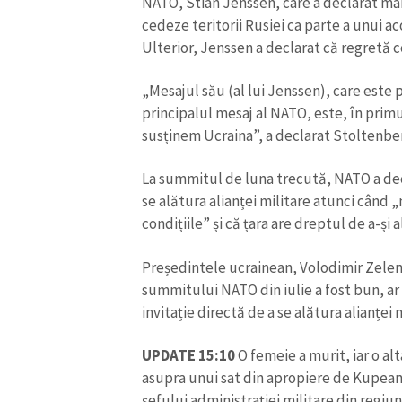
NATO, Stian Jenssen, care a declarat marț
cedeze teritorii Rusiei ca parte a unui a
Ulterior, Jenssen a declarat că regretă c
„Mesajul său (al lui Jenssen), care este 
principalul mesaj al NATO, este, în prim
susținem Ucraina”, a declarat Stoltenbe
La summitul de luna trecută, NATO a decl
se alătura alianței militare atunci când „
condițiile” și că țara are dreptul de a-și
Președintele ucrainean, Volodimir Zelens
summitului NATO din iulie a fost bun, ar f
invitație directă de a se alătura alianței 
UPDATE 15:10
O femeie a murit, iar o al
asupra unui sat din apropiere de Kupeans
șefului administrației militare din regiun