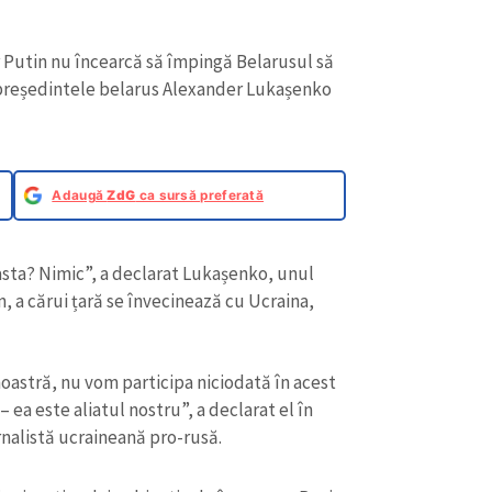
 Putin nu încearcă să împingă Belarusul să
t președintele belarus Alexander Lukașenko
Adaugă
ZdG
ca sursă preferată
 asta? Nimic”, a declarat Lukașenko, unul
in, a cărui țară se învecinează cu Ucraina,
 noastră, nu vom participa niciodată în acest
 ea este aliatul nostru”, a declarat el în
rnalistă ucraineană pro-rusă.