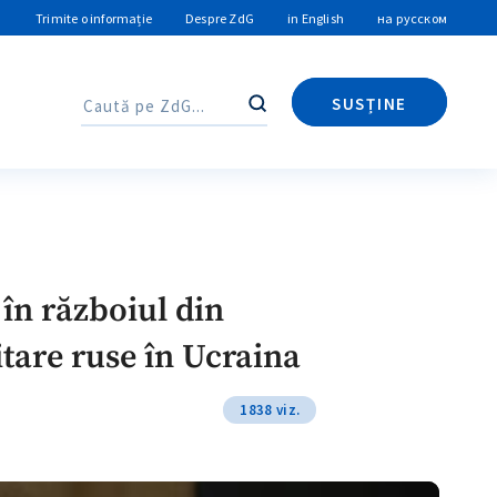
Trimite o informație
Despre ZdG
in English
на русском
SUSȚINE
Caută
Caută
în războiul din
itare ruse în Ucraina
1838 viz.