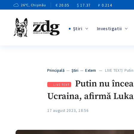
€
20.05
$
17.37
₽
0.214
26
°C
, Chișinău
Ştiri
Investigatii
+3
+1
+9
+4
Principală
—
Ştiri
—
Extern
— LIVE TEXT/ Putin
+5
Putin nu încear
LIVE TEXT
Ucraina, afirmă Lukaș
17 august 2023, 18:56