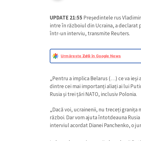
UPDATE 21:55
Președintele rus Vladimir
intre în războiul din Ucraina, a declara
într-un interviu, transmite Reuters.
Urmărește
ZdG
în Google News
„Pentru a implica Belarus (…) ce va ieși
dintre cei mai importanți aliați ai lui Put
Rusia și trei țări NATO, inclusiv Polonia.
„Dacă voi, ucrainenii, nu treceți granița
război. Dar vom ajuta întotdeauna Rusia –
interviul acordat Dianei Panchenko, o ju