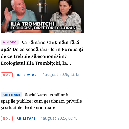
Va rămâne Chișinăul fără
VIDEO
apă? De ce seacă râurile în Europa și
de ce trebuie să economisim?
Ecologistul Ilia Trombițchi, la
Podcast ZdCe
7 august 2026, 13:15
NOU
INTERVIURI
Socializarea copiilor în
ABILITARE
spațiile publice: cum gestionăm privirile
și situațiile de discriminare
meu
7 august 2026, 06:48
NOU
ABILITARE