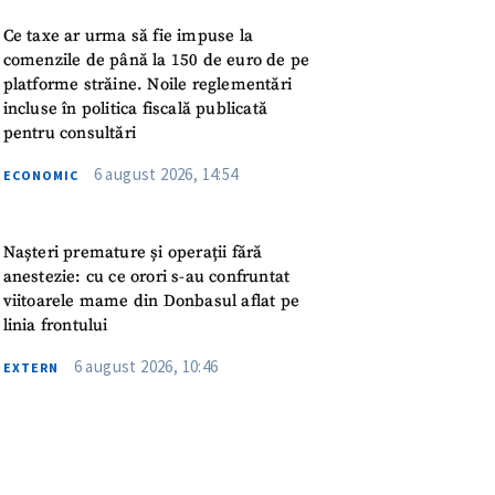
meu
Ce taxe ar urma să fie impuse la
comenzile de până la 150 de euro de pe
rsonal
platforme străine. Noile reglementări
incluse în politica fiscală publicată
ord cu
politica de
pentru consultări
6 august 2026, 14:54
ECONOMIC
IREA
Nașteri premature și operații fără
anestezie: cu ce orori s-au confruntat
viitoarele mame din Donbasul aflat pe
linia frontului
6 august 2026, 10:46
EXTERN