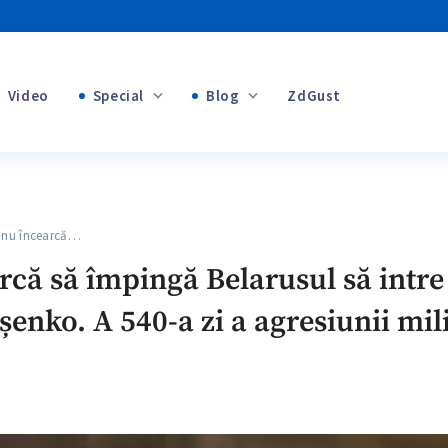
Video
Special
Blog
ZdGust
+1
Banii tăi
+1
 nu încearcă…
+1
că să împingă Belarusul să intre 
enko. A 540-a zi a agresiunii mil
+1