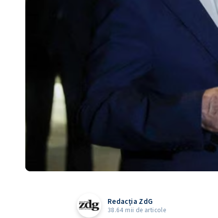
Redacția ZdG
38.64 mii de articole