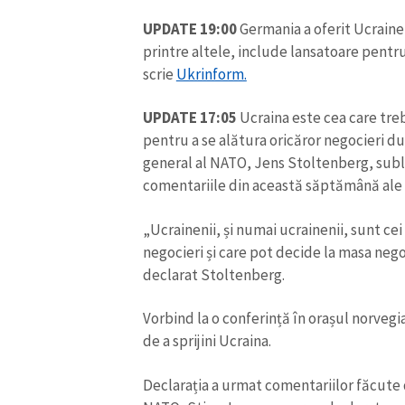
Link media
UPDATE 19:00
Germania a oferit Ucrainei
printre altele, include lansatoare pentr
scrie
Ukrinform.
Mesajul știrei
UPDATE 17:05
Ucraina este cea care treb
pentru a se alătura oricăror negocieri du
general al NATO, Jens Stoltenberg, subl
comentariile din această săptămână ale 
„Ucrainenii, și numai ucrainenii, sunt ce
negocieri și care pot decide la masa nego
declarat Stoltenberg.
Vorbind la o conferință în orașul norveg
de a sprijini Ucraina.
Declarația a urmat comentariilor făcute 