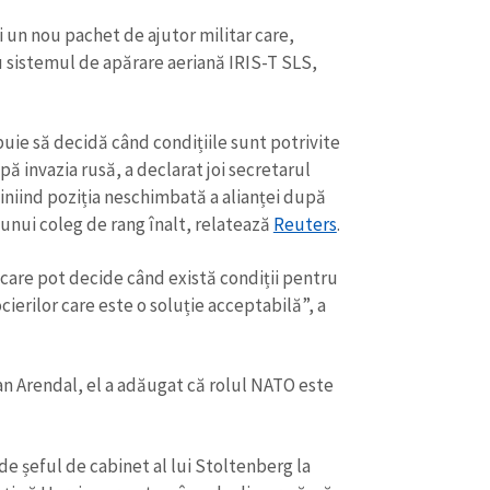
Email
+ Emailul 
+ Link media
 un nou pachet de ajutor militar care,
u sistemul de apărare aeriană IRIS-T SLS,
Telefon
+ Telefon pe
Am citit și sunt de ac
+ Mesajul știrei
uie să decidă când condițiile sunt potrivite
confidențialitate
.
pă invazia rusă, a declarat joi secretarul
TRIMITE ȘT
iniind poziția neschimbată a alianței după
unui coleg de rang înalt, relatează
Reuters
.
i care pot decide când există condiții pentru
cierilor care este o soluție acceptabilă”, a
ian Arendal, el a adăugat că rolul NATO este
de șeful de cabinet al lui Stoltenberg la