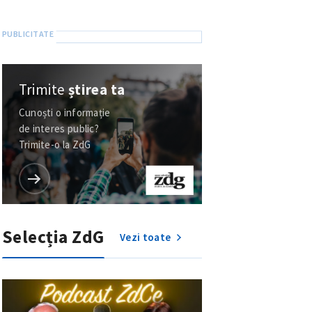
Trimite
știrea ta
Cunoști o informație
de interes public?
Trimite-o la ZdG
Selecția ZdG
Vezi toate