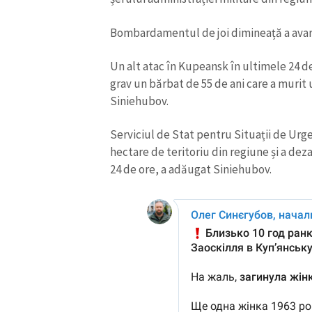
Bombardamentul de joi dimineață a avaria
Un alt atac în Kupeansk în ultimele 24 de
grav un bărbat de 55 de ani care a murit ul
Siniehubov.
Serviciul de Stat pentru Situații de Urge
hectare de teritoriu din regiune și a de
24 de ore, a adăugat Siniehubov.