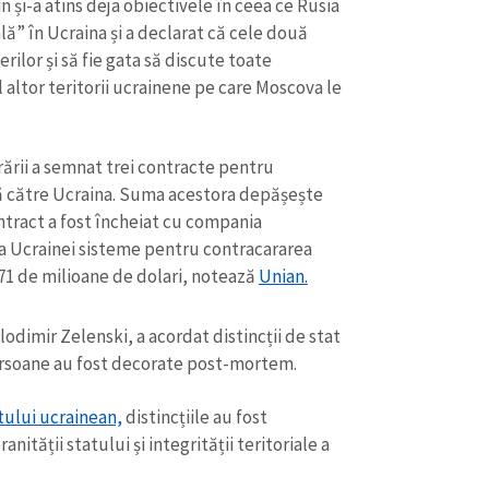
 și-a atins deja obiectivele în ceea ce Rusia
ă” în Ucraina și a declarat că cele două
rilor și să fie gata să discute toate
l altor teritorii ucrainene pe care Moscova le
rării a semnat trei contracte pentru
ă către Ucraina. Suma acestora depășește
ntract a fost încheiat cu compania
a Ucrainei sisteme pentru contracararea
 71 de milioane de dolari, notează
Unian.
odimir Zelenski, a acordat distincții de stat
CONTACT SURSĂ
persoane au fost decorate post-mortem.
Sursă anonimă
+ Adaugă titlu
tului ucrainean,
distincțiile au fost
Nume
+ Numele 
ității statului și integrității teritoriale a
+ Încarcă imagine