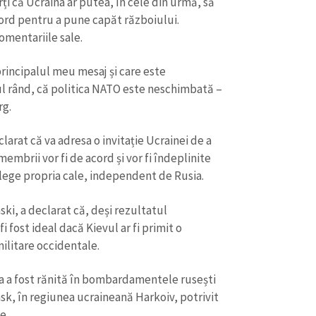
i că Ucraina ar putea, în cele din urmă, să
cord pentru a pune capăt războiului.
omentariile sale.
principalul meu mesaj și care este
ul rând, că politica NATO este neschimbată –
rg.
arat că va adresa o invitație Ucrainei de a
membrii vor fi de acord și vor fi îndeplinite
 alege propria cale, independent de Rusia.
ki, a declarat că, deși rezultatul
i fost ideal dacă Kievul ar fi primit o
militare occidentale.
ta a fost rănită în bombardamentele rusești
k, în regiunea ucraineană Harkoiv, potrivit
e.