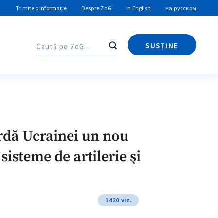
Trimite o informație
Despre ZdG
in English
на русском
SUSȚINE
Caută
Caută
ordă Ucrainei un nou
sisteme de artilerie şi
1420 viz.