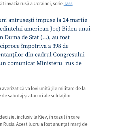
t invazia rusă a Ucrainei, scrie
Tass
.
uni antruseşti impuse la 24 martie
şedintelui american Joe) Biden unui
n Duma de Stat (…), au fost
ciproce împotriva a 398 de
tanţilor din cadrul Congresului
r-un comunicat Ministerul rus de
a averizat că va lovi unitățile militare de la
de sabotaj și atacuri ale soldaților
ecizie, inclusiv la Kiev, în cazul în care
 Rusia. Acest lucru a fost anunțat marți de