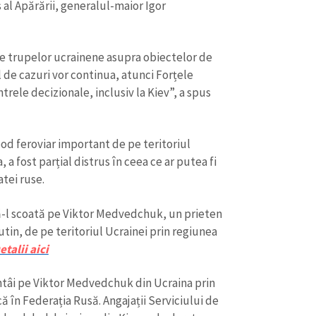
 al Apărării, generalul-maior Igor
ale trupelor ucrainene asupra obiectelor de
l de cazuri vor continua, atunci Forțele
trele decizionale, inclusiv la Kiev”, a spus
d feroviar important de pe teritoriul
 a fost parțial distrus în ceea ce ar putea fi
tei ruse.
ă-l scoată pe Viktor Medvedchuk, un prieten
utin, de pe teritoriul Ucrainei prin regiunea
etalii aici
întâi pe Viktor Medvedchuk din Ucraina prin
ă în Federația Rusă. Angajații Serviciului de