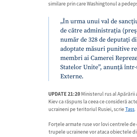
similare prin care Washingtonul a pedepsi
„În urma unui val de sancţi
de către administraţia (pre
număr de 328 de deputaţi di
adoptate măsuri punitive re
membri ai Camerei Reprezen
Statelor Unite”, anunţă înt
Externe.
UPDATE 21:20
Ministerul rus al Apărării 
Kiev ca răspuns la ceea ce consideră acte 
ucraineni pe teritoriul Rusiei, scrie
Tass
.
Forțele armate ruse vor lovi centrele de d
trupele ucrainene vor ataca obiectele din