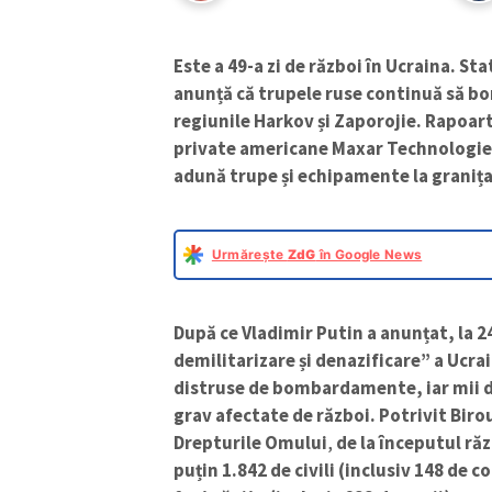
Este a 49-a zi de război în Ucraina. St
anunță că trupele ruse continuă să bo
regiunile Harkov și Zaporojie. Rapoart
private americane Maxar Technologies, 
adună trupe și echipamente la granița
Urmărește
ZdG
în Google News
După ce Vladimir Putin a anunțat, la 
demilitarizare și denazificare” a Ucra
distruse de bombardamente, iar mii d
grav afectate de război. Potrivit Biro
Drepturile Omului
,
de la începutul răz
puțin 1.842 de civili (inclusiv 148 de c