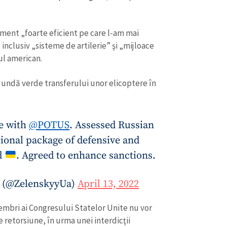
Email
+ Emailul 
+ Link media
Telefon
+ Telefon pe
ament „foarte eficient pe care l-am mai
”, inclusiv „sisteme de artilerie” şi „mijloace
Am citit și sunt de ac
ul american.
+ Mesajul știrei
confidențialitate
.
 undă verde transferului unor elicoptere în
TRIMITE ȘT
e with
@POTUS
. Assessed Russian
ional package of defensive and
id
. Agreed to enhance sanctions.
 (@ZelenskyyUa)
April 13, 2022
mbri ai Congresului Statelor Unite nu vor
e retorsiune, în urma unei interdicţii