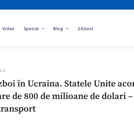
Video
Special
Blog
ZdGust
Banii tăi
a zi…
zboi în Ucraina. Statele Unite ac
are de 800 de milioane de dolari – 
transport