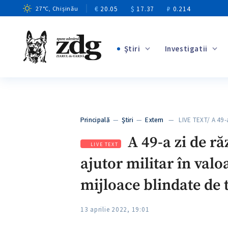
€
20.05
$
17.37
₽
0.214
27
°C
, Chișinău
Ştiri
Investigatii
+1
+8
+2
Principală
—
Ştiri
—
Extern
— LIVE TEXT/ A 49-
+2
A 49-a zi de ră
LIVE TEXT
ajutor militar în valo
mijloace blindate de 
13 aprilie 2022, 19:01