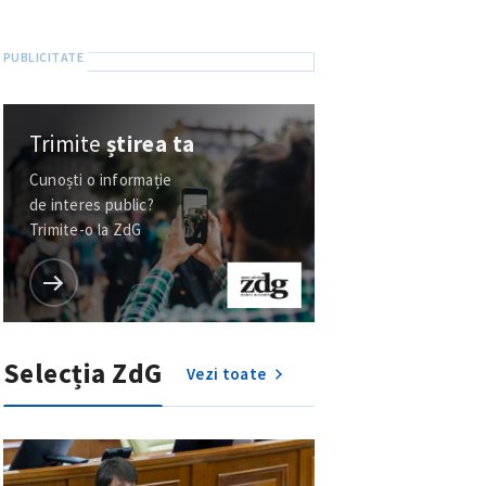
Trimite
știrea ta
Cunoști o informație
de interes public?
Trimite-o la ZdG
Selecția ZdG
Vezi toate