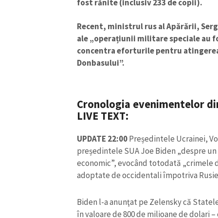
fost rănite (inclusiv 233 de copii).
Recent, ministrul rus al Apărării, Serg
ale „operațiunii militare speciale au fo
concentra eforturile pentru atingerea
Donbasului”.
Cronologia evenimentelor din 
LIVE TEXT:
UPDATE 22:00
Președintele Ucrainei, Vo
președintele SUA Joe Biden „despre un no
ȘTIREA MEA
economic”, evocând totodată „crimele de 
Titlu știre
adoptate de occidentali împotriva Rusie
Biden l-a anunţat pe Zelensky că Statele
Fotografie
în valoare de 800 de milioane de dolari 