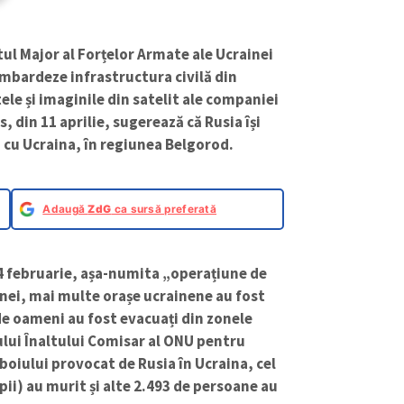
atul Major al Forțelor Armate ale Ucrainei
mbardeze infrastructura civilă din
ele și imaginile din satelit ale companiei
din 11 aprilie, sugerează că Rusia își
 cu Ucraina, în regiunea Belgorod.
Adaugă
ZdG
ca sursă preferată
24 februarie, așa-numita „operațiune de
inei, mai multe orașe ucrainene au fost
e oameni au fost evacuați din zonele
ului Înaltului Comisar al ONU pentru
boiului provocat de Rusia în Ucraina, cel
opii) au murit și alte 2.493 de persoane au