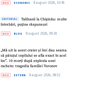
meu
8 august 2026, 10:45
NOU
ECONOMIC
rsonal
Talibanii la Chișinău: multe
EDITORIAL
întrebări, puține răspunsuri
ord cu
politica de
8 august 2026, 09:20
NOU
BLOG
IREA
„Mă uit la acest crater și îmi dau seama
că pătuțul copilului se afla exact în acel
loc”. 10 morți după explozia unei
rachete: tragedia familiei Voronov
8 august 2026, 08:52
NOU
EXTERN