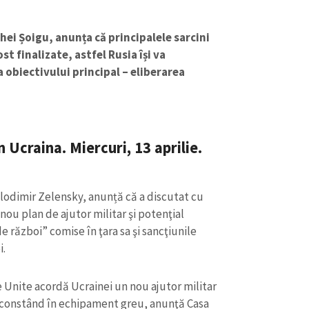
hei Șoigu, anunța că principalele sarcini
st finalizate, astfel Rusia își va
 obiectivului principal – eliberarea
Ucraina. Miercuri, 13 aprilie.
lodimir Zelensky, anunță că a discutat cu
u plan de ajutor militar şi potenţial
CONTACT SURSĂ
război” comise în ţara sa şi sancţiunile
Sursă anonimă
+ Adaugă titlu
i.
Nume
+ Numele 
 Unite acordă Ucrainei un nou ajutor militar
+ Încarcă imagine
– constând în echipament greu, anunţă Casa