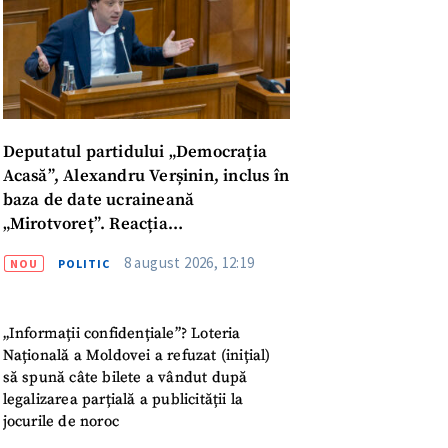
Deputatul partidului „Democrația
Acasă”, Alexandru Verșinin, inclus în
baza de date ucraineană
„Mirotvoreț”. Reacția
parlamentarului
8 august 2026, 12:19
NOU
POLITIC
„Informații confidențiale”? Loteria
Națională a Moldovei a refuzat (inițial)
să spună câte bilete a vândut după
meu
legalizarea parțială a publicității la
jocurile de noroc