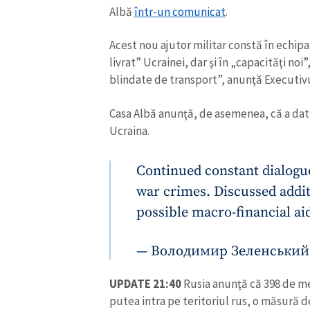
Albă
într-un comunicat
.
Link media
Acest nou ajutor militar constă în echip
livrat” Ucrainei, dar şi în „capacităţi noi
blindate de transport”, anunţă Executiv
Mesajul știrei
Casa Albă anunţă, de asemenea, că a dat
Ucraina.
Continued constant dialogu
war crimes. Discussed addit
possible macro-financial a
— Володимир Зеленський
UPDATE 21:40
Rusia anunţă că 398 de me
putea intra pe teritoriul rus, o măsură d