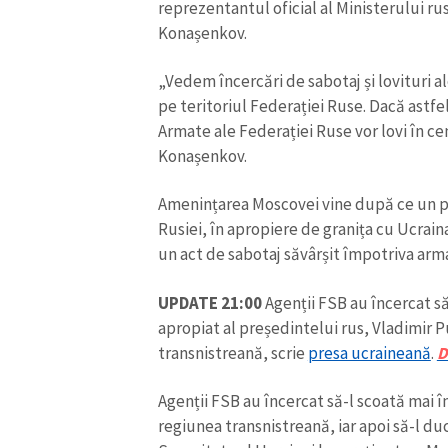
reprezentantul oficial al Ministerului rus
Konașenkov.
„Vedem încercări de sabotaj și lovituri 
pe teritoriul Federației Ruse. Dacă astfe
Armate ale Federației Ruse vor lovi în cen
Konașenkov.
Amenințarea Moscovei vine după ce un po
Rusiei, în apropiere de granița cu Ucraina,
un act de sabotaj săvârșit împotriva arma
UPDATE 21:00
Agenții FSB au încercat s
apropiat al președintelui rus, Vladimir P
transnistreană, scrie
presa ucraineană
.
D
Agenții FSB au încercat să-l scoată mai 
regiunea transnistreană, iar apoi să-l duc