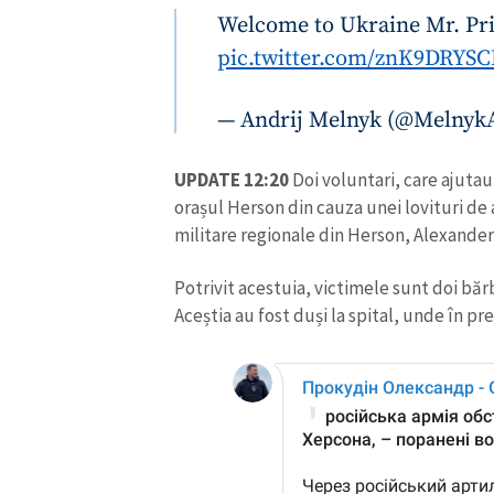
Welcome to Ukraine Mr. Pr
pic.twitter.com/znK9DRYSC
— Andrij Melnyk (@Melnyk
UPDATE 12:20
Doi voluntari, care ajutau 
orașul Herson din cauza unei lovituri de 
militare regionale din Herson, Alexande
Potrivit acestuia, victimele sunt doi bărba
Aceștia au fost duși la spital, unde în pr