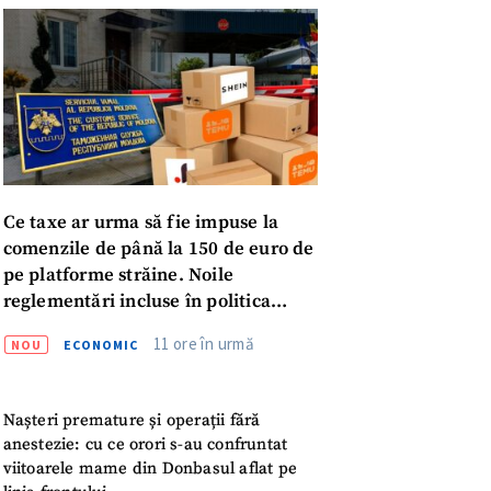
Ce taxe ar urma să fie impuse la
comenzile de până la 150 de euro de
pe platforme străine. Noile
reglementări incluse în politica
fiscală publicată pentru consultări
11 ore în urmă
NOU
ECONOMIC
Nașteri premature și operații fără
meu
anestezie: cu ce orori s-au confruntat
viitoarele mame din Donbasul aflat pe