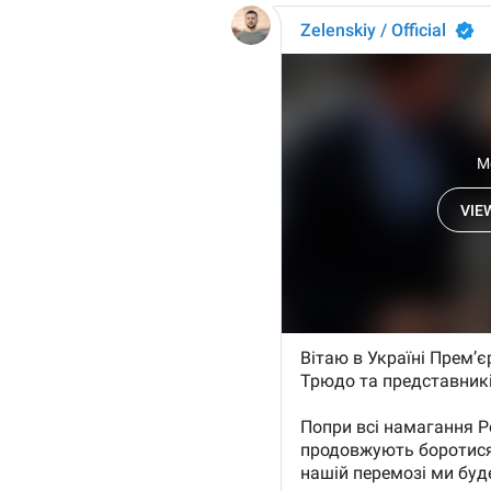
Link media
Mesajul știrei