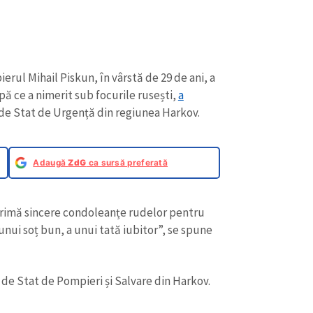
rul Mihail Piskun, în vârstă de 29 de ani, a
pă ce a nimerit sub focurile rusești,
a
i de Stat de Urgență din regiunea Harkov.
Adaugă
ZdG
ca sursă preferată
xprimă sincere condoleanțe rudelor pentru
unui soț bun, a unui tată iubitor”, se spune
i de Stat de Pompieri și Salvare din Harkov.