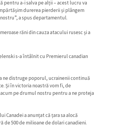
ă pentru a-i salva pe alții – acest lucru va
Împărtășim durerea pierderii și plângem
nostru”, a spus departamentul.
meroase răni din cauza atacului rusesc și a
lenski s-a întâlnit cu Premierul canadian
 a ne distruge poporul, ucrainenii continuă
. Și în victoria noastră vom fi, de
acum pe drumul nostru pentru a ne proteja
CONTACT SURSĂ
Sursă anonimă
+ Adaugă titlu
lui Canadei a anunțat că țara sa alocă
Nume
+ Numele 
ă de 500 de milioane de dolari canadieni.
+ Încarcă imagine