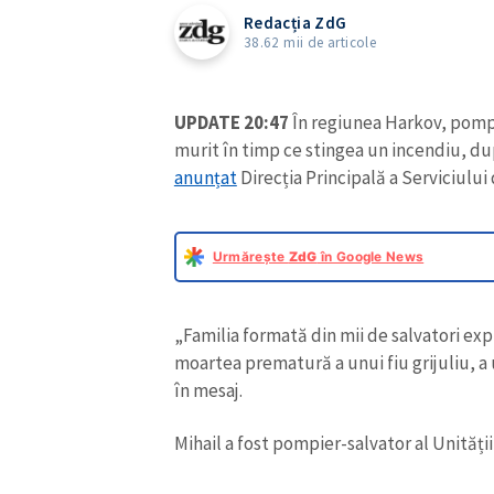
Redacția ZdG
38.62 mii de articole
UPDATE 20:47
În regiunea Harkov, pompie
murit în timp ce stingea un incendiu, du
anunțat
Direcția Principală a Serviciulu
Urmărește
ZdG
în Google News
„Familia formată din mii de salvatori e
moartea prematură a unui fiu grijuliu, a 
în mesaj.
Mihail a fost pompier-salvator al Unități