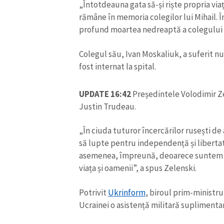
„Întotdeauna gata să-și riște propria viaț
rămâne în memoria colegilor lui Mihail. 
profund moartea nedreaptă a colegului 
Colegul său, Ivan Moskaliuk, a suferit nu
fost internat la spital.
UPDATE 16:42
Președintele Volodimir Ze
Justin Trudeau.
„În ciuda tuturor încercărilor rusești de
să lupte pentru independență și libertate
asemenea, împreună, deoarece suntem 
ȘTIREA MEA
viața și oamenii”, a spus Zelenski.
Titlu știre
Potrivit
Ukrinform
, biroul prim-ministru
Ucrainei o asistență militară suplimentar
Fotografie