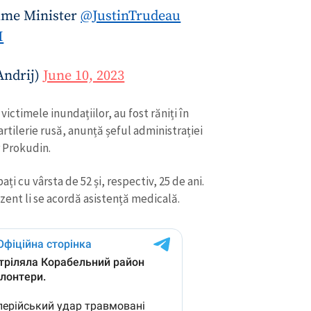
ime Minister
@JustinTrudeau
I
Andrij)
June 10, 2023
victimele inundațiilor, au fost răniți în
artilerie rusă, anunță șeful administrației
r Prokudin.
ți cu vârsta de 52 și, respectiv, 25 de ani.
ezent li se acordă asistență medicală.