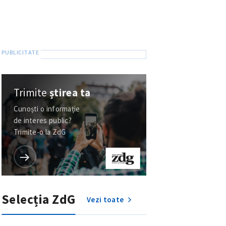
Trimite
știrea ta
Cunoști o informație
de interes public?
Trimite-o la ZdG
Selecția ZdG
Vezi toate