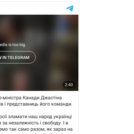
Email
+ Emailul 
+ Link media
Telefon
+ Telefon pe
Am citit și sunt de ac
+ Mesajul știrei
confidențialitate
.
TRIMITE ȘT