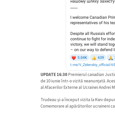
UPDATE 16:30
Premierul canadian Justin 
de 10 iunie într-o vizită neanunțată. Ace
al Afacerilor Externe al Ucrainei Andrei M
Trudeau și-a început vizita la Kiev depu
Comemorare al apărătorilor ucraineni car