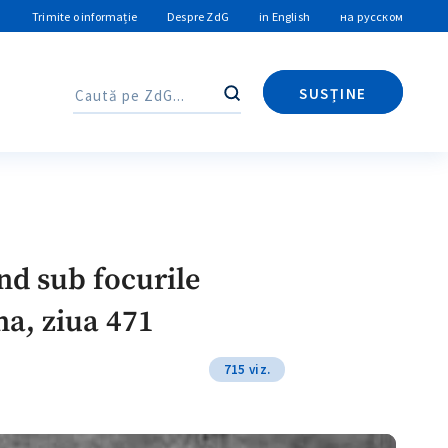
Trimite o informație
Despre ZdG
in English
на русском
SUSȚINE
Caută
Caută
nd sub focurile
na, ziua 471
715 viz.