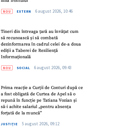
linia frontului
meu
6 august 2026, 10:46
NOU
EXTERN
rsonal
Tineri din întreaga țară au învățat cum
ord cu
politica de
să recunoască și să combată
dezinformarea în cadrul celei de-a doua
IREA
ediții a Taberei de Reziliență
Informațională
6 august 2026, 09:43
NOU
SOCIAL
Prima reacție a Curții de Conturi după ce
a fost obligată de Curtea de Apel să o
repună în funcție pe Tatiana Vozian și
să-i achite salariul „pentru absența
forțată de la muncă”
5 august 2026, 09:12
JUSTIȚIE