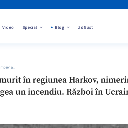
Video
Special
Blog
ZdGust
Banii tăi
ompier a…
+1
urit în regiunea Harkov, nimeri
ingea un incendiu. Război în Ucrai