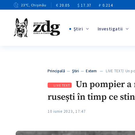
€
20.05
$
17.37
₽
0.214
23
°C
, Chișinău
Ştiri
Investigatii
+4
+1
+13
+10
Principală
—
Ştiri
—
Extern
— LIVE TEXT/ Un p
+3
Un pompier a m
LIVE TEXT
rusești în timp ce st
10 iunie 2023, 17:47