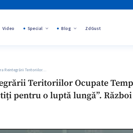
Video
Special
Blog
ZdGust
+1
Banii tăi
 Reintegrării Teritoriilor…
egrării Teritoriilor Ocupate Temp
tiți pentru o luptă lungă”. Război
+1