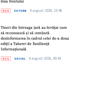
meu
linia frontului
6 august 2026, 10:46
NOU
EXTERN
rsonal
ord cu
politica de
Tineri din întreaga țară au învățat cum
să recunoască și să combată
dezinformarea în cadrul celei de-a doua
IREA
ediții a Taberei de Reziliență
Informațională
6 august 2026, 09:43
NOU
SOCIAL