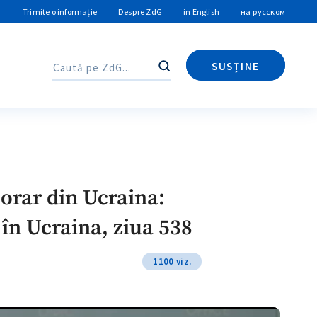
Trimite o informație
Despre ZdG
in English
на русском
SUSȚINE
Caută
Caută
orar din Ucraina:
 în Ucraina, ziua 538
1100 viz.