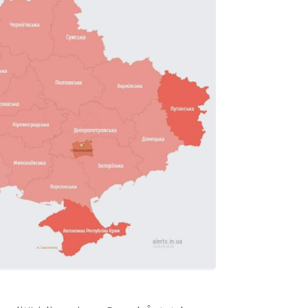
CONTACT SURSĂ
Sursă anonimă
+ Adaugă titlu
Nume
+ Numele 
+ Încarcă imagine