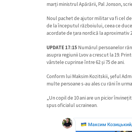
marți ministrul Apărării, Pal Jonson, scri
Noul pachet de ajutor militar va fi cel de
de la începutul războiului, ceea ce duce 
acordate de țara nordică la aproximativ 
UPDATE 17:15
Numărul persoanelor rănit
asupra regiunii Lvov a crescut la 19. Pri
vârstele cuprinse între 62 și 75 de ani.
Conform lui Maksim Kozitskii, șeful Admin
multe persoane s-au ales cu răni în urma 
„Un copil de 10 ani are un picior învineți
spus oficialul ucrainean.