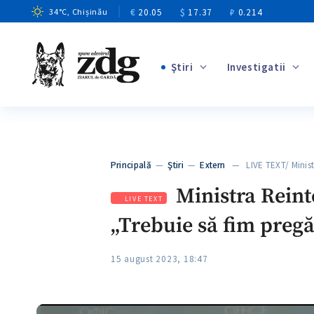
€
20.05
$
17.37
₽
0.214
34
°C
, Chișinău
Ştiri
Investigatii
+1
+14
+10
Principală
—
Ştiri
—
Extern
— LIVE TEXT/ Ministra
+4
Ministra Reint
LIVE TEXT
„Trebuie să fim pregă
15 august 2023, 18:47