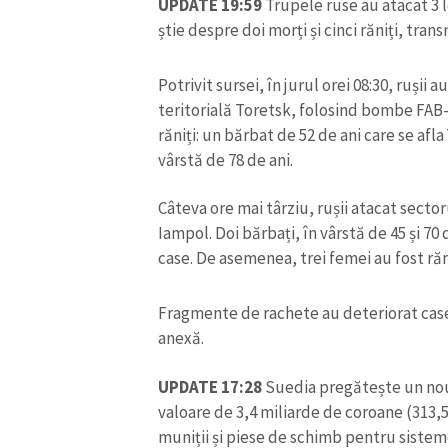
UPDATE 19:59
Trupele ruse au atacat 3 l
Link media
știe despre doi morți și cinci răniți, tran
Potrivit sursei, în jurul orei 08:30, rușii
teritorială Toretsk, folosind bombe FAB-2
Mesajul știrei
răniți: un bărbat de 52 de ani care se afla
vârstă de 78 de ani.
Câteva ore mai târziu, rușii atacat sector
Iampol. Doi bărbați, în vârstă de 45 și 70 
case. De asemenea, trei femei au fost răn
Fragmente de rachete au deteriorat case, 
anexă.
UPDATE 17:28
Suedia pregătește un nou 
valoare de 3,4 miliarde de coroane (313,5
muniții și piese de schimb pentru sistem