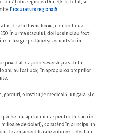
ocalități din regiunea Donețk. În total, se
Email
+ Emailul 
+ Link media
smite
Procuratura regională
.
Telefon
+ Telefon pe
 au atacat satul Pivnichnoie, comunitatea
50. În urma atacului, doi localnici au fost
Am citit și sunt de ac
+ Mesajul știrei
confidențialitate
.
 în curtea gospodăriei și vecinul său în
TRIMITE ȘT
ul privat al orașului Seversk și a satului
de ani, au fost uciși în apropierea propriilor
ite.
garduri, o instituție medicală, un garaj și o
pachet de ajutor militar pentru Ucraina în
 milioane de dolari), constând în principal în
ele de armament livrate anterior, a declarat