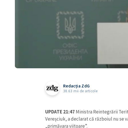
Redacția ZdG
38.63 mii de articole
UPDATE 21:47
Ministra Reintegrării Teri
Vereșciuk, a declarat că războiul nu se v
„primăvara viitoare”.