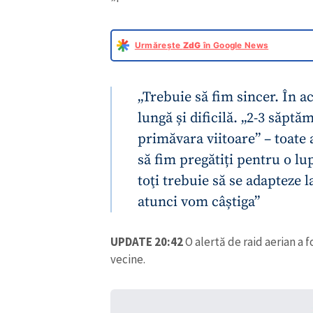
Urmărește
ZdG
în Google News
„Trebuie să fim sincer. În ac
lungă și dificilă. „2-3 săptăm
primăvara viitoare” – toate
să fim pregătiți pentru o lup
toţi trebuie să se adapteze la
atunci vom câștiga”
UPDATE 20:42
O alertă de raid aerian a f
vecine.