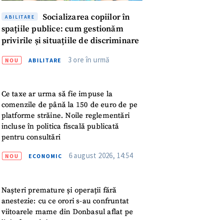
Socializarea copiilor în
ABILITARE
spațiile publice: cum gestionăm
privirile și situațiile de discriminare
3 ore în urmă
NOU
ABILITARE
Ce taxe ar urma să fie impuse la
comenzile de până la 150 de euro de pe
platforme străine. Noile reglementări
incluse în politica fiscală publicată
pentru consultări
6 august 2026, 14:54
NOU
ECONOMIC
Nașteri premature și operații fără
meu
anestezie: cu ce orori s-au confruntat
viitoarele mame din Donbasul aflat pe