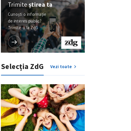
Trimite
știrea ta
Cunoști o informație
de interes public?
Trimite-o la ZdG
Selecția ZdG
Vezi toate