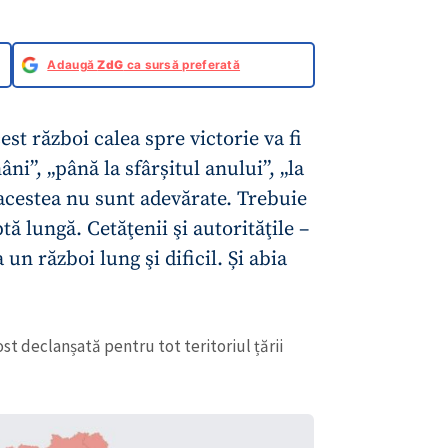
Adaugă
ZdG
ca sursă preferată
est război calea spre victorie va fi
âni”, „până la sfârșitul anului”, „la
 acestea nu sunt adevărate. Trebuie
tă lungă. Cetăţenii şi autorităţile –
 un război lung şi dificil. Și abia
ost declanșată pentru tot teritoriul țării