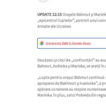
UPDATE 22:15
Orașele Bahmut și Mariinka
„epicentrul luptelor”, potrivit unui comu
Armate ale Ucrainei.
Urmărește
ZdG
în Google News
Douăzeci și cinci de „confruntări” au avu
Bahmut, Avdiivka și Marinka, se arată în 
ȘTIREA MEA
„Lupta pentru orașul Bahmut continuă. O
apropiere de Bakhmut și Ivanivske”, a pr
Titlu știre
apărare ucrainene au respins numeroase 
Mariinka. În plus, satul Pobieda din reg
Fotografie