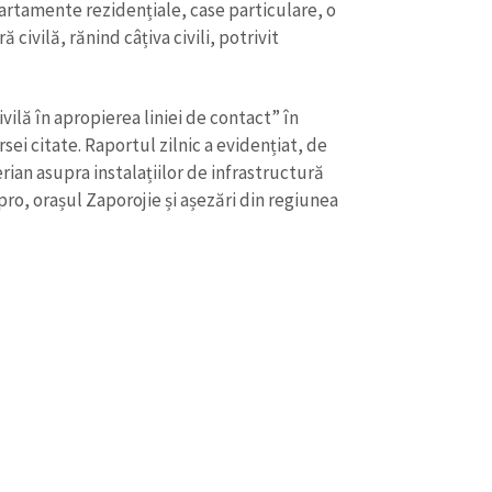
Email
+ Emailul 
partamente rezidențiale, case particulare, o
+ Link media
ă civilă, rănind câțiva civili, potrivit
Telefon
+ Telefon pe
vilă în apropierea liniei de contact” în
Am citit și sunt de ac
+ Mesajul știrei
confidențialitate
.
rsei citate. Raportul zilnic a evidențiat, de
ian asupra instalațiilor de infrastructură
TRIMITE ȘT
nipro, orașul Zaporojie și așezări din regiunea