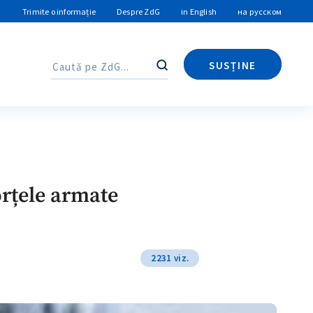
Trimite o informație
Despre ZdG
in English
на русском
SUSȚINE
Caută
Caută
rțele armate
2231 viz.