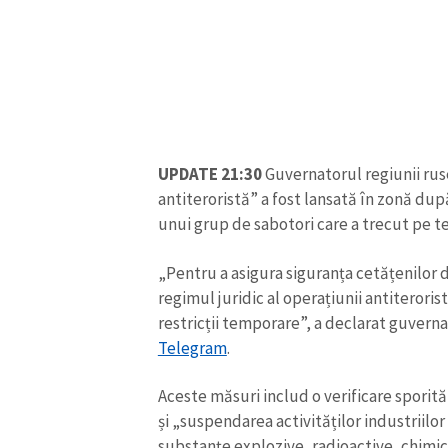
UPDATE 21:30
Guvernatorul regiunii rus
antiteroristă” a fost lansată în zonă du
unui grup de sabotori care a trecut pe te
„Pentru a asigura siguranța cetățenilor d
regimul juridic al operațiunii antiteroris
restricții temporare”, a declarat guvern
Telegram
.
Aceste măsuri includ o verificare spori
și „suspendarea activităților industriilor
substanțe explozive, radioactive, chimice