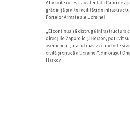
Atacurile rusești au afectat clădiri de a
Link media
grădiniță și alte facilități de infrastructur
Forțelor Armate ale Ucrainei.
„Ei continuă să distrugă infrastructura ci
Mesajul știrei
direcțiile Zaporojie și Herson, potrivit su
asemenea, „atacul masiv cu rachete și aer
civilă și critică a Ucrainei”, din orașul D
Harkov.