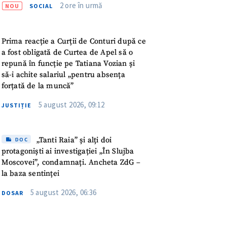
2 ore în urmă
NOU
SOCIAL
Prima reacție a Curții de Conturi după ce
a fost obligată de Curtea de Apel să o
repună în funcție pe Tatiana Vozian și
să-i achite salariul „pentru absența
forțată de la muncă”
5 august 2026, 09:12
JUSTIȚIE
„Tanti Raia” și alți doi
DOC
protagoniști ai investigației „În Slujba
Moscovei”, condamnați. Ancheta ZdG –
la baza sentinței
5 august 2026, 06:36
DOSAR