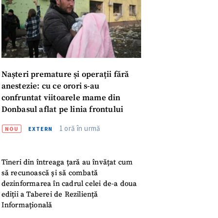
meu
rsonal
ord cu
politica de
Nașteri premature și operații fără
IREA
anestezie: cu ce orori s-au
confruntat viitoarele mame din
Donbasul aflat pe linia frontului
1 oră în urmă
NOU
EXTERN
Tineri din întreaga țară au învățat cum
să recunoască și să combată
dezinformarea în cadrul celei de-a doua
ediții a Taberei de Reziliență
Informațională