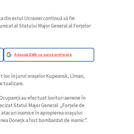
 din estul Ucrainei continuă să fie
nicat al Statului Major General al Forțelor
Adaugă
ZdG
ca sursă preferată
t loc în jurul orașelor Kupeansk, Lîman,
actualizare.
CONTACT SURSĂ
cupanții au efectuat lovituri aeriene în
Sursă anonimă
ecizat Statul Major General. „Forțele de
+ Adaugă titlu
atacuri inamice în apropierea orașului
Nume
+ Numele 
iunea Donețk a fost bombardat de inamic”.
+ Încarcă imagine