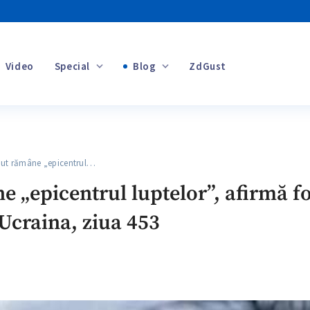
Video
Special
Blog
ZdGust
Banii tăi
t rămâne „epicentrul…
+1
„epicentrul luptelor”, afirmă fo
Ucraina, ziua 453