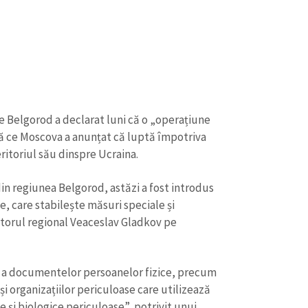
e Belgorod a declarat luni că o „operațiune
pă ce Moscova a anunțat că luptă împotriva
ritoriul său dinspre Ucraina.
in regiunea Belgorod, astăzi a fost introdus
te, care stabilește măsuri speciale și
atorul regional Veaceslav Gladkov pe
tă a documentelor persoanelor fizice, precum
 și organizațiilor periculoase care utilizează
 și biologice periculoase”, potrivit unui