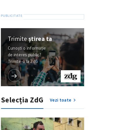
Trimite
știrea ta
Cunoști o informație
de interes public?
Trimite-o la ZdG
Selecția ZdG
Vezi toate
meu