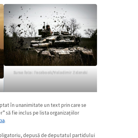
Sursa foto: Facebook/Volodimir Zelenski
ptat în unanimitate un text prin care se
” să fie inclus pe lista organizațiilor
pa
.
bligatoriu, depusă de deputatul partidului