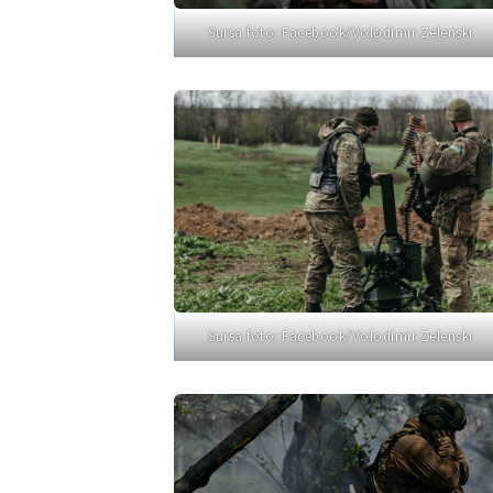
Link media
Sursa foto: Facebook/Volodimir Zelenski
Mesajul știrei
Sursa foto: Facebook/Volodimir Zelenski