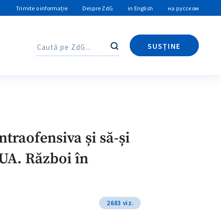
Trimite o informație
Despre ZdG
in English
на русском
SUSȚINE
Caută
Caută
traofensiva și să-și
 SUA. Război în
2683 viz.