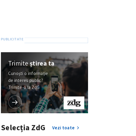
Trimite
știrea ta
Cunoști o informație
de interes public?
Trimite-o la ZdG
Selecția ZdG
Vezi toate