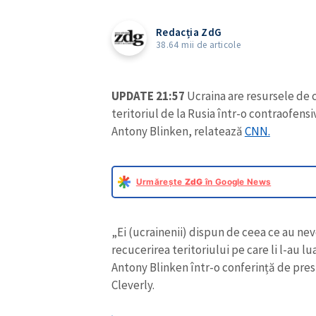
Redacția ZdG
38.64 mii de articole
UPDATE 21:57
Ucraina are resursele de 
teritoriul de la Rusia într-o contraofens
Antony Blinken, relatează
CNN.
Urmărește
ZdG
în Google News
„Ei (ucrainenii) dispun de ceea ce au nev
recucerirea teritoriului pe care li l-au lu
Antony Blinken într-o conferință de pr
Cleverly.