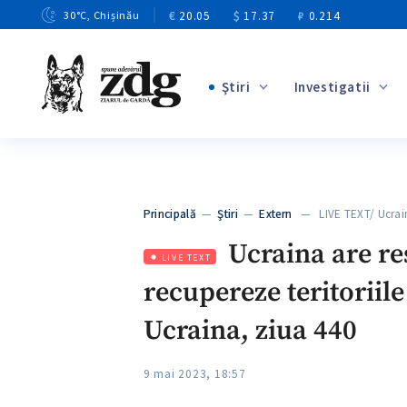
€
20.05
$
17.37
₽
0.214
30
°C
, Chișinău
Ştiri
Investigatii
+3
+1
+9
+4
Principală
—
Ştiri
—
Extern
— LIVE TEXT/ Ucraina
+5
Ucraina are res
LIVE TEXT
recupereze teritoriile
Ucraina, ziua 440
9 mai 2023, 18:57