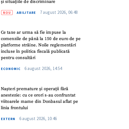
și situațiile de discriminare
meu
7 august 2026, 06:48
NOU
ABILITARE
rsonal
ord cu
politica de
Ce taxe ar urma să fie impuse la
comenzile de până la 150 de euro de pe
platforme străine. Noile reglementări
IREA
incluse în politica fiscală publicată
pentru consultări
6 august 2026, 14:54
ECONOMIC
Nașteri premature și operații fără
anestezie: cu ce orori s-au confruntat
viitoarele mame din Donbasul aflat pe
linia frontului
6 august 2026, 10:46
EXTERN