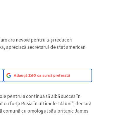
care are nevoie pentru a-și recuceri
ivă, apreciază secretarul de stat american
Adaugă
ZdG
ca sursă preferată
oie pentru a continua să aibă succes în
at cu forța Rusia în ultimele 14 luni”, declară
esă comună cu omologul său britanic James