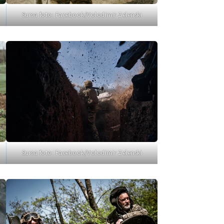
Email
+ Emailul 
+ Link media
Sursa foto: Facebook/Volodimir Zelenski
Telefon
+ Telefon pe
Am citit și sunt de ac
+ Mesajul știrei
confidențialitate
.
TRIMITE ȘT
Sursa foto: Facebook/Volodimir Zelenski