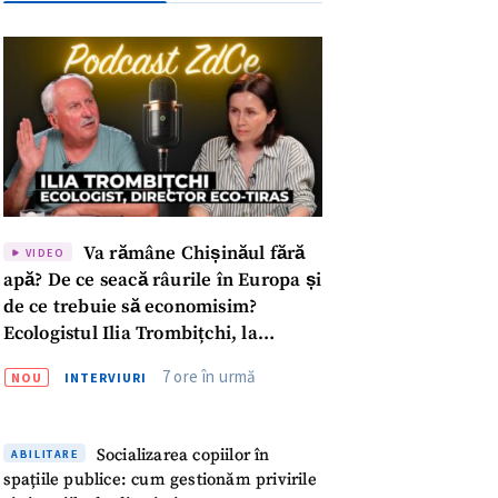
Va rămâne Chișinăul fără
VIDEO
apă? De ce seacă râurile în Europa și
de ce trebuie să economisim?
Ecologistul Ilia Trombițchi, la
Podcast ZdCe
7 ore în urmă
NOU
INTERVIURI
meu
Socializarea copiilor în
ABILITARE
spațiile publice: cum gestionăm privirile