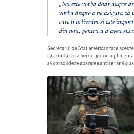
„Nu este vorba doar despre ar
vorba despre a ne asigura că 
care li le livrăm și este impo
din nou, pentru a a avea succ
Secretarul de Stat american face aceste
că acordă Ucrainei un ajutor suplimentar 
să consolideze apărarea antiaeriană și s
ȘTIREA MEA
Titlu știre
Fotografie