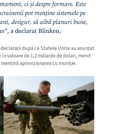
mament, ci și despre formare. Este
ucrainenii pot menține sistemele pe
rtant, desigur, să aibă planuri bune,
es”
, a declarat Blinken.
 declarații după ce Statele Unite au anunțat
în valoare de 1,2 miliarde de dolari, menit
ă mențină aprovizionarea cu muniție.
CONTACT SURSĂ
Sursă anonimă
+ Adaugă titlu
Nume
+ Numele 
+ Încarcă imagine