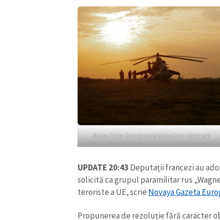
Sursa foto: Facebook/Volodimir Zelenski
UPDATE 20:43
Deputații francezi au ado
solicită ca grupul paramilitar rus „Wagner
teroriste a UE, scrie
Novaya Gazeta Euro
Propunerea de rezoluție fără caracter o