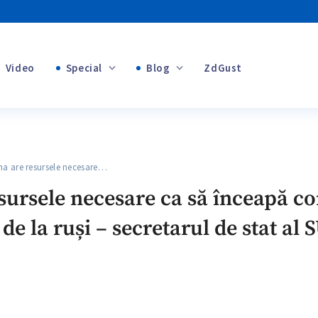
Video
Special
Blog
ZdGust
+1
Banii tăi
+1
 are resursele necesare…
+1
ursele necesare ca să înceapă con
 de la ruși – secretarul de stat al
+1