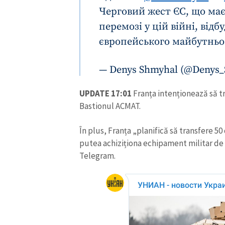
Черговий жест ЄС, що ма
перемозі у цій війні, відб
європейського майбутньо
— Denys Shmyhal (@Denys
UPDATE 17:01
Franța intenționează să t
Bastionul ACMAT.
În plus, Franța „planifică să transfere 50
putea achiziționa echipament militar de
Telegram.