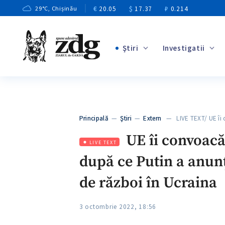
€
20.05
$
17.37
₽
0.214
29
°C
, Chișinău
Ştiri
Investigatii
+3
+2
+7
+2
Principală
—
Ştiri
—
Extern
— LIVE TEXT/ UE îi
+6
UE îi convoacă
LIVE TEXT
după ce Putin a anunț
de război în Ucraina
3 octombrie 2022, 18:56