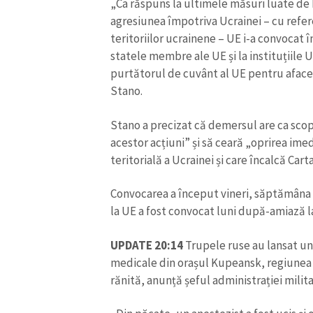
„Ca răspuns la ultimele măsuri luate de R
Link media
agresiunea împotriva Ucrainei – cu refer
teritoriilor ucrainene – UE i-a convocat
statele membre ale UE și la instituțiile
purtătorul de cuvânt al UE pentru afacer
Mesajul știrei
Stano.
Stano a precizat că demersul are ca sco
acestor acțiuni” și să ceară „oprirea ime
teritorială a Ucrainei și care încalcă Car
Convocarea a început vineri, săptămâna 
la UE a fost convocat luni după-amiază la
UPDATE 20:14
Trupele ruse au lansat un
medicale din orașul Kupeansk, regiunea H
rănită, anunță șeful administrației mili