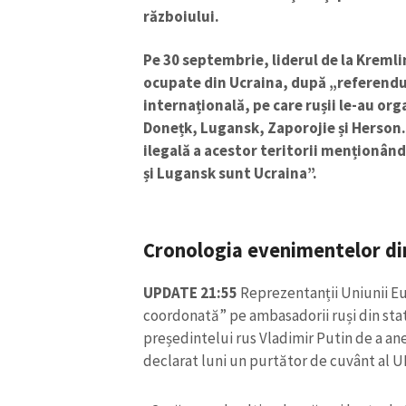
războiului.
Pe 30 septembrie, liderul de la Kremli
ocupate din Ucraina, după „referendu
internațională, pe care rușii le-au or
Donețk, Lugansk, Zaporojie și Herson
ilegală a acestor teritorii menționân
și Lugansk sunt Ucraina”.
Cronologia evenimentelor din
ȘTIREA MEA
UPDATE 21:55
Reprezentanții Uniunii E
coordonată” pe ambasadorii ruși din st
Titlu știre
președintelui rus Vladimir Putin de a a
declarat luni un purtător de cuvânt al 
Fotografie