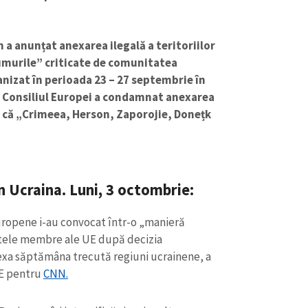
n a anunțat anexarea ilegală a teritoriilor
murile” criticate de comunitatea
ganizat în perioada 23 – 27 septembrie în
. Consiliul Europei a condamnat anexarea
d că „Crimeea, Herson, Zaporojie, Donețk
 Ucraina. Luni, 3 octombrie:
CONTACT SURSĂ
uropene i-au convocat într-o „manieră
atele membre ale UE după decizia
Sursă anonimă
+ Adaugă titlu
nexa săptămâna trecută regiuni ucrainene, a
Nume
+ Numele 
UE pentru
CNN.
+ Încarcă imagine