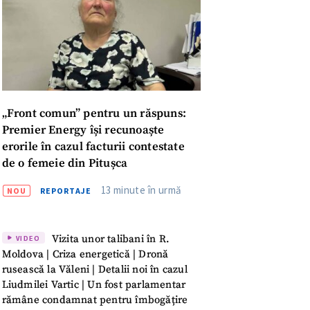
„Front comun” pentru un răspuns:
Premier Energy își recunoaște
erorile în cazul facturii contestate
de o femeie din Pitușca
13 minute în urmă
NOU
REPORTAJE
Vizita unor talibani în R.
VIDEO
Moldova | Criza energetică | Dronă
rusească la Văleni | Detalii noi în cazul
meu
Liudmilei Vartic | Un fost parlamentar
rămâne condamnat pentru îmbogățire