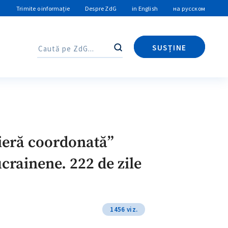
Trimite o informație
Despre ZdG
in English
на русском
SUSȚINE
Caută
Caută
ieră coordonată”
crainene. 222 de zile
1456 viz.