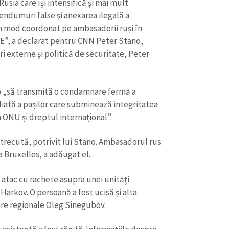
usia care își intensifică și mai mult
Email
+ Emailul 
+ Link media
endumuri false și anexarea ilegală a
 în mod coordonat pe ambasadorii ruși în
Telefon
+ Telefon pe
 UE”, a declarat pentru CNN Peter Stano,
i externe și politică de securitate, Peter
Am citit și sunt de ac
+ Mesajul știrei
confidențialitate
.
TRIMITE ȘT
p „să transmită o condamnare fermă a
diată a pașilor care subminează integritatea
ta ONU și dreptul internațional”.
trecută, potrivit lui Stano. Ambasadorul rus
 Bruxelles, a adăugat el.
 atac cu rachete asupra unei unități
arkov. O persoană a fost ucisă și alta
tare regionale Oleg Sinegubov.