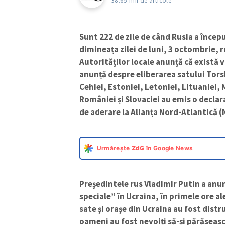
38.65 mii de articole
Sunt 222 de zile de când Rusia a încep
dimineața zilei de luni, 3 octombrie, r
Autorităților locale anunță că există 
anunță despre eliberarea satului Tors
Cehiei, Estoniei, Letoniei, Lituaniei
României și Slovaciei au emis o declar
de aderare la Alianța Nord-Atlantică 
Urmărește
ZdG
în Google News
Președintele rus Vladimir Putin a anu
speciale” în Ucraina, în primele ore ale
sate și orașe din Ucraina au fost distru
oameni au fost nevoiți să-și părăseasc