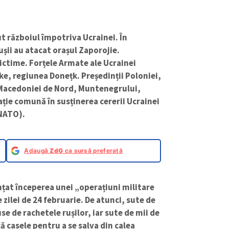
ut războiul împotriva Ucrainei. În
ușii au atacat orașul Zaporojie.
victime. Forțele Armate ale Ucrainei
ke, regiunea Donețk. Președinții Poloniei,
, Macedoniei de Nord, Muntenegrului,
ație comună în susținerea cererii Ucrainei
(NATO).
Adaugă
ZdG
ca sursă preferată
nțat începerea unei „operațiuni militare
 zilei de 24 februarie. De atunci, sute de
se de rachetele rușilor, iar sute de mii de
ă casele pentru a se salva din calea