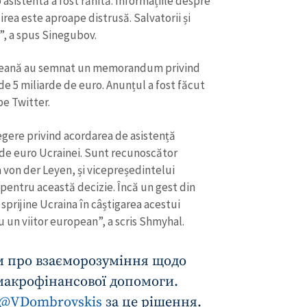
o asistentă a fost rănită. Informațiile despre
direa este aproape distrusă. Salvatorii și
i”, a spus Sinegubov.
peană au semnat un memorandum privind
de 5 miliarde de euro. Anunțul a fost făcut
e Twitter.
ere privind acordarea de asistență
 de euro Ucrainei. Sunt recunoscător
 von der Leyen, și vicepreședintelui
pentru această decizie. Încă un gest din
sprijine Ucraina în câștigarea acestui
u un viitor european”, a scris Shmyhal.
 про взаєморозуміння щодо
макрофінансової допомоги.
@VDombrovskis
за це рішення.