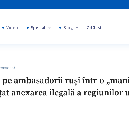
Video
Special
Blog
ZdGust
Banii tăi
+1
+1
+1
 convoacă…
+1
 pe ambasadorii ruși într-o „man
+1
at anexarea ilegală a regiunilor u
+1