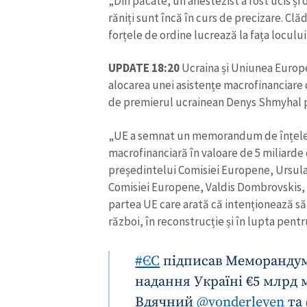
„Din păcate, un anestezist a fost ucis și 
răniți sunt încă în curs de precizare. Clă
forțele de ordine lucrează la fața loculu
UPDATE 18:20
Ucraina și Uniunea Euro
alocarea unei asistențe macrofinanciare 
de premierul ucrainean Denys Shmyhal p
„UE a semnat un memorandum de înțeleg
macrofinanciară în valoare de 5 miliarde
președintelui Comisiei Europene, Ursula
Comisiei Europene, Valdis Dombrovskis, 
partea UE care arată că intenționează să 
război, în reconstrucție și în lupta pentr
#ЄС
підписав Меморандум
надання Україні €5 млрд 
Вдячний
@vonderleyen
та