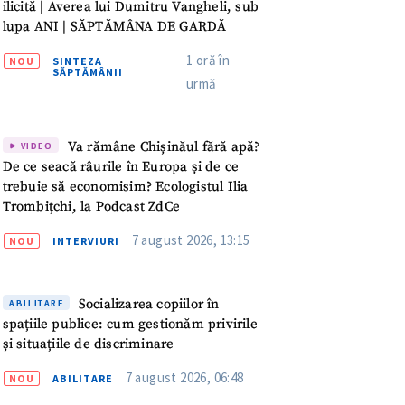
meu
ilicită | Averea lui Dumitru Vangheli, sub
lupa ANI | SĂPTĂMÂNA DE GARDĂ
rsonal
1 oră în
NOU
SINTEZA
SĂPTĂMÂNII
urmă
ord cu
politica de
Va rămâne Chișinăul fără apă?
VIDEO
IREA
De ce seacă râurile în Europa și de ce
trebuie să economisim? Ecologistul Ilia
Trombițchi, la Podcast ZdCe
7 august 2026, 13:15
NOU
INTERVIURI
Socializarea copiilor în
ABILITARE
spațiile publice: cum gestionăm privirile
și situațiile de discriminare
7 august 2026, 06:48
NOU
ABILITARE