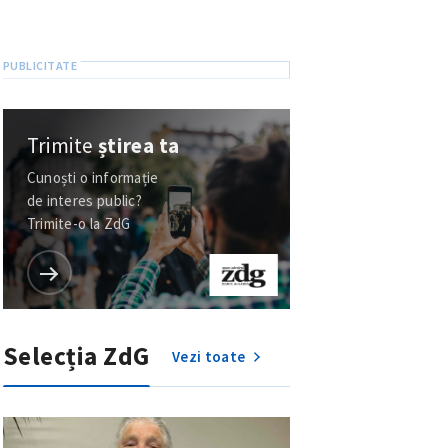
Trimite
știrea ta
Cunoști o informație
de interes public?
Trimite-o la ZdG
Selecția ZdG
Vezi toate