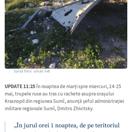
Sursa foto: unian.net
UPDATE 11:25
În noaptea de marți spre miercuri, 24-25
mai, trupele ruse au tras cu rachete asupra orașului
Krasnopil din regiunea Sumî, anunță șeful administrației
militare regionale Sumî, Dmitro Zhivitsky.
„În jurul orei 1 noaptea, de pe teritoriul