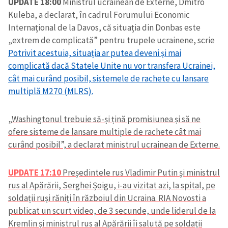
UPDATE 18:00
Ministrul ucrainean de Externe, Dmitro
Kuleba, a declarat, în cadrul Forumului Economic
Internațional de la Davos, că situația din Donbas este
„extrem de complicată” pentru trupele ucrainene, scrie
Potrivit acestuia, situația ar putea deveni și mai
complicată dacă Statele Unite nu vor transfera Ucrainei,
cât mai curând posibil, sistemele de rachete cu lansare
multiplă M270 (MLRS).
„Washingtonul trebuie să-și țină promisiunea și să ne
ofere sisteme de lansare multiple de rachete cât mai
curând posibil”, a declarat ministrul ucrainean de Externe.
UPDATE 17:10
Președintele rus Vladimir Putin și ministrul
rus al Apărării, Serghei Șoigu, i-au vizitat azi, la spital, pe
soldații ruși răniți în războiul din Ucraina. RIA Novosti a
publicat un scurt video, de 3 secunde, unde liderul de la
Kremlin și ministrul rus al Apărării îi salută pe soldații