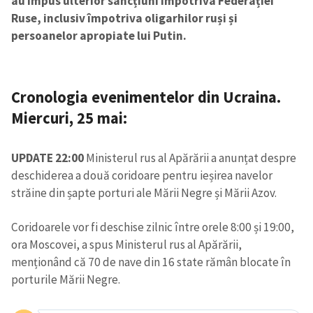
au impus ulterior sancțiuni împotriva Federației
Ruse, inclusiv împotriva oligarhilor ruși și
persoanelor apropiate lui Putin.
Cronologia evenimentelor din Ucraina.
Miercuri, 25 mai:
UPDATE 22:00
Ministerul rus al Apărării a anunțat despre
deschiderea a două coridoare pentru ieșirea navelor
străine din șapte porturi ale Mării Negre și Mării Azov.
Coridoarele vor fi deschise zilnic între orele 8:00 și 19:00,
ora Moscovei, a spus Ministerul rus al Apărării,
menționând că 70 de nave din 16 state rămân blocate în
porturile Mării Negre.