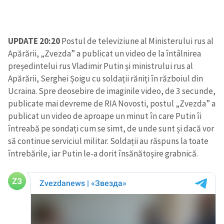
UPDATE 20:20
Postul de televiziune al Ministerului rus al
Apărării, „Zvezda” a publicat un video de la întâlnirea
președintelui rus Vladimir Putin și ministrului rus al
Apărării, Serghei Șoigu cu soldații răniți în războiul din
Ucraina. Spre deosebire de imaginile video, de 3 secunde,
publicate mai devreme de RIA Novosti, postul „Zvezda” a
publicat un video de aproape un minut în care Putin îi
întreabă pe sondați cum se simt, de unde sunt și dacă vor
să continue serviciul militar. Soldații au răspuns la toate
întrebările, iar Putin le-a dorit însănătoșire grabnică.