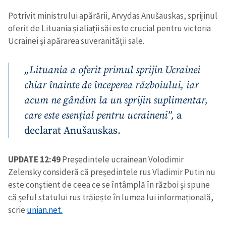
Potrivit ministrului apărării, Arvydas Anušauskas, sprijinul
oferit de Lituania și aliații săi este crucial pentru victoria
Ucrainei și apărarea suveranității sale.
„Lituania a oferit primul sprijin Ucrainei
chiar înainte de începerea războiului, iar
acum ne gândim la un sprijin suplimentar,
care este esențial pentru ucraineni”,
a
declarat Anušauskas.
UPDATE 12:49
Președintele ucrainean Volodimir
Zelensky consideră că președintele rus Vladimir Putin nu
este conștient de ceea ce se întâmplă în război și spune
că șeful statului rus trăiește în lumea lui informațională,
scrie
unian.net.