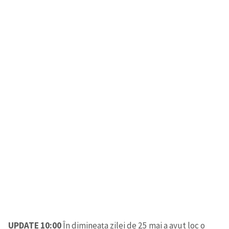
UPDATE 10:00
În dimineața zilei de 25 mai a avut loc o