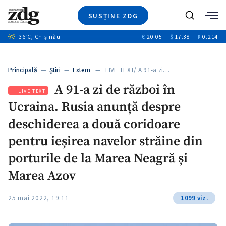
SUSȚINE ZDG
+5
Caută
+3
36
°C
, Chișinău
€
20.05
$
17.38
₽
0.214
Ştiri
+9
+4
Investigatii
Banii tăi
+6
Principală
—
Ştiri
—
Extern
— LIVE TEXT/ A 91-a zi…
Video
A 91-a zi de război în
Special
LIVE TEXT
Ucraina. Rusia anunță despre
Blog
+1
ZdGust
deschiderea a două coridoare
pentru ieșirea navelor străine din
porturile de la Marea Neagră și
Marea Azov
25 mai 2022, 19:11
1099 viz.