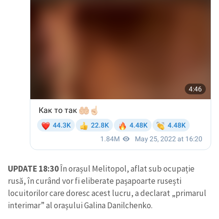
UPDATE 18:30
În orașul Melitopol, aflat sub ocupație
rusă, în curând vor fi eliberate pașapoarte rusești
Trimite o informație
Despre ZdG
locuitorilor care doresc acest lucru, a declarat „primarul
in English
на русском
interimar” al orașului Galina Danilchenko.