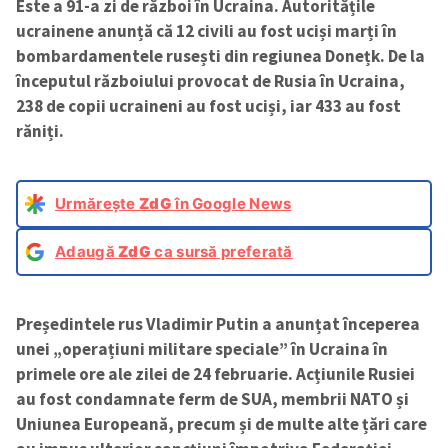
Este a 91-a zi de război în Ucraina. Autoritățile
ucrainene anunță că 12 civili au fost uciși marți în
bombardamentele rusești din regiunea Donețk. De la
începutul războiului provocat de Rusia în Ucraina,
238 de copii ucraineni au fost uciși, iar 433 au fost
răniți.
Urmărește
ZdG
în Google News
Adaugă
ZdG
ca sursă preferată
Președintele rus Vladimir Putin a anunțat începerea
unei „operațiuni militare speciale” în Ucraina în
primele ore ale zilei de 24 februarie. Acțiunile Rusiei
au fost condamnate ferm de SUA, membrii NATO și
Uniunea Europeană, precum și de multe alte țări care