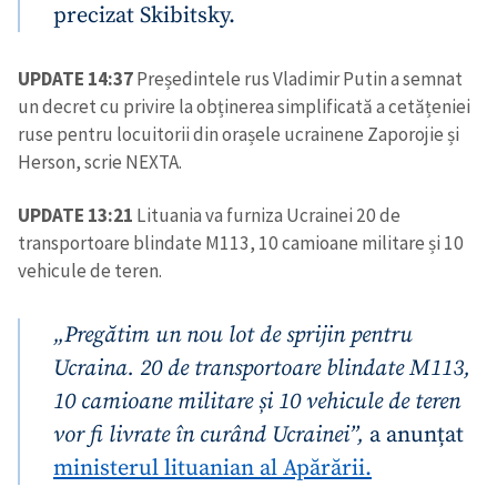
precizat Skibitsky.
SUSȚINE
UPDATE 14:37
Președintele rus Vladimir Putin a semnat
un decret cu privire la obținerea simplificată a cetățeniei
ruse pentru locuitorii din orașele ucrainene Zaporojie și
Herson, scrie NEXTA.
UPDATE 13:21
Lituania va furniza Ucrainei 20 de
transportoare blindate M113, 10 camioane militare și 10
vehicule de teren.
„Pregătim un nou lot de sprijin pentru
Ucraina. 20 de transportoare blindate M113,
10 camioane militare și 10 vehicule de teren
vor fi livrate în curând Ucrainei”,
a anunțat
ministerul lituanian al Apărării.