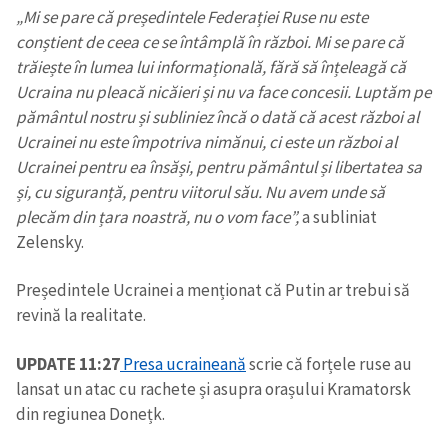
„Mi se pare că președintele Federației Ruse nu este
conștient de ceea ce se întâmplă în război. Mi se pare că
trăiește în lumea lui informațională, fără să înțeleagă că
Ucraina nu pleacă nicăieri și nu va face concesii. Luptăm pe
pământul nostru și subliniez încă o dată că acest război al
Ucrainei nu este împotriva nimănui, ci este un război al
Ucrainei pentru ea însăși, pentru pământul și libertatea sa
și, cu siguranță, pentru viitorul său. Nu avem unde să
plecăm din țara noastră, nu o vom face”,
a subliniat
Zelensky.
Președintele Ucrainei a menționat că Putin ar trebui să
revină la realitate.
UPDATE 11:27
Presa ucraineană
scrie că forțele ruse au
lansat un atac cu rachete și asupra orașului Kramatorsk
din regiunea Donețk.