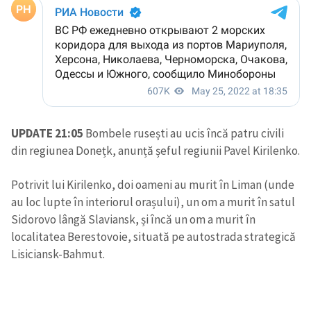
UPDATE 21:05
Bombele rusești au ucis încă patru civili
din regiunea Donețk, anunță șeful regiunii Pavel Kirilenko.
Potrivit lui Kirilenko, doi oameni au murit în Liman (unde
au loc lupte în interiorul orașului), un om a murit în satul
Sidorovo lângă Slaviansk, și încă un om a murit în
localitatea Berestovoie, situată pe autostrada strategică
Lisiciansk-Bahmut.