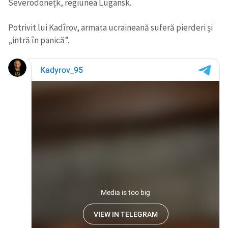
Severodonețk, regiunea Lugansk.
Potrivit lui Kadîrov, armata ucraineană suferă pierderi și
„intră în panică”.