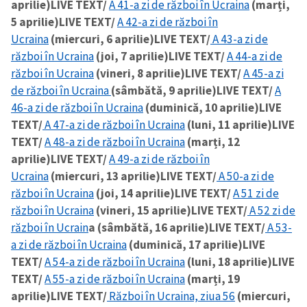
aprilie)
LIVE TEXT/
A 41-a zi de război în Ucraina
(marți,
5 aprilie)
LIVE TEXT/
A 42-a zi de război în
Ucraina
(miercuri, 6 aprilie)
LIVE TEXT/
A 43-a zi de
război în Ucraina
(joi, 7 aprilie)
LIVE TEXT/
A 44-a zi de
război în Ucraina
(vineri, 8 aprilie)
LIVE TEXT/
A 45-a zi
de război în Ucraina
(sâmbătă, 9 aprilie)
LIVE TEXT/
A
46-a zi de război în Ucraina
(duminică, 10 aprilie)
LIVE
TEXT/
A 47-a zi de război în Ucraina
(luni, 11 aprilie)
LIVE
TEXT/
A 48-a zi de război în Ucraina
(marți, 12
aprilie)
LIVE TEXT/
A 49-a zi de război în
Ucraina
(miercuri, 13 aprilie)
LIVE TEXT/
A 50-a zi de
război în Ucraina
(joi, 14 aprilie)
LIVE TEXT/
A 51 zi de
război în Ucraina
(vineri, 15 aprilie)
LIVE TEXT/
A 52 zi de
război în Ucrain
a (sâmbătă, 16 aprilie)
LIVE TEXT/
A 53-
a zi de război în Ucraina
(duminică, 17 aprilie)
LIVE
Trimite o informație
Despre ZdG
TEXT/
A 54-a zi de război în Ucraina
(luni, 18 aprilie)
LIVE
in English
на русском
TEXT/
A 55-a zi de război în Ucraina
(marți, 19
aprilie)
LIVE TEXT/
Război în Ucraina, ziua 56
(miercuri,