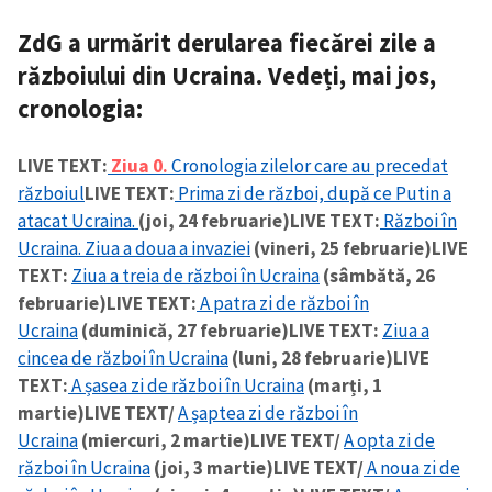
ZdG a urmărit derularea fiecărei zile a
războiului din Ucraina. Vedeți, mai jos,
cronologia:
LIVE TEXT:
Ziua 0.
Cronologia zilelor care au precedat
războiul
LIVE TEXT:
Prima zi de război, după ce Putin a
atacat Ucraina.
(joi, 24 februarie)
LIVE TEXT:
Război în
Ucraina. Ziua a doua a invaziei
(vineri, 25 februarie)
LIVE
TEXT:
Ziua a treia de război în Ucraina
(sâmbătă, 26
februarie)
LIVE TEXT:
A patra zi de război în
Ucraina
(duminică, 27 februarie)
LIVE TEXT:
Ziua a
cincea de război în Ucraina
(luni, 28 februarie)
LIVE
TEXT:
A șasea zi de război în Ucraina
(marți, 1
martie)
LIVE TEXT/
A șaptea zi de război în
Ucraina
(miercuri, 2 martie)
LIVE TEXT/
A opta zi de
război în Ucraina
(joi, 3 martie)
LIVE TEXT/
A noua zi de