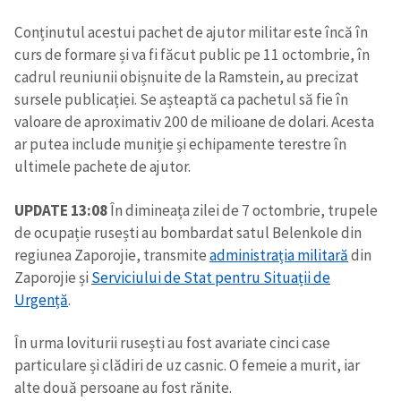
Conținutul acestui pachet de ajutor militar este încă în
curs de formare și va fi făcut public pe 11 octombrie, în
cadrul reuniunii obișnuite de la Ramstein, au precizat
sursele publicației. Se așteaptă ca pachetul să fie în
valoare de aproximativ 200 de milioane de dolari. Acesta
ar putea include muniție și echipamente terestre în
ultimele pachete de ajutor.
UPDATE 13:08
În dimineața zilei de 7 octombrie, trupele
de ocupație rusești au bombardat satul BelenkoIe din
regiunea Zaporojie, transmite
administrația militară
din
Zaporojie și
Serviciului de Stat pentru Situații de
Urgență
.
În urma loviturii rusești au fost avariate cinci case
particulare și clădiri de uz casnic. O femeie a murit, iar
alte două persoane au fost rănite.