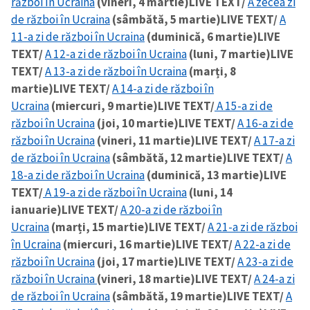
război în Ucraina
(vineri, 4 martie)
LIVE TEXT/
A zecea zi
de război în Ucraina
(sâmbătă, 5 martie)
LIVE TEXT/
A
11-a zi de război în Ucraina
(duminică, 6 martie)
LIVE
TEXT/
A 12-a zi de război în Ucraina
(luni, 7 martie)
LIVE
TEXT/
A 13-a zi de război în Ucraina
(marți, 8
martie)
LIVE TEXT/
A 14-a zi de război în
Ucraina
(miercuri, 9 martie)
LIVE TEXT/
A 15-a zi de
război în Ucraina
(joi, 10 martie)
LIVE TEXT/
A 16-a zi de
război în Ucraina
(vineri, 11 martie)
LIVE TEXT/
A 17-a zi
de război în Ucraina
(sâmbătă, 12 martie)
LIVE TEXT/
A
18-a zi de război în Ucraina
(duminică, 13 martie)
LIVE
TEXT/
A 19-a zi de război în Ucraina
(luni, 14
ianuarie)
LIVE TEXT/
A 20-a zi de război în
Ucraina
(marți, 15 martie)
LIVE TEXT/
A 21-a zi de război
în Ucraina
(miercuri, 16 martie)
LIVE TEXT/
A 22-a zi de
război în Ucraina
(joi, 17 martie)
LIVE TEXT/
A 23-a zi de
război în Ucraina
(vineri, 18 martie)
LIVE TEXT/
A 24-a zi
de război în Ucraina
(sâmbătă, 19 martie)
LIVE TEXT/
A