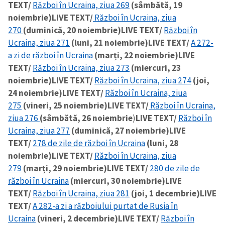
TEXT/
Război în Ucraina, ziua 269
(sâmbătă, 19
noiembrie)
LIVE TEXT/
Război în Ucraina, ziua
270
(duminică, 20 noiembrie)
LIVE TEXT/
Război în
Ucraina, ziua 271
(luni, 21 noiembrie)
LIVE TEXT/
A 272-
a zi de război în Ucraina
(marți, 22 noiembrie)
LIVE
TEXT/
Război în Ucraina, ziua 273
(miercuri, 23
noiembrie)
LIVE TEXT/
Război în Ucraina, ziua 274
(joi,
24 noiembrie)
LIVE TEXT/
Război în Ucraina, ziua
275
(vineri, 25 noiembrie)
LIVE TEXT/
Război în Ucraina,
ziua 276
(sâmbătă, 26 noiembrie
)
LIVE TEXT/
Război în
Ucraina, ziua 277
(duminică, 27 noiembrie)
LIVE
TEXT/
278 de zile de război în Ucraina
(luni, 28
noiembrie)
LIVE TEXT/
Război în Ucraina, ziua
279
(marți, 29 noiembrie)
LIVE TEXT/
280 de zile de
război în Ucraina
(miercuri, 30 noiembrie)
LIVE
TEXT/
Război în Ucraina, ziua 281
(joi, 1 decembrie)
LIVE
TEXT/
A 282-a zi a războiului purtat de Rusia în
Ucraina
(vineri, 2 decembrie)
LIVE TEXT/
Război în