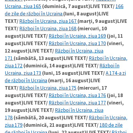
Ucraina, ziua 165
(duminică, 7 august)
LIVE TEXT/
166
CONTACT SURSĂ
de zile de război în Ucraina
(luni, 8 august)
LIVE
TEXT/
Război în Ucraina, ziua 167
(marți, 9 august)
LIVE
Sursă anonimă
TEXT/
Război în Ucraina, ziua 168
(miercuri, 10
august)
LIVE TEXT/
Război în Ucraina, ziua 169
(joi, 11
Nume
+ Numele meu
august)
LIVE TEXT/
Război în Ucraina, ziua 170
(vineri,
12 august)
LIVE TEXT/
Război în Ucraina, ziua
Email
+ Emailul meu
171
(sâmbătă, 13 august)
LIVE TEXT/
Război în Ucraina,
ziua 172
(duminică, 14 august)
LIVE TEXT/
Război în
Telefon
+ Telefon personal
Ucraina, ziua 173
(luni, 15 august)
LIVE TEXT/
A 174-a zi
de război în Ucraina
(marți, 16 august)
LIVE
Am citit și sunt de
TEXT/
Război în Ucraina, ziua 175
(miercuri, 17
acord cu
politica de
august)
LIVE TEXT/
Război în Ucraina, ziua 176
(joi, 18
confidențialitate
.
august)
LIVE TEXT/
Război în Ucraina, ziua 177
(vineri,
TRIMITE ȘTIREA
19 august)
LIVE TEXT/
Război în Ucraina, ziua
178
(sâmbătă, 20 august)
LIVE TEXT/
Război în Ucraina,
ziua 179
(duminică, 21 august)
LIVE TEXT/
180 de zile
de război în Ucraina
(luni, 22 august)
LIVE TEXT/
Război