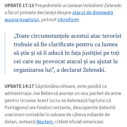
UPDATE 17:13
Președintele ucrainean Volodimir Zelenski
a făcut primele declarații despre
atacul de dimineață
asupra Israelului
, potrivit
Ukrinform
.
„Toate circumstanțele acestui atac terorist
trebuie să fie clarificate pentru ca lumea
să știe și să îi aducă în fața justiției pe toți
cei care au provocat atacul și au ajutat la
organizarea lui”, a declarat Zelenski.
UPDATE 14:17
Săptămâna viitoare, este posibil ca
administrația Joe Biden să anunțe un nou pachet de arme
pentru Ucraina. Acest lucru se datorează faptului că
Pentagonul are fonduri restante, descoperite datorită
unei erori contabile în valoare de câteva miliarde de
dolari, notează
Reuters
, citând oficiali americani.