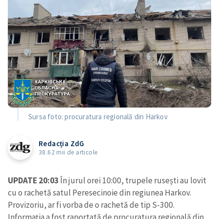
Sursa foto: procuratura regională din Harkov
Redacția ZdG
38.62 mii de articole
UPDATE 20:03
În jurul orei 10:00, trupele rusești au lovit
cu o rachetă satul Peresecinoie din regiunea Harkov.
Provizoriu, ar fi vorba de o rachetă de tip S-300.
Informația a fost raportată de procuratura regională din