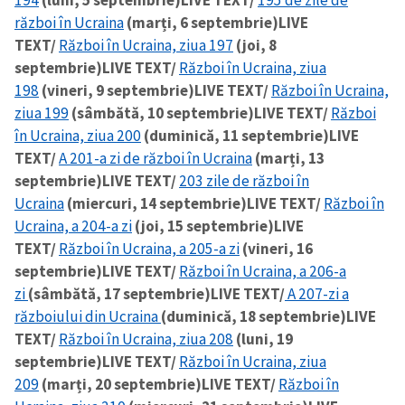
194
(luni, 5 septembrie)
LIVE TEXT/
195 de zile de
război în Ucraina
(marți, 6 septembrie)
LIVE
TEXT/
Război în Ucraina, ziua 197
(joi, 8
septembrie)
LIVE TEXT/
Război în Ucraina, ziua
198
(vineri, 9 septembrie)
LIVE TEXT/
Război în Ucraina,
ziua 199
(sâmbătă, 10 septembrie)
LIVE TEXT/
Război
în Ucraina, ziua 200
(duminică, 11 septembrie)
LIVE
TEXT/
A 201-a zi de război în Ucraina
(marți, 13
septembrie)
LIVE TEXT/
203 zile de război în
Ucraina
(miercuri, 14 septembrie)
LIVE TEXT/
Război în
Ucraina, a 204-a zi
(joi, 15 septembrie)
LIVE
TEXT/
Război în Ucraina, a 205-a zi
(vineri, 16
septembrie)
LIVE TEXT/
Război în Ucraina, a 206-a
zi
(sâmbătă, 17 septembrie)
LIVE TEXT/
A 207-zi a
războiului din Ucraina
(duminică, 18 septembrie)
LIVE
TEXT/
Război în Ucraina, ziua 208
(luni, 19
septembrie)
LIVE TEXT/
Război în Ucraina, ziua
209
(marți, 20 septembrie)
LIVE TEXT/
Război în