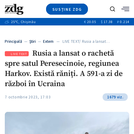
SUSȚINE ZDG
+4
Caută
+1
25
°C
, Chișinău
€
20.05
$
17.38
₽
0.214
Ştiri
+13
+10
Investigatii
Banii tăi
+3
Principală
—
Ştiri
—
Extern
— LIVE TEXT/ Rusia a lansat…
Video
Rusia a lansat o rachetă
Special
LIVE TEXT
spre satul Peresecinoie, regiunea
Blog
+1
ZdGust
Harkov. Există răniți. A 591-a zi de
război în Ucraina
7 octombrie 2023, 17:03
1679 viz.