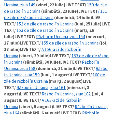
Ucraina, ziua 149
(vinei, 22 iulie)
LIVE TEXT/
150 de zile
de război în Ucraina
(sâmbătă, 23 iulie)
LIVE TEXT
/ 151
de zile de război în Ucraina
(duminică, 24 iulie)
LIVE
TEXT/
152 de zile de război în Ucraina
(luni, 25 iulie)
LIVE
TEXT/
153 de zile de război în Ucraina
(marți, 26
iulie)
LIVE TEXT/
Război în Ucraina, ziua 154
(miercuri,
27 iulie)
LIVE TEXT/
155 de zile de război în Ucraina
(joi,
ȘTIREA MEA
28 iulie)
LIVE TEXT/
A 156-a zi de război în
Titlu știre
+ Adaugă titlu
Ucraina
(vineri, 29 iulie)
LIVE TEXT/
157 de zile de război
în Ucraina
(sâmbătă, 30 iulie)
LIVE TEXT/
Război în
Ucraina, ziua 158
(duminică, 31 iulie)
LIVE TEXT/
Război
Fotografie
+ Încarcă imagine
în Ucraina, ziua 159
(luni, 1 august)
LIVE TEXT/
160 de
zile de război în Ucraina
(marți, 2 august)
LIVE
Link media
+ Link media
TEXT/
Război în Ucraina, ziua 161
(miercuri, 3
august)
LIVE TEXT/
Război în Ucraina, ziua 162
(joi, 4
august)
LIVE TEXT/
A 163-a zi de război în
Ucraina
(vineri, 5 august)
LIVE TEXT/
Război în Ucraina,
Mesajul știrei
+ Mesajul știrei
ziua 164
(sâmbătă, 6 august)
LIVE TEXT/
Război în