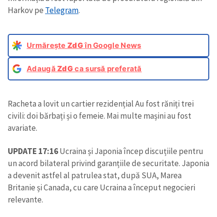
Harkov pe
Telegram
.
Urmărește
ZdG
în Google News
Adaugă
ZdG
ca sursă preferată
Racheta a lovit un cartier rezidențial Au fost răniți trei
civili: doi bărbați și o femeie. Mai multe mașini au fost
avariate.
UPDATE 17:16
Ucraina și Japonia încep discuțiile pentru
un acord bilateral privind garanțiile de securitate. Japonia
a devenit astfel al patrulea stat, după SUA, Marea
Britanie și Canada, cu care Ucraina a început negocieri
relevante.