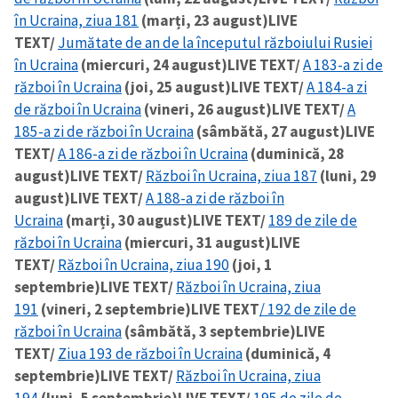
în Ucraina, ziua 181
(marți, 23 august)
LIVE
TEXT/
Jumătate de an de la începutul războiului Rusiei
în Ucraina
(miercuri, 24 august)
LIVE TEXT/
A 183-a zi de
război în Ucraina
(joi, 25 august)
LIVE TEXT/
A 184-a zi
de război în Ucraina
(vineri, 26 august)
LIVE TEXT/
A
185-a zi de război în Ucraina
(sâmbătă, 27 august)
LIVE
TEXT/
A 186-a zi de război în Ucraina
(duminică, 28
august)
LIVE TEXT/
Război în Ucraina, ziua 187
(luni, 29
august)
LIVE TEXT/
A 188-a zi de război în
Ucraina
(marți, 30 august)
LIVE TEXT/
189 de zile de
război în Ucraina
(miercuri, 31 august)
LIVE
TEXT/
Război în Ucraina, ziua 190
(joi, 1
septembrie)
LIVE TEXT/
Război în Ucraina, ziua
191
(vineri, 2 septembrie)
LIVE TEXT
/ 192 de zile de
război în Ucraina
(sâmbătă, 3 septembrie)
LIVE
TEXT/
Ziua 193 de război în Ucraina
(duminică, 4
septembrie)
LIVE TEXT/
Război în Ucraina, ziua