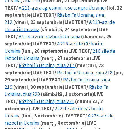
Ucraina, ziua 210
(miercuri, 21 septembrie)
LIVE
TEXT/
A 211-a zi a agresiunii ruse asupra Ucrainei
(joi, 22
septembrie)
LIVE TEXT/
Război în Ucraina, ziua
SUSȚINE
212
(vineri, 23 septembrie)
LIVE TEXT/
A 213-a zi de
război în Ucraina
(sâmbătă, 24 septembrie)
LIVE
TEXT/
A 214-a zi de război în Ucraina
(duminică, 25
septembrie)
LIVE TEXT/
A 215-a zi de război în
Ucraina
(luni, 26 septembrie)
LIVE TEXT/
216 zile de
război în Ucraina
(marți, 27 septembrie)
LIVE
TEXT/
Război în Ucraina, ziua 217
(miercuri, 28
septembrie)
LIVE TEXT/
Război în Ucraina, ziua 218
(joi,
29 septembrie)
LIVE TEXT/
Război în Ucraina, ziua
219
(vineri, 30 septembrie)
LIVE TEXT/
Război în
Ucraina, ziua 220
(sâmbătă, 1 octombrie)
LIVE
TEXT/
Război în Ucraina, ziua 221
(duminică, 2
octombrie)
LIVE TEXT/
222 de zile de război în
Ucraina
(luni, 3 octombrie)
LIVE TEXT/
A 223-a zi de
război în Ucraina
(marți, 4 octombrie)
LIVE