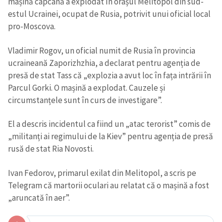
mașină capcană a explodat în orașul Melitopol din sud-
estul Ucrainei, ocupat de Rusia, potrivit unui oficial local
pro-Moscova.
Vladimir Rogov, un oficial numit de Rusia în provincia
ucraineană Zaporizhzhia, a declarat pentru agenția de
presă de stat Tass că „explozia a avut loc în fața intrării în
Parcul Gorki. O mașină a explodat. Cauzele și
circumstanțele sunt în curs de investigare”.
El a descris incidentul ca fiind un „atac terorist” comis de
„militanți ai regimului de la Kiev” pentru agenția de presă
rusă de stat Ria Novosti.
Ivan Fedorov, primarul exilat din Melitopol, a scris pe
Telegram că martorii oculari au relatat că o mașină a fost
„aruncată în aer”.