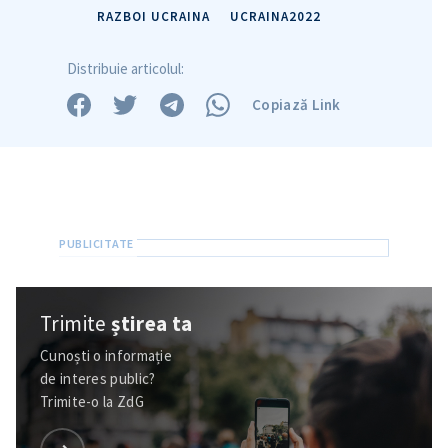
RAZBOI UCRAINA
UCRAINA2022
Distribuie articolul:
Copiază Link
Trimite
știrea ta
Cunoști o informație
de interes public?
Trimite-o la ZdG