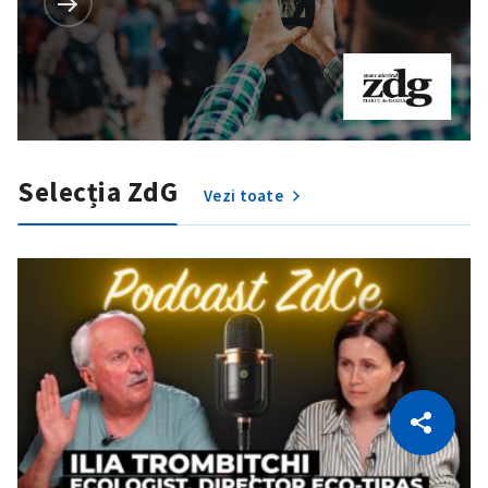
Selecția ZdG
Vezi toate
CITEȘTE
Citește articolul
Copiază Link