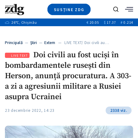
SUSȚINE ZDG
+3
Caută
+1
26
°C
, Chișinău
€
20.05
$
17.37
₽
0.214
Ştiri
+9
+4
Investigatii
Banii tăi
+1
+5
Principală
—
Ştiri
—
Extern
— LIVE TEXT/ Doi civili au…
Video
+1
Doi civili au fost uciși în
Special
LIVE TEXT
bombardamentele rusești din
Blog
+1
ZdGust
Herson, anunță procuratura. A 303-
a zi a agresiunii militare a Rusiei
asupra Ucrainei
+1
23 decembrie 2022, 14:23
2338 viz.