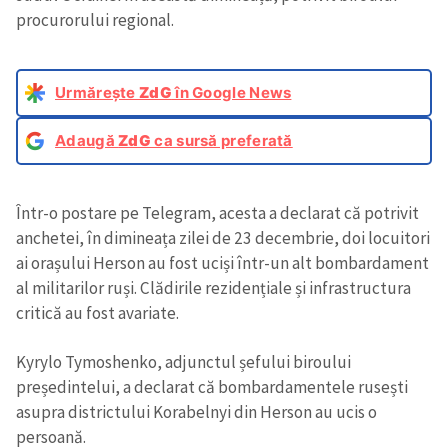
procurorului regional.
Urmărește
ZdG
în Google News
Adaugă
ZdG
ca sursă preferată
Într-o postare pe Telegram, acesta a declarat că potrivit
anchetei, în dimineața zilei de 23 decembrie, doi locuitori
ai orașului Herson au fost uciși într-un alt bombardament
al militarilor ruși. Clădirile rezidențiale și infrastructura
critică au fost avariate.
Kyrylo Tymoshenko, adjunctul șefului biroului
președintelui, a declarat că bombardamentele rusești
asupra districtului Korabelnyi din Herson au ucis o
persoană.