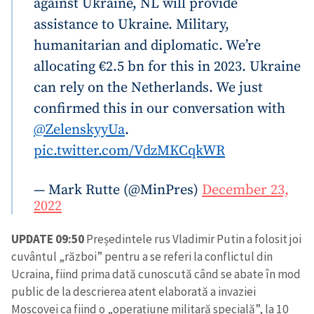
against Ukraine, NL will provide
assistance to Ukraine. Military,
humanitarian and diplomatic. We’re
allocating €2.5 bn for this in 2023. Ukraine
can rely on the Netherlands. We just
confirmed this in our conversation with
@ZelenskyyUa
.
pic.twitter.com/VdzMKCqkWR
— Mark Rutte (@MinPres)
December 23,
2022
UPDATE 09:50
Președintele rus Vladimir Putin a folosit joi
cuvântul „război” pentru a se referi la conflictul din
Ucraina, fiind prima dată cunoscută când se abate în mod
public de la descrierea atent elaborată a invaziei
Moscovei ca fiind o „operațiune militară specială”, la 10