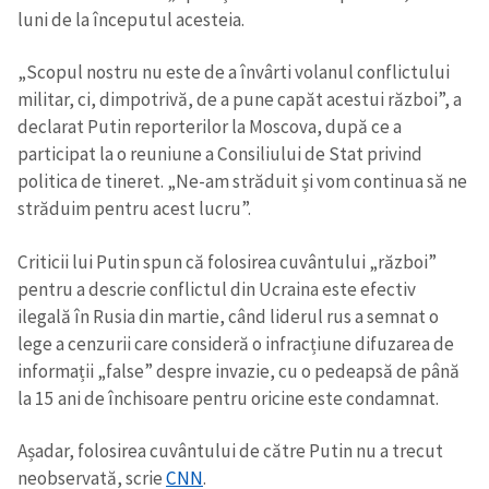
luni de la începutul acesteia.
„Scopul nostru nu este de a învârti volanul conflictului
militar, ci, dimpotrivă, de a pune capăt acestui război”, a
declarat Putin reporterilor la Moscova, după ce a
participat la o reuniune a Consiliului de Stat privind
politica de tineret. „Ne-am străduit și vom continua să ne
străduim pentru acest lucru”.
Criticii lui Putin spun că folosirea cuvântului „război”
pentru a descrie conflictul din Ucraina este efectiv
ilegală în Rusia din martie, când liderul rus a semnat o
lege a cenzurii care consideră o infracțiune difuzarea de
informații „false” despre invazie, cu o pedeapsă de până
la 15 ani de închisoare pentru oricine este condamnat.
Așadar, folosirea cuvântului de către Putin nu a trecut
neobservată, scrie
CNN
.