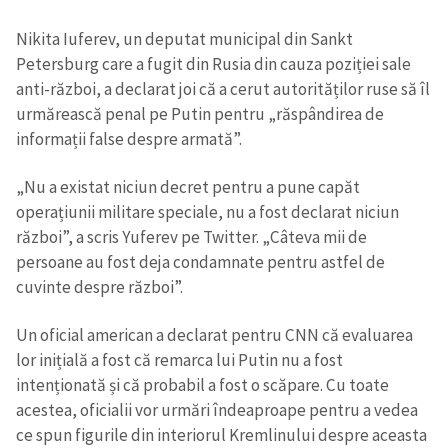
Nikita Iuferev, un deputat municipal din Sankt
Petersburg care a fugit din Rusia din cauza poziției sale
anti-război, a declarat joi că a cerut autorităților ruse să îl
urmărească penal pe Putin pentru „răspândirea de
informații false despre armată”.
„Nu a existat niciun decret pentru a pune capăt
operațiunii militare speciale, nu a fost declarat niciun
război”, a scris Yuferev pe Twitter. „Câteva mii de
persoane au fost deja condamnate pentru astfel de
cuvinte despre război”.
Un oficial american a declarat pentru CNN că evaluarea
lor inițială a fost că remarca lui Putin nu a fost
intenționată și că probabil a fost o scăpare. Cu toate
acestea, oficialii vor urmări îndeaproape pentru a vedea
ce spun figurile din interiorul Kremlinului despre aceasta