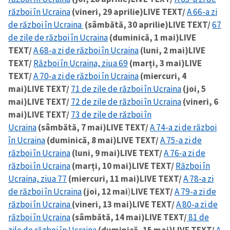
război în Ucraina
(vineri, 29 aprilie)
LIVE TEXT/
A 66-a zi
de război în Ucraina
(sâmbătă, 30 aprilie)
LIVE TEXT/
67
de zile de război în Ucraina
(duminică, 1 mai)
LIVE
TEXT/
A 68-a zi de război în Ucraina
(luni, 2 mai)
LIVE
TEXT/
Război în Ucraina, ziua 69
(marți, 3 mai)
LIVE
TEXT/
A 70-a zi de război în Ucraina
(miercuri, 4
mai)
LIVE TEXT/
71 de zile de război în Ucraina
(joi, 5
ȘTIREA MEA
mai)
LIVE TEXT/
72 de zile de război în Ucraina
(vineri, 6
Titlu știre
+ Adaugă titlu
mai)
LIVE TEXT/
73 de zile de război în
Ucraina
(sâmbătă, 7 mai)
LIVE TEXT/
A 74-a zi de război
Fotografie
+ Încarcă imagine
în Ucraina
(duminică, 8 mai)
LIVE TEXT/
A 75-a zi de
război în Ucraina
(luni, 9 mai)
LIVE TEXT/
A 76-a zi de
război în Ucraina
(marți, 10 mai)
LIVE TEXT/
Război în
Link media
+ Link media
Ucraina, ziua 77
(miercuri, 11 mai)
LIVE TEXT/
A 78-a zi
de război în Ucraina
(joi, 12 mai
)
LIVE TEXT/
A 79-a zi de
război în Ucraina
(vineri, 13 mai)
LIVE TEXT/
A 80-a zi de
război în Ucraina
(sâmbătă, 14 mai)
LIVE TEXT/
81 de
Mesajul știrei
+ Mesajul știrei
zile de război în Ucraina
(duminică, 15 mai)
LIVE TEXT/
A