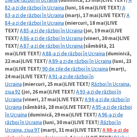
82-a zi de război în Ucraina
(luni, 16 mai)
LIVE TEXT/
A
CONTACT SURSĂ
83-a zi de război în Ucraina
(marți, 17 mai)
LIVE TEXT/
A
84-a zi de război în Ucraina
(miercuri, 18 mai)
LIVE
Sursă anonimă
TEXT/
A 85-a zi de război în Ucraina
(joi, 19 mai)
LIVE
TEXT/
A 86-a zi de război în Ucraina
(vineri, 20 mai)
LIVE
Nume
+ Numele meu
TEXT/
A 87-a zi de război în Ucraina
(sâmbătă, 21
mai)
LIVE TEXT/
A 88-a zi de război în Ucraina
(duminică,
Email
+ Emailul meu
22 mai)
LIVE TEXT/
A 89-a zi de război în Ucraina
(luni, 23
mai)
LIVE TEXT/
90 de zile de război în Ucraina
(marți,
Telefon
+ Telefon personal
24 mai)
LIVE TEXT/
A 91-a zi de război în
Ucraina
(miercuri, 25 mai)
LIVE TEXT/
Război în Ucraina,
Am citit și sunt de
ziua 92
(joi, 26 mai)
LIVE TEXT/
A 93-a zi de război în
acord cu
politica de
Ucraina
(vineri, 27 mai)
LIVE TEXT/
A 94-a zi de război în
confidențialitate
.
Ucraina
(sâmbătă, 28 mai)
LIVE TEXT/
A 95-a zi de război
TRIMITE ȘTIREA
în Ucraina
(duminică, 29 mai)
LIVE TEXT/
A 96-a zi de
război în Ucraina
(luni, 30 mai)
LIVE TEXT/
Război în
Ucraina, ziua 97
(marți, 31 mai)
LIVE TEXT/
A 98-a zi de