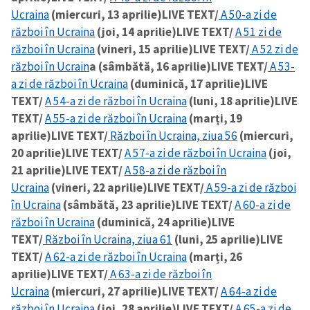
Ucraina
(miercuri, 13 aprilie)
LIVE TEXT/
A 50-a zi de
război în Ucraina
(joi, 14 aprilie)
LIVE TEXT/
A 51 zi de
război în Ucraina
(vineri, 15 aprilie)
LIVE TEXT/
A 52 zi de
război în Ucrain
a (sâmbătă, 16 aprilie)
LIVE TEXT/
A 53-
a zi de război în Ucraina
(duminică, 17 aprilie)
LIVE
TEXT/
A 54-a zi de război în Ucraina
(luni, 18 aprilie)
LIVE
TEXT/
A 55-a zi de război în Ucraina
(marți, 19
aprilie)
LIVE TEXT/
Război în Ucraina, ziua 56
(miercuri,
20 aprilie)
LIVE TEXT/
A 57-a zi de război în Ucraina
(joi,
21 aprilie)
LIVE TEXT/
A 58-a zi de război în
Ucraina
(vineri, 22 aprilie)
LIVE TEXT/
A 59-a zi de război
în Ucraina
(sâmbătă, 23 aprilie)
LIVE TEXT/
A 60-a zi de
război în Ucraina
(duminică, 24 aprilie)
LIVE
TEXT/
Război în Ucraina, ziua 61
(luni, 25 aprilie)
LIVE
TEXT/
A 62-a zi de război în Ucraina
(marți, 26
aprilie)
LIVE TEXT/
A 63-a zi de război în
Ucraina
(miercuri, 27 aprilie)
LIVE TEXT/
A 64-a zi de
război în Ucraina
(joi, 28 aprilie)
LIVE TEXT/
A 65-a zi de