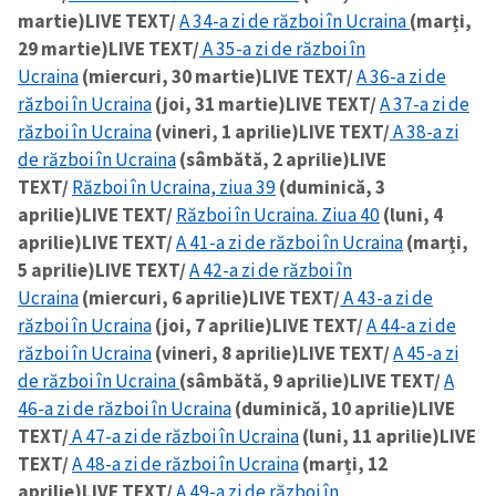
martie)
LIVE TEXT/
A 34-a zi de război în Ucraina
(marți,
29 martie)
LIVE TEXT/
A 35-a zi de război în
Ucraina
(miercuri, 30 martie)
LIVE TEXT/
A 36-a zi de
război în Ucraina
(joi, 31 martie)
LIVE TEXT/
A 37-a zi de
război în Ucraina
(vineri, 1 aprilie)
LIVE TEXT/
A 38-a zi
de război în Ucraina
(sâmbătă, 2 aprilie)
LIVE
TEXT/
Război în Ucraina, ziua 39
(duminică, 3
aprilie)
LIVE TEXT/
Război în Ucraina. Ziua 40
(luni, 4
aprilie)
LIVE TEXT/
A 41-a zi de război în Ucraina
(marți,
5 aprilie)
LIVE TEXT/
A 42-a zi de război în
Ucraina
(miercuri, 6 aprilie)
LIVE TEXT/
A 43-a zi de
război în Ucraina
(joi, 7 aprilie)
LIVE TEXT/
A 44-a zi de
război în Ucraina
(vineri, 8 aprilie)
LIVE TEXT/
A 45-a zi
de război în Ucraina
(sâmbătă, 9 aprilie)
LIVE TEXT/
A
46-a zi de război în Ucraina
(duminică, 10 aprilie)
LIVE
TEXT/
A 47-a zi de război în Ucraina
(luni, 11 aprilie)
LIVE
TEXT/
A 48-a zi de război în Ucraina
(marți, 12
aprilie)
LIVE TEXT/
A 49-a zi de război în