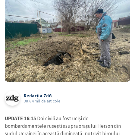
Redacția ZdG
38.64 mii de articole
UPDATE 16:15
Doi civili au fost uciși de
bombardamentele rusești asupra orașului Herson din
sudul Ucrainei în această dimineață, potrivit biroului