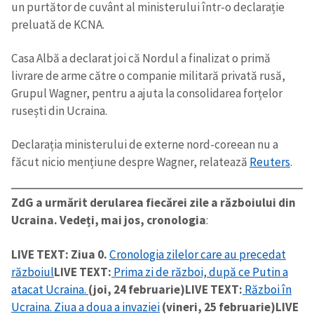
un purtător de cuvânt al ministerului într-o declarație
preluată de KCNA.
Casa Albă a declarat joi că Nordul a finalizat o primă
livrare de arme către o companie militară privată rusă,
Grupul Wagner, pentru a ajuta la consolidarea forțelor
rusești din Ucraina.
Declarația ministerului de externe nord-coreean nu a
făcut nicio mențiune despre Wagner, relatează
Reuters
.
ZdG a urmărit derularea fiecărei zile a războiului din
Ucraina. Vedeți, mai jos, cronologia
:
LIVE TEXT: Ziua 0.
Cronologia zilelor care au precedat
războiul
LIVE TEXT:
Prima zi de război, după ce Putin a
atacat Ucraina.
(joi, 24 februarie)
LIVE TEXT:
Război în
Ucraina. Ziua a doua a invaziei
(vineri, 25 februarie)
LIVE