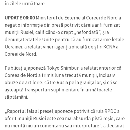
în zilele următoare.
UPDATE 08:00
Ministerul de Externe al Coreei de Nord a
negat o informație din presă potrivit căreia ar fi furnizat
muniții Rusiei, calificând-o drept „nefondată”, și a
denunțat Statele Unite pentru că au furnizat arme letale
Ucrainei, a relatat vineri agenția oficială de știri KCNA a
Coreei de Nord.
Publicația japoneză Tokyo Shimbun a relatat anterior că
Coreea de Nord a trimis luna trecută muniții, inclusiv
obuze de artilerie, către Rusia pe la granița lor, și că se
așteaptă transporturi suplimentare în următoarele
săptămâni.
Trimite o informație
Despre ZdG
„Raportul fals al presei japoneze potrivit căruia RPDC a
in English
на русском
oferit muniții Rusiei este cea mai absurdă pistă roșie, care
nu merită niciun comentariu sau interpretare”, a declarat