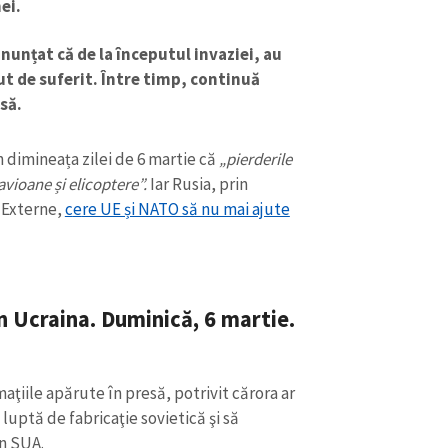
ei.
anunțat că de la începutul invaziei, au
vut de suferit. Între timp, continuă
să.
n dimineața zilei de 6 martie că
„pierderile
avioane și elicoptere”.
Iar Rusia, prin
 Externe,
c
e
re UE și NATO să nu mai ajute
n Ucraina.
Duminică, 6 martie.
CONTACT SURSĂ
Sursă anonimă
+ Adaugă titlu
aţiile apărute în presă, potrivit cărora ar
Nume
+ Numele 
+ Încarcă imagine
luptă de fabricaţie sovietică şi să
n SUA.