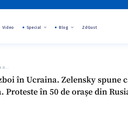
Video
Special
Blog
ZdGust
+1
Banii tăi
a zi…
+1
zboi în Ucraina. Zelensky spune c
Proteste în 50 de orașe din Rusia
+1