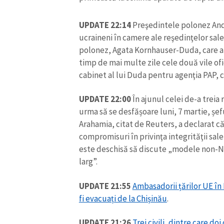
Link media
UPDATE 22:14
Preşedintele polonez And
ucraineni în camere ale reşedinţelor sale of
polonez, Agata Kornhauser-Duda, care a in
Mesajul știrei
timp de mai multe zile cele două vile ofi
cabinet al lui Duda pentru agenţia PAP, 
UPDATE 22:00
În ajunul celei de-a treia
urma să se desfășoare luni, 7 martie, șef
Arahamia, citat de Reuters, a declarat c
compromisuri în privinţa integrităţii sale 
este deschisă să discute „modele non-N
larg”.
UPDATE 21:55
Ambasadorii țărilor UE în
fi evacuați de la Chișinău
.
UPDATE 21:26
Trei civili, dintre care d