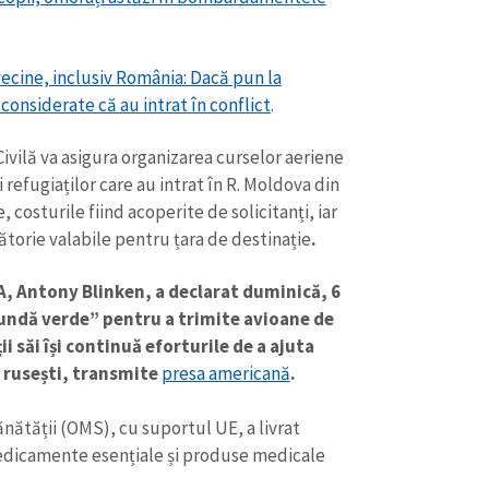
vecine, inclusiv România: Dacă pun la
considerate că au intrat în conflict
.
vilă va asigura organizarea curselor aeriene
i refugiaților care au intrat în R. Moldova din
 costurile fiind acoperite de solicitanți, iar
ătorie valabile pentru țara de destinație
.
A, Antony Blinken, a declarat duminică, 6
ndă verde” pentru a trimite avioane de
ii săi își continuă eforturile de a ajuta
i rusești, transmite
presa americană
.
nătății (OMS), cu suportul UE, a livrat
medicamente esențiale și produse medicale