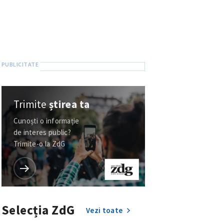
Trimite
știrea ta
Cunoști o informație
de interes public?
Trimite-o la ZdG
Selecția ZdG
Vezi toate