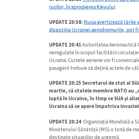
rușilor, în apropierea Kievului
.
UPDATE 20:58:
Rusia avertizează țările 
dispoziția Ucrainei aerodromurile, pot fi 
UPDATE 20:41
Autoritatea Aeronautică Ci
neregulate în scopul facilitării circulație
Ucraina. Cursele aeriene vor fi comerciale,
pasagerii trebuie să dețină actele de căl
UPDATE 20:25 Secretarul de stat al SU
martie, că statele membre NATO au „u
luptă în Ucraina, în timp ce SUA și aliaț
Ucraina să se apere împotriva invazie
UPDATE 20:24
Organizația Mondială a Să
Ministerului Sănătății (MS) o tonă de 
destinate situațiilor de urgență.