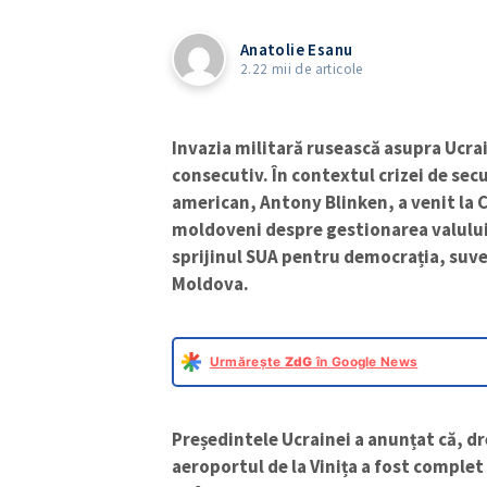
Anatolie Esanu
2.22 mii de articole
Invazia militară rusească asupra Ucra
consecutiv. În contextul crizei de sec
american, Antony Blinken, a venit la C
moldoveni despre gestionarea valului 
sprijinul SUA pentru democrația, suver
Moldova.
Urmărește
ZdG
în Google News
Președintele Ucrainei a anunțat că, d
aeroportul de la Vinița a fost complet 