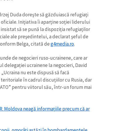
Email
+ Emailul 
+ Link media
rzej Duda doreşte să găzduiască refugiaţi
Telefon
+ Telefon pe
iciale. Iniţiativa îi aparţine soţiei liderului
sistat să se pună la dispoziţia refugiaţilor
Am citit și sunt de ac
+ Mesajul știrei
ciale ale preşedintelui, a declarat şeful de
confidențialitate
.
conform Belga, citată de
g4media.ro
.
TRIMITE ȘT
 runde de negocieri ruso-ucrainene, care ar
ul delegației ucrainene la negocieri, David
ă „Ucraina nu este dispusă să facă
teritoriale în cadrul discuţiilor cu Rusia, dar
ATO” pentru viitorul său, într-un forum mai
 R. Moldova neagă informațiile precum că ar
oi copii, omorâți astăzi în bombardamentele