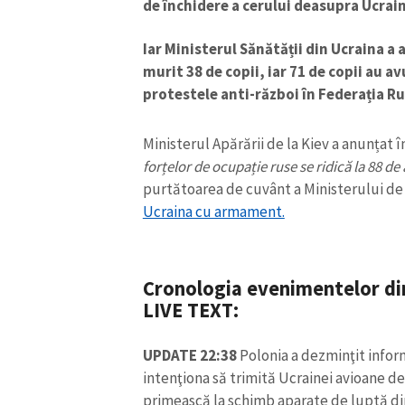
de închidere a cerului deasupra Ucrain
Iar Ministerul Sănătății din Ucraina a 
murit 38 de copii, iar 71 de copii au a
protestele anti-război în Federația Ru
Ministerul Apărării de la Kiev a anunțat î
forțelor de ocupație ruse se ridică la 88 de 
purtătoarea de cuvânt a Ministerului de
Ucraina cu armament.
Cronologia evenimentelor di
ȘTIREA MEA
LIVE TEXT:
Titlu știre
UPDATE 22:38
Polonia a dezminţit inform
Fotografie
intenţiona să trimită Ucrainei avioane de 
primească la schimb aparate de luptă di