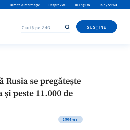
Trimite o informație
Despre ZdG
in English
на русском
SUSȚINE
Caută
Caută
ă Rusia se pregătește
 și peste 11.000 de
1904 viz.