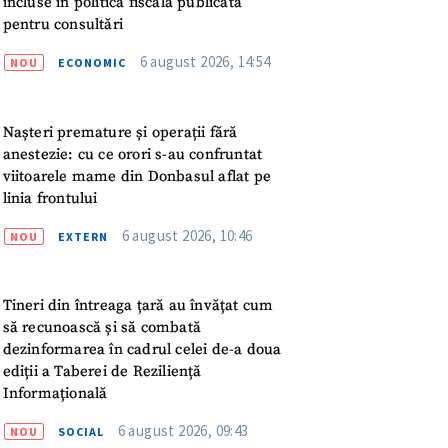
incluse în politica fiscală publicată
meu
pentru consultări
6 august 2026, 14:54
rsonal
NOU
ECONOMIC
ord cu
politica de
Nașteri premature și operații fără
anestezie: cu ce orori s-au confruntat
IREA
viitoarele mame din Donbasul aflat pe
linia frontului
6 august 2026, 10:46
NOU
EXTERN
Tineri din întreaga țară au învățat cum
să recunoască și să combată
dezinformarea în cadrul celei de-a doua
ediții a Taberei de Reziliență
Informațională
6 august 2026, 09:43
NOU
SOCIAL