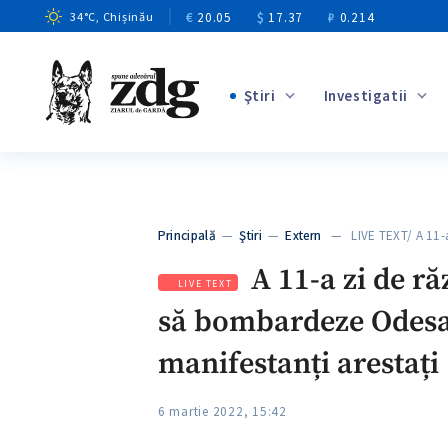
€
20.05
$
17.37
₽
0.214
34
°C
, Chișinău
Ştiri
Investigatii
+1
+14
+10
Principală
—
Ştiri
—
Extern
— LIVE TEXT/ A 11-
+4
A 11-a zi de ră
LIVE TEXT
să bombardeze Odesa. 
manifestanți arestați
6 martie 2022, 15:42