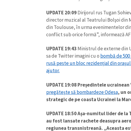
UPDATE 20:09
Dirijorul rus Tugan Sohiev
director muzical al Teatrului Bolşoi din 
din Toulouse, în urma evenimentelor din
conflict sub orice formă”, informează AF
UPDATE 19:43
Ministrul de externe din 
sa de Twitter imagini cu o
bombă de 500 d
rusă peste un bloc rezidențial din orașu
ajutor.
UPDATE 19:08
Președintele ucrainean 
pregătește să bombardeze Odesa
, un 
strategic de pe coasta Ucrainei la Ma
UPDATE 18:50
Așa-numitul lider de la
au fost lansate rachete deasupra aerop
regiunea transnistreană. „Aceasta est