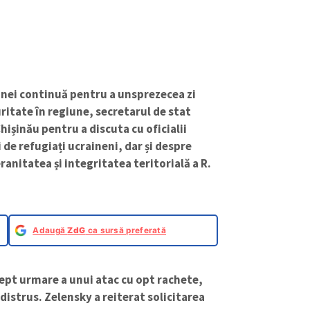
inei continuă pentru a unsprezecea zi
uritate în regiune, secretarul de stat
hișinău pentru a discuta cu oficialii
de refugiați ucraineni, dar și despre
anitatea și integritatea teritorială a R.
Adaugă
ZdG
ca sursă preferată
rept urmare a unui atac cu opt rachete,
distrus. Zelensky a reiterat solicitarea