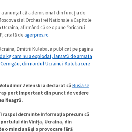
 a anunţat că a demisionat din funcţia de
Moscova şi al Orchestrei Naţionale a Capitole
 Ucraina, afirmând că se opune “oricărui
P, citată de
agerpres.ro
.
Ucraina, Dmitrii Kuleba, a publicat pe pagina
e kg care nu a explodat, lansată de armata
l Cernigău, din nordul Ucrainei. Kuleba cere
Volodimir Zelenski a declarat că
Rusia se
oraș-port important din punct de vedere
rea Neagră.
 Tiraspol dezminte informația precum că
ortului din Vinița, Ucraina, din
e o minciună și o provocare fără