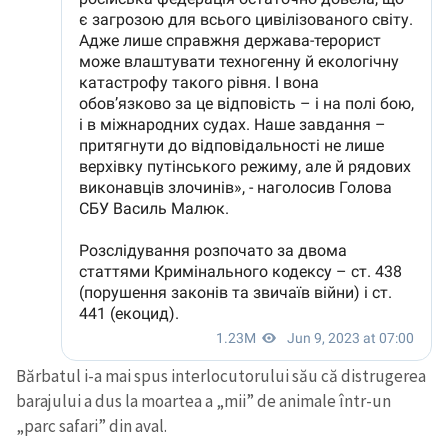
Bărbatul i-a mai spus interlocutorului său că distrugerea
barajului a dus la moartea a „mii” de animale într-un
„parc safari” din aval.