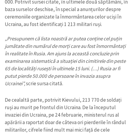
000. Potrivit sursei citate, în ultimele două săptămâni, în
baza surselor deschise, în special a anunțurilor despre
ceremoniile organizate la înmormântarea celor uciși în
Ucraina, au fost identificați 1 213 militari ruși.
„Presupunem că lista noastră ar putea conține cel puțin
jumătate din numărul de morți care au fost înmormântați
în realitate în Rusia. Am ajuns la această concluzie prin
examinarea sistematică a situației din cimitirele din peste
65 de localități rusești în ultimele 15 luni. (…) Rusia ar fi
putut pierde 50.000 de persoane în invazia asupra
Ucrainei”,
scrie sursa citată.
De cealaltă parte, potrivit Kievului, 213 770 de soldați
ruși au murit pe frontul din Ucraina. De la începutul
invaziei din Ucraina, pe 24 februarie, ministerul rus al
apărării a raportat doar de câteva ori pierderile în rândul
militarilor, cifrele fiind mult mai mici față de cele