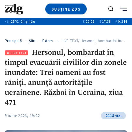
SUSȚINE ZDG
+4
Caută
+1
25
°C
, Chișinău
€
20.05
$
17.38
₽
0.214
Ştiri
+13
+10
Investigatii
Banii tăi
+3
Principală
—
Ştiri
—
Extern
— LIVE TEXT/ Hersonul, bombardat în…
Video
Hersonul, bombardat în
Special
LIVE TEXT
timpul evacuării civililor din zonele
Blog
+1
ZdGust
inundate: Trei oameni au fost
răniți, anunță autoritățile
ucrainene. Război în Ucraina, ziua
471
9 iunie 2023, 19:02
2118 viz.