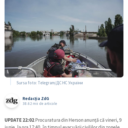
Sursa foto: Telegram/ДСНС України
Redacția ZdG
38.62 mii de articole
UPDATE 22:02
Procuratura din Herson anunță că vineri, 9
iunie, la ora 17:40, în timpul evacuării civililor din zonele