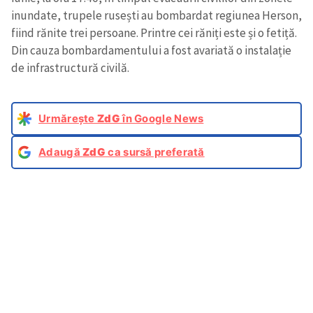
inundate, trupele rusești au bombardat regiunea Herson,
fiind rănite trei persoane. Printre cei răniți este și o fetiță.
Din cauza bombardamentului a fost avariată o instalație
de infrastructură civilă.
Urmărește
ZdG
în Google News
Adaugă
ZdG
ca sursă preferată