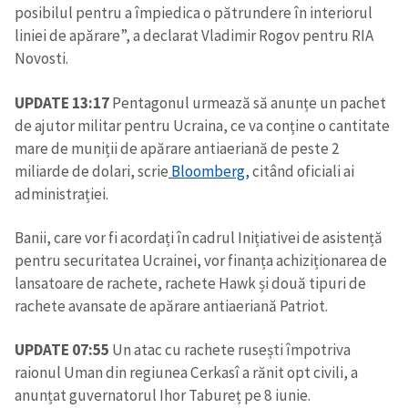
posibilul pentru a împiedica o pătrundere în interiorul
liniei de apărare”, a declarat Vladimir Rogov pentru RIA
Novosti.
UPDATE 13:17
Pentagonul urmează să anunțe un pachet
de ajutor militar pentru Ucraina, ce va conține o cantitate
mare de muniții de apărare antiaeriană de peste 2
miliarde de dolari, scrie
Bloomberg,
citând oficiali ai
administrației.
Banii, care vor fi acordați în cadrul Inițiativei de asistență
pentru securitatea Ucrainei, vor finanța achiziționarea de
lansatoare de rachete, rachete Hawk și două tipuri de
rachete avansate de apărare antiaeriană Patriot.
UPDATE 07:55
Un atac cu rachete rusești împotriva
raionul Uman din regiunea Cerkasî a rănit opt civili, a
anunțat guvernatorul Ihor Tabureț pe 8 iunie.