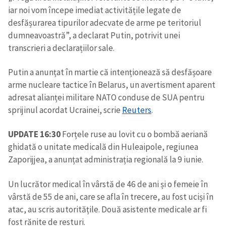
iar noi vom începe imediat activitățile legate de
desfășurarea tipurilor adecvate de arme pe teritoriul
dumneavoastră”, a declarat Putin, potrivit unei
transcrieri a declarațiilor sale.
Putin a anunțat în martie că intenționează să desfășoare
arme nucleare tactice în Belarus, un avertisment aparent
adresat alianței militare NATO conduse de SUA pentru
sprijinul acordat Ucrainei, scrie
Reuters
.
UPDATE 16:30
Forțele ruse au lovit cu o bombă aeriană
ghidată o unitate medicală din Huleaipole, regiunea
Zaporijjea, a anunțat administrația regională la 9 iunie.
Un lucrător medical în vârstă de 46 de ani și o femeie în
vârstă de 55 de ani, care se afla în trecere, au fost uciși în
atac, au scris autoritățile. Două asistente medicale ar fi
fost rănite de resturi.