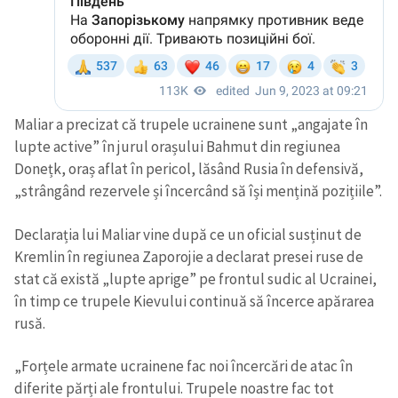
Maliar a precizat că trupele ucrainene sunt „angajate în
lupte active” în jurul orașului Bahmut din regiunea
Donețk, oraș aflat în pericol, lăsând Rusia în defensivă,
„strângând rezervele și încercând să își mențină pozițiile”.
Declarația lui Maliar vine după ce un oficial susținut de
Kremlin în regiunea Zaporojie a declarat presei ruse de
stat că există „lupte aprige” pe frontul sudic al Ucrainei,
în timp ce trupele Kievului continuă să încerce apărarea
rusă.
„Forțele armate ucrainene fac noi încercări de atac în
diferite părți ale frontului. Trupele noastre fac tot