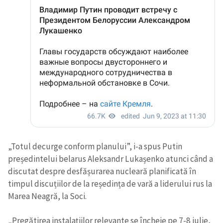
„Totul decurge conform planului”, i-a spus Putin
președintelui belarus Aleksandr Lukașenko atunci când a
discutat despre desfășurarea nucleară planificată în
timpul discuțiilor de la reședința de vară a liderului rus la
Marea Neagră, la Soci.
„Pregătirea instalațiilor relevante se încheie pe 7-8 iulie,