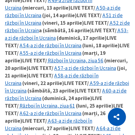
aprilie)
LIVE TEXT/
A 49-a zi de război în
Ucraina
(miercuri, 13 aprilie)
LIVE TEXT/
A 50-a zi de
război în Ucraina
(joi, 14 aprilie)
LIVE TEXT/
A 51 zi de
război în Ucraina
(vineri, 15 aprilie)
LIVE TEXT/
A 52 zi de
război în Ucrain
a (sâmbătă, 16 aprilie)
LIVE TEXT/
A 53-
a zi de război în Ucraina
(duminică, 17 aprilie)
LIVE
TEXT/
A 54-a zi de război în Ucraina
(luni, 18 aprilie)
LIVE
TEXT/
A 55-a zi de război în Ucraina
(marți, 19
aprilie)
LIVE TEXT/
Război în Ucraina, ziua 56
(miercuri,
20 aprilie)
LIVE TEXT/
A 57-a zi de război în Ucraina
(joi,
21 aprilie)
LIVE TEXT/
A 58-a zi de război în
Ucraina
(vineri, 22 aprilie)
LIVE TEXT/
A 59-a zi de război
în Ucraina
(sâmbătă, 23 aprilie)
LIVE TEXT/
A 60-a zi de
război în Ucraina
(duminică, 24 aprilie)
LIVE
TEXT/
Război în Ucraina, ziua 61
(luni, 25 aprilie)
LIVE
CITEȘTE
TEXT/
A 62-a zi de război în Ucraina
(marți, 26
aprilie)
LIVE TEXT/
A 63-a zi de război în
Citește articolul
Copiază Link
Ucraina
(miercuri, 27 aprilie)
LIVE TEXT/
A 64-a zi de