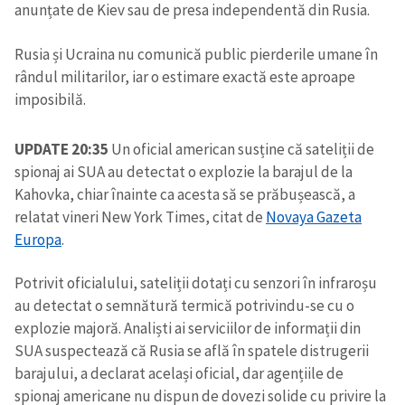
anunțate de Kiev sau de presa independentă din Rusia.
Rusia și Ucraina nu comunică public pierderile umane în
rândul militarilor, iar o estimare exactă este aproape
imposibilă.
UPDATE 20:35
Un oficial american susține că sateliții de
spionaj ai SUA au detectat o explozie la barajul de la
Kahovka, chiar înainte ca acesta să se prăbușească, a
relatat vineri New York Times, citat de
Novaya Gazeta
Europa
.
Potrivit oficialului, sateliții dotați cu senzori în infraroșu
au detectat o semnătură termică potrivindu-se cu o
explozie majoră. Analiști ai serviciilor de informații din
SUA suspectează că Rusia se află în spatele distrugerii
barajului, a declarat același oficial, dar agențiile de
spionaj americane nu dispun de dovezi solide cu privire la