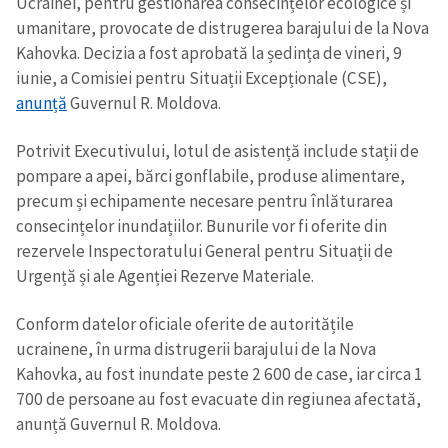
Ucrainei, pentru gestionarea consecințelor ecologice și
umanitare, provocate de distrugerea barajului de la Nova
Kahovka. Decizia a fost aprobată la ședința de vineri, 9
iunie, a Comisiei pentru Situații Excepționale (CSE),
anunță
Guvernul R. Moldova.
Potrivit Executivului, lotul de asistență include stații de
pompare a apei, bărci gonflabile, produse alimentare,
precum și echipamente necesare pentru înlăturarea
consecințelor inundațiilor. Bunurile vor fi oferite din
rezervele Inspectoratului General pentru Situații de
Urgență și ale Agenției Rezerve Materiale.
Conform datelor oficiale oferite de autoritățile
ucrainene, în urma distrugerii barajului de la Nova
Kahovka, au fost inundate peste 2 600 de case, iar circa 1
700 de persoane au fost evacuate din regiunea afectată,
anunță Guvernul R. Moldova.