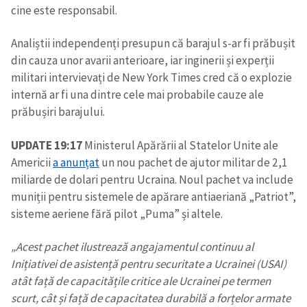
cine este responsabil.
Analiștii independenți presupun că barajul s-ar fi prăbușit
din cauza unor avarii anterioare, iar inginerii și experții
militari intervievați de New York Times cred că o explozie
internă ar fi una dintre cele mai probabile cauze ale
prăbușiri barajului.
UPDATE 19:17
Ministerul Apărării al Statelor Unite ale
Americii
a anunțat
un nou pachet de ajutor militar de 2,1
miliarde de dolari pentru Ucraina. Noul pachet va include
muniții pentru sistemele de apărare antiaeriană „Patriot”,
sisteme aeriene fără pilot „Puma” și altele.
„Acest pachet ilustrează angajamentul continuu al
Inițiativei de asistență pentru securitate a Ucrainei (USAI)
atât față de capacitățile critice ale Ucrainei pe termen
scurt, cât și față de capacitatea durabilă a forțelor armate