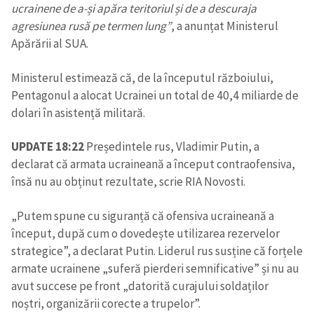
ucrainene de a-și apăra teritoriul și de a descuraja
agresiunea rusă pe termen lung”
, a anunțat Ministerul
Apărării al SUA.
Ministerul estimează că, de la începutul războiului,
Pentagonul a alocat Ucrainei un total de 40,4 miliarde de
dolari în asistență militară.
UPDATE 18:22
Președintele rus, Vladimir Putin, a
declarat că armata ucraineană a început contraofensiva,
însă nu au obținut rezultate, scrie RIA Novosti.
„Putem spune cu siguranță că ofensiva ucraineană a
început, după cum o dovedește utilizarea rezervelor
strategice”, a declarat Putin. Liderul rus susține că forțele
armate ucrainene „suferă pierderi semnificative” și nu au
avut succese pe front „datorită curajului soldaților
noștri, organizării corecte a trupelor”.