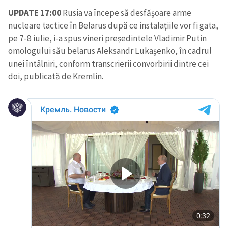
UPDATE 17:00
Rusia va începe să desfășoare arme
nucleare tactice în Belarus după ce instalațiile vor fi gata,
pe 7-8 iulie, i-a spus vineri președintele Vladimir Putin
omologului său belarus Aleksandr Lukașenko, în cadrul
unei întâlniri, conform transcrierii convorbirii dintre cei
doi, publicată de Kremlin.