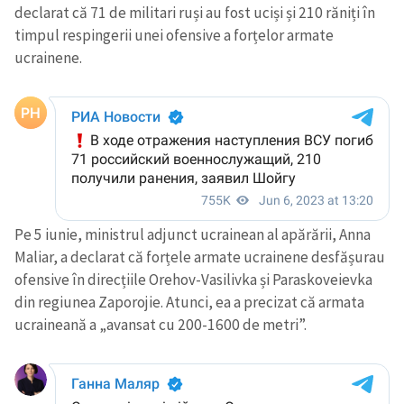
declarat că 71 de militari ruși au fost uciși și 210 răniți în
timpul respingerii unei ofensive a forțelor armate
ucrainene.
Pe 5 iunie, ministrul adjunct ucrainean al apărării, Anna
Maliar, a declarat că forțele armate ucrainene desfășurau
ofensive în direcțiile Orehov-Vasilivka și Paraskoveievka
din regiunea Zaporojie. Atunci, ea a precizat că armata
ucraineană a „avansat cu 200-1600 de metri”.
Trimite o informație
Despre ZdG
in English
на русском