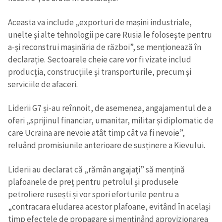
Aceasta va include „exporturi de mașini industriale,
unelte și alte tehnologii pe care Rusia le folosește pentru
a-și reconstrui mașinăria de război”, se menționează în
declarație. Sectoarele cheie care vor fi vizate includ
producția, construcțiile și transporturile, precum și
serviciile de afaceri.
Liderii G7 și-au reînnoit, de asemenea, angajamentul de a
oferi „sprijinul financiar, umanitar, militar și diplomatic de
care Ucraina are nevoie atât timp cât va fi nevoie”,
reluând promisiunile anterioare de susținere a Kievului.
Liderii au declarat că „rămân angajați” să mențină
plafoanele de preț pentru petrolul și produsele
petroliere rusești și vor spori eforturile pentru a
„contracara eludarea acestor plafoane, evitând în același
timp efectele de propagare și menținând aprovizionarea