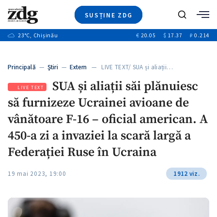
SUSȚINE ZDG
Caută
+2
23
°C
, Chișinău
€
20.05
$
17.37
₽
0.214
Ştiri
+6
+3
Investigatii
Banii tăi
+2
Principală
—
Ştiri
—
Extern
— LIVE TEXT/ SUA și aliații…
Video
+1
+1
SUA și aliații săi plănuiesc
Special
LIVE TEXT
să furnizeze Ucrainei avioane de
Blog
+2
ZdGust
vânătoare F-16 – oficial american. A
+1
450-a zi a invaziei la scară largă a
Federației Ruse în Ucraina
19 mai 2023, 19:00
1912 viz.