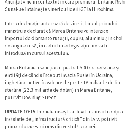
Anunțul vine în contextul în care premierul britanic Rishi
Sunak se întâlnește vineri cu liderii G7 la Hiroshima.
Într-o declarație anterioară de vineri, biroul primului
ministru a declarat că Marea Britanie va interzice
importul de diamante rusești, cupru, aluminiu și nichel
de origine rusă, în cadrul unei legislații care va fi
introdusă în cursul acestui an.
Marea Britanie a sancționat peste 1.500 de persoane și
entități de când a început invazia Rusiei în Ucraina,
înghețând active în valoare de peste 18 miliarde de lire
sterline (22,3 miliarde de dolari) în Marea Britanie,
potrivit Downing Street.
UPDATE 10:15
Dronele rusești au lovit în cursul nopții o
instalație de „infrastructură critică” din Lviv, potrivit
primarului acestui oraș din vestul Ucrainei.