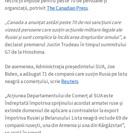
restricții impuse pentru peste 70 de persoane și
organizații, potrivit
The Canadian Press
.
„Canada a anunțat astăzi peste 70 de noi sancțiuni care
vizează persoane care susțin acțiunile militare ilegale ale
Rusiei și sunt complice la încălcarea drepturilor omului”
, a
declarat premierul Justin Trudeau în timpul summitului
ȘTIREA MEA
G7 de la Hiroshima.
Titlu știre
+ Adaugă titlu
De asemenea, Administrația președintelui SUA, Joe
Biden, a adăugat 71 de companii care susțin Rusia pe lista
Fotografie
+ Încarcă imagine
neagră a comerțului, scrie
Reuters
.
„Acțiunea Departamentului de Comerț al SUA este
Link media
+ Link media
îndreptată împotriva sprijinului acordat armatei ruse și
extinde domeniul de aplicare a controalelor la export
împotriva Rusiei și Belarusului. Lista neagră include 69 de
companii rusești, una din Armenia și una din Kârgâzstan”,
Mesajul știrei
+ Mesajul știrei
se arată în raport.