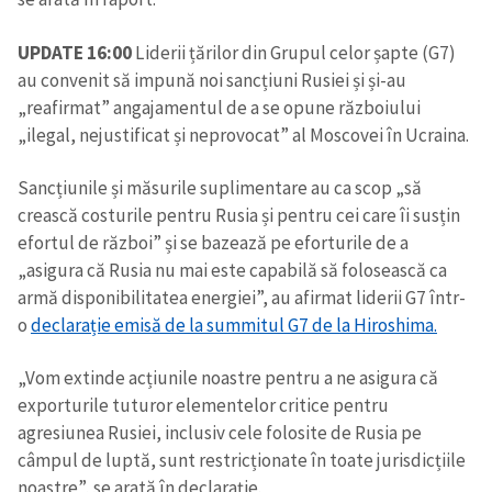
CONTACT SURSĂ
UPDATE 16:00
Liderii țărilor din Grupul celor șapte (G7)
au convenit să impună noi sancțiuni Rusiei și și-au
Sursă anonimă
„reafirmat” angajamentul de a se opune războiului
„ilegal, nejustificat și neprovocat” al Moscovei în Ucraina.
Nume
+ Numele meu
Sancțiunile și măsurile suplimentare au ca scop „să
Email
+ Emailul meu
crească costurile pentru Rusia și pentru cei care îi susțin
efortul de război” și se bazează pe eforturile de a
Telefon
+ Telefon personal
„asigura că Rusia nu mai este capabilă să folosească ca
armă disponibilitatea energiei”, au afirmat liderii G7 într-
Am citit și sunt de
o
declarație emisă de la summitul G7 de la Hiroshima.
acord cu
politica de
confidențialitate
.
„Vom extinde acțiunile noastre pentru a ne asigura că
exporturile tuturor elementelor critice pentru
TRIMITE ȘTIREA
agresiunea Rusiei, inclusiv cele folosite de Rusia pe
câmpul de luptă, sunt restricționate în toate jurisdicțiile
noastre”, se arată în declarație.