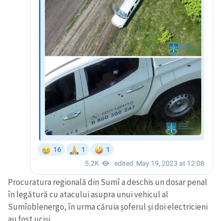
Procuratura regională din Sumî a deschis un dosar penal
în legătură cu atacului asupra unui vehicul al
Sumîoblenergo, în urma căruia șoferul și doi electricieni
au fost uciși.