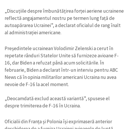
„Discuțiile despre îmbunătățirea forței aeriene ucrainene
reflectă angajamentul nostru pe termen lung față de
autoapărarea Ucrainei”, a declarat oficialul de rang înalt
al administrației americane.
Președintele ucrainean Volodimir Zelenski a cerut în
repetate rânduri Statelor Unite să furnizeze avioane F-
16, dar Biden a refuzat până acum solicitările. În
februarie, Biden a declarat într-un interviu pentru ABC
News că în opinia militarilor americani Ucraina nu avea
nevoie de F-16 la acel moment.
„Deocamdată exclud această variantă”, spusese el
despre trimiterea de F-16 în Ucraina.
Oficialii din Franța și Polonia își exprimaseră anterior
deschiderea de a furniza Ucrainei avioanele de luptă