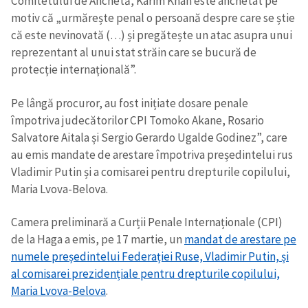
Comitetului de Anchetă, Karim Khan este anchetat pe
motiv că „urmărește penal o persoană despre care se știe
că este nevinovată (…) și pregătește un atac asupra unui
reprezentant al unui stat străin care se bucură de
protecție internațională”.
Pe lângă procuror, au fost inițiate dosare penale
împotriva judecătorilor CPI Tomoko Akane, Rosario
Salvatore Aitala și Sergio Gerardo Ugalde Godinez”, care
au emis mandate de arestare împotriva președintelui rus
Vladimir Putin și a comisarei pentru drepturile copilului,
Maria Lvova-Belova.
Camera preliminară a Curții Penale Internaționale (CPI)
de la Haga a emis, pe 17 martie, un
mandat de arestare pe
numele președintelui Federației Ruse, Vladimir Putin, și
al comisarei prezidențiale pentru drepturile copilului,
Maria Lvova-Belova
.