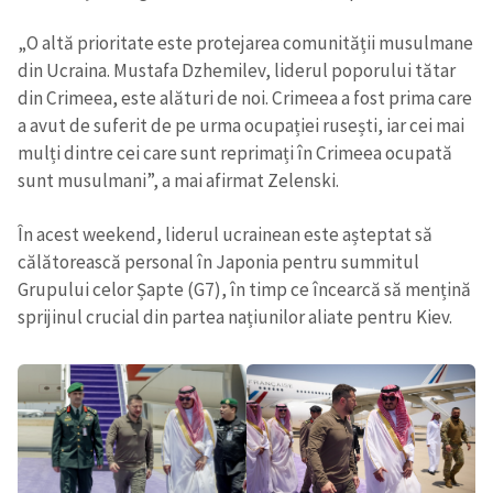
„O altă prioritate este protejarea comunității musulmane
din Ucraina. Mustafa Dzhemilev, liderul poporului tătar
SUSȚINE
din Crimeea, este alături de noi. Crimeea a fost prima care
a avut de suferit de pe urma ocupației rusești, iar cei mai
mulți dintre cei care sunt reprimați în Crimeea ocupată
sunt musulmani”, a mai afirmat Zelenski.
În acest weekend, liderul ucrainean este așteptat să
călătorească personal în Japonia pentru summitul
Grupului celor Șapte (G7), în timp ce încearcă să mențină
sprijinul crucial din partea națiunilor aliate pentru Kiev.