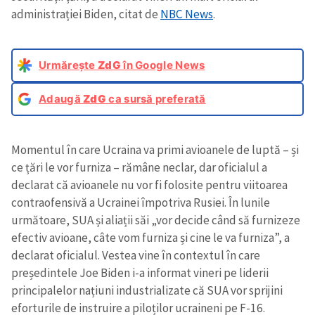
administrației Biden, citat de
NBC News
.
Urmărește
ZdG
în Google News
Adaugă
ZdG
ca sursă preferată
Momentul în care Ucraina va primi avioanele de luptă – și
ce țări le vor furniza – rămâne neclar, dar oficialul a
declarat că avioanele nu vor fi folosite pentru viitoarea
contraofensivă a Ucrainei împotriva Rusiei. În lunile
următoare, SUA și aliații săi „vor decide când să furnizeze
efectiv avioane, câte vom furniza și cine le va furniza”, a
declarat oficialul. Vestea vine în contextul în care
președintele Joe Biden i-a informat vineri pe liderii
principalelor națiuni industrializate că SUA vor sprijini
eforturile de instruire a piloților ucraineni pe F-16.