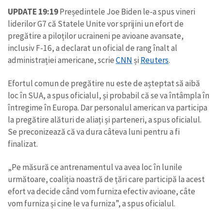
UPDATE 19:19
Președintele Joe Biden le-a spus vineri
liderilor G7 că Statele Unite vor sprijini un efort de
pregătire a piloților ucraineni pe avioane avansate,
inclusiv F-16, a declarat un oficial de rang înalt al
administrației americane, scrie
CNN
și
Reuters
.
Efortul comun de pregătire nu este de așteptat să aibă
loc în SUA, a spus oficialul, și probabil că se va întâmpla în
întregime în Europa. Dar personalul american va participa
la pregătire alături de aliați și parteneri, a spus oficialul.
Se preconizează că va dura câteva luni pentru a fi
finalizat.
„Pe măsură ce antrenamentul va avea loc în lunile
următoare, coaliția noastră de țări care participă la acest
efort va decide când vom furniza efectiv avioane, câte
vom furniza și cine le va furniza”, a spus oficialul.