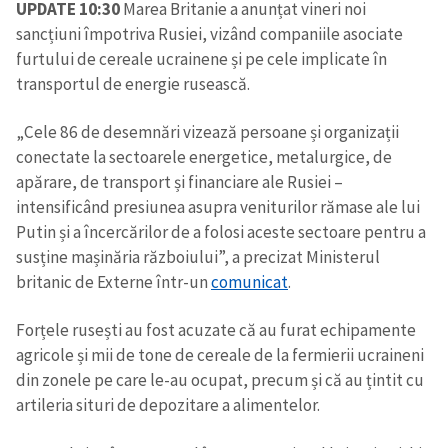
UPDATE 10:30
Marea Britanie a anunțat vineri noi
sancțiuni împotriva Rusiei, vizând companiile asociate
furtului de cereale ucrainene și pe cele implicate în
transportul de energie rusească.
„Cele 86 de desemnări vizează persoane și organizații
conectate la sectoarele energetice, metalurgice, de
apărare, de transport și financiare ale Rusiei –
intensificând presiunea asupra veniturilor rămase ale lui
Putin și a încercărilor de a folosi aceste sectoare pentru a
susține mașinăria războiului”, a precizat Ministerul
britanic de Externe într-un
comunicat
.
Forțele rusești au fost acuzate că au furat echipamente
agricole și mii de tone de cereale de la fermierii ucraineni
din zonele pe care le-au ocupat, precum și că au țintit cu
artileria situri de depozitare a alimentelor.