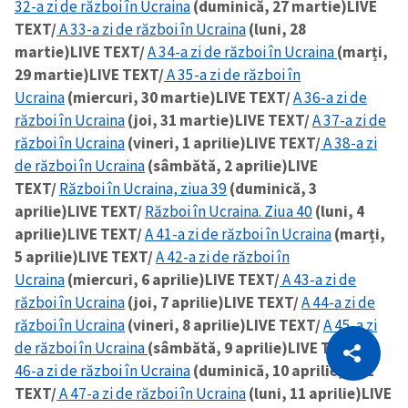
32-a zi de război în Ucraina
(duminică, 27 martie)
LIVE
TEXT/
A 33-a zi de război în Ucraina
(luni, 28
martie)
LIVE TEXT/
A 34-a zi de război în Ucraina
(marți,
29 martie)
LIVE TEXT/
A 35-a zi de război în
Ucraina
(miercuri, 30 martie)
LIVE TEXT/
A 36-a zi de
război în Ucraina
(joi, 31 martie)
LIVE TEXT/
A 37-a zi de
război în Ucraina
(vineri, 1 aprilie)
LIVE TEXT/
A 38-a zi
de război în Ucraina
(sâmbătă, 2 aprilie)
LIVE
TEXT/
Război în Ucraina, ziua 39
(duminică, 3
aprilie)
LIVE TEXT/
Război în Ucraina. Ziua 40
(luni, 4
aprilie)
LIVE TEXT/
A 41-a zi de război în Ucraina
(marți,
5 aprilie)
LIVE TEXT/
A 42-a zi de război în
Ucraina
(miercuri, 6 aprilie)
LIVE TEXT/
A 43-a zi de
război în Ucraina
(joi, 7 aprilie)
LIVE TEXT/
A 44-a zi de
război în Ucraina
(vineri, 8 aprilie)
LIVE TEXT/
A 45-a zi
CITEȘTE
de război în Ucraina
(sâmbătă, 9 aprilie)
LIVE TEXT/
A
Citește articolul
Copiază Link
46-a zi de război în Ucraina
(duminică, 10 aprilie)
LIVE
TEXT/
A 47-a zi de război în Ucraina
(luni, 11 aprilie)
LIVE