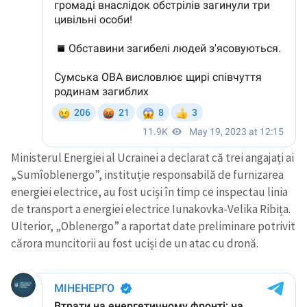
Ministerul Energiei al Ucrainei a declarat că trei angajați ai
„Sumîoblenergo”, instituție responsabilă de furnizarea
energiei electrice, au fost uciși în timp ce inspectau linia
de transport a energiei electrice Iunakovka-Velika Ribița.
Ulterior, „Oblenergo” a raportat date preliminare potrivit
cărora muncitorii au fost uciși de un atac cu dronă.
Trimite o informație
Despre ZdG
in English
на русском