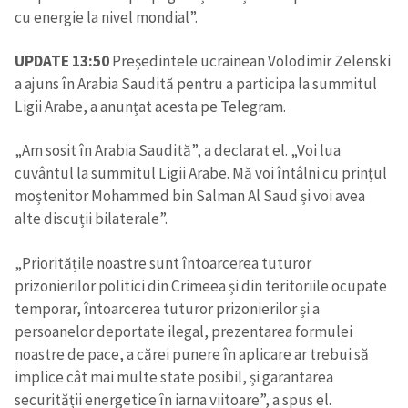
cu energie la nivel mondial”.
UPDATE 13:50
Președintele ucrainean Volodimir Zelenski
a ajuns în Arabia Saudită pentru a participa la summitul
Ligii Arabe, a anunțat acesta pe Telegram.
„Am sosit în Arabia Saudită”, a declarat el. „Voi lua
cuvântul la summitul Ligii Arabe. Mă voi întâlni cu prințul
moștenitor Mohammed bin Salman Al Saud și voi avea
alte discuții bilaterale”.
„Prioritățile noastre sunt întoarcerea tuturor
prizonierilor politici din Crimeea și din teritoriile ocupate
temporar, întoarcerea tuturor prizonierilor și a
persoanelor deportate ilegal, prezentarea formulei
noastre de pace, a cărei punere în aplicare ar trebui să
implice cât mai multe state posibil, și garantarea
securității energetice în iarna viitoare”, a spus el.