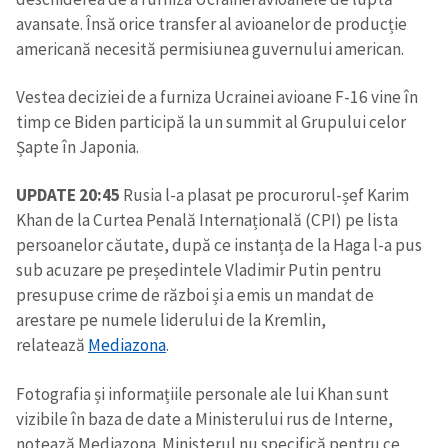
avansate. Însă orice transfer al avioanelor de producție
americană necesită permisiunea guvernului american.
Vestea deciziei de a furniza Ucrainei avioane F-16 vine în
timp ce Biden participă la un summit al Grupului celor
Șapte în Japonia.
UPDATE 20:45
Rusia l-a plasat pe procurorul-șef Karim
Khan de la Curtea Penală Internațională (CPI) pe lista
persoanelor căutate, după ce instanța de la Haga l-a pus
sub acuzare pe președintele Vladimir Putin pentru
presupuse crime de război și a emis un mandat de
arestare pe numele liderului de la Kremlin,
relatează
Mediazona
.
Fotografia și informațiile personale ale lui Khan sunt
vizibile în baza de date a Ministerului rus de Interne,
notează Mediazona. Ministerul nu specifică pentru ce