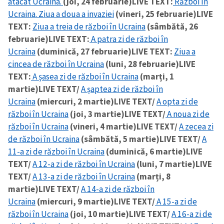
atacat Ucraina.
(joi, 24 februarie)
LIVE TEXT:
Război în
Ucraina. Ziua a doua a invaziei
(vineri, 25 februarie)
LIVE
TEXT:
Ziua a treia de război în Ucraina
(sâmbătă, 26
februarie)
LIVE TEXT:
A patra zi de război în
Ucraina
(duminică, 27 februarie)
LIVE TEXT:
Ziua a
cincea de război în Ucraina
(luni, 28 februarie)
LIVE
TEXT:
A șasea zi de război în Ucraina
(marți, 1
martie)
LIVE TEXT/
A șaptea zi de război în
Ucraina
(miercuri, 2 martie)
LIVE TEXT/
A opta zi de
război în Ucraina
(joi, 3 martie)
LIVE TEXT/
A noua zi de
război în Ucraina
(vineri, 4 martie)
LIVE TEXT/
A zecea zi
de război în Ucraina
(sâmbătă, 5 martie)
LIVE TEXT/
A
11-a zi de război în Ucraina
(duminică, 6 martie)
LIVE
TEXT/
A 12-a zi de război în Ucraina
(luni, 7 martie)
LIVE
TEXT/
A 13-a zi de război în Ucraina
(marți, 8
martie)
LIVE TEXT/
A 14-a zi de război în
Ucraina
(miercuri, 9 martie)
LIVE TEXT/
A 15-a zi de
război în Ucraina
(joi, 10 martie)
LIVE TEXT/
A 16-a zi de