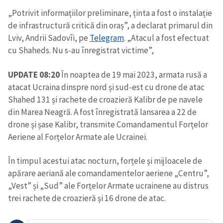
„Potrivit informațiilor preliminare, ținta a fost o instalație
de infrastructură critică din oraș”, a declarat primarul din
Lviv, Andrii Sadovîi, pe
Telegram
. „Atacul a fost efectuat
cu Shaheds. Nu s-au înregistrat victime”,
UPDATE 08:20
În noaptea de 19 mai 2023, armata rusă a
atacat Ucraina dinspre nord și sud-est cu drone de atac
Shahed 131 și rachete de croazieră Kalibr de pe navele
din Marea Neagră. A fost înregistrată lansarea a 22 de
drone și șase Kalibr, transmite Comandamentul Forțelor
Aeriene al Forțelor Armate ale Ucrainei.
În timpul acestui atac nocturn, forțele și mijloacele de
apărare aeriană ale comandamentelor aeriene „Centru”,
„Vest” și „Sud” ale Forțelor Armate ucrainene au distrus
trei rachete de croazieră și 16 drone de atac.