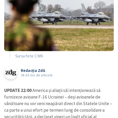
Sursa foto: CNN
Redacția ZdG
38.65 mii de articole
UPDATE 22:00
America și aliații săi intenționează să
furnizeze avioane F-16 Ucrainei – deși avioanele de
vânătoare nu vor veni neapărat direct din Statele Unite –
ca parte a unui efort pe termen lung de consolidare a
securității țării, a declarat vineri un înalt oficial al