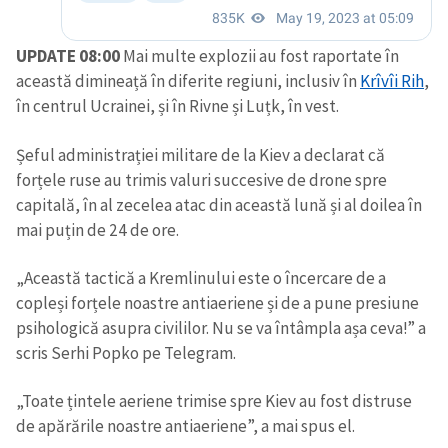
UPDATE 08:00
Mai multe explozii au fost raportate în
această dimineață în diferite regiuni, inclusiv în
Krîvîi Rih
,
în centrul Ucrainei, și în Rivne și Luțk, în vest.
Șeful administrației militare de la Kiev a declarat că
forțele ruse au trimis valuri succesive de drone spre
capitală, în al zecelea atac din această lună și al doilea în
mai puțin de 24 de ore.
„Această tactică a Kremlinului este o încercare de a
copleși forțele noastre antiaeriene și de a pune presiune
psihologică asupra civililor. Nu se va întâmpla așa ceva!” a
scris Serhi Popko pe Telegram.
„Toate țintele aeriene trimise spre Kiev au fost distruse
de apărările noastre antiaeriene”, a mai spus el.