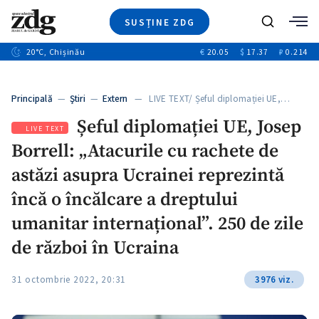
SUSȚINE ZDG
Caută
+2
20
°C
, Chișinău
€
20.05
$
17.37
₽
0.214
Ştiri
+6
+3
Investigatii
Banii tăi
+2
Principală
—
Ştiri
—
Extern
— LIVE TEXT/ Șeful diplomației UE,…
Video
+1
+1
Șeful diplomației UE, Josep
Special
LIVE TEXT
Borrell: „Atacurile cu rachete de
Blog
+2
ZdGust
astăzi asupra Ucrainei reprezintă
+1
încă o încălcare a dreptului
umanitar internațional”. 250 de zile
de război în Ucraina
31 octombrie 2022, 20:31
3976 viz.