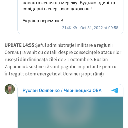
UPDATE 14:55
Șeful administrației militare a regiunii
Cernăuți a venit cu detalii despre consecințele atacurilor
rusești din dimineața zilei de 31 octombrie. Ruslan
Zaparaniuk susține că sunt pagube importante pentru
întregul sistem energetic al Ucrainei și opt răniți.