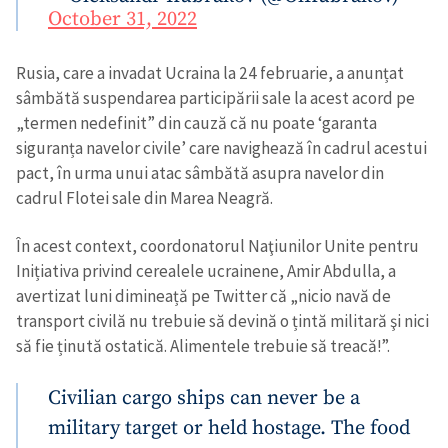
October 31, 2022
SUSȚINE
Rusia, care a invadat Ucraina la 24 februarie, a anunțat
sâmbătă suspendarea participării sale la acest acord pe
„termen nedefinit” din cauză că nu poate ‘garanta
siguranța navelor civile’ care navighează în cadrul acestui
pact, în urma unui atac sâmbătă asupra navelor din
cadrul Flotei sale din Marea Neagră.
În acest context, coordonatorul Naţiunilor Unite pentru
Inițiativa privind cerealele ucrainene, Amir Abdulla, a
avertizat luni dimineață pe Twitter că „nicio navă de
transport civilă nu trebuie să devină o țintă militară şi nici
să fie ținută ostatică. Alimentele trebuie să treacă!”.
Civilian cargo ships can never be a
military target or held hostage. The food