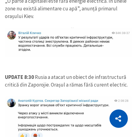
„O parte a capitalei este fără energie electrică. În unele
zone nu există alimentare cu apă”, anunță primarul
orașului Kiev.
UPDATE 8:30
Rusia a atacat un obiect de infrastructură
critică din Zaporojie. Orașul a rămas fără curent electric.
CITEȘTE
Citește articolul
Copiază Link