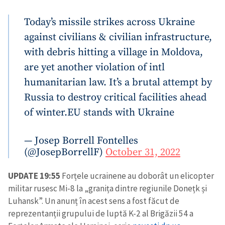
Today’s missile strikes across Ukraine
against civilians & civilian infrastructure,
with debris hitting a village in Moldova,
are yet another violation of intl
humanitarian law. It’s a brutal attempt by
Russia to destroy critical facilities ahead
of winter.
EU stands with Ukraine
— Josep Borrell Fontelles
(@JosepBorrellF)
October 31, 2022
UPDATE 19:55
Forțele ucrainene au doborât un elicopter
militar rusesc Mi-8 la „granița dintre regiunile Donețk și
Luhansk”. Un anunț în acest sens a fost făcut de
reprezentanții grupului de luptă K-2 al Brigăzii 54 a