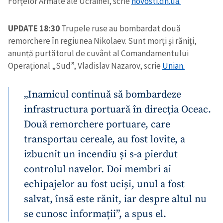
Forțelor Armate ale Ucrainei, scrie
novosti.dn.ua.
UPDATE 18:30
Trupele ruse au bombardat două
remorchere în regiunea Nikolaev. Sunt morți și răniți,
anunță purtătorul de cuvânt al Comandamentului
Operațional „Sud”, Vladislav Nazarov, scrie
Unian.
„Inamicul continuă să bombardeze
infrastructura portuară în direcția Oceac.
Două remorchere portuare, care
transportau cereale, au fost lovite, a
izbucnit un incendiu și s-a pierdut
controlul navelor. Doi membri ai
echipajelor au fost uciși, unul a fost
salvat, însă este rănit, iar despre altul nu
se cunosc informații”, a spus el.