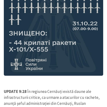
UPDATE 9:28
În regiunea Cernăuți există daune ale
infrastructurii critice, ca urmare a atacurilor cu rachete,
anunță șeful administrației din Cernăuți, Ruslan