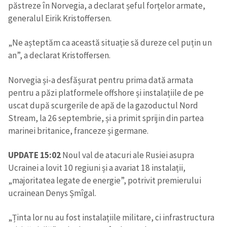
păstreze în Norvegia, a declarat șeful forțelor armate,
generalul Eirik Kristoffersen.
„Ne așteptăm ca această situație să dureze cel puțin un
an”, a declarat Kristoffersen.
Norvegia și-a desfășurat pentru prima dată armata
pentru a păzi platformele offshore și instalațiile de pe
uscat după scurgerile de apă de la gazoductul Nord
Stream, la 26 septembrie, și a primit sprijin din partea
marinei britanice, franceze și germane.
UPDATE 15:02
Noul val de atacuri ale Rusiei asupra
Ucrainei a lovit 10 regiuni și a avariat 18 instalații,
„majoritatea legate de energie”, potrivit premierului
ucrainean Denys Șmîgal.
„Ținta lor nu au fost instalațiile militare, ci infrastructura