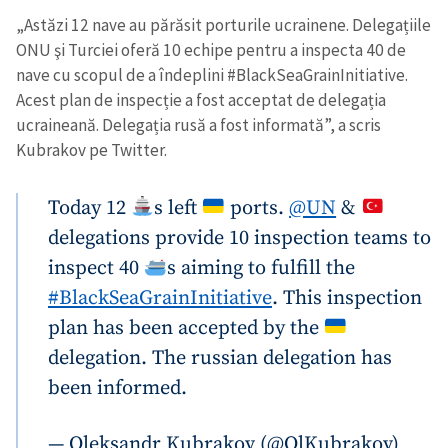
„Astăzi 12 nave au părăsit porturile ucrainene. Delegațiile
ONU şi Turciei oferă 10 echipe pentru a inspecta 40 de
nave cu scopul de a îndeplini #BlackSeaGrainInitiative.
Acest plan de inspecție a fost acceptat de delegația
ucraineană. Delegația rusă a fost informată”, a scris
Kubrakov pe Twitter.
Today 12
s left
ports.
@UN
&
delegations provide 10 inspection teams to
inspect 40
s aiming to fulfill the
#BlackSeaGrainInitiative
. This inspection
plan has been accepted by the
delegation. The russian delegation has
been informed.
— Oleksandr Kubrakov (@OlKubrakov)