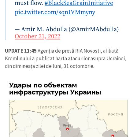
must flow.
#BlackSeaGrainInitiative
pic.twitter.com/sqnIVMmyny
— Amir M. Abdulla (@AmirMAbdulla)
October 31, 2022
UPDATE 11:45
Agenția de presă RIA Novosti, afiliată
Kremlinului a publicat harta atacurilor asupra Ucrainei,
din dimineața zilei de luni, 31 octombrie.