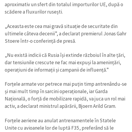
aproximativ un sfert din totalul importurilor UE, după o
scădere a fluxurilor rusești.
„Aceasta este cea mai gravă situație de securitate din
ultimele câteva decenii”, a declarat premierul Jonas Gahr
Stoere într-o conferință de presă.
„Nu există indicii că Rusia își extinde războiul în alte țări,
dar tensiunile crescute ne fac mai expuși la amenințări,
operațiuni de informații și campanii de influență.”
Forțele armate vor petrece mai puțin timp antrenându-se
și mai mult timp în sarcini operaționale, iar Garda
Națională, o forță de mobilizare rapidă, va juca un rol mai
activ, a declarat ministrul apărării, Bjoern Arild Gram.
Forțele aeriene au anulat antrenamentele în Statele
Unite cu avioanele lor de luptă F35, preferând să le