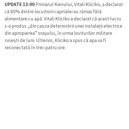
UPDATE 13:00
Primarul Kievului, Vitali KlicIko, a declarat
că 80% dintre locuitorii capitalei au rămas fără
CONTACT SURSĂ
alimentare cu apă. Vitali KlicIko a declarat că acest lucru
Sursă anonimă
s-a produs „din cauza deteriorării unei instalații electrice
din apropierea” orașului, în urma loviturilor militare
Nume
+ Numele meu
rusești de luni. Ulterior, Kliciko a spus că apa va fi
reconectată în trei-patru ore.
Email
+ Emailul meu
Telefon
+ Telefon personal
Am citit și sunt de
acord cu
politica de
confidențialitate
.
TRIMITE ȘTIREA