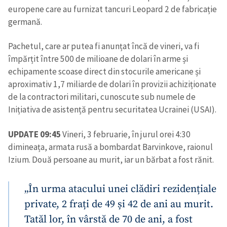
europene care au furnizat tancuri Leopard 2 de fabricație
germană.
Pachetul, care ar putea fi anunțat încă de vineri, va fi
împărțit între 500 de milioane de dolari în arme și
echipamente scoase direct din stocurile americane și
aproximativ 1,7 miliarde de dolari în provizii achiziționate
de la contractori militari, cunoscute sub numele de
Inițiativa de asistență pentru securitatea Ucrainei (USAI).
UPDATE 09:45
Vineri, 3 februarie, în jurul orei 4:30
dimineața, armata rusă a bombardat Barvinkove, raionul
Izium. Două persoane au murit, iar un bărbat a fost rănit.
„În urma atacului unei clădiri rezidențiale
private, 2 frați de 49 și 42 de ani au murit.
Tatăl lor, în vârstă de 70 de ani, a fost