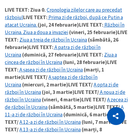
LIVE TEXT: Ziua 0.
Cronologia zilelor care au precedat
războiul
LIVE TEXT:
Prima zi de război, după ce Putin a
atacat Ucraina.
(joi, 24 februarie)
LIVE TEXT:
Război în
Ucraina. Ziua a doua a invaziei
(vineri, 25 februarie)
LIVE
TEXT:
Ziua a treia de război în Ucraina
(sâmbătă, 26
februarie)
LIVE TEXT:
A patra zi de război în
Ucraina
(duminică, 27 februarie)
LIVE TEXT:
Ziua a
cincea de război în Ucraina
(luni, 28 februarie)
LIVE
TEXT:
A șasea zi de război în Ucraina
(marți, 1
martie)
LIVE TEXT/
A șaptea zi de război în
Ucraina
(miercuri, 2 martie)
LIVE TEXT/
A opta zi de
război în Ucraina
(joi, 3 martie)
LIVE TEXT/
A noua zi de
război în Ucraina
(vineri, 4 martie)
LIVE TEXT/
A zecea zi
de război în Ucraina
(sâmbătă, 5 martie)
LIVE TEXT/
A
CITEȘTE
11-a zi de război în Ucraina
(duminică, 6 martie)
LIVE
Citește articolul
Copiază Link
TEXT/
A 12-a zi de război în Ucraina
(luni, 7 martie)
LIVE
TEXT/
A 13-a zi de război în Ucraina
(marți, 8