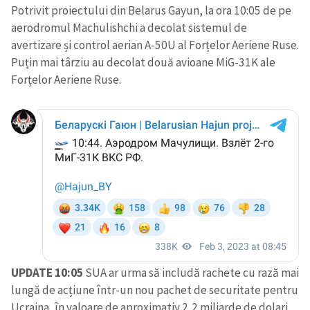
Potrivit proiectului din Belarus Gayun, la ora 10:05 de pe
aerodromul Machulishchi a decolat sistemul de
avertizare și control aerian A-50U al Forțelor Aeriene Ruse.
Puțin mai târziu au decolat două avioane MiG-31K ale
Forțelor Aeriene Ruse.
UPDATE 10:05
SUA ar urma să includă rachete cu rază mai
lungă de acțiune într-un nou pachet de securitate pentru
Ucraina, în valoare de aproximativ 2,2 miliarde de dolari,