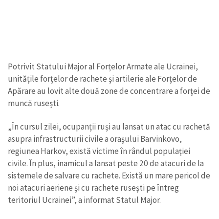
Potrivit Statului Major al Forțelor Armate ale Ucrainei,
unitățile forțelor de rachete și artilerie ale Forțelor de
Apărare au lovit alte două zone de concentrare a forței de
muncă rusești.
„În cursul zilei, ocupanții ruși au lansat un atac cu rachetă
asupra infrastructurii civile a orașului Barvinkovo,
regiunea Harkov, există victime în rândul populației
civile. În plus, inamicul a lansat peste 20 de atacuri de la
sistemele de salvare cu rachete. Există un mare pericol de
noi atacuri aeriene și cu rachete rusești pe întreg
teritoriul Ucrainei”, a informat Statul Major.