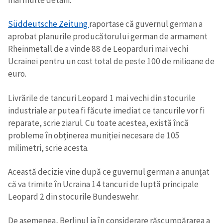
Süddeutsche Zeitung
raportase că guvernul german a
aprobat planurile producătorului german de armament
Rheinmetall de a vinde 88 de Leoparduri mai vechi
Ucrainei pentru un cost total de peste 100 de milioane de
euro.
ȘTIREA MEA
Livrările de tancuri Leopard 1 mai vechi din stocurile
Titlu știre
+ Adaugă titlu
industriale ar putea fi făcute imediat ce tancurile vor fi
reparate, scrie ziarul. Cu toate acestea, există încă
probleme în obținerea muniției necesare de 105
Fotografie
+ Încarcă imagine
milimetri, scrie acesta.
Link media
+ Link media
Această decizie vine după ce guvernul german a anunțat
că va trimite în Ucraina 14 tancuri de luptă principale
Leopard 2 din stocurile Bundeswehr.
Mesajul știrei
+ Mesajul știrei
De asemenea, Berlinul ia în considerare răscumpărarea a