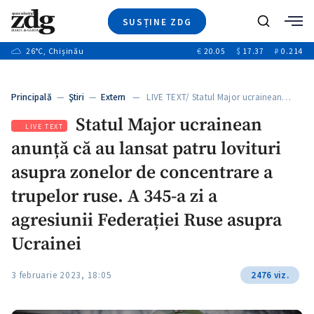
SUSȚINE ZDG
+1
Caută
+3
26
°C
, Chișinău
€
20.05
$
17.37
₽
0.214
Ştiri
+7
+4
Investigatii
Banii tăi
+6
Principală
—
Ştiri
—
Extern
— LIVE TEXT/ Statul Major ucrainean…
Video
+1
+1
Statul Major ucrainean
Special
LIVE TEXT
anunță că au lansat patru lovituri
Blog
+2
ZdGust
asupra zonelor de concentrare a
+1
trupelor ruse. A 345-a zi a
agresiunii Federației Ruse asupra
Ucrainei
3 februarie 2023, 18:05
2476 viz.