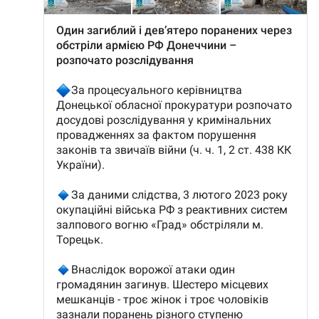
Trimite o informație
Despre ZdG
in English
на русском