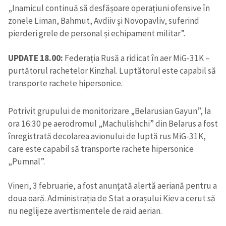
„Inamicul continuă să desfășoare operațiuni ofensive în
zonele Liman, Bahmut, Avdiiv și Novopavliv, suferind
pierderi grele de personal și echipament militar”.
UPDATE 18.00:
Federația Rusă a ridicat în aer MiG-31K –
purtătorul rachetelor Kinzhal. Luptătorul este capabil să
transporte rachete hipersonice.
Potrivit grupului de monitorizare „Belarusian Gayun”, la
ora 16:30 pe aerodromul „Machulishchi” din Belarus a fost
înregistrată decolarea avionului de luptă rus MiG-31K,
care este capabil să transporte rachete hipersonice
„Pumnal”.
Vineri, 3 februarie, a fost anunțată alertă aeriană pentru a
doua oară. Administrația de Stat a orașului Kiev a cerut să
nu neglijeze avertismentele de raid aerian.