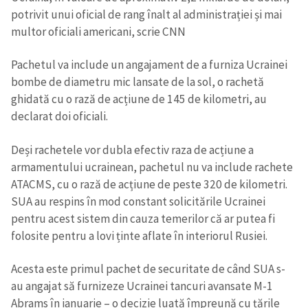
potrivit unui oficial de rang înalt al administrației și mai
multor oficiali americani, scrie CNN
Pachetul va include un angajament de a furniza Ucrainei
bombe de diametru mic lansate de la sol, o rachetă
ghidată cu o rază de acțiune de 145 de kilometri, au
declarat doi oficiali.
Deși rachetele vor dubla efectiv raza de acțiune a
armamentului ucrainean, pachetul nu va include rachete
ATACMS, cu o rază de acțiune de peste 320 de kilometri.
SUA au respins în mod constant solicitările Ucrainei
pentru acest sistem din cauza temerilor că ar putea fi
folosite pentru a lovi ținte aflate în interiorul Rusiei.
Acesta este primul pachet de securitate de când SUA s-
au angajat să furnizeze Ucrainei tancuri avansate M-1
Abrams în ianuarie – o decizie luată împreună cu țările