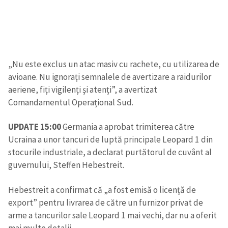
„Nu este exclus un atac masiv cu rachete, cu utilizarea de
avioane. Nu ignorați semnalele de avertizare a raidurilor
aeriene, fiți vigilenți și atenți”, a avertizat
Comandamentul Operațional Sud.
UPDATE 15:00
Germania a aprobat trimiterea către
Ucraina a unor tancuri de luptă principale Leopard 1 din
stocurile industriale, a declarat purtătorul de cuvânt al
guvernului, Steffen Hebestreit.
Hebestreit a confirmat că „a fost emisă o licență de
export” pentru livrarea de către un furnizor privat de
arme a tancurilor sale Leopard 1 mai vechi, dar nu a oferit
mai multe detalii.