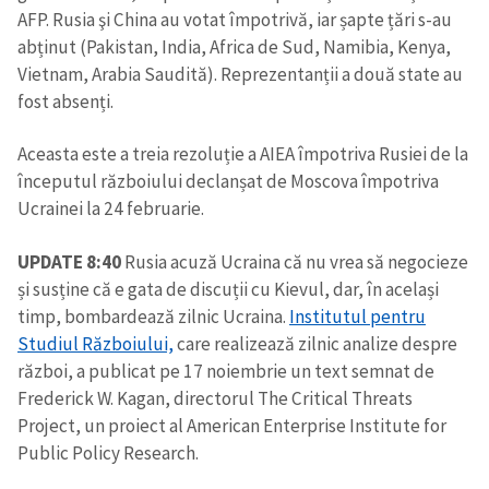
AFP. Rusia şi China au votat împotrivă, iar șapte țări s-au
abținut (Pakistan, India, Africa de Sud, Namibia, Kenya,
Vietnam, Arabia Saudită). Reprezentanții a două state au
fost absenți.
Aceasta este a treia rezoluție a AIEA împotriva Rusiei de la
începutul războiului declanșat de Moscova împotriva
Ucrainei la 24 februarie.
UPDATE 8:40
Rusia acuză Ucraina că nu vrea să negocieze
și susține că e gata de discuții cu Kievul, dar, în același
timp, bombardează zilnic Ucraina.
Institutul pentru
Studiul Războiului,
care realizează zilnic analize despre
război, a publicat pe 17 noiembrie un text semnat de
Frederick W. Kagan, directorul The Critical Threats
Project, un proiect al American Enterprise Institute for
Public Policy Research.