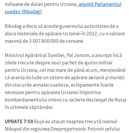
milioane de dolari pentru Ucraina,
anunță Parlamentul
suedez (Riksdag)
.
Riksdag a decis să acorde guvernului autoritatea de a
aloca materiale de apărare Ucrainei în 2022, cu o valoare
maximă de 3.007.800.000 de coroane.
Ministrul Apărării al Suediei, Pal Jonson, a anunțat încă
zilele trecute despre noul pachet de ajutor militar
pentru Ucraina, cel mai mare de până acum, menționând
că acesta include un sistem de apărare aeriană şi muniţii
din stocurile armatei suedeze, echipamente foarte
necesare pentru apărarea Ucrainei împotriva
bombardamentului intens cu rachete declanșat de Rusia
în ultimele săptămâni.
UPDATE 7:50
Rușii au atacat noaptea trecută raionul
Nikopol din regiunea Dnepropetrovsk. Potrivit șefului