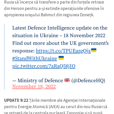
Rusia să încerce să transfere o parte din forțele retrase
din Herson pentru a-și extinde operațiunile ofensive în
apropierea orașului Bahmut din regiunea Donețk.
Latest Defence Intelligence update on the
situation in Ukraine – 18 November 2022
Find out more about the UK government’s
response:
https://t.co/TPUEazgQjx
#StandWithUkraine
pic.twitter.com/7aRaQ58jIO
— Ministry of Defence
(@DefenceHQ)
November 18, 2022
UPDATE 9:22
Țările membre ale Agenției Internaționale
pentru Energie Atomică (AIEA) au cerut din nou Rusiei să
se retragă de la centrala nucleară Zaporojie şi să pună