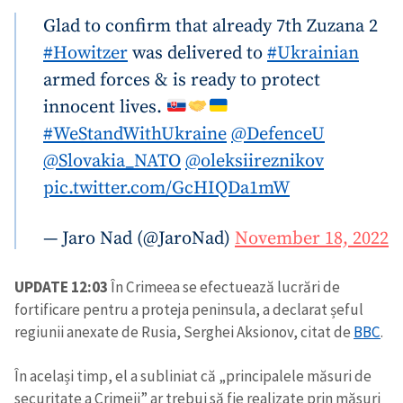
Glad to confirm that already 7th Zuzana 2
#Howitzer
was delivered to
#Ukrainian
armed forces & is ready to protect
innocent lives.
#WeStandWithUkraine
@DefenceU
@Slovakia_NATO
@oleksiireznikov
pic.twitter.com/GcHIQDa1mW
— Jaro Nad (@JaroNad)
November 18, 2022
UPDATE 12:03
În Crimeea se efectuează lucrări de
fortificare pentru a proteja peninsula, a declarat șeful
regiunii anexate de Rusia, Serghei Aksionov, citat de
BBC
.
În același timp, el a subliniat că „principalele măsuri de
securitate a Crimeii” ar trebui să fie realizate prin măsuri