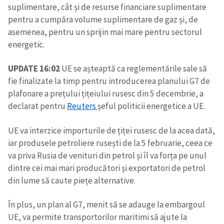
suplimentare, cât și de resurse financiare suplimentare
pentru a cumpăra volume suplimentare de gaz și, de
asemenea, pentru un sprijin mai mare pentru sectorul
energetic.
UPDATE 16:02
UE se așteaptă ca reglementările sale să
fie finalizate la timp pentru introducerea planului G7 de
plafonare a prețului țițeiului rusesc din 5 decembrie, a
declarat pentru
Reuters
șeful politicii energetice a UE.
UE va interzice importurile de țiței rusesc de la acea dată,
iar produsele petroliere rusești de la 5 februarie, ceea ce
va priva Rusia de venituri din petrol și îl va forța pe unul
dintre cei mai mari producători și exportatori de petrol
din lume să caute piețe alternative.
În plus, un plan al G7, menit să se adauge la embargoul
UE, va permite transportorilor maritimi să ajute la