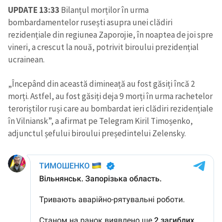
UPDATE 13:33
Bilanțul morților în urma
bombardamentelor rusești asupra unei clădiri
rezidențiale din regiunea Zaporojie, în noaptea de joi spre
vineri, a crescut la nouă, potrivit biroului prezidențial
ucrainean.
„Începând din această dimineață au fost găsiți încă 2
morți. Astfel, au fost găsiți deja 9 morți în urma rachetelor
teroriștilor ruși care au bombardat ieri clădiri rezidențiale
în Vilniansk”, a afirmat pe Telegram Kiril Timoșenko,
adjunctul șefului biroului președintelui Zelensky.