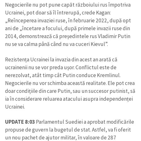
Negocierile nu pot pune capăt războiului rus împotriva
Ucrainei, pot doar să îl întrerupă, crede Kagan:
„Reînceperea invaziei ruse, în februarie 2022, după opt
ani de „încetare a focului, după primele invazii ruse din
2014, demonstrează că președintele rus Vladimir Putin
nu se va calma până când nu va cuceri Kievul”.
Rezistența Ucrainei la invazia din acest an arată că
ucrainenii nu se vor preda ușor. Conflictul este de
nerezolvat, atât timp cât Putin conduce Kremlinul.
Negocierile nu vor schimba această realitate. Ele pot crea
doar condițiile din care Putin, sau un succesor putinist, să
ia în considerare reluarea atacului asupra independenței
Ucrainei.
UPDATE 8:03
Parlamentul Suediei a aprobat modificările
propuse de guvern la bugetul de stat. Astfel, va fi oferit
un nou pachet de ajutor militar, în valoare de 287