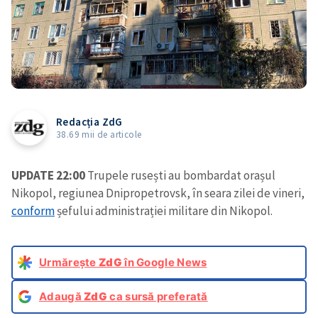
Redacția ZdG
38.69 mii de articole
UPDATE 22:00
Trupele rusești au bombardat orașul
Nikopol, regiunea Dnipropetrovsk, în seara zilei de vineri,
conform
șefului administrației militare din Nikopol.
Urmărește
ZdG
în Google News
Adaugă
ZdG
ca sursă preferată