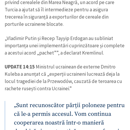
privind cerealele din Marea Neagră, un acord pe care
Turcia a ajutat să îl intermedieze pentru a asigura
trecerea în siguranță a exporturilor de cereale din
porturile ucrainene blocate.
„Vladimir Putin și Recep Tayyip Erdogan au subliniat
importanța unei implementări cuprinzătoare și complete
a acestui acord „pachet””, a declarat Kremlinul.
UPDATE 14:15
Ministrul ucrainean de externe Dmitro
Kuleba a anunțat că „experții ucraineni lucrează deja la
locul tragediei de la Przewodów, cauzată de teroarea cu
rachete rusești contra Ucrainei.”
„Sunt recunoscător părții poloneze pentru
că le-a permis accesul. Vom continua
cooperarea noastră într-o manieră