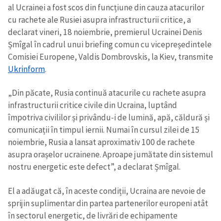
al Ucrainei a fost scos din funcțiune din cauza atacurilor
cu rachete ale Rusiei asupra infrastructurii critice, a
declarat vineri, 18 noiembrie, premierul Ucrainei Denis
Șmîgal în cadrul unui briefing comun cu vicepreședintele
Comisiei Europene, Valdis Dombrovskis, la Kiev, transmite
Ukrinform
.
„Din păcate, Rusia continuă atacurile cu rachete asupra
infrastructurii critice civile din Ucraina, luptând
împotriva civililor și privându-i de lumină, apă, căldură și
comunicații în timpul iernii. Numai în cursul zilei de 15
noiembrie, Rusia a lansat aproximativ 100 de rachete
asupra orașelor ucrainene. Aproape jumătate din sistemul
nostru energetic este defect”, a declarat Șmîgal.
El a adăugat că, în aceste condiții, Ucraina are nevoie de
sprijin suplimentar din partea partenerilor europeni atât
în sectorul energetic, de livrări de echipamente