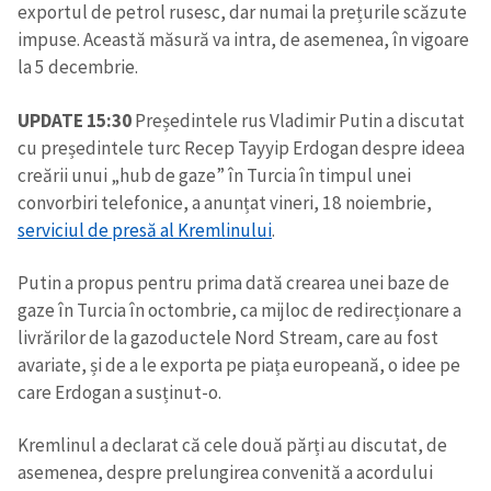
exportul de petrol rusesc, dar numai la prețurile scăzute
impuse. Această măsură va intra, de asemenea, în vigoare
la 5 decembrie.
UPDATE 15:30
Președintele rus Vladimir Putin a discutat
cu președintele turc Recep Tayyip Erdogan despre ideea
creării unui „hub de gaze” în Turcia în timpul unei
convorbiri telefonice, a anunțat vineri, 18 noiembrie,
serviciul de presă al Kremlinului
.
Putin a propus pentru prima dată crearea unei baze de
gaze în Turcia în octombrie, ca mijloc de redirecționare a
livrărilor de la gazoductele Nord Stream, care au fost
avariate, și de a le exporta pe piața europeană, o idee pe
care Erdogan a susținut-o.
Trimite o informație
Despre ZdG
in English
на русском
Kremlinul a declarat că cele două părți au discutat, de
asemenea, despre prelungirea convenită a acordului