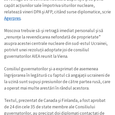
capăt acțiunilor sale împotriva siturilor nucleare,
relatează vineri DPA şi AFP, citând surse diplomatice, scrie
SUSȚINE
Agerpres
.
Moscova trebuie să-şi retragă imediat personalul şi să
„renunțe la revendicarea nefondată de proprietate”
asupra acestei centrale nucleare din sud-estul Ucrainei,
potrivit unei rezoluții adoptate joi de consiliul
guvernatorilor AIEA reunit la Viena.
Consiliul guvernatorilor şi-a exprimat de asemenea
îngrijorarea în legătură cu faptul că angajații ucraineni de
la uzină sunt supuși presiunilor de către partea rusă, care
a operat mai multe arestări în rândul acestora.
Textul, prezentat de Canada şi Finlanda, a fost aprobat
de 24 din cele 35 de state membre ale Consiliului
guvernatorilor, au precizat doi diplomați contactați de