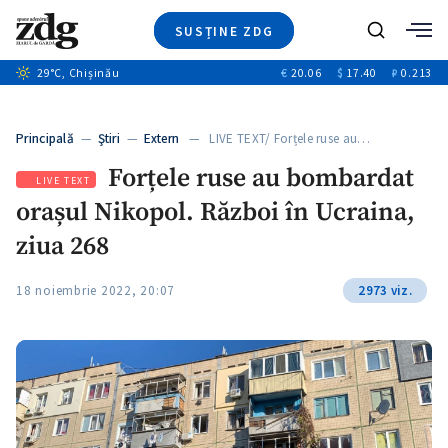
SUSȚINE ZDG
+7
Caută
+1
29
°C
, Chișinău
€
20.06
$
17.40
₽
0.213
Ştiri
+9
+3
Investigatii
Banii tăi
+3
Principală
—
Ştiri
—
Extern
— LIVE TEXT/ Forțele ruse au…
Video
+3
Forțele ruse au bombardat
Special
LIVE TEXT
orașul Nikopol. Război în Ucraina,
Blog
ZdGust
ziua 268
18 noiembrie 2022, 20:07
2973 viz.