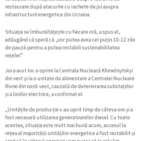
restaurare după atacurile cu rachete de joi asupra
infrastructurii energetice din Ucraina.
Situația se îmbunătățește cu fiecare oră, a spus el,
adăugând că speră că „vor putea avea cel puțin 10-12 zile
de pauză pentru a putea restabili sustenabilitatea
rețelei”.
Joi a avut loc o oprire la Centrala Nucleară Khmelnytskyi
din vest și la o unitate de alimentare a Centralei Nucleare
Rivne din nord-vest, cauzată de deteriorarea substațiilor
și a liniilor electrice, a confirmat el.
„Unitățile de producție s-au oprit timp de câteva ore și a
fost necesară utilizarea generatoarelor diesel. Cu toate
acestea, situația este mult mai bună acum, accesul la
rețea al majorității unităților energetice a fost restabilit și
cred că în viitorul apropiat vom putea să le reluăm