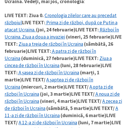
Ucraina. Vedeți, mai jos, cronologia
:
LIVE TEXT: Ziua 0.
Cronologia zilelor care au precedat
războiul
LIVE TEXT:
Prima zi de război, după ce Putin a
atacat Ucraina.
(joi, 24 februarie)
LIVE TEXT:
Război în
Ucraina. Ziua a doua a invaziei
(vineri, 25 februarie)
LIVE
TEXT:
Ziua a treia de război în Ucraina
(sâmbătă, 26
februarie)
LIVE TEXT:
A patra zi de război în
Ucraina
(duminică, 27 februarie)
LIVE TEXT:
Ziua a
cincea de război în Ucraina
(luni, 28 februarie)
LIVE
TEXT:
A șasea zi de război în Ucraina
(marți, 1
martie)
LIVE TEXT/
A șaptea zi de război în
Ucraina
(miercuri, 2 martie)
LIVE TEXT/
A opta zi de
război în Ucraina
(joi, 3 martie)
LIVE TEXT/
A noua zi de
război în Ucraina
(vineri, 4 martie)
LIVE TEXT/
A zecea zi
de război în Ucraina
(sâmbătă, 5 martie)
LIVE TEXT/
A
11-a zi de război în Ucraina
(duminică, 6 martie)
LIVE
TEXT/
A 12-a zi de război în Ucraina
(luni, 7 martie)
LIVE