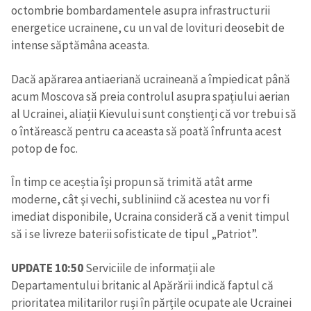
octombrie bombardamentele asupra infrastructurii
energetice ucrainene, cu un val de lovituri deosebit de
CONTACT SURSĂ
intense săptămâna aceasta.
Sursă anonimă
Dacă apărarea antiaeriană ucraineană a împiedicat până
Nume
+ Numele meu
acum Moscova să preia controlul asupra spațiului aerian
al Ucrainei, aliații Kievului sunt conștienți că vor trebui să
Email
+ Emailul meu
o întărească pentru ca aceasta să poată înfrunta acest
potop de foc.
Telefon
+ Telefon personal
În timp ce aceștia își propun să trimită atât arme
moderne, cât şi vechi, subliniind că acestea nu vor fi
Am citit și sunt de
acord cu
politica de
imediat disponibile, Ucraina consideră că a venit timpul
confidențialitate
.
să i se livreze baterii sofisticate de tipul „Patriot”.
TRIMITE ȘTIREA
UPDATE 10:50
Serviciile de informații ale
Departamentului britanic al Apărării indică faptul că
prioritatea militarilor ruși în părțile ocupate ale Ucrainei