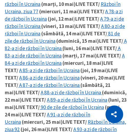
război în Ucraina
(marți, 10 mai)
LIVE TEXT/
Război în
Ucraina, ziua 77
(miercuri, 11 mai)
LIVE TEXT/
A 78-a zi
de război în Ucraina
(joi, 12 mai
)
LIVE TEXT/
A 79-a zi de
război în Ucraina
(vineri, 13 mai)
LIVE TEXT/
A 80-a zi de
război în Ucraina
(sâmbătă, 14 mai)
LIVE TEXT/
81 de
zile de război în Ucraina
(duminică, 15 mai)
LIVE TEXT/
A
82-a zi de război în Ucraina
(luni, 16 mai)
LIVE TEXT/
A
83-a zi de război în Ucraina
(marți, 17 mai)
LIVE TEXT/
A
84-a zi de război în Ucraina
(miercuri, 18 mai)
LIVE
TEXT/
A 85-a zi de război în Ucraina
(joi, 19 mai)
LIVE
TEXT/
A 86-a zi de război în Ucraina
(vineri, 20 mai)
LIVE
TEXT/
A 87-a zi de război în Ucraina
(sâmbătă, 21
mai)
LIVE TEXT/
A 88-a zi de război în Ucraina
(duminică,
22 mai)
LIVE TEXT/
A 89-a zi de război în Ucraina
(luni, 23
CITEȘTE
mai)
LIVE TEXT/
90 de zile de război în Ucraina
(marți,
24 mai)
LIVE TEXT/
A 91-a zi de război în
Citește articolul
Copiază Link
Ucraina
(miercuri, 25 mai)
LIVE TEXT/
Război în Ucraina,
ziua 92
(joi, 26 mai)
LIVE TEXT/
A 93-a zi de război în