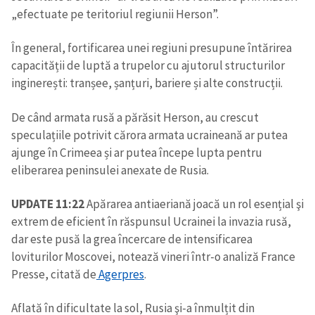
„efectuate pe teritoriul regiunii Herson”.
În general, fortificarea unei regiuni presupune întărirea
capacității de luptă a trupelor cu ajutorul structurilor
inginerești: tranșee, șanțuri, bariere și alte construcții.
De când armata rusă a părăsit Herson, au crescut
ȘTIREA MEA
speculațiile potrivit cărora armata ucraineană ar putea
Titlu știre
+ Adaugă titlu
ajunge în Crimeea și ar putea începe lupta pentru
eliberarea peninsulei anexate de Rusia.
Fotografie
+ Încarcă imagine
UPDATE 11:22
Apărarea antiaeriană joacă un rol esențial şi
extrem de eficient în răspunsul Ucrainei la invazia rusă,
Link media
+ Link media
dar este pusă la grea încercare de intensificarea
loviturilor Moscovei, notează vineri într-o analiză France
Presse, citată de
Agerpres
.
Mesajul știrei
+ Mesajul știrei
Aflată în dificultate la sol, Rusia şi-a înmulțit din