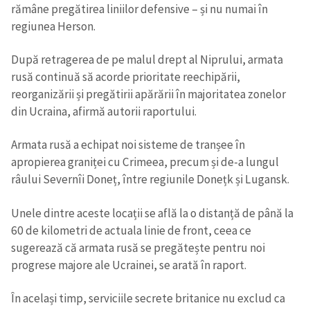
rămâne pregătirea liniilor defensive – și nu numai în
regiunea Herson.
După retragerea de pe malul drept al Niprului, armata
rusă continuă să acorde prioritate reechipării,
reorganizării și pregătirii apărării în majoritatea zonelor
din Ucraina, afirmă autorii raportului.
Armata rusă a echipat noi sisteme de tranșee în
apropierea graniței cu Crimeea, precum și de-a lungul
râului Severnîi Doneț, între regiunile Donețk și Lugansk.
Unele dintre aceste locații se află la o distanță de până la
60 de kilometri de actuala linie de front, ceea ce
sugerează că armata rusă se pregătește pentru noi
progrese majore ale Ucrainei, se arată în raport.
În același timp, serviciile secrete britanice nu exclud ca