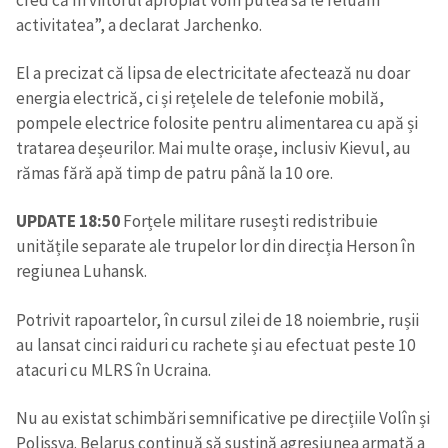
activitatea”, a declarat Jarchenko.
El a precizat că lipsa de electricitate afectează nu doar
energia electrică, ci și rețelele de telefonie mobilă,
pompele electrice folosite pentru alimentarea cu apă și
tratarea deșeurilor. Mai multe orașe, inclusiv Kievul, au
rămas fără apă timp de patru până la 10 ore.
UPDATE 18:50
Forțele militare rusești redistribuie
unitățile separate ale trupelor lor din direcția Herson în
regiunea Luhansk.
Potrivit rapoartelor, în cursul zilei de 18 noiembrie, rușii
au lansat cinci raiduri cu rachete și au efectuat peste 10
atacuri cu MLRS în Ucraina.
Nu au existat schimbări semnificative pe direcțiile Volîn și
Polissya. Belarus continuă să susțină agresiunea armată a