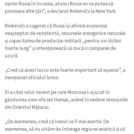
oprim Rusia în Ucraina, atunci Rusia nu va putea să
provoace alte țări”, a declarat Rinkēvičs la New York.
Rinkēvičs a sugerat că Rusia își afirmă economia
neașteptat de rezistentă, resursele energetice naturale
și capacitatea de producție militară „pentru un război
foarte lung” și intenționează să ducă o campanie de
uzură.
„Cred că acest lucru este foarte important să eșueze”, a
menționat oficialul leton.
El a citat rolul recent pe care Moscova l-a jucat în
găzduirea unor oficiali Hamas, având în vedere tensiunile
din Orientul Mijlociu.
„De asemenea, cred că Iranul va fi mai asertiv. De
asemenea, să nu uităm de întreaga regiune asiatică și să