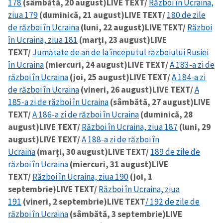
178
(sâmbătă, 20 august)
LIVE TEXT/
Război în Ucraina,
ziua 179
(duminică, 21 august)
LIVE TEXT/
180 de zile
de război în Ucraina
(luni, 22 august)
LIVE TEXT/
Război
SUSȚINE
în Ucraina, ziua 181
(marți, 23 august)
LIVE
TEXT/
Jumătate de an de la începutul războiului Rusiei
în Ucraina
(miercuri, 24 august)
LIVE TEXT/
A 183-a zi de
război în Ucraina
(joi, 25 august)
LIVE TEXT/
A 184-a zi
de război în Ucraina
(vineri, 26 august)
LIVE TEXT/
A
185-a zi de război în Ucraina
(sâmbătă, 27 august)
LIVE
TEXT/
A 186-a zi de război în Ucraina
(duminică, 28
august)
LIVE TEXT/
Război în Ucraina, ziua 187
(luni, 29
august)
LIVE TEXT/
A 188-a zi de război în
Ucraina
(marți, 30 august)
LIVE TEXT/
189 de zile de
război în Ucraina
(miercuri, 31 august)
LIVE
TEXT/
Război în Ucraina, ziua 190
(joi, 1
septembrie)
LIVE TEXT/
Război în Ucraina, ziua
191
(vineri, 2 septembrie)
LIVE TEXT
/ 192 de zile de
război în Ucraina
(sâmbătă, 3 septembrie)
LIVE