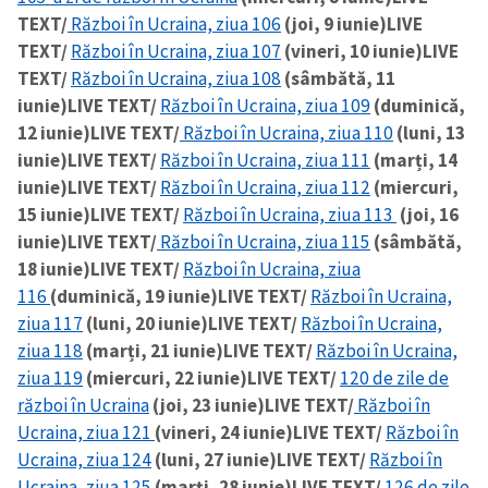
TEXT/
Război în Ucraina, ziua 106
(joi, 9 iunie)
LIVE
TEXT/
Război în Ucraina, ziua 107
(vineri, 10 iunie)
LIVE
TEXT/
Război în Ucraina, ziua 108
(sâmbătă, 11
iunie)
LIVE TEXT/
Război în Ucraina, ziua 109
(duminică,
12 iunie)
LIVE TEXT/
Război în Ucraina, ziua 110
(luni, 13
iunie)
LIVE TEXT/
Război în Ucraina, ziua 111
(marți, 14
iunie)
LIVE TEXT/
Război în Ucraina, ziua 112
(miercuri,
ȘTIREA MEA
15 iunie)
LIVE TEXT/
Război în Ucraina, ziua 113
(joi, 16
Titlu știre
+ Adaugă titlu
iunie)
LIVE TEXT/
Război în Ucraina, ziua 115
(sâmbătă,
18 iunie)
LIVE TEXT/
Război în Ucraina, ziua
Fotografie
116
(duminică, 19 iunie)
LIVE TEXT/
Război în Ucraina,
+ Încarcă imagine
ziua 117
(luni, 20 iunie)
LIVE TEXT/
Război în Ucraina,
ziua 118
(marți, 21 iunie)
LIVE TEXT/
Război în Ucraina,
Link media
+ Link media
ziua 119
(miercuri, 22 iunie)
LIVE TEXT/
120 de zile de
război în Ucraina
(joi, 23 iunie)
LIVE TEXT/
Război în
Ucraina, ziua 121
(vineri, 24 iunie)
LIVE TEXT/
Război în
Ucraina, ziua 124
(luni, 27 iunie)
LIVE TEXT/
Război în
Mesajul știrei
+ Mesajul știrei
Ucraina, ziua 125
(marți, 28 iunie)
LIVE TEXT/
126 de zile