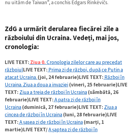
nu uităm de Taiwan”, a conchis Edgars Rinkēvičs.
ZdG a urmărit derularea fiecărei zile a
războiului din Ucraina. Vedeți, mai jos,
cronologia:
LIVE TEXT:
Ziua 0.
Cronologia zilelor care au precedat
războiul
LIVE TEXT:
Prima zi de război, după ce Putin a
atacat Ucraina.
(joi, 24 februarie)
LIVE TEXT:
Război în
Ucraina. Ziua a doua a invaziei
(vineri, 25 februarie)
LIVE
TEXT:
Ziua a treia de război în Ucraina
(sâmbătă, 26
februarie)
LIVE TEXT:
A patra zi de război în
Ucraina
(duminică, 27 februarie)
LIVE TEXT:
Ziua a
cincea de război în Ucraina
(luni, 28 februarie)
LIVE
TEXT:
A șasea zi de război în Ucraina
(marți, 1
martie)
LIVE TEXT/
A șaptea zi de război în