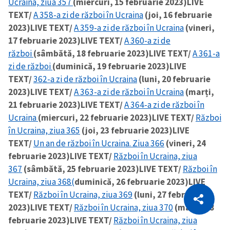
Ucraina, ziua 357
(miercuri, 15 februarie 2023)
LIVE
TEXT/
A 358-a zi de război în Ucraina
(joi, 16 februarie
2023)
LIVE TEXT/
A 359-a zi de război în Ucraina
(vineri,
17 februarie 2023)
LIVE TEXT/
A 360-a zi de
război
(sâmbătă, 18 februarie 2023)
LIVE TEXT/
A 361-a
zi de război
(duminică, 19 februarie 2023)
LIVE
TEXT/
362-a zi de război în Ucraina
(luni, 20 februarie
2023)
LIVE TEXT/
A 363-a zi de război în Ucraina
(marți,
21 februarie 2023)
LIVE TEXT/
A 364-a zi de război în
Ucraina
(miercuri, 22 februarie 2023)
LIVE TEXT/
Război
în Ucraina, ziua 365
(joi, 23 februarie 2023)
LIVE
TEXT/
Un an de război în Ucraina. Ziua 366
(vineri, 24
februarie 2023)
LIVE TEXT/
Război în Ucraina, ziua
367
(sâmbătă, 25 februarie 2023)
LIVE TEXT/
Război în
Ucraina, ziua 368(
duminică, 26 februarie 2023)
LIVE
CITEȘTE
TEXT/
Război în Ucraina, ziua 369
(luni, 27 februarie
Citește articolul
Copiază Link
2023)
LIVE TEXT/
Război în Ucraina, ziua 370
(marți, 28
februarie 2023)
LIVE TEXT/
Război în Ucraina, ziua