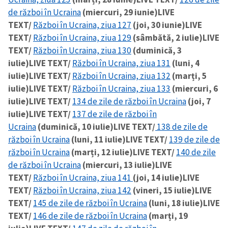
de război în Ucraina
(miercuri, 29 iunie)
LIVE
CONTACT SURSĂ
TEXT/
Război în Ucraina, ziua 127
(joi, 30 iunie)
LIVE
TEXT/
Război în Ucraina, ziua 129
(sâmbătă, 2 iulie)
LIVE
Sursă anonimă
TEXT/
Război în Ucraina, ziua 130
(duminică, 3
iulie)
LIVE TEXT/
Război în Ucraina, ziua 131
(luni, 4
Nume
+ Numele meu
iulie)
LIVE TEXT/
Război în Ucraina, ziua 132
(marți, 5
iulie)
LIVE TEXT/
Război în Ucraina, ziua 133
(miercuri, 6
Email
+ Emailul meu
iulie)
LIVE TEXT/
134 de zile de război în Ucraina
(joi, 7
iulie)
LIVE TEXT/
137 de zile de război în
Telefon
+ Telefon personal
Ucraina
(duminică, 10 iulie)
LIVE TEXT/
138 de zile de
război în Ucraina
(luni, 11 iulie)
LIVE TEXT/
139 de zile de
Am citit și sunt de
război în Ucraina
(marți, 12 iulie)
LIVE TEXT/
140 de zile
acord cu
politica de
de război în Ucraina
(miercuri, 13 iulie)
LIVE
confidențialitate
.
TEXT/
Război în Ucraina, ziua 141
(joi, 14 iulie)
LIVE
TRIMITE ȘTIREA
TEXT/
Război în Ucraina, ziua 142
(vineri, 15 iulie)
LIVE
TEXT/
145 de zile de război în Ucraina
(luni, 18 iulie)
LIVE
TEXT/
146 de zile de război în Ucraina
(marți, 19