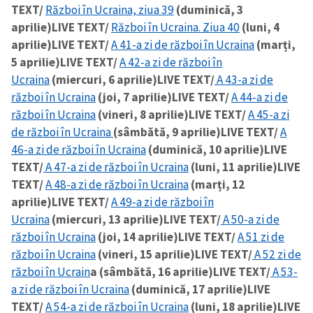
TEXT/
Război în Ucraina, ziua 39
(duminică, 3
aprilie)
LIVE TEXT/
Război în Ucraina. Ziua 40
(luni, 4
aprilie)
LIVE TEXT/
A 41-a zi de război în Ucraina
(marți,
5 aprilie)
LIVE TEXT/
A 42-a zi de război în
Ucraina
(miercuri, 6 aprilie)
LIVE TEXT/
A 43-a zi de
război în Ucraina
(joi, 7 aprilie)
LIVE TEXT/
A 44-a zi de
război în Ucraina
(vineri, 8 aprilie)
LIVE TEXT/
A 45-a zi
de război în Ucraina
(sâmbătă, 9 aprilie)
LIVE TEXT/
A
46-a zi de război în Ucraina
(duminică, 10 aprilie)
LIVE
TEXT/
A 47-a zi de război în Ucraina
(luni, 11 aprilie)
LIVE
TEXT/
A 48-a zi de război în Ucraina
(marți, 12
aprilie)
LIVE TEXT/
A 49-a zi de război în
Ucraina
(miercuri, 13 aprilie)
LIVE TEXT/
A 50-a zi de
război în Ucraina
(joi, 14 aprilie)
LIVE TEXT/
A 51 zi de
război în Ucraina
(vineri, 15 aprilie)
LIVE TEXT/
A 52 zi de
război în Ucrain
a (sâmbătă, 16 aprilie)
LIVE TEXT/
A 53-
a zi de război în Ucraina
(duminică, 17 aprilie)
LIVE
TEXT/
A 54-a zi de război în Ucraina
(luni, 18 aprilie)
LIVE