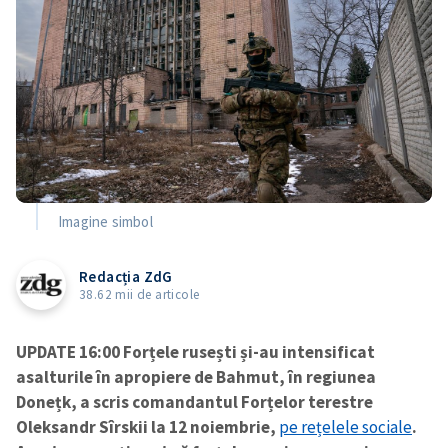
Imagine simbol
Redacția ZdG
38.62 mii de articole
UPDATE 16:00 Forțele rusești și-au intensificat
asalturile în apropiere de Bahmut, în regiunea
Donețk, a scris comandantul Forțelor terestre
Oleksandr Sîrskii la 12 noiembrie,
pe rețelele sociale
.