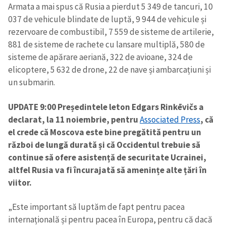
Armata a mai spus că Rusia a pierdut 5 349 de tancuri, 10
037 de vehicule blindate de luptă, 9 944 de vehicule și
rezervoare de combustibil, 7 559 de sisteme de artilerie,
881 de sisteme de rachete cu lansare multiplă, 580 de
sisteme de apărare aeriană, 322 de avioane, 324 de
elicoptere, 5 632 de drone, 22 de nave și ambarcațiuni și
un submarin.
UPDATE 9:00
Președintele leton Edgars Rinkēvičs a
declarat, la 11 noiembrie, pentru
Associated Press
, că
el crede că Moscova este bine pregătită pentru un
război de lungă durată și că Occidentul trebuie să
continue să ofere asistență de securitate Ucrainei,
altfel Rusia va fi încurajată să amenințe alte țări în
viitor.
„Este important să luptăm de fapt pentru pacea
internațională și pentru pacea în Europa, pentru că dacă