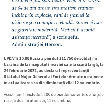
victimei a fost spitalizată. Femeia în vârstă
de 64 de ani are un traumatism cranian
închis prin explozie, răni de șrapnel la
picioare și o comoție cerebrală. Starea ei este
de gravitate moderată. Medicii îi acordă
asistența necesară
”, a scris șeful
Administrației Herson.
UPDATE 10:00
Rusia a pierdut 311 750 de soldați în
Ucraina de la începutul invaziei sale la scară largă, la
24 februarie 2022, au declarat reprezentanții
Statului Major General al Forțelor Armate ucrainene
în actualizarea sa din dimineață zilei 12 noiembrie.
Acest număr include 1 100 de pierderi suferite de forțele
rusești doar în ultima zi, 11 noiembrie.