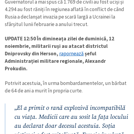
Guvernatorul a mai spus că 1.769 de civili au fost uciși și
4.294 au fost răniți în regiunea aflată în conflict de când
Rusia a declanșat invazia pe scară largă a Ucrainei la
sfârșitul lunii februarie a anului trecut.
UPDATE 12:50 În dimineața zilei de duminică, 12
noiembrie, militarii ruși au atacat districtul
Dniprovsky din Herson,
rapornează
șeful
Administrației militare regionale, Alexandr
Prokudin.
Potrivit acestuia, în urma bombardamentelor, un bărbat
de 64 de ani a murit în propria curte.
„
El a primit o rană explozivă incompatibilă
cu viața. Medicii care au sosit la fața locului
au declarat doar decesul acestuia. Soția