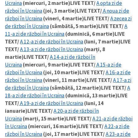
Ucraina
(miercuri, 2 martie)
LIVE TEXT/
A opta zi de
război în Ucraina
(joi, 3 martie)
LIVE TEXT/
A noua zi de
război în Ucraina
(vineri, 4 martie)
LIVE TEXT/
A zecea zi
de război în Ucraina
(sâmbătă, 5 martie)
LIVE TEXT/
A
11-a zi de război în Ucraina
(duminică, 6 martie)
LIVE
TEXT/
A 12-a zi de război în Ucraina
(luni, 7 martie)
LIVE
TEXT/
A 13-a zi de război în Ucraina
(marți, 8
martie)
LIVE TEXT/
A 14-a zi de război în
Ucraina
(miercuri, 9 martie)
LIVE TEXT/
A 15-a zi de
război în Ucraina
(joi, 10 martie)
LIVE TEXT/
A 16-a zi de
război în Ucraina
(vineri, 11 martie)
LIVE TEXT/
A 17-a zi
de război în Ucraina
(sâmbătă, 12 martie)
LIVE TEXT/
A
18-a zi de război în Ucraina
(duminică, 13 martie)
LIVE
TEXT/
A 19-a zi de război în Ucraina
(luni, 14
ianuarie)
LIVE TEXT/
A 20-a zi de război în
Trimite o informație
Despre ZdG
Ucraina
(marți, 15 martie)
LIVE TEXT/
A 21-a zi de război
in English
на русском
în Ucraina
(miercuri, 16 martie)
LIVE TEXT/
A 22-a zi de
război în Ucraina
(joi, 17 martie)
LIVE TEXT/
A 23-a zi de