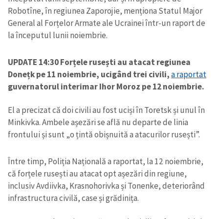
Robotîne, în regiunea Zaporojie, menționa Statul Major
General al Forțelor Armate ale Ucrainei într-un raport de
la începutul lunii noiembrie.
UPDATE 14:30 Forțele rusești au atacat regiunea
Donețk pe 11 noiembrie, ucigând trei civili,
a raportat
guvernatorul interimar Ihor Moroz pe 12 noiembrie.
El a precizat că doi civili au fost uciși în Toretsk și unul în
Minkivka. Ambele așezări se află nu departe de linia
frontului și sunt „o țintă obișnuită a atacurilor rusești”.
Între timp, Poliția Națională a raportat, la 12 noiembrie,
că forțele rusești au atacat opt așezări din regiune,
inclusiv Avdiivka, Krasnohorivka și Tonenke, deteriorând
infrastructura civilă, case și grădinița.