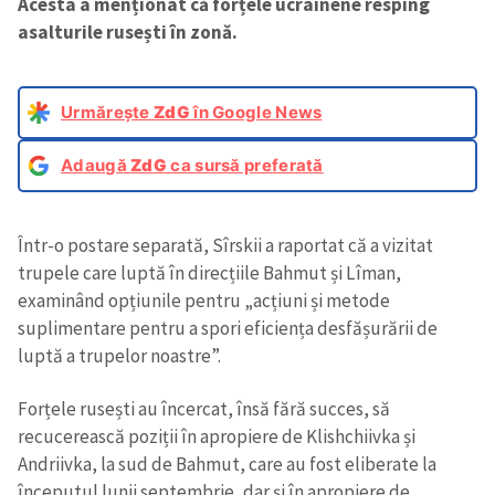
Acesta a menționat că forțele ucrainene resping
asalturile rusești în zonă.
Urmărește
ZdG
în Google News
Adaugă
ZdG
ca sursă preferată
Într-o postare separată, Sîrskii a raportat că a vizitat
trupele care luptă în direcțiile Bahmut și Lîman,
examinând opțiunile pentru „acțiuni și metode
suplimentare pentru a spori eficiența desfășurării de
luptă a trupelor noastre”.
Forțele rusești au încercat, însă fără succes, să
recucerească poziții în apropiere de Klishchiivka și
Andriivka, la sud de Bahmut, care au fost eliberate la
începutul lunii septembrie, dar și în apropiere de