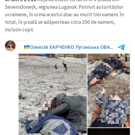
Severodonețk, regiunea Lugansk. Potrivit autorităților
CONTACT SURSĂ
ucrainene, în urma acestui atac au murit trei oameni. În
total, în școală se adăposteau circa 200 de oameni,
Sursă anonimă
inclusiv copii.
Nume
+ Numele meu
Email
+ Emailul meu
Telefon
+ Telefon personal
Am citit și sunt de
acord cu
politica de
confidențialitate
.
TRIMITE ȘTIREA