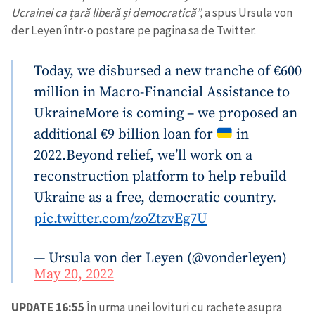
Ucrainei ca țară liberă și democratică”,
a spus Ursula von
der Leyen într-o postare pe pagina sa de Twitter.
Today, we disbursed a new tranche of €600
million in Macro-Financial Assistance to
Ukraine
More is coming – we proposed an
additional €9 billion loan for
in
2022.
Beyond relief, we’ll work on a
reconstruction platform to help rebuild
Ukraine as a free, democratic country.
pic.twitter.com/zoZtzvEg7U
— Ursula von der Leyen (@vonderleyen)
Trimite o informație
Despre ZdG
May 20, 2022
in English
на русском
UPDATE 16:55
În urma unei lovituri cu rachete asupra