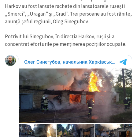
Harkov au fost lansate rachete din lansatoarele rusești
„Smerci”, „Uragan” și „Grad”. Trei persoane au fost rănite,
anunță șeful regiunii, Oleg Sinegubov.
Potrivit lui Sinegubov, în direcția Harkov, rușii și-a
concentrat eforturile pe menținerea pozițiilor ocupate.