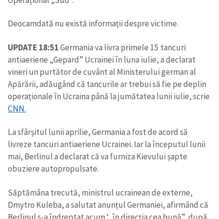
Operațional „Sud”.
Deocamdată nu există informații despre victime.
UPDATE 18:51
Germania va livra primele 15 tancuri
antiaeriene „Gepard” Ucrainei în luna iulie, a declarat
vineri un purtător de cuvânt al Ministerului german al
Apărării, adăugând că tancurile ar trebui să fie pe deplin
operaționale în Ucraina până la jumătatea lunii iulie, scrie
CNN.
La sfârșitul lunii aprilie, Germania a fost de acord să
livreze tancuri antiaeriene Ucrainei. Iar la începutul lunii
mai, Berlinul a declarat că va furniza Kievului șapte
obuziere autopropulsate.
Săptămâna trecută, ministrul ucrainean de externe,
Dmytro Kuleba, a salutat anunțul Germaniei, afirmând că
Berlinul s-a îndreptat acum ‘„în direcția cea bună”, după