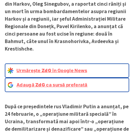
din Harkov, Oleg Sinegubov, a raportat cinci răniți și
un mort în urma bombardamentelor asupra regiunii
Harkov și a regiunii, iar șeful Administrației Militare
Regionale din Donețk, Pavel Kirilenko, a anunțat că
cinci persoane au fost ucise în regiune: două în
Bahmut, câte unul în Krasnohorivka, Avdeevka și
Krestishche.
Urmărește
ZdG
în Google News
Adaugă
ZdG
ca sursă preferată
După ce președintele rus Vladimir Putin a anunțat, pe
24 februarie, o „operațiune militară specială” în
Ucraina, transformată mai apoi într-o „operațiune
de demilitarizare și denazificare” sau „operațiune de