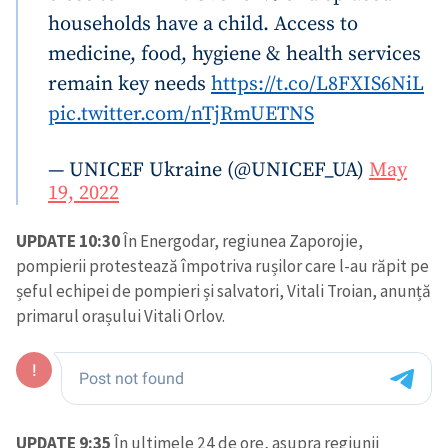
households have a child. Access to
medicine, food, hygiene & health services
remain key needs
https://t.co/L8FXIS6NiL
pic.twitter.com/nTjRmUETNS
— UNICEF Ukraine (@UNICEF_UA)
May
19, 2022
UPDATE 10:30
În Energodar, regiunea Zaporojie,
pompierii protestează împotriva rușilor care l-au răpit pe
șeful echipei de pompieri și salvatori, Vitali Troian, anunță
primarul orașului Vitali Orlov.
UPDATE 9:35
În ultimele 24 de ore, asupra regiunii