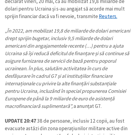
declarat vineri, 20 mai, că au mobilizat 19,8 miliarde de
dolari pentru Ucraina și s-au angajat să acorde mai mult
sprijin financiar dacă va fi nevoie, transmite
Reuters.
„În 2022, am mobilizat 19,8 de miliarde de dolari americani
drept sprijin bugetar, inclusiv 9,5 miliarde de dolari
americani din angajamentele recente (…) pentru a ajuta
Ucraina să își reducă deficitul de finanțare și să continue să
asigure furnizarea de servicii de bază pentru poporul
ucrainean. În plus, salutăm activitatea în curs de
desfășurare în cadrul G7 și al instituțiilor financiare
internaționale cu privire la alte finanțări substanțiale
pentru Ucraina, incluzând în special propunerea Comisiei
Europene de până la 9 miliarde de euro de asistență
macrofinanciară suplimentară”,
a anunțat G7.
UPDATE 20:47
38 de persoane, inclusiv 12 copii, au fost
evacuate astăzi din zona operațiunilor militare active din