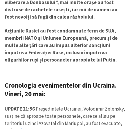
eliberare a Donbasului”, mai multe orașe au fost
distruse de rachetele rusești, iar mii de oameni au
fost nevoiți să fugă din calea războiului.
Acțiunile Rusiei au fost condamnate ferm de SUA,
membrii NATO și Uniunea Europeană, precum și de
multe alte țări care au impus ulterior sancțiuni
împotriva Federației Ruse, inclusiv împotriva
oligarhilor ruși și persoanelor apropiate lui Putin.
Cronologia evenimentelor din Ucraina.
Vineri, 20 mai:
UPDATE 21:56
Președintele Ucrainei, Volodimir Zelensky,
susține că aproape toate persoanele, care se aflau pe
teritoriul uzinei Azovstal din Mariupol, au fost evacuate,