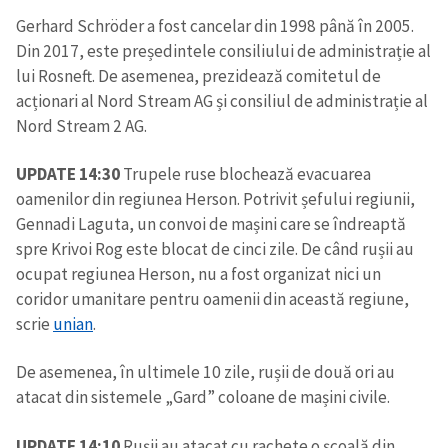
Gerhard Schröder a fost cancelar din 1998 până în 2005.
Din 2017, este președintele consiliului de administrație al
lui Rosneft. De asemenea, prezidează comitetul de
acționari al Nord Stream AG și consiliul de administrație al
Nord Stream 2 AG.
ȘTIREA MEA
UPDATE 14:30
Trupele ruse blochează evacuarea
oamenilor din regiunea Herson. Potrivit șefului regiunii,
Titlu știre
+ Adaugă titlu
Gennadi Laguta, un convoi de mașini care se îndreaptă
spre Krivoi Rog este blocat de cinci zile. De când rușii au
Fotografie
+ Încarcă imagine
ocupat regiunea Herson, nu a fost organizat nici un
coridor umanitare pentru oamenii din această regiune,
scrie
unian
.
Link media
+ Link media
De asemenea, în ultimele 10 zile, rușii de două ori au
atacat din sistemele „Gard” coloane de mașini civile.
Mesajul știrei
+ Mesajul știrei
UPDATE 14:10
Rușii au atacat cu rachete o școală din