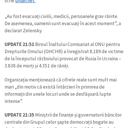
scrie
unian.net.
„Au fost evacuați civilii, medicii, persoanele grav rănite.
De asemenea, oamenii sunt evacuați în acest moment”, a
declarat Zelensky.
UPDATE 21:51
Biroul Înaltului Comisariat al ONU pentru
Drepturile Omului (OHCHR) a înregistrat 8.189 de victime
de la începutul războiului provocat de Rusia în Ucraina –
3.838 de morți și 4.351 de răniți.
Organizația menționează că cifrele reale sunt mult mai
mari „din motiv că există întârzieri în primirea de
informații din unele locuri unde se desfășoară lupte
intense”.
UPDATE 21:35
Miniștrii de finanțe și guvernatorii băncilor
centrale din Grupul celor șapte democrații bogate au