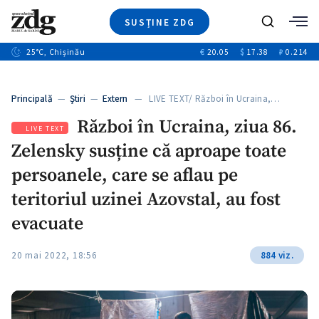
SUSȚINE ZDG
+8
Caută
+4
25
°C
, Chișinău
€
20.05
$
17.38
₽
0.214
Ştiri
+12
+1
+1
Investigatii
Banii tăi
+5
Principală
—
Ştiri
—
Extern
— LIVE TEXT/ Război în Ucraina,…
Video
Război în Ucraina, ziua 86.
Special
LIVE TEXT
Zelensky susține că aproape toate
Blog
ZdGust
persoanele, care se aflau pe
teritoriul uzinei Azovstal, au fost
evacuate
20 mai 2022, 18:56
884 viz.