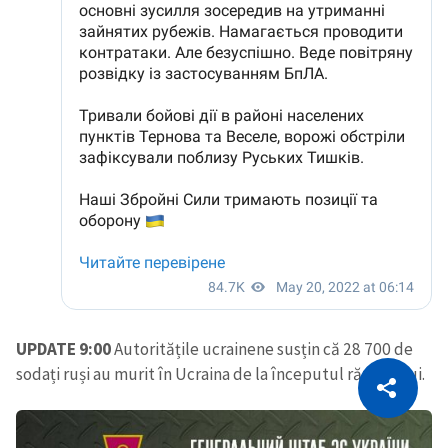
UPDATE 9:00
Autoritățile ucrainene susțin că 28 700 de
CITEȘTE
sodați ruși au murit în Ucraina de la începutul războiului.
Citește articolul
Copiază Link