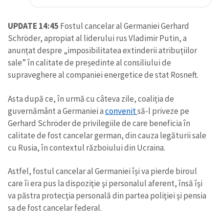
UPDATE 14:45
Fostul cancelar al Germaniei Gerhard
Schröder, apropiat al liderului rus Vladimir Putin, a
anunțat despre „imposibilitatea extinderii atribuțiilor
sale” în calitate de președinte al consiliului de
supraveghere al companiei energetice de stat Rosneft.
Asta după ce, în urmă cu câteva zile, coaliția de
guvernământ a Germaniei a
convenit
să-l priveze pe
Gerhard Schröder de privilegiile de care beneficia în
calitate de fost cancelar german, din cauza legăturii sale
cu Rusia, în contextul războiului din Ucraina.
Astfel, fostul cancelar al Germaniei își va pierde biroul
care îi era pus la dispoziţie şi personalul aferent, însă îşi
va păstra protecţia personală din partea poliţiei şi pensia
sa de fost cancelar federal.