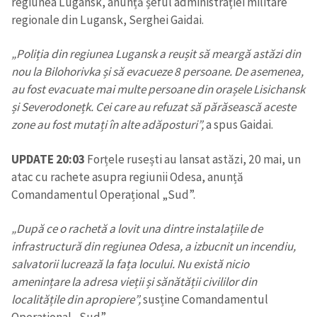
regiunea Lugansk, anunță șeful administrației militare
regionale din Lugansk, Serghei Gaidai.
„Poliția din regiunea Lugansk a reușit să meargă astăzi din
nou la Bilohorivka și să evacueze 8 persoane. De asemenea,
au fost evacuate mai multe persoane din orașele Lisichansk
și Severodonețk. Cei care au refuzat să părăsească aceste
zone au fost mutați în alte adăposturi”,
a spus Gaidai.
UPDATE 20:03
Forțele rusești au lansat astăzi, 20 mai, un
atac cu rachete asupra regiunii Odesa, anunță
Comandamentul Operațional „Sud”.
„După ce o rachetă a lovit una dintre instalațiile de
infrastructură din regiunea Odesa, a izbucnit un incendiu,
salvatorii lucrează la fața locului. Nu există nicio
amenințare la adresa vieții și sănătății civililor din
localitățile din apropiere”,
susține Comandamentul