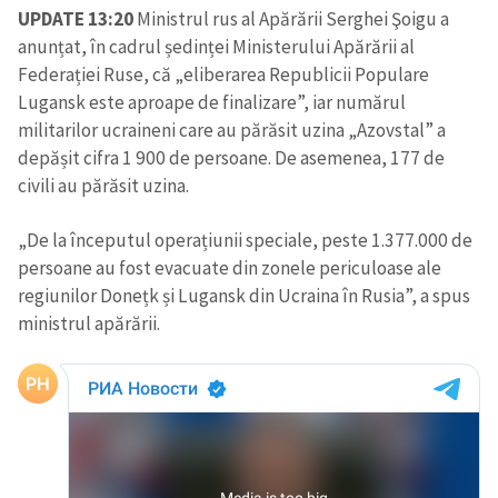
UPDATE 13:20
Ministrul rus al Apărării Serghei Şoigu a
anunțat, în cadrul ședinței Ministerului Apărării al
Federației Ruse, că „eliberarea Republicii Populare
Lugansk este aproape de finalizare”, iar numărul
militarilor ucraineni care au părăsit uzina „Azovstal” a
depășit cifra 1 900 de persoane. De asemenea, 177 de
civili au părăsit uzina.
„De la începutul operațiunii speciale, peste 1.377.000 de
persoane au fost evacuate din zonele periculoase ale
regiunilor Donețk și Lugansk din Ucraina în Rusia”, a spus
ministrul apărării.