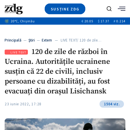
SUSȚINE ZDG
Caută
+2
20
°C
, Chișinău
€
20.05
$
17.37
₽
0.214
Ştiri
+6
+3
Investigatii
Banii tăi
+2
Principală
—
Ştiri
—
Extern
— LIVE TEXT/ 120 de zile…
Video
+1
+1
120 de zile de război în
Special
LIVE TEXT
Ucraina. Autoritățile ucrainene
Blog
+2
ZdGust
susțin că 22 de civili, inclusiv
+1
persoane cu dizabilități, au fost
evacuați din orașul Lisichansk
23 iunie 2022, 17:28
1504 viz.