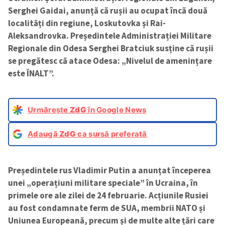
Serghei Gaidai, anunță că rușii au ocupat încă două
localități din regiune, Loskutovka și Rai-
Aleksandrovka. Președintele Administrației Militare
Regionale din Odesa Serghei Bratciuk susține că rușii
se pregătesc că atace Odesa: „Nivelul de amenințare
este ÎNALT”.
Urmărește
ZdG
în Google News
Adaugă
ZdG
ca sursă preferată
Președintele rus Vladimir Putin a anunțat începerea
unei „operațiuni militare speciale” în Ucraina, în
primele ore ale zilei de 24 februarie. Acțiunile Rusiei
au fost condamnate ferm de SUA, membrii NATO și
Uniunea Europeană, precum și de multe alte țări care