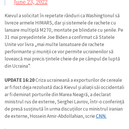
June 23, 2022
Kievul a solicitat în repetate rânduri ca Washingtonul să
livreze armele HIMARS, dar și sistemele de rachete cu
lansare multiplă M270, montate pe blindate cu șenile. Pe
31 mai președintele Joe Biden a confirmat că Statele
Unite vor livra „mai multe lansatoare de rachete
performante și muniții ce vor permite ucrainenilor să
lovească mai precis țintele cheie de pe câmpul de luptă
din Ucraina”.
UPDATE 16:20
Criza ucraineană a exporturilor de cereale
ar fi fost deja rezolvată dacă Kievul și aliații săi occidentali
ar fi deminat porturile din Marea Neagră, a declarat
ministrul rus de externe, Serghei Lavrov, într-o conferință
de presă susținută în urma discuțiilor cu ministrul iranian
de externe, Hossein Amir-Abdollahian, scrie
CNN.