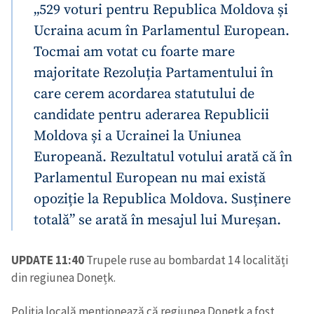
„529 voturi pentru Republica Moldova și
Ucraina acum în Parlamentul European.
Tocmai am votat cu foarte mare
majoritate Rezoluția Partamentului în
care cerem acordarea statutului de
candidate pentru aderarea Republicii
ȘTIREA MEA
Moldova și a Ucrainei la Uniunea
Titlu știre
+ Adaugă titlu
Europeană. Rezultatul votului arată că în
Parlamentul European nu mai există
Fotografie
+ Încarcă imagine
opoziție la Republica Moldova. Susținere
totală” se arată în mesajul lui Mureșan.
Link media
+ Link media
UPDATE 11:40
Trupele ruse au bombardat 14 localități
din regiunea Donețk.
Mesajul știrei
+ Mesajul știrei
Poliția locală menționează că regiunea Donețk a fost