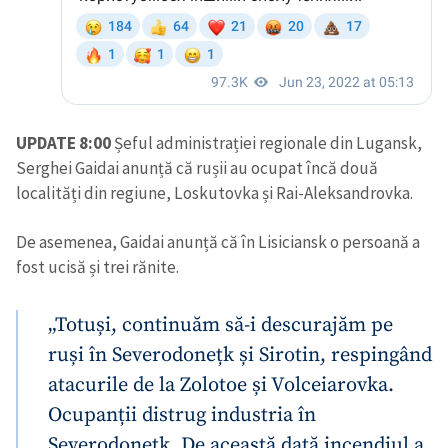
UPDATE 8:00
Șeful administrației regionale din Lugansk,
Serghei Gaidai anunță că rușii au ocupat încă două
localități din regiune, Loskutovka și Rai-Aleksandrovka.
De asemenea, Gaidai anunță că în Lisiciansk o persoană a
fost ucisă și trei rănite.
„Totuși, continuăm să-i descurajăm pe
ruși în Severodonețk și Sirotin, respingând
atacurile de la Zolotoe și Volceiarovka.
Ocupanții distrug industria în
Severodonețk. De această dată incendiul a