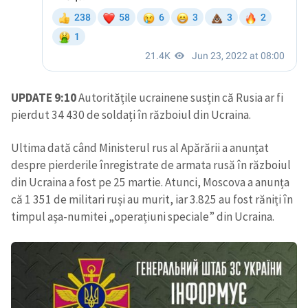
UPDATE 9:10
Autoritățile ucrainene susțin că Rusia ar fi
pierdut 34 430 de soldați în războiul din Ucraina.
Ultima dată când Ministerul rus al Apărării a anunțat
despre pierderile înregistrate de armata rusă în războiul
din Ucraina a fost pe 25 martie. Atunci, Moscova a anunța
că 1 351 de militari ruși au murit, iar 3.825 au fost răniți în
timpul așa-numitei „operațiuni speciale” din Ucraina.