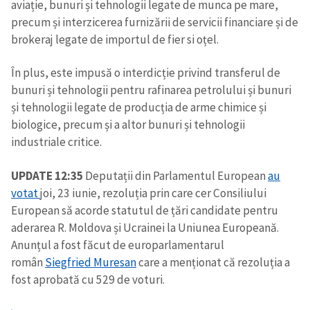
aviație, bunuri și tehnologii legate de munca pe mare,
precum și interzicerea furnizării de servicii financiare și de
brokeraj legate de importul de fier si oțel.
În plus, este impusă o interdicție privind transferul de
bunuri și tehnologii pentru rafinarea petrolului și bunuri
și tehnologii legate de producția de arme chimice și
biologice, precum și a altor bunuri și tehnologii
industriale critice.
UPDATE 12:35
Deputații din Parlamentul European
au
votat
joi, 23 iunie, rezoluția prin care cer Consiliului
European să acorde statutul de țări candidate pentru
aderarea R. Moldova și Ucrainei la Uniunea Europeană.
Anunțul a fost făcut de europarlamentarul
român
Siegfried Muresan
care a menționat că rezoluția a
fost aprobată cu 529 de voturi.