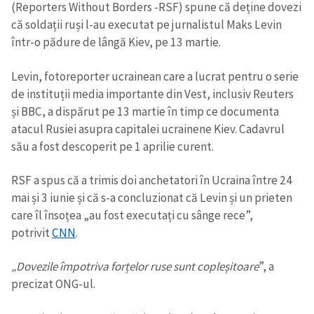
(Reporters Without Borders -RSF) spune că deține dovezi
că soldații ruși l-au executat pe jurnalistul Maks Levin
într-o pădure de lângă Kiev, pe 13 martie.
Levin, fotoreporter ucrainean care a lucrat pentru o serie
de instituții media importante din Vest, inclusiv Reuters
și BBC, a dispărut pe 13 martie în timp ce documenta
atacul Rusiei asupra capitalei ucrainene Kiev. Cadavrul
său a fost descoperit pe 1 aprilie curent.
RSF a spus că a trimis doi anchetatori în Ucraina între 24
mai și 3 iunie și că s-a concluzionat că Levin și un prieten
care îl însoțea „au fost executați cu sânge rece”,
potrivit
CNN
.
Trimite o informație
Despre ZdG
„Dovezile împotriva forțelor ruse sunt copleșitoare
”, a
in English
на русском
precizat ONG-ul.