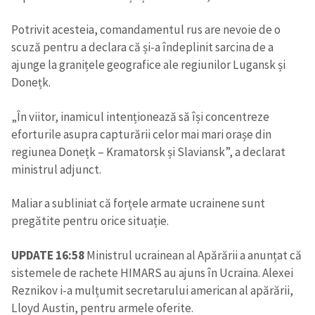
Potrivit acesteia, comandamentul rus are nevoie de o
scuză pentru a declara că și-a îndeplinit sarcina de a
ajunge la granițele geografice ale regiunilor Lugansk și
Donețk.
„În viitor, inamicul intenționează să își concentreze
eforturile asupra capturării celor mai mari orașe din
regiunea Donețk – Kramatorsk și Slaviansk”, a declarat
ministrul adjunct.
Maliar a subliniat că forțele armate ucrainene sunt
pregătite pentru orice situație.
UPDATE 16:58
Ministrul ucrainean al Apărării a anunțat că
sistemele de rachete HIMARS au ajuns în Ucraina. Alexei
Reznikov i-a mulțumit secretarului american al apărării,
Lloyd Austin, pentru armele oferite.