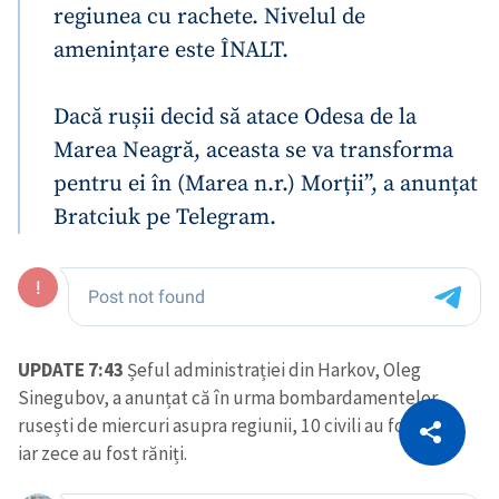
regiunea cu rachete. Nivelul de
amenințare este ÎNALT.
Dacă rușii decid să atace Odesa de la
Marea Neagră, aceasta se va transforma
pentru ei în (Marea n.r.) Morții”, a anunțat
Bratciuk pe Telegram.
UPDATE 7:43
Șeful administrației din Harkov, Oleg
Sinegubov, a anunțat că în urma bombardamentelor
CITEȘTE
rusești de miercuri asupra regiunii, 10 civili au fost uciși,
Citește articolul
Copiază Link
iar zece au fost răniți.