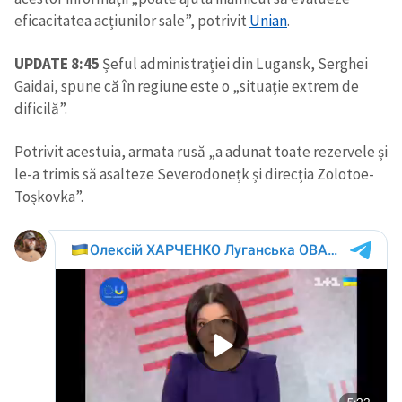
eficacitatea acțiunilor sale”, potrivit
Unian
.
UPDATE 8:45
Șeful administrației din Lugansk, Serghei
Gaidai, spune că în regiune este o „situație extrem de
dificilă”.
Potrivit acestuia, armata rusă „a adunat toate rezervele și
le-a trimis să asalteze Severodonețk și direcția Zolotoe-
Toșkovka”.