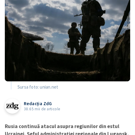
Sursa foto: unian.net
Redacția ZdG
38.65 mii de articole
Rusia continuă atacul asupra regiunilor din estul
Ucrainei. Șeful administrației regionale din Lugansk,