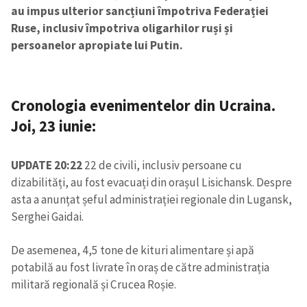
au impus ulterior sancțiuni împotriva Federației
Ruse, inclusiv împotriva oligarhilor ruși și
persoanelor apropiate lui Putin.
Cronologia evenimentelor din Ucraina.
Joi, 23 iunie:
UPDATE 20:22
22 de civili, inclusiv persoane cu
dizabilități, au fost evacuați din orașul Lisichansk. Despre
asta a anunțat șeful administrației regionale din Lugansk,
Serghei Gaidai.
De asemenea, 4,5 tone de kituri alimentare și apă
potabilă au fost livrate în oraș de către administrația
militară regională și Crucea Roșie.