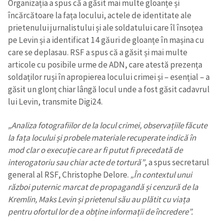
Organizația a spus că a găsit mai multe gloanțe și
încărcătoare la fața locului, actele de identitate ale
prietenului jurnalistului și ale soldatului care îl însoțea
pe Levin și a identificat 14 găuri de gloanțe în mașina cu
care se deplasau. RSF a spus că a găsit și mai multe
articole cu posibile urme de ADN, care atestă prezența
soldaților ruși în apropierea locului crimei și – esențial – a
găsit un glonț chiar lângă locul unde a fost găsit cadavrul
lui Levin, transmite Digi24.
„Analiza fotografiilor de la locul crimei, observațiile făcute
la fața locului și probele materiale recuperate indică în
mod clar o execuție care ar fi putut fi precedată de
interogatoriu sau chiar acte de tortură”
, a spus secretarul
general al RSF, Christophe Delore.
„În contextul unui
război puternic marcat de propagandă și cenzură de la
Kremlin, Maks Levin și prietenul său au plătit cu viața
pentru ofortul lor de a obține informații de încredere”.