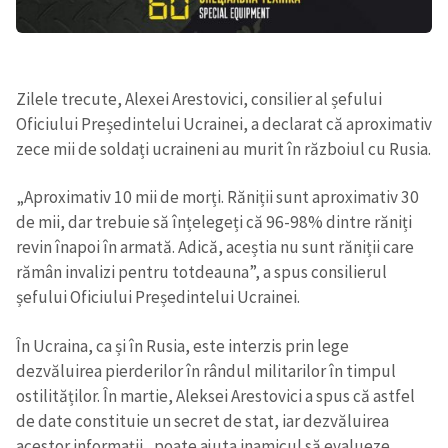
Zilele trecute, Alexei Arestovici, consilier al șefului
Oficiului Președintelui Ucrainei, a declarat că aproximativ
zece mii de soldați ucraineni au murit în războiul cu Rusia.
„Aproximativ 10 mii de morți. Răniții sunt aproximativ 30
de mii, dar trebuie să înțelegeți că 96-98% dintre răniți
revin înapoi în armată. Adică, aceștia nu sunt răniții care
rămân invalizi pentru totdeauna”, a spus consilierul
șefului Oficiului Președintelui Ucrainei.
În Ucraina, ca și în Rusia, este interzis prin lege
dezvăluirea pierderilor în rândul militarilor în timpul
ostilităților. În martie, Aleksei Arestovici a spus că astfel
de date constituie un secret de stat, iar dezvăluirea
acestor informații „poate ajuta inamicul să evalueze