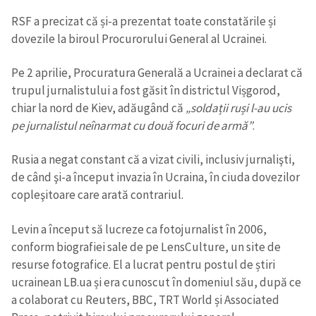
RSF a precizat că și-a prezentat toate constatările și
dovezile la biroul Procurorului General al Ucrainei.
Pe 2 aprilie, Procuratura Generală a Ucrainei a declarat că
trupul jurnalistului a fost găsit în districtul Vișgorod,
chiar la nord de Kiev, adăugând că
„soldații ruși l-au ucis
pe jurnalistul neînarmat cu două focuri de armă”
.
Rusia a negat constant că a vizat civili, inclusiv jurnalişti,
de când şi-a început invazia în Ucraina, în ciuda dovezilor
copleşitoare care arată contrariul.
Levin a început să lucreze ca fotojurnalist în 2006,
conform biografiei sale de pe LensCulture, un site de
resurse fotografice. El a lucrat pentru postul de știri
ucrainean LB.ua și era cunoscut în domeniul său, după ce
a colaborat cu Reuters, BBC, TRT World și Associated