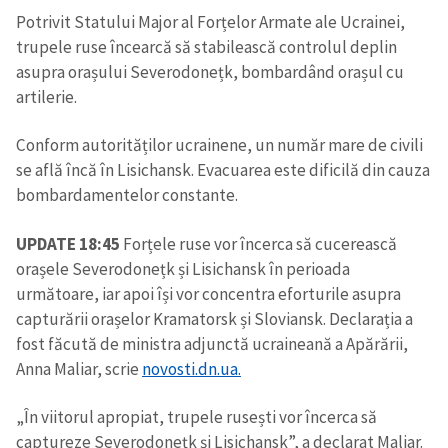
Potrivit Statului Major al Forțelor Armate ale Ucrainei,
trupele ruse încearcă să stabilească controlul deplin
asupra orașului Severodonețk, bombardând orașul cu
artilerie.
Conform autorităților ucrainene, un număr mare de civili
se află încă în Lisichansk. Evacuarea este dificilă din cauza
bombardamentelor constante.
UPDATE 18:45
Forțele ruse vor încerca să cucerească
orașele Severodonețk și Lisichansk în perioada
următoare, iar apoi își vor concentra eforturile asupra
capturării orașelor Kramatorsk și Sloviansk. Declarația a
fost făcută de ministra adjunctă ucraineană a Apărării,
Anna Maliar, scrie
novosti.dn.ua.
„În viitorul apropiat, trupele rusești vor încerca să
captureze Severodonețk și Lisichansk”, a declarat Maliar.