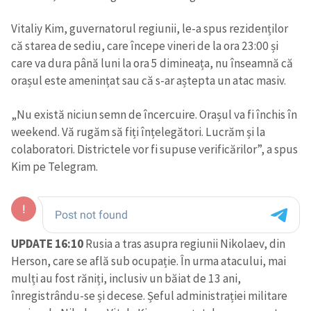
Vitaliy Kim, guvernatorul regiunii, le-a spus rezidenților
că starea de sediu, care începe vineri de la ora 23:00 și
care va dura până luni la ora 5 dimineața, nu înseamnă că
orașul este amenințat sau că s-ar aștepta un atac masiv.
„Nu există niciun semn de încercuire. Orașul va fi închis în
weekend. Vă rugăm să fiți înțelegători. Lucrăm și la
colaboratori. Districtele vor fi supuse verificărilor”, a spus
Kim pe Telegram.
UPDATE 16:10
Rusia a tras asupra regiunii Nikolaev, din
Herson, care se află sub ocupație. În urma atacului, mai
mulți au fost răniți, inclusiv un băiat de 13 ani,
înregistrându-se și decese. Șeful administrației militare