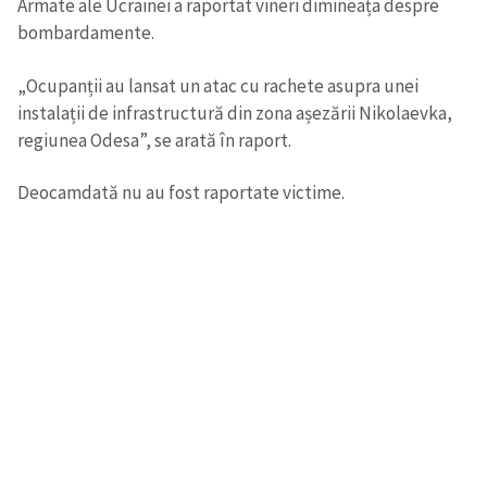
Armate ale Ucrainei a raportat vineri dimineața despre
bombardamente.
CONTACT SURSĂ
„Ocupanții au lansat un atac cu rachete asupra unei
Sursă anonimă
instalații de infrastructură din zona așezării Nikolaevka,
Nume
+ Numele meu
regiunea Odesa”, se arată în raport.
Deocamdată nu au fost raportate victime.
Email
+ Emailul meu
Telefon
+ Telefon personal
Am citit și sunt de
acord cu
politica de
confidențialitate
.
TRIMITE ȘTIREA