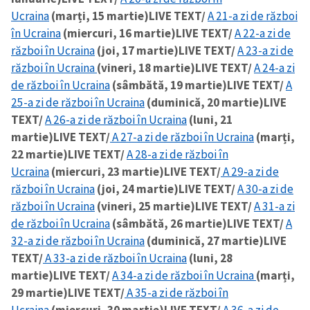
Ucraina
(marți, 15 martie)
LIVE TEXT/
A 21-a zi de război
în Ucraina
(miercuri, 16 martie)
LIVE TEXT/
A 22-a zi de
război în Ucraina
(joi, 17 martie)
LIVE TEXT/
A 23-a zi de
război în Ucraina
(vineri, 18 martie)
LIVE TEXT/
A 24-a zi
de război în Ucraina
(sâmbătă, 19 martie)
LIVE TEXT/
A
25-a zi de război în Ucraina
(duminică, 20 martie)
LIVE
TEXT/
A 26-a zi de război în Ucraina
(luni, 21
martie)
LIVE TEXT/
A 27-a zi de război în Ucraina
(marți,
22 martie)
LIVE TEXT/
A 28-a zi de război în
Ucraina
(miercuri, 23 martie)
LIVE TEXT/
A 29-a zi de
război în Ucraina
(joi, 24 martie)
LIVE TEXT/
A 30-a zi de
război în Ucraina
(vineri, 25 martie)
LIVE TEXT/
A 31-a zi
de război în Ucraina
(sâmbătă, 26 martie)
LIVE TEXT/
A
32-a zi de război în Ucraina
(duminică, 27 martie)
LIVE
TEXT/
A 33-a zi de război în Ucraina
(luni, 28
martie)
LIVE TEXT/
A 34-a zi de război în Ucraina
(marți,
29 martie)
LIVE TEXT/
A 35-a zi de război în
Ucraina
(miercuri, 30 martie)
LIVE TEXT/
A 36-a zi de