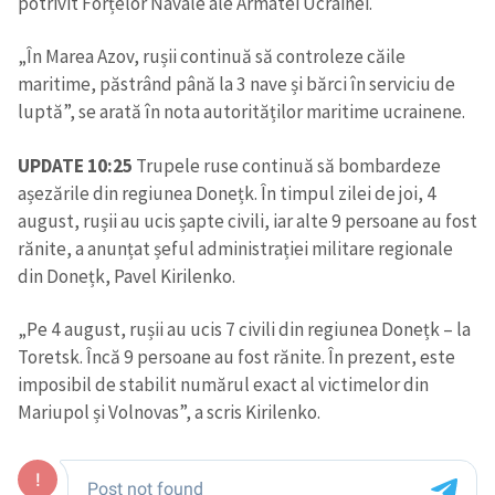
potrivit Forțelor Navale ale Armatei Ucrainei.
„În Marea Azov, rușii continuă să controleze căile
maritime, păstrând până la 3 nave și bărci în serviciu de
luptă”, se arată în nota autorităților maritime ucrainene.
UPDATE 10:25
Trupele ruse continuă să bombardeze
așezările din regiunea Donețk. În timpul zilei de joi, 4
august, rușii au ucis șapte civili, iar alte 9 persoane au fost
rănite, a anunțat șeful administrației militare regionale
din Donețk, Pavel Kirilenko.
„Pe 4 august, rușii au ucis 7 civili din regiunea Donețk – la
Toretsk. Încă 9 persoane au fost rănite. În prezent, este
imposibil de stabilit numărul exact al victimelor din
Mariupol și Volnovas”, a scris Kirilenko.