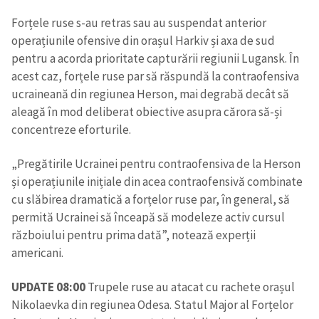
Forțele ruse s-au retras sau au suspendat anterior
operațiunile ofensive din orașul Harkiv și axa de sud
pentru a acorda prioritate capturării regiunii Lugansk. În
acest caz, forțele ruse par să răspundă la contraofensiva
ucraineană din regiunea Herson, mai degrabă decât să
aleagă în mod deliberat obiective asupra cărora să-și
ȘTIREA MEA
concentreze eforturile.
Titlu știre
+ Adaugă titlu
„Pregătirile Ucrainei pentru contraofensiva de la Herson
și operațiunile inițiale din acea contraofensivă combinate
Fotografie
+ Încarcă imagine
cu slăbirea dramatică a forțelor ruse par, în general, să
permită Ucrainei să înceapă să modeleze activ cursul
Link media
+ Link media
războiului pentru prima dată”, notează experții
americani.
UPDATE 08:00
Trupele ruse au atacat cu rachete orașul
Mesajul știrei
+ Mesajul știrei
Nikolaevka din regiunea Odesa. Statul Major al Forțelor