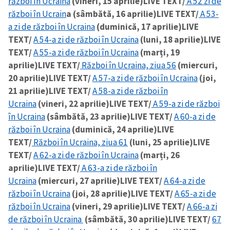
război în Ucraina
(vineri, 15 aprilie)
LIVE TEXT/
A 52 zi de
război în Ucrain
a (sâmbătă, 16 aprilie)
LIVE TEXT/
A 53-
a zi de război în Ucraina
(duminică, 17 aprilie)
LIVE
TEXT/
A 54-a zi de război în Ucraina
(luni, 18 aprilie)
LIVE
TEXT/
A 55-a zi de război în Ucraina
(marți, 19
aprilie)
LIVE TEXT/
Război în Ucraina, ziua 56
(miercuri,
20 aprilie)
LIVE TEXT/
A 57-a zi de război în Ucraina
(joi,
21 aprilie)
LIVE TEXT/
A 58-a zi de război în
Ucraina
(vineri, 22 aprilie)
LIVE TEXT/
A 59-a zi de război
în Ucraina
(sâmbătă, 23 aprilie)
LIVE TEXT/
A 60-a zi de
război în Ucraina
(duminică, 24 aprilie)
LIVE
TEXT/
Război în Ucraina, ziua 61
(luni, 25 aprilie)
LIVE
TEXT/
A 62-a zi de război în Ucraina
(marți, 26
aprilie)
LIVE TEXT/
A 63-a zi de război în
Ucraina
(miercuri, 27 aprilie)
LIVE TEXT/
A 64-a zi de
război în Ucraina
(joi, 28 aprilie)
LIVE TEXT/
A 65-a zi de
război în Ucraina
(vineri, 29 aprilie)
LIVE TEXT/
A 66-a zi
de război în Ucraina
(sâmbătă, 30 aprilie)
LIVE TEXT/
67