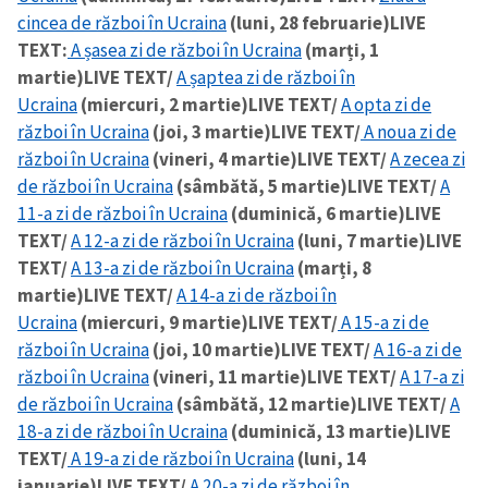
cincea de război în Ucraina
(luni, 28 februarie)
LIVE
TEXT:
A șasea zi de război în Ucraina
(marți, 1
SUSȚINE
martie)
LIVE TEXT/
A șaptea zi de război în
Ucraina
(miercuri, 2 martie)
LIVE TEXT/
A opta zi de
război în Ucraina
(joi, 3 martie)
LIVE TEXT/
A noua zi de
război în Ucraina
(vineri, 4 martie)
LIVE TEXT/
A zecea zi
de război în Ucraina
(sâmbătă, 5 martie)
LIVE TEXT/
A
11-a zi de război în Ucraina
(duminică, 6 martie)
LIVE
TEXT/
A 12-a zi de război în Ucraina
(luni, 7 martie)
LIVE
TEXT/
A 13-a zi de război în Ucraina
(marți, 8
martie)
LIVE TEXT/
A 14-a zi de război în
Ucraina
(miercuri, 9 martie)
LIVE TEXT/
A 15-a zi de
război în Ucraina
(joi, 10 martie)
LIVE TEXT/
A 16-a zi de
război în Ucraina
(vineri, 11 martie)
LIVE TEXT/
A 17-a zi
de război în Ucraina
(sâmbătă, 12 martie)
LIVE TEXT/
A
18-a zi de război în Ucraina
(duminică, 13 martie)
LIVE
TEXT/
A 19-a zi de război în Ucraina
(luni, 14
ianuarie)
LIVE TEXT/
A 20-a zi de război în