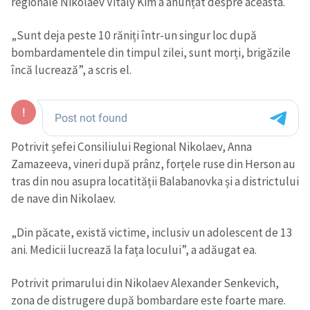
regionale Nikolaev Vitaly Kim a anunțat despre aceasta.
„Sunt deja peste 10 răniți într-un singur loc după
bombardamentele din timpul zilei, sunt morți, brigăzile
încă lucrează”, a scris el.
Potrivit șefei Consiliului Regional Nikolaev, Anna
Zamazeeva, vineri după prânz, forțele ruse din Herson au
tras din nou asupra locatității Balabanovka și a districtului
de nave din Nikolaev.
„Din păcate, există victime, inclusiv un adolescent de 13
ani. Medicii lucrează la fața locului”, a adăugat ea.
Potrivit primarului din Nikolaev Alexander Senkevich,
zona de distrugere după bombardare este foarte mare.