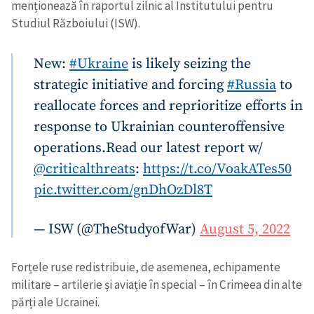
menționează în raportul zilnic al Institutului pentru
Studiul Războiului (ISW).
New:
#Ukraine
is likely seizing the
strategic initiative and forcing
#Russia
to
reallocate forces and reprioritize efforts in
response to Ukrainian counteroffensive
operations.
Read our latest report w/
@criticalthreats
:
https://t.co/VoakATes50
pic.twitter.com/gnDhOzDl8T
— ISW (@TheStudyofWar)
August 5, 2022
Forțele ruse redistribuie, de asemenea, echipamente
militare – artilerie și aviație în special – în Crimeea din alte
părți ale Ucrainei.