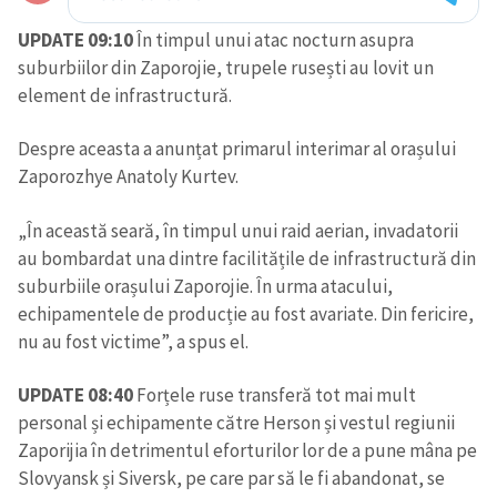
UPDATE 09:10
În timpul unui atac nocturn asupra
suburbiilor din Zaporojie, trupele rusești au lovit un
element de infrastructură.
Despre aceasta a anunțat primarul interimar al orașului
Zaporozhye Anatoly Kurtev.
„În această seară, în timpul unui raid aerian, invadatorii
au bombardat una dintre facilitățile de infrastructură din
suburbiile orașului Zaporojie. În urma atacului,
echipamentele de producție au fost avariate. Din fericire,
nu au fost victime”, a spus el.
UPDATE 08:40
Forțele ruse transferă tot mai mult
personal și echipamente către Herson și vestul regiunii
Zaporijia în detrimentul eforturilor lor de a pune mâna pe
Slovyansk și Siversk, pe care par să le fi abandonat, se