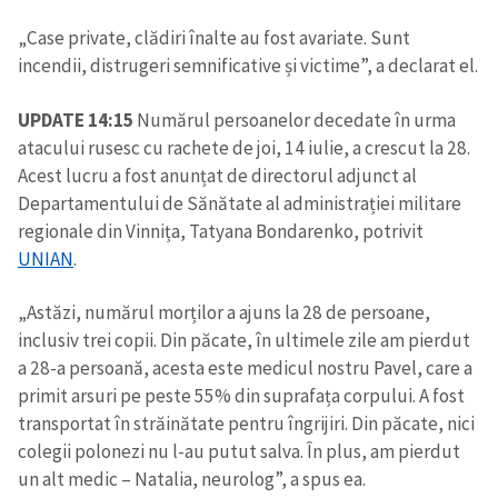
„Case private, clădiri înalte au fost avariate. Sunt
incendii, distrugeri semnificative și victime”, a declarat el.
UPDATE 14:15
Numărul persoanelor decedate în urma
atacului rusesc cu rachete de joi, 14 iulie, a crescut la 28.
Acest lucru a fost anunțat de directorul adjunct al
Departamentului de Sănătate al administrației militare
regionale din Vinnița, Tatyana Bondarenko, potrivit
UNIAN
.
„Astăzi, numărul morților a ajuns la 28 de persoane,
inclusiv trei copii. Din păcate, în ultimele zile am pierdut
a 28-a persoană, acesta este medicul nostru Pavel, care a
primit arsuri pe peste 55% din suprafața corpului. A fost
Trimite o informație
Despre ZdG
transportat în străinătate pentru îngrijiri. Din păcate, nici
in English
на русском
colegii polonezi nu l-au putut salva. În plus, am pierdut
un alt medic – Natalia, neurolog”, a spus ea.