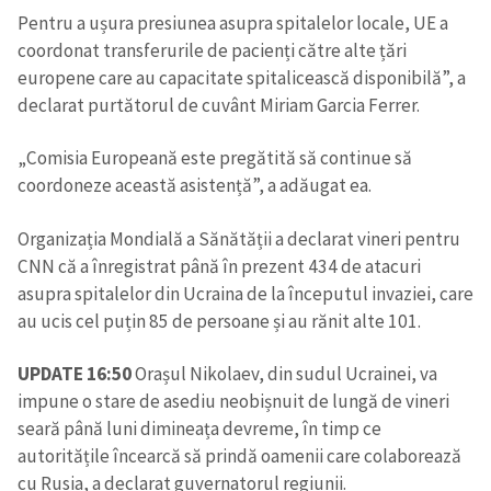
Pentru a ușura presiunea asupra spitalelor locale, UE a
coordonat transferurile de pacienți către alte țări
europene care au capacitate spitalicească disponibilă”, a
declarat purtătorul de cuvânt Miriam Garcia Ferrer.
„Comisia Europeană este pregătită să continue să
coordoneze această asistență”, a adăugat ea.
Organizația Mondială a Sănătății a declarat vineri pentru
CNN că a înregistrat până în prezent 434 de atacuri
asupra spitalelor din Ucraina de la începutul invaziei, care
au ucis cel puțin 85 de persoane și au rănit alte 101.
UPDATE 16:50
Orașul Nikolaev, din sudul Ucrainei, va
impune o stare de asediu neobișnuit de lungă de vineri
seară până luni dimineața devreme, în timp ce
autoritățile încearcă să prindă oamenii care colaborează
cu Rusia, a declarat guvernatorul regiunii.