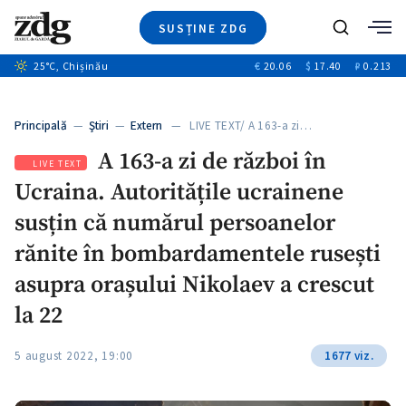
SUSȚINE ZDG
+4
Caută
25
°C
, Chișinău
€
20.06
$
17.40
₽
0.213
Ştiri
+6
+2
Investigatii
Banii tăi
+4
Principală
—
Ştiri
—
Extern
— LIVE TEXT/ A 163-a zi…
Video
+2
A 163-a zi de război în
Special
LIVE TEXT
Ucraina. Autoritățile ucrainene
Blog
ZdGust
susțin că numărul persoanelor
rănite în bombardamentele rusești
asupra orașului Nikolaev a crescut
la 22
5 august 2022, 19:00
1677 viz.