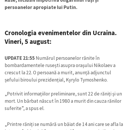
persoanelor apropiate lui Putin.
Cronologia evenimentelor din Ucraina.
Vineri, 5 august:
UPDATE 21:55
Numărul persoanelor rănite în
bombardamentele rusești asupra orașului Nikolaev a
crescut la 22. O persoană a murit, anunță adjunctul
șefului biroului prezidențial, Kyrylo Tymoshenko.
„Potrivit informațiilor preliminare, sunt 22 de răniți și un
mort. Un bărbat născut în 1980 a murit din cauza rănilor
suferite”, a spus el.
„Printre răniți se numără un băiat de 14 ani care se afla la