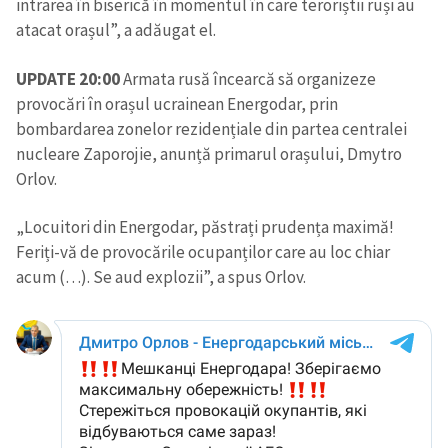
intrarea în biserică în momentul în care teroriștii ruși au
atacat orașul”, a adăugat el.
UPDATE 20:00
Armata rusă încearcă să organizeze
provocări în orașul ucrainean Energodar, prin
bombardarea zonelor rezidențiale din partea centralei
nucleare Zaporojie, anunță primarul orașului, Dmytro
Orlov.
„Locuitori din Energodar, păstrați prudența maximă!
Feriți-vă de provocările ocupanților care au loc chiar
acum (…). Se aud explozii”, a spus Orlov.