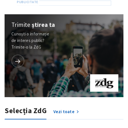
Trimite
știrea ta
Cunoști o informație
de interes public?
Trimite-o la ZdG
Selecția ZdG
Vezi toate