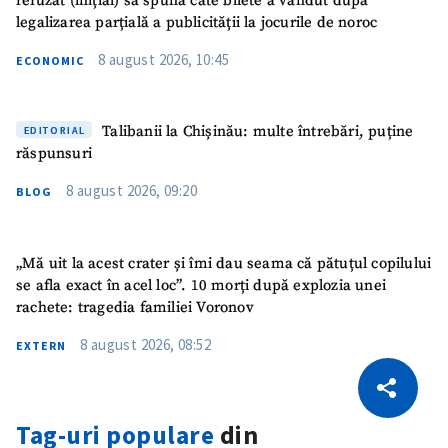
refuzat (inițial) să spună câte bilete a vândut după
legalizarea parțială a publicității la jocurile de noroc
8 august 2026, 10:45
ECONOMIC
Talibanii la Chișinău: multe întrebări, puține
EDITORIAL
răspunsuri
8 august 2026, 09:20
BLOG
„Mă uit la acest crater și îmi dau seama că pătuțul copilului
se afla exact în acel loc”. 10 morți după explozia unei
rachete: tragedia familiei Voronov
8 august 2026, 08:52
EXTERN
CITEȘTE
Citește articolul
Copiază Link
Tag-uri populare
din