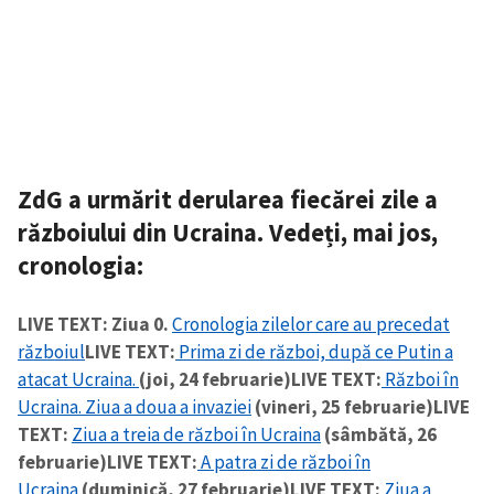
ZdG a urmărit derularea fiecărei zile a
războiului din Ucraina. Vedeți, mai jos,
cronologia:
LIVE TEXT: Ziua 0.
Cronologia zilelor care au precedat
războiul
LIVE TEXT:
Prima zi de război, după ce Putin a
atacat Ucraina.
(joi, 24 februarie)
LIVE TEXT:
Război în
Ucraina. Ziua a doua a invaziei
(vineri, 25 februarie)
LIVE
TEXT:
Ziua a treia de război în Ucraina
(sâmbătă, 26
februarie)
LIVE TEXT:
A patra zi de război în
Ucraina
(duminică, 27 februarie)
LIVE TEXT:
Ziua a