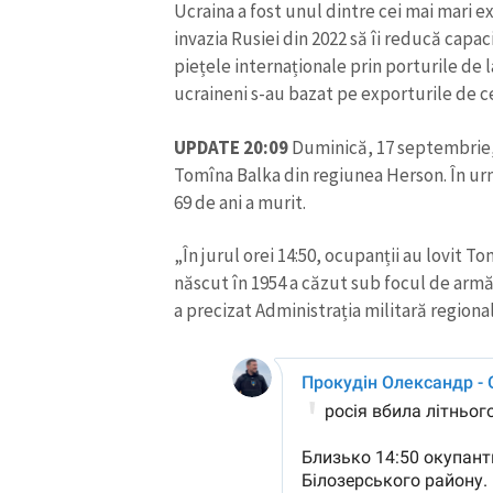
Ucraina a fost unul dintre cei mai mari e
Link media
invazia Rusiei din 2022 să îi reducă capa
piețele internaționale prin porturile de 
ucraineni s-au bazat pe exporturile de ce
Mesajul știrei
UPDATE 20:09
Duminică, 17 septembrie,
Tomîna Balka din regiunea Herson. În urm
69 de ani a murit.
„În jurul orei 14:50, ocupanții au lovit T
născut în 1954 a căzut sub focul de armă.
a precizat Administrația militară regiona