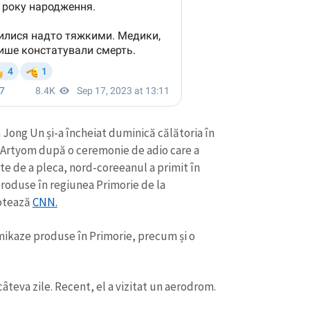
Jong Un și-a încheiat duminică călătoria în
ia Artyom după o ceremonie de adio care a
nte de a pleca, nord-coreeanul a primit în
produse în regiunea Primorie de la
otează
CNN.
mikaze produse în Primorie, precum și o
câteva zile. Recent, el a vizitat un aerodrom.