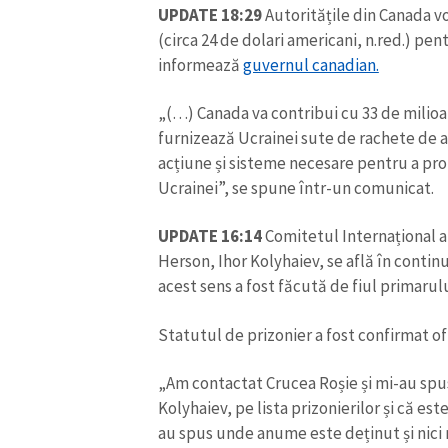
UPDATE 18:29
Autoritățile din Canada vo
(circa 24 de dolari americani, n.red.) pe
informează
guvernul canadian.
„(…) Canada va contribui cu 33 de milioan
furnizează Ucrainei sute de rachete de a
acțiune și sisteme necesare pentru a prot
Ucrainei”, se spune într-un comunicat.
UPDATE 16:14
Comitetul Internațional al
Herson, Ihor Kolyhaiev, se află în continu
acest sens a fost făcută de fiul primarul
Statutul de prizonier a fost confirmat of
„Am contactat Crucea Roșie și mi-au spus
Kolyhaiev, pe lista prizonierilor și că es
au spus unde anume este deținut și nici 