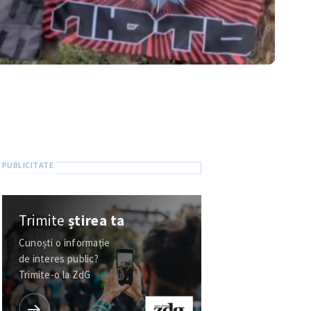
Trimite
știrea ta
Cunoști o informație
de interes public?
Trimite-o la ZdG