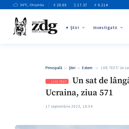
€
20.05
$
17.37
₽
0.214
36
°C
, Chișinău
Ştiri
Investigatii
+2
+11
+8
Principală
—
Ştiri
—
Extern
— LIVE TEXT/ Un sa
+3
Un sat de lâng
LIVE TEXT
Ucraina, ziua 571
17 septembrie 2023, 18:54