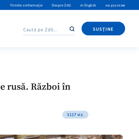
Trimite o informație
Despre ZdG
in English
на русском
SUSȚINE
Caută
Caută
e rusă. Război în
3117 viz.