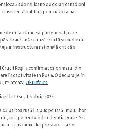
r aloca 33 de milioane de dolari canadieni
ntru asistență militară pentru Ucraina,
e de dolari la acest parteneriat, care
părare aeriană cu rază scurtă și medie de
eja infrastructura națională critică a
 Crucii Roșii a confirmat că primarul din
are în captivitate în Rusia. O declarație în
ui, relatează
Ukrinform.
icial la 13 septembrie 2023.
 că partea rusă l-a pus pe tatăl meu, Ihor
te deținut pe teritoriul Federației Ruse. Nu
nu au spus nimic despre starea sa de