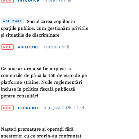
NOU
INTERVIURI
Socializarea copiilor în
ABILITARE
spațiile publice: cum gestionăm privirile
și situațiile de discriminare
7 ore în urmă
NOU
ABILITARE
Ce taxe ar urma să fie impuse la
comenzile de până la 150 de euro de pe
platforme străine. Noile reglementări
incluse în politica fiscală publicată
pentru consultări
6 august 2026, 14:54
NOU
ECONOMIC
meu
Nașteri premature și operații fără
anestezie: cu ce orori s-au confruntat