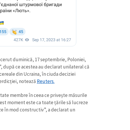
cerut duminică, 17 septembrie, Poloniei,
e”, după ce acestea au declarat unilateral că
cereale din Ucraina, în ciuda deciziei
erdicției, notează
Reuters.
CONTACT SURSĂ
state membre în ceea ce privește măsurile
Sursă anonimă
cest moment este ca toate țările să lucreze
+ Adaugă titlu
ze în mod constructiv”, a declarat un
Nume
+ Numele 
+ Încarcă imagine