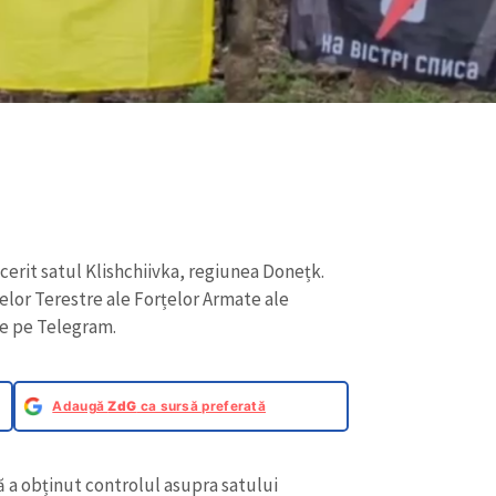
cerit satul Klishchiivka, regiunea Donețk.
lor Terestre ale Forțelor Armate ale
re pe Telegram.
Adaugă
ZdG
ca sursă preferată
ă a obținut controlul asupra satului