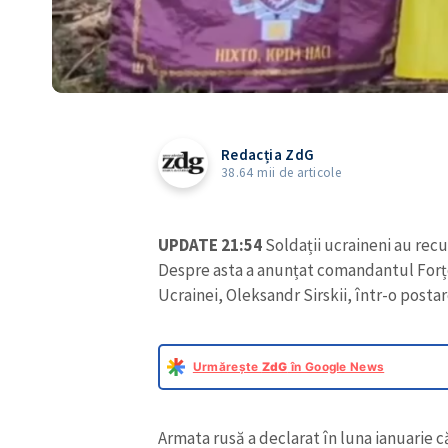
Redacția ZdG
38.64 mii de articole
UPDATE 21:54
Soldații ucraineni au recu
Despre asta a anunțat comandantul Forțe
Ucrainei, Oleksandr Sirskii, într-o posta
Urmărește
ZdG
în Google News
Armata rusă a declarat în luna ianuarie c