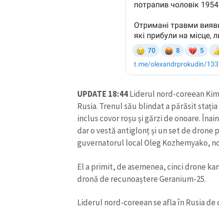
UPDATE 18:44
Liderul nord-coreean Kim 
Rusia. Trenul său blindat a părăsit staț
inclus covor roșu și gărzi de onoare. Înai
dar o vestă antiglonț și un set de drone 
guvernatorul local Oleg Kozhemyako, n
El a primit, de asemenea, cinci drone ka
dronă de recunoaștere Geranium-25.
Liderul nord-coreean se afla în Rusia de 