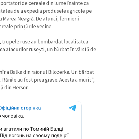
Email
+ Emailul 
xportatori de cereale din lume înainte ca
+ Link media
citatea de a expedia produsele agricole pe
la Marea Neagră. De atunci, fermierii
Telefon
+ Telefon pe
reale prin țările vecine.
Am citit și sunt de ac
+ Mesajul știrei
confidențialitate
.
 trupele ruse au bombardat localitatea
a atacurilor rusești, un bărbat în vârstă de
TRIMITE ȘT
omîna Balka din raionul Bilozerka. Un bărbat
 Rănile au fost prea grave. Acesta a murit”,
lă din Herson.