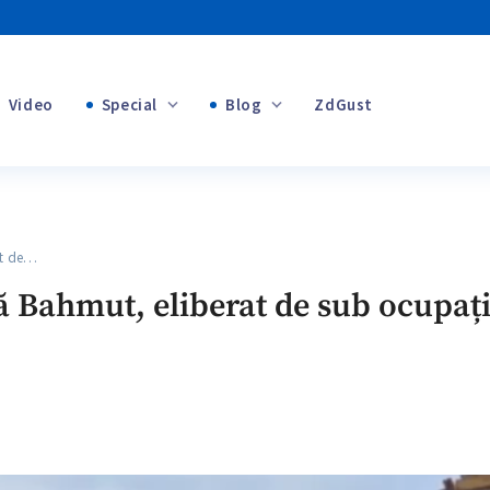
Video
Special
Blog
ZdGust
+1
Banii tăi
+1
t de…
+1
ă Bahmut, eliberat de sub ocupați
+1