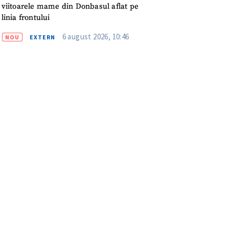
meu
viitoarele mame din Donbasul aflat pe
linia frontului
rsonal
6 august 2026, 10:46
NOU
EXTERN
ord cu
politica de
IREA