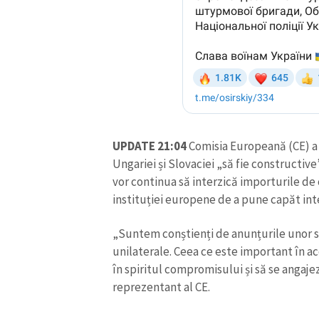
UPDATE 21:04
Comisia Europeană (CE) a 
Ungariei și Slovaciei „să fie constructiv
vor continua să interzică importurile de 
instituției europene de a pune capăt int
ȘTIREA MEA
„Suntem conștienți de anunțurile unor 
unilaterale. Ceea ce este important în a
Titlu știre
în spiritul compromisului și să se angaje
reprezentant al CE.
Fotografie