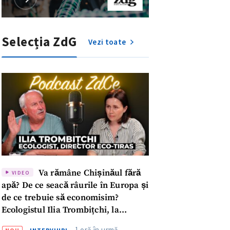
Selecția ZdG
Vezi toate
Va rămâne Chișinăul fără
VIDEO
apă? De ce seacă râurile în Europa și
de ce trebuie să economisim?
Ecologistul Ilia Trombițchi, la
Podcast ZdCe
1 oră în urmă