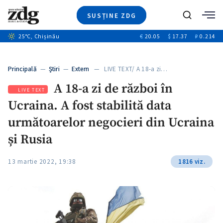
SUSȚINE ZDG
Caută
+1
25
°C
, Chișinău
€
20.05
$
17.37
₽
0.214
Ştiri
+6
+3
Investigatii
Banii tăi
+3
Principală
—
Ştiri
—
Extern
— LIVE TEXT/ A 18-a zi…
Video
A 18-a zi de război în
Special
LIVE TEXT
Ucraina. A fost stabilită data
Blog
+2
ZdGust
următoarelor negocieri din Ucraina
și Rusia
13 martie 2022, 19:38
1816 viz.