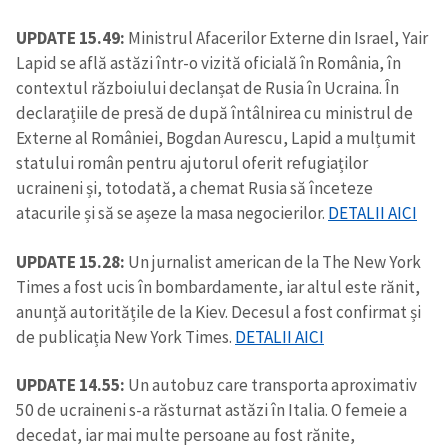
UPDATE 15.49:
Ministrul Afacerilor Externe din Israel, Yair
Lapid se află astăzi într-o vizită oficială în România, în
contextul războiului declanșat de Rusia în Ucraina. În
declarațiile de presă de după întâlnirea cu ministrul de
Externe al României, Bogdan Aurescu, Lapid a mulțumit
statului român pentru ajutorul oferit refugiaților
ucraineni și, totodată, a chemat Rusia să înceteze
atacurile și să se așeze la masa negocierilor.
DETALII AICI
UPDATE 15.28:
Un jurnalist american de la The New York
Times a fost ucis în bombardamente, iar altul este rănit,
anunță autoritățile de la Kiev. Decesul a fost confirmat și
de publicația New York Times.
DETALII AICI
UPDATE 14.55:
Un autobuz care transporta aproximativ
50 de ucraineni s-a răsturnat astăzi în Italia. O femeie a
decedat, iar mai multe persoane au fost rănite,