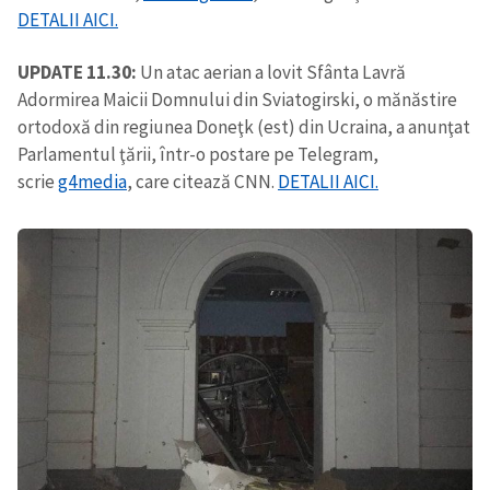
DETALII AICI.
UPDATE 11.30:
Un atac aerian a lovit Sfânta Lavră
SUSȚINE
Adormirea Maicii Domnului din Sviatogirski, o mănăstire
ortodoxă din regiunea Doneţk (est) din Ucraina, a anunţat
Parlamentul ţării, într-o postare pe Telegram,
scrie
g4media
, care citează CNN.
DETALII AICI.