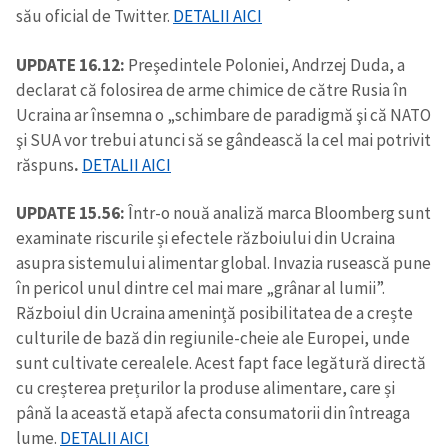
său oficial de Twitter.
DETALII AICI
UPDATE 16.12:
Preşedintele Poloniei, Andrzej Duda, a
declarat că folosirea de arme chimice de către Rusia în
Ucraina ar însemna o „schimbare de paradigmă şi că NATO
şi SUA vor trebui atunci să se gândească la cel mai potrivit
răspuns
.
DETALII AICI
UPDATE 15.56:
Într-o nouă analiză marca Bloomberg sunt
examinate riscurile și efectele războiului din Ucraina
asupra sistemului alimentar global. Invazia rusească pune
în pericol unul dintre cel mai mare „grânar al lumii”.
Războiul din Ucraina amenință posibilitatea de a crește
culturile de bază din regiunile-cheie ale Europei, unde
sunt cultivate cerealele. Acest fapt face legătură directă
cu creșterea prețurilor la produse alimentare, care și
până la această etapă afecta consumatorii din întreaga
lume.
DETALII AICI