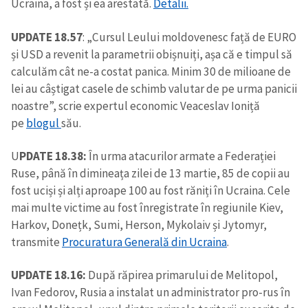
Ucraina, a fost și ea arestată.
Detalii.
UPDATE 18.57
: „Cursul Leului moldovenesc față de EURO
și USD a revenit la parametrii obișnuiți, așa că e timpul să
calculăm cât ne-a costat panica. Minim 30 de milioane de
lei au câștigat casele de schimb valutar de pe urma panicii
noastre”, scrie expertul economic Veaceslav Ioniță
pe
blogul
său.
U
PDATE 18.38:
În urma atacurilor armate a Federației
Ruse, până în dimineața zilei de 13 martie, 85 de copii au
fost uciși și alți aproape 100 au fost răniți în Ucraina. Cele
mai multe victime au fost înregistrate în regiunile Kiev,
Harkov, Donețk, Sumi, Herson, Mykolaiv și Jytomyr,
transmite
Procuratura Generală din Ucraina
.
UPDATE 18.16:
După răpirea primarului de Melitopol,
Ivan Fedorov, Rusia a instalat un administrator pro-rus în