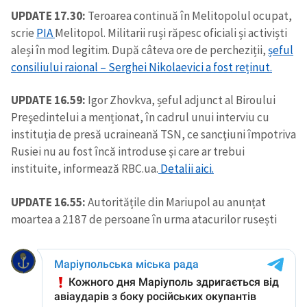
UPDATE 17.30:
Teroarea continuă în Melitopolul ocupat,
scrie
PIA
Melitopol. Militarii ruși răpesc oficiali și activiști
aleși în mod legitim. După câteva ore de percheziții,
șeful
consiliului raional – Serghei Nikolaevici a fost reținut.
UPDATE 16.59:
Igor Zhovkva, șeful adjunct al Biroului
Preşedintelui a menționat, în cadrul unui interviu cu
instituția de presă ucraineană TSN, ce sancţiuni împotriva
Rusiei nu au fost încă introduse şi care ar trebui
instituite, informează RBC.ua.
Detalii aici.
UPDATE 16.55:
Autoritățile din Mariupol au anunțat
moartea a 2187 de persoane în urma atacurilor rusești