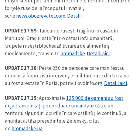
oraşul Melitopol, unul dintre primele teritorii cucerite de
forţele ruse de la începutul invaziei,
scrie
news.obozrevatel.com
.
Detalii
.
UPDATE 17.59:
Tancurile rusești trag într-o casă din
Mariupol. Orașul este într-o catastrofă umanitară,
trupele rusești blochează livrarea de alimente și
medicamente, transmite
hromadske
.
Detalii aici.
UPDATE 17.38:
Peste 250 de persoane care manifestau
duminică împotriva intervenţiei militare ruse din Ucraina
au fost arestate în Rusia, potrivit ovdinfo.org.
Detalii aici
.
UPDATE 17.35:
Aproximativ
125.000 de oameni au fost
deja transportați pe coridoare umanitare
către un
teritoriu sigur din locurile în care ostilitățile continuă, a
anunțat astăzi președintele Zelensky, citat
de
hromadske.ua
.