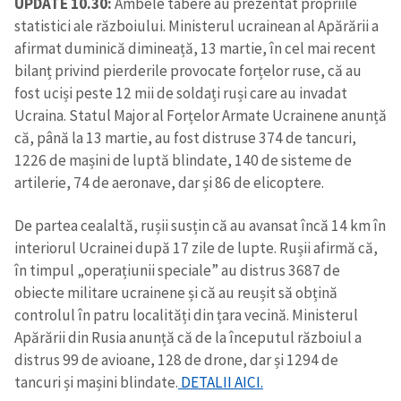
UPDATE 10.30:
Ambele tabere au prezentat propriile
statistici ale războiului. Ministerul ucrainean al Apărării a
afirmat duminică dimineață, 13 martie, în cel mai recent
bilanț privind pierderile provocate forțelor ruse, că au
fost uciși peste 12 mii de soldați ruși care au invadat
Ucraina. Statul Major al Forțelor Armate Ucrainene anunță
că, până la 13 martie, au fost distruse 374 de tancuri,
1226 de mașini de luptă blindate, 140 de sisteme de
artilerie, 74 de aeronave, dar și 86 de elicoptere.
De partea cealaltă, rușii susțin că au avansat încă 14 km în
interiorul Ucrainei după 17 zile de lupte. Rușii afirmă că,
în timpul „operațiunii speciale” au distrus 3687 de
obiecte militare ucrainene și că au reușit să obțină
controlul în patru localități din țara vecină. Ministerul
Apărării din Rusia anunță că de la începutul războiul a
distrus 99 de avioane, 128 de drone, dar și 1294 de
tancuri și mașini blindate.
DETALII AICI.