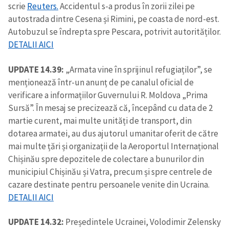
scrie
Reuters.
Accidentul s-a produs în zorii zilei pe
autostrada dintre Cesena și Rimini, pe coasta de nord-est.
Autobuzul se îndrepta spre Pescara, potrivit autorităților.
DETALII AICI
UPDATE 14.39:
„Armata vine în sprijinul refugiaților”, se
menționează într-un anunț de pe canalul oficial de
verificare a informațiilor Guvernului R. Moldova „Prima
Sursă”. În mesaj se precizează că, începând cu data de 2
martie curent, mai multe unități de transport, din
dotarea armatei, au dus ajutorul umanitar oferit de către
mai multe țări și organizații de la Aeroportul Internațional
Chișinău spre depozitele de colectare a bunurilor din
municipiul Chișinău și Vatra, precum și spre centrele de
cazare destinate pentru persoanele venite din Ucraina.
DETALII AICI
UPDATE 14.32:
Președintele Ucrainei, Volodimir Zelensky