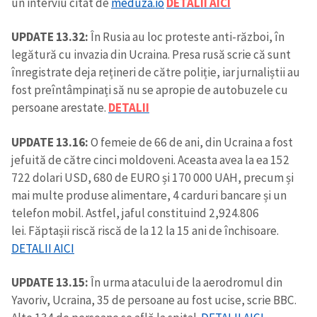
un interviu citat de
meduza.io
DETALII AICI
UPDATE 13.32:
În Rusia au loc proteste anti-război, în
legătură cu invazia din Ucraina. Presa rusă scrie că sunt
înregistrate deja rețineri de către poliție, iar jurnaliștii au
fost preîntâmpinați să nu se apropie de autobuzele cu
persoane arestate.
DETALII
ȘTIREA MEA
UPDATE 13.16:
O femeie de 66 de ani, din Ucraina a fost
Titlu știre
+ Adaugă titlu
jefuită de către cinci moldoveni. Aceasta avea la ea 152
722 dolari USD, 680 de EURO și 170 000 UAH, precum și
Fotografie
+ Încarcă imagine
mai multe produse alimentare, 4 carduri bancare și un
telefon mobil. Astfel, jaful constituind 2,924.806
lei. Făptașii riscă riscă de la 12 la 15 ani de închisoare.
Link media
+ Link media
DETALII AICI
UPDATE 13.15:
În urma atacului de la aerodromul din
Yavoriv, Ucraina, ​​35 de persoane au fost ucise, scrie BBC.
Mesajul știrei
+ Mesajul știrei