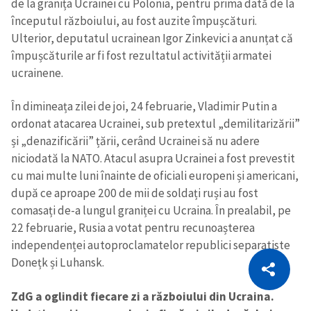
de la granița Ucrainei cu Polonia, pentru prima dată de la
începutul războiului, au fost auzite împușcături.
Ulterior, deputatul ucrainean Igor Zinkevici a anunțat că
împușcăturile ar fi fost rezultatul activității armatei
ucrainene.
În dimineața zilei de joi, 24 februarie, Vladimir Putin a
ordonat atacarea Ucrainei, sub pretextul „demilitarizării”
și „denazificării” țării, cerând Ucrainei să nu adere
niciodată la NATO. Atacul asupra Ucrainei a fost prevestit
cu mai multe luni înainte de oficiali europeni și americani,
după ce aproape 200 de mii de soldați ruși au fost
comasați de-a lungul graniței cu Ucraina. În prealabil, pe
22 februarie, Rusia a votat pentru recunoașterea
independenței autoproclamatelor republici separatiste
CITEȘTE
Donețk și Luhansk.
Citește articolul
Copiază Link
ZdG a oglindit fiecare zi a războiului din Ucraina.