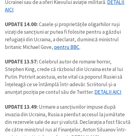
Ucrainei sau de a oferi Kievului aviație militară.
DETALII
AICI
UPDATE 14.00:
Casele și proprietățile oligarhilor ruși
vizați de sancțiuni ar putea fi folosite pentru a găzdui
refugiații din Ucraina, a declarat, duminică ministrul
britanic Michael Gove,
pentru BBC
.
UPDATE 13.57:
Celebrul autor de romane horror,
Stephen King, crede că războiul din Ucraina este al lui
Putin. Potrivit acestuia, este vital ca poporul Rusiei să
înțeleagă ce se întâmplă într-adevăr. Scriitorul și-a
anunțat poziția pe contul său de Twitter.
DETALII AICI
UPDATE 13.49:
Urmare a sancțiunilor impuse după
invazia din Ucraina, Rusia a pierdut accesul la jumătate
din rezervele sale de aur și valută. Declarația a fost făcută
de către ministrul rus al Finanțelor, Anton Siluanov într-