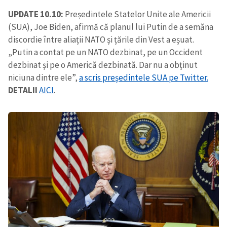
UPDATE 10.10:
Președintele Statelor Unite ale Americii
(SUA), Joe Biden, afirmă că planul lui Putin de a semăna
discordie între aliații NATO și țările din Vest a eșuat.
„Putin a contat pe un NATO dezbinat, pe un Occident
dezbinat și pe o Americă dezbinată. Dar nu a obținut
niciuna dintre ele”,
a scris președintele SUA pe Twitter.
DETALII
AICI
.