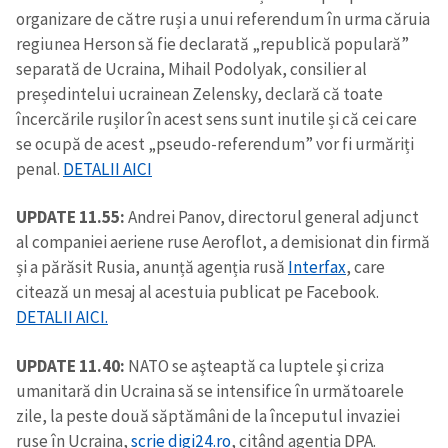
organizare de către ruși a unui referendum în urma căruia
regiunea Herson să fie declarată „republică populară”
separată de Ucraina, Mihail Podolyak, consilier al
președintelui ucrainean Zelensky, declară că toate
încercările rușilor în acest sens sunt inutile și că cei care
se ocupă de acest „pseudo-referendum” vor fi urmăriți
penal.
DETALII AICI
UPDATE 11.55:
Andrei Panov, directorul general adjunct
al companiei aeriene ruse Aeroflot, a demisionat din firmă
și a părăsit Rusia, anunță agenția rusă
Interfax
, care
citează un mesaj al acestuia publicat pe Facebook.
DETALII AICI.
UPDATE
11.40:
NATO se aşteaptă ca luptele şi criza
umanitară din Ucraina să se intensifice în următoarele
zile, la peste două săptămâni de la începutul invaziei
ruse în Ucraina,
scrie digi24.ro
, citând agenția DPA.