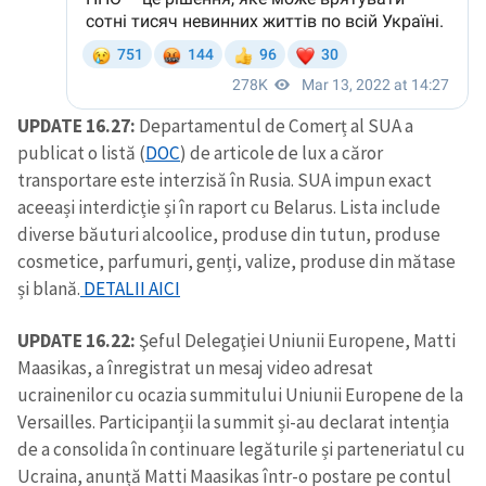
UPDATE 16.27:
Departamentul de Comerț al SUA a
publicat o listă (
DOC
) de articole de lux a căror
transportare este interzisă în Rusia. SUA impun exact
aceeași interdicție și în raport cu Belarus. Lista include
diverse băuturi alcoolice, produse din tutun, produse
cosmetice, parfumuri, genți, valize, produse din mătase
și blană.
DETALII AICI
UPDATE 16.22:
Şeful Delegaţiei Uniunii Europene, Matti
Maasikas, a înregistrat un mesaj video adresat
ucrainenilor cu ocazia summitului Uniunii Europene de la
Trimite o informație
Despre ZdG
Versailles. Participanții la summit și-au declarat intenția
in English
на русском
de a consolida în continuare legăturile și parteneriatul cu
Ucraina, anunță Matti Maasikas într-o postare pe contul