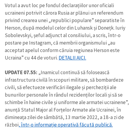
Votul a avut loc pe fondul declarațiilor unor oficiali
ucraineni potrivit cărora Rusia ar plănui un referendum
privind crearea unei „republici populare” separatiste în
Herson, după modelul celor din Luhansk și Donețk. Iuriy
Sobolevskyi, șeful adjunct al consiliului, a scris, într-o
postare pe Instagram, că membrii organismului „au
acceptat apelul conform căruia regiunea Herson este
Ucraina” cu 44 de voturi.
DETALII AICI.
UPDATE 07.55:
„Inamicul continuă să folosească
infrastructura civilă în scopuri militare, să bombardeze
civili, să efectueze verificări ilegale și percheziții ale
bunurilor personale în rândul rezidenților locali și să se
schimbe în haine civile și uniforme ale armatei ucrainene”,
anunță Statul Major al Forțelor Armate ale Ucrainei, în
dimineața zilei de sâmbătă, 13 martie 2022, a 18-a zi de
război
, într-o informație operativă făcută publică.