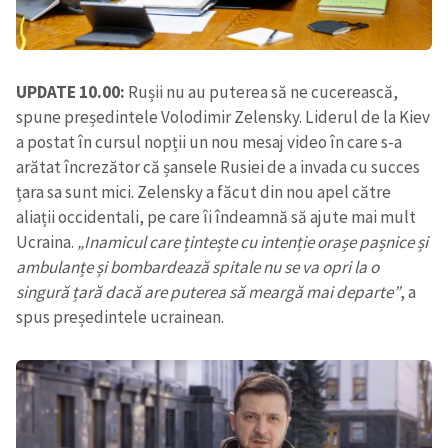
UPDATE 10.00:
Rușii nu au puterea să ne cucerească,
spune președintele Volodimir Zelensky. Liderul de la Kiev
a postat în cursul nopții un nou mesaj video în care s-a
arătat încrezător că șansele Rusiei de a invada cu succes
țara sa sunt mici. Zelensky a făcut din nou apel către
aliații occidentali, pe care îi îndeamnă să ajute mai mult
Ucraina.
„Inamicul care țintește cu intenție orașe pașnice și
ambulanțe și bombardează spitale nu se va opri la o
singură țară dacă are puterea să meargă mai departe”
, a
spus președintele ucrainean.