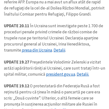
referire AFP. Europa nu a mai avut un aflux atât de rapid
de refugiaţi de la cel de-al Doilea Război Mondial, potrivit
Înaltului Comisar pentru Refugiaţi, Filippo Grandi.
UPDATE 20.11
În Ucraina sunt investigate peste 1.700 de
proceduri penale privind crimele de război comise de
trupele ruse pe teritoriul Ucrainei. Declarația aparține
procurorul general al Ucrainei, Irina Venediktova,
transmite
presa din Ucraina
.
Detalii
.
UPDATE 19.27
Președintele Volodimir Zelenski a vizitat
astăzi apărătorii răniți ai Ucrainei, care sunt tratați într-un
spital militar, comunică
president.gov.ua
.
Detalii.
UPDATE 19.12
O protestatară din Federația Rusă a fost
reținută pentru că ținea în mână o pancartă pe care era
scris: „Două cuvinte”. Ulterior, o altă femeie care se
pronunța în susținerea acțiunilor militare ale Rusiei în