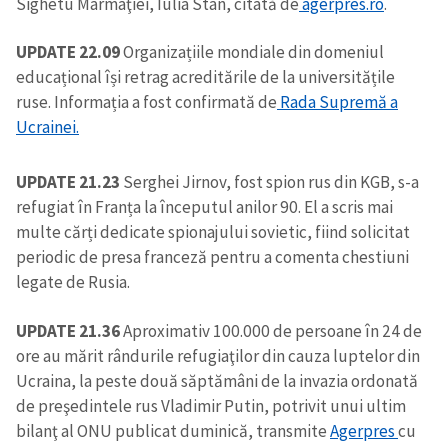
Sighetu Marmaţiei, Iulia Stan, citată de
agerpres.ro
.
UPDATE 22.09
Organizațiile mondiale din domeniul
educațional își retrag acreditările de la universitățile
ruse. Informația a fost confirmată de
Rada Supremă a
Ucrainei.
UPDATE 21.23
Serghei Jirnov, fost spion rus din KGB, s-a
refugiat în Franța la începutul anilor 90. El a scris mai
multe cărți dedicate spionajului sovietic, fiind solicitat
periodic de presa franceză pentru a comenta chestiuni
legate de Rusia.
UPDATE 21.36
Aproximativ 100.000 de persoane în 24 de
ore au mărit rândurile refugiaţilor din cauza luptelor din
Ucraina, la peste două săptămâni de la invazia ordonată
de preşedintele rus Vladimir Putin, potrivit unui ultim
bilanţ al ONU publicat duminică, transmite
Agerpres
cu