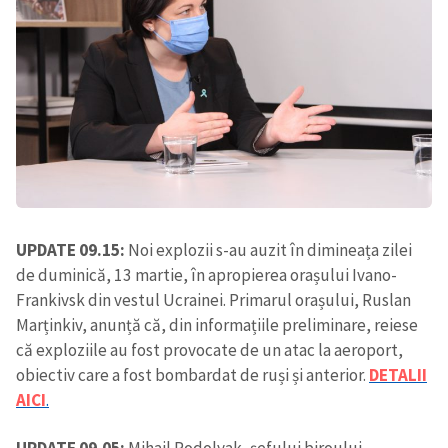
UPDATE 09.15:
Noi explozii s-au auzit în dimineața zilei
de duminică, 13 martie, în apropierea orașului Ivano-
Frankivsk din vestul Ucrainei. Primarul orașului, Ruslan
Marținkiv, anunță că, din informațiile preliminare, reiese
că exploziile au fost provocate de un atac la aeroport,
obiectiv care a fost bombardat de ruși și anterior.
DETALII
AICI
.