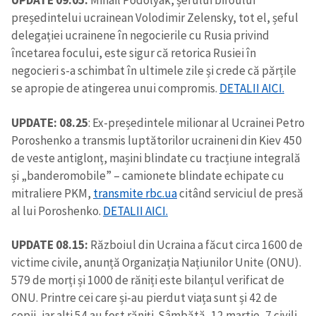
UPDATE 09.05:
Mihail Podolyak, șefului biroului
președintelui ucrainean Volodimir Zelensky, tot el, șeful
delegației ucrainene în negocierile cu Rusia privind
încetarea focului, este sigur că retorica Rusiei în
negocieri s-a schimbat în ultimele zile și crede că părțile
se apropie de atingerea unui compromis.
DETALII AICI.
UPDATE: 08.25
: Ex-președintele milionar al Ucrainei Petro
Poroshenko a transmis luptătorilor ucraineni din Kiev 450
de veste antiglonț, mașini blindate cu tracțiune integrală
și „banderomobile” – camionete blindate echipate cu
mitraliere PKM,
transmite rbc.ua
citând serviciul de presă
al lui Poroshenko.
DETALII AICI.
UPDATE 08.15:
Războiul din Ucraina a făcut circa 1600 de
victime civile, anunță Organizația Națiunilor Unite (ONU).
579 de morți și 1000 de răniți este bilanțul verificat de
ONU. Printre cei care și-au pierdut viața sunt și 42 de
copii, iar alți 54 au fost răniți. Sâmbătă, 12 martie, 7 civili