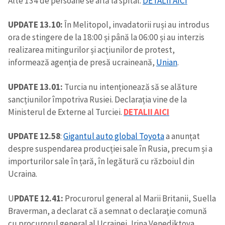
Alte 134 de persoane se află la spital.
DETALII AICI
CONTACT SURSĂ
UPDATE 13.10:
În Melitopol, invadatorii ruși au introdus
ora de stingere de la 18:00 și până la 06:00 și au interzis
Sursă anonimă
realizarea mitingurilor și acțiunilor de protest,
informează agenția de presă ucraineană,
Unian
.
Nume
+ Numele meu
UPDATE 13.01:
Turcia nu intenționează să se alăture
Email
+ Emailul meu
sancțiunilor împotriva Rusiei. Declarația vine de la
Ministerul de Externe al Turciei.
DETALII AICI
Telefon
+ Telefon personal
UPDATE 12.58
:
Gigantul auto global Toyota
a anunțat
Am citit și sunt de
despre suspendarea producției sale în Rusia, precum și a
acord cu
politica de
importurilor sale în țară, în legătură cu războiul din
confidențialitate
.
Ucraina.
TRIMITE ȘTIREA
U
PDATE 12.41:
Procurorul general al Marii Britanii, Suella
Braverman, a declarat că a semnat o declaraţie comună
cu procurorul general al Ucrainei, Irina Venediktova,