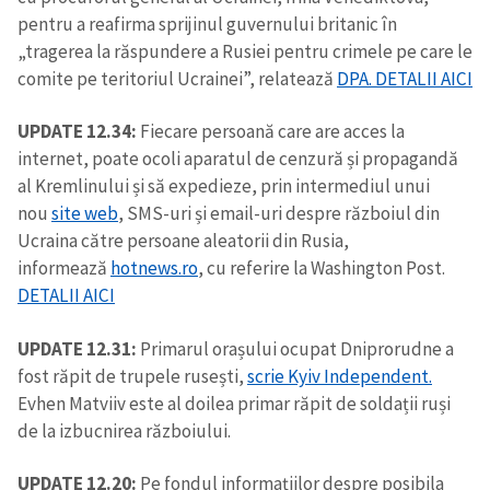
pentru a reafirma sprijinul guvernului britanic în
„tragerea la răspundere a Rusiei pentru crimele pe care le
comite pe teritoriul Ucrainei”, relatează
DPA
. DETALII AICI
UPDATE 12.34:
Fiecare persoană care are acces la
internet, poate ocoli aparatul de cenzură și propagandă
al Kremlinului și să expedieze, prin intermediul unui
nou
site web
, SMS-uri și email-uri despre războiul din
Ucraina către persoane aleatorii din Rusia,
informează
hotnews.ro
, cu referire la Washington Post.
DETALII AICI
UPDATE 12.31:
Primarul orașului ocupat Dniprorudne a
fost răpit de trupele rusești,
scrie Kyiv Independent.
Evhen Matviiv este al doilea primar răpit de soldații ruși
de la izbucnirea războiului.
UPDATE 12.20:
Pe fondul informațiilor despre posibila