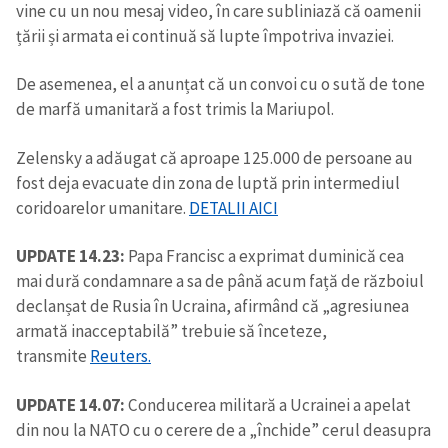
vine cu un nou mesaj video, în care subliniază că oamenii
țării și armata ei continuă să lupte împotriva invaziei.
De asemenea, el a anunțat că un convoi cu o sută de tone
de marfă umanitară a fost trimis la Mariupol.
Zelensky a adăugat că aproape 125.000 de persoane au
fost deja evacuate din zona de luptă prin intermediul
coridoarelor umanitare.
DETALII AICI
UPDATE 14.23:
Papa Francisc a exprimat duminică cea
mai dură condamnare a sa de până acum față de războiul
declanșat de Rusia în Ucraina, afirmând că „agresiunea
armată inacceptabilă” trebuie să înceteze,
transmite
Reuters.
UPDATE 14.07:
Conducerea militară a Ucrainei a apelat
din nou la NATO cu o cerere de a „închide” cerul deasupra