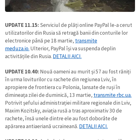
UPDATE 11.15:
Serviciul de plăți online PayPal le-a cerut
utilizatorilor din Rusia să retragă banii din conturile lor
electronice până pe 18 martie,
transmite
meduza.io.
Ulterior, PayPal își va suspenda deplin
activitățile din Rusia.
DETALII AICI.
UPDATE 10.40:
Nouă oameni au murit și 57 au fost răniți
în urma loviturilor cu rachete din regiunea Lviv, în
apropiere de frontiera cu Polonia, lansate de ruși în
dimineața zilei de duminică, 13 martie,
transmite rbc.ua.
Potrivit șefului administrației militare regionale din Lviv,
Maxim Kozitsky, aviația rusă a tras aproximativ 30 de
rachete, însă unele dintre ele au fost doborâte de
apărarea antiaeriană ucraineană.
DETALII AICI.