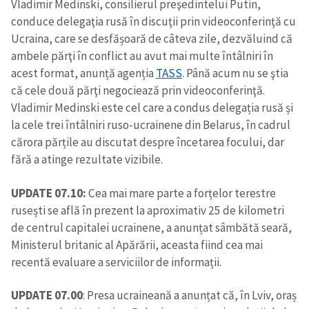
Vladimir Medinski, consilierul preşedintelui Putin,
conduce delegaţia rusă în discuţii prin videoconferinţă cu
Ucraina, care se desfășoară de câteva zile, dezvăluind că
ambele părţi în conflict au avut mai multe întâlniri în
acest format, anunță agenția
TASS
. Până acum nu se ştia
că cele două părţi negociează prin videoconferinţă.
Vladimir Medinski este cel care a condus delegația rusă și
la cele trei întâlniri ruso-ucrainene din Belarus, în cadrul
cărora părțile au discutat despre încetarea focului, dar
fără a atinge rezultate vizibile.
UPDATE 07.10:
Cea mai mare parte a forțelor terestre
rusești se află în prezent la aproximativ 25 de kilometri
de centrul capitalei ucrainene, a anunțat sâmbătă seară,
Ministerul britanic al Apărării, aceasta fiind cea mai
recentă evaluare a serviciilor de informații.
UPDATE 07.00
: Presa ucraineană a anunțat că, în Lviv, oraș