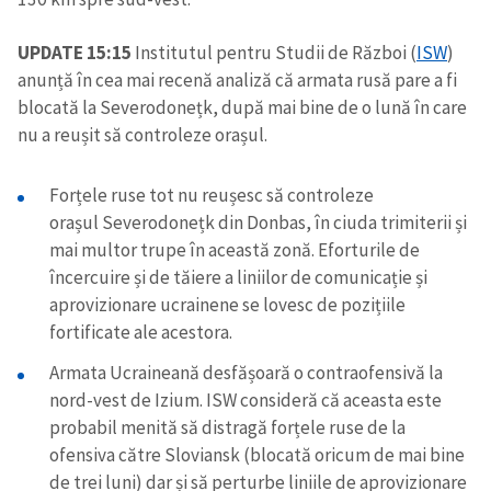
UPDATE 15:15
Institutul pentru Studii de Război (
ISW
)
anunță în cea mai recenă analiză că armata rusă pare a fi
blocată la Severodonețk, după mai bine de o lună în care
nu a reușit să controleze orașul.
Forțele ruse tot nu reușesc să controleze
orașul Severodonețk din Donbas, în ciuda trimiterii și
mai multor trupe în această zonă. Eforturile de
încercuire și de tăiere a liniilor de comunicație și
aprovizionare ucrainene se lovesc de pozițiile
fortificate ale acestora.
Armata Ucraineană desfășoară o contraofensivă la
nord-vest de Izium. ISW consideră că aceasta este
probabil menită să distragă forțele ruse de la
ofensiva către Sloviansk (blocată oricum de mai bine
de trei luni) dar și să perturbe liniile de aprovizionare