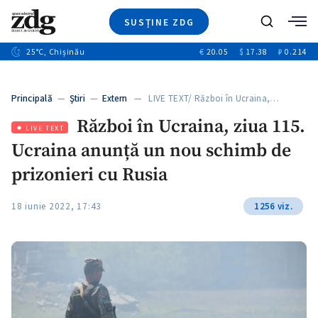
SUSȚINE ZDG
+8
Caută
+4
25
°C
, Chișinău
€
20.05
$
17.38
₽
0.214
Ştiri
+12
+1
+1
Investigatii
Banii tăi
+5
Principală
—
Ştiri
—
Extern
— LIVE TEXT/ Război în Ucraina,…
Video
Război în Ucraina, ziua 115.
Special
LIVE TEXT
Ucraina anunță un nou schimb de
Blog
ZdGust
prizonieri cu Rusia
18 iunie 2022, 17:43
1256 viz.