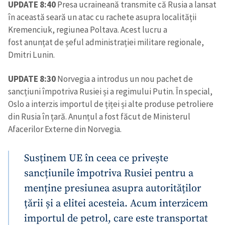
UPDATE 8:40
Presa ucraineană transmite că Rusia a lansat
în această seară un atac cu rachete asupra localității
Kremenciuk, regiunea Poltava. Acest lucru a
fost anunțat de șeful administrației militare regionale,
Dmitri Lunin.
UPDATE 8:30
Norvegia a introdus un nou pachet de
sancțiuni împotriva Rusiei și a regimului Putin. În special,
Oslo a interzis importul de țiței și alte produse petroliere
din Rusia în țară. Anunțul a fost făcut de Ministerul
Afacerilor Externe din Norvegia.
Susținem UE în ceea ce privește
sancțiunile împotriva Rusiei pentru a
menține presiunea asupra autorităților
țării și a elitei acesteia. Acum interzicem
importul de petrol, care este transportat