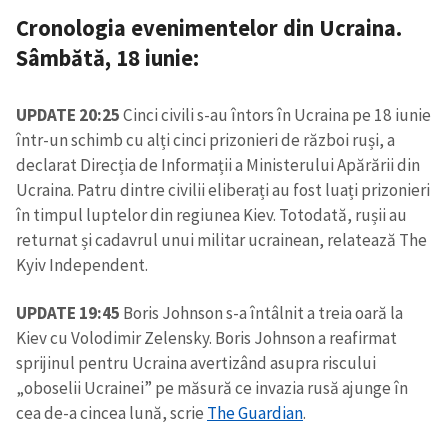
Cronologia evenimentelor din Ucraina.
Sâmbătă, 18 iunie
:
UPDATE 20:25
Cinci civili s-au întors în Ucraina pe 18 iunie
într-un schimb cu alți cinci prizonieri de război ruși, a
declarat Direcția de Informații a Ministerului Apărării din
Ucraina. Patru dintre civilii eliberați au fost luați prizonieri
în timpul luptelor din regiunea Kiev. Totodată, rușii au
returnat și cadavrul unui militar ucrainean, relatează The
Kyiv Independent.
UPDATE 19:45
Boris Johnson s-a întâlnit a treia oară la
Kiev cu Volodimir Zelensky. Boris Johnson a reafirmat
sprijinul pentru Ucraina avertizând asupra riscului
„oboselii Ucrainei” pe măsură ce invazia rusă ajunge în
cea de-a cincea lună, scrie
The Guardian
.