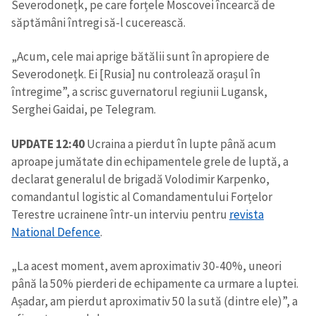
Severodonețk, pe care forțele Moscovei încearcă de
săptămâni întregi să-l cucerească.
„Acum, cele mai aprige bătălii sunt în apropiere de
Severodonețk. Ei [Rusia] nu controlează orașul în
întregime”, a scrisc guvernatorul regiunii Lugansk,
Serghei Gaidai, pe Telegram.
UPDATE 12:40
Ucraina a pierdut în lupte până acum
aproape jumătate din echipamentele grele de luptă, a
declarat generalul de brigadă Volodimir Karpenko,
comandantul logistic al Comandamentului Forțelor
Terestre ucrainene într-un interviu pentru
revista
National Defence
.
Trimite o informație
Despre ZdG
„La acest moment, avem aproximativ 30-40%, uneori
in English
на русском
până la 50% pierderi de echipamente ca urmare a luptei.
Așadar, am pierdut aproximativ 50 la sută (dintre ele)”, a