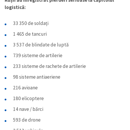
logistică:
33 350 de soldați
1 465 de tancuri
3 537 de blindate de luptă
739 sisteme de artilerie
233 sisteme de rachete de artilerie
98 sisteme antiaeriene
216 avioane
180 elicoptere
14 nave / bărci
593 de drone