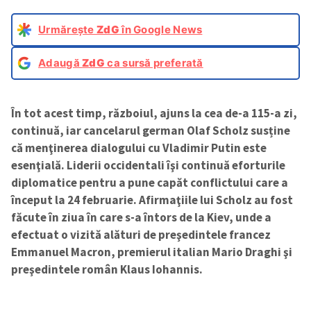
Urmărește
ZdG
în Google News
Adaugă
ZdG
ca sursă preferată
În tot acest timp, războiul, ajuns la cea de-a 115-a zi,
continuă, iar cancelarul german Olaf Scholz susține
că menţinerea dialogului cu Vladimir Putin este
esenţială. Liderii occidentali îşi continuă eforturile
diplomatice pentru a pune capăt conflictului care a
început la 24 februarie. Afirmaţiile lui Scholz au fost
făcute în ziua în care s-a întors de la Kiev, unde a
efectuat o vizită alături de preşedintele francez
Emmanuel Macron, premierul italian Mario Draghi şi
preşedintele român Klaus Iohannis.