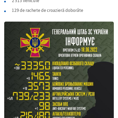
2 513 vehicule
129 de rachete de croazieră doborâte