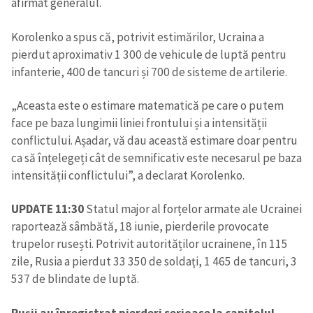
afirmat generalul.
Korolenko a spus că, potrivit estimărilor, Ucraina a
pierdut aproximativ 1 300 de vehicule de luptă pentru
infanterie, 400 de tancuri și 700 de sisteme de artilerie.
„Aceasta este o estimare matematică pe care o putem
face pe baza lungimii liniei frontului și a intensității
conflictului. Așadar, vă dau această estimare doar pentru
ca să înțelegeți cât de semnificativ este necesarul pe baza
intensității conflictului”, a declarat Korolenko.
UPDATE 11:30
Statul major al forțelor armate ale Ucrainei
raportează sâmbătă, 18 iunie, pierderile provocate
trupelor rusești. Potrivit autorităților ucrainene, în 115
zile, Rusia a pierdut 33 350 de soldați, 1 465 de tancuri, 3
537 de blindate de luptă.
Rușii au înregistrat pierderi serioase la capitolul