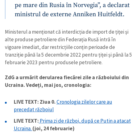
pe mare din Rusia în Norvegia”, a declarat
ministrul de externe Anniken Huitfeldt.
Ministerul a menționat că interdicția de import de țiței și
alte produse petroliere din Federația Rusă intră în
vigoare imediat, dar restricțiile conțin perioade de
ȘTIREA MEA
tranziție până la 5 decembrie 2022 pentru țiței și până la 5
februarie 2023 pentru produsele petroliere.
Titlu știre
+ Adaugă titlu
ZdG a urmărit derularea fiecărei zile a războiului din
Fotografie
+ Încarcă imagine
Ucraina. Vedeți, mai jos, cronologia:
Link media
+ Link media
LIVE TEXT: Ziua 0.
Cronologia zilelor care au
precedat războiul
LIVE TEXT:
Prima zi de război, după ce Putin a atacat
Ucraina.
(joi, 24 februarie)
Mesajul știrei
+ Mesajul știrei