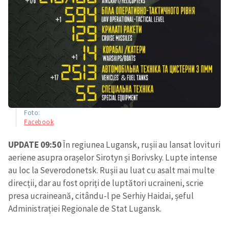
Foto:
Facebook
UPDATE 09:50
În regiunea Lugansk, rușii au lansat lovituri
aeriene asupra orașelor Sirotyn și Borivsky. Lupte intense
au loc la Severodonetsk. Rușii au luat cu asalt mai multe
direcții, dar au fost opriți de luptători ucraineni, scrie
presa ucraineană, citându-l pe Serhiy Haidai, șeful
Administrației Regionale de Stat Lugansk.