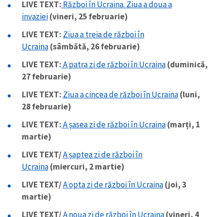
LIVE TEXT:
Război în Ucraina. Ziua a doua a
invaziei
(vineri, 25 februarie)
CONTACT SURSĂ
LIVE TEXT:
Ziua a treia de război în
Sursă anonimă
Ucraina
(sâmbătă, 26 februarie)
Nume
+ Numele meu
LIVE TEXT:
A patra zi de război în Ucraina
(duminică,
27 februarie)
Email
+ Emailul meu
LIVE TEXT:
Ziua a cincea de război în Ucraina
(luni,
28 februarie)
Telefon
+ Telefon personal
LIVE TEXT:
A șasea zi de război în Ucraina
(marți, 1
martie)
Am citit și sunt de
acord cu
politica de
LIVE TEXT/
A șaptea zi de război în
confidențialitate
.
Ucraina
(miercuri, 2 martie)
TRIMITE ȘTIREA
LIVE TEXT/
A opta zi de război în Ucraina
(joi, 3
martie)
LIVE TEXT/
A noua zi de război în Ucraina
(vineri, 4