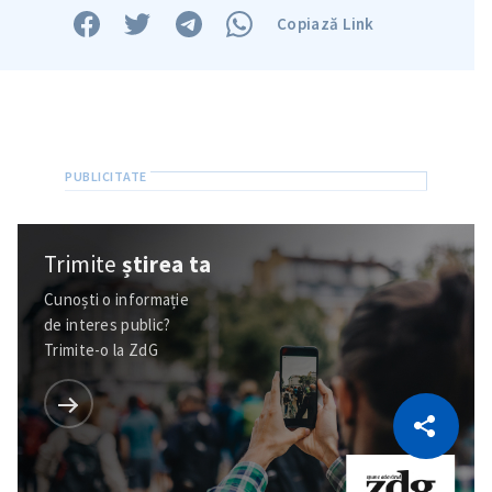
Copiază Link
Trimite
știrea ta
Cunoști o informație
de interes public?
Trimite-o la ZdG
CITEȘTE
Citește articolul
Copiază Link