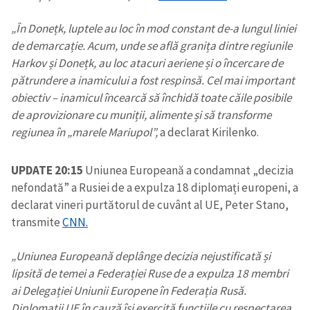
„În Donețk, luptele au loc în mod constant de-a lungul liniei
de demarcație. Acum, unde se află granița dintre regiunile
Harkov și Donețk, au loc atacuri aeriene și o încercare de
pătrundere a inamicului a fost respinsă. Cel mai important
obiectiv – inamicul încearcă să închidă toate căile posibile
de aprovizionare cu muniții, alimente și să transforme
regiunea în „marele Mariupol”,
a declarat Kirilenko.
UPDATE 20:15
Uniunea Europeană a condamnat „decizia
nefondată” a Rusiei de a expulza 18 diplomați europeni, a
declarat vineri purtătorul de cuvânt al UE, Peter Stano,
transmite
CNN.
„Uniunea Europeană deplânge decizia nejustificată și
lipsită de temei a Federației Ruse de a expulza 18 membri
ai Delegației Uniunii Europene în Federația Rusă.
Diplomații UE în cauză își exercită funcțiile cu respectarea