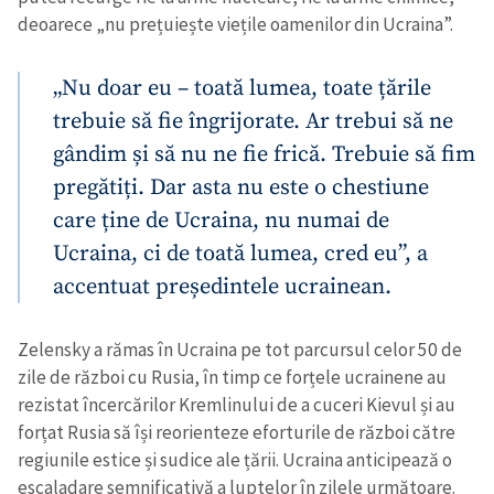
deoarece „nu prețuiește viețile oamenilor din Ucraina”.
„Nu doar eu – toată lumea, toate țările
trebuie să fie îngrijorate. Ar trebui să ne
gândim și să nu ne fie frică. Trebuie să fim
pregătiți. Dar asta nu este o chestiune
care ține de Ucraina, nu numai de
Ucraina, ci de toată lumea, cred eu”, a
accentuat președintele ucrainean.
Zelensky a rămas în Ucraina pe tot parcursul celor 50 de
zile de război cu Rusia, în timp ce forțele ucrainene au
rezistat încercărilor Kremlinului de a cuceri Kievul și au
Trimite o informație
Despre ZdG
forțat Rusia să își reorienteze eforturile de război către
in English
на русском
regiunile estice și sudice ale țării. Ucraina anticipează o
escaladare semnificativă a luptelor în zilele următoare.