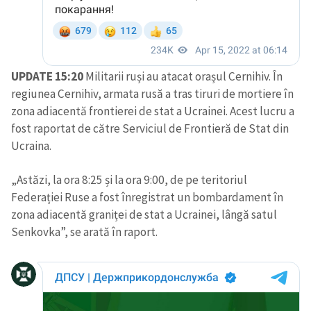
CONTACT SURSĂ
Sursă anonimă
UPDATE 15:20
Militarii ruși au atacat orașul Cernihiv. În
Nume
+ Numele meu
regiunea Cernihiv, armata rusă a tras tiruri de mortiere în
zona adiacentă frontierei de stat a Ucrainei. Acest lucru a
Email
+ Emailul meu
fost raportat de către Serviciul de Frontieră de Stat din
Ucraina.
Telefon
+ Telefon personal
„Astăzi, la ora 8:25 și la ora 9:00, de pe teritoriul
Federației Ruse a fost înregistrat un bombardament în
Am citit și sunt de
acord cu
politica de
zona adiacentă graniței de stat a Ucrainei, lângă satul
confidențialitate
.
Senkovka”, se arată în raport.
TRIMITE ȘTIREA