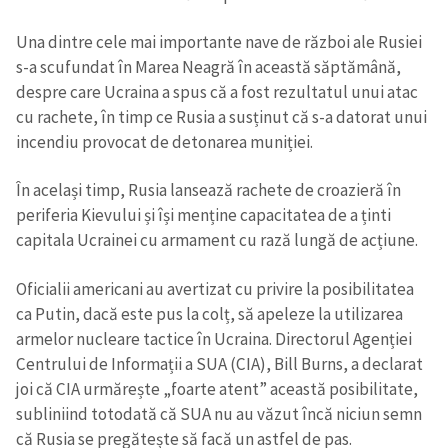
Una dintre cele mai importante nave de război ale Rusiei
s-a scufundat în Marea Neagră în această săptămână,
despre care Ucraina a spus că a fost rezultatul unui atac
cu rachete, în timp ce Rusia a susținut că s-a datorat unui
incendiu provocat de detonarea muniției.
În același timp, Rusia lansează rachete de croazieră în
periferia Kievului și își menține capacitatea de a ținti
capitala Ucrainei cu armament cu rază lungă de acțiune.
Oficialii americani au avertizat cu privire la posibilitatea
ca Putin, dacă este pus la colț, să apeleze la utilizarea
armelor nucleare tactice în Ucraina. Directorul Agenției
Centrului de Informații a SUA (CIA), Bill Burns, a declarat
joi că CIA urmărește „foarte atent” această posibilitate,
subliniind totodată că SUA nu au văzut încă niciun semn
că Rusia se pregătește să facă un astfel de pas.