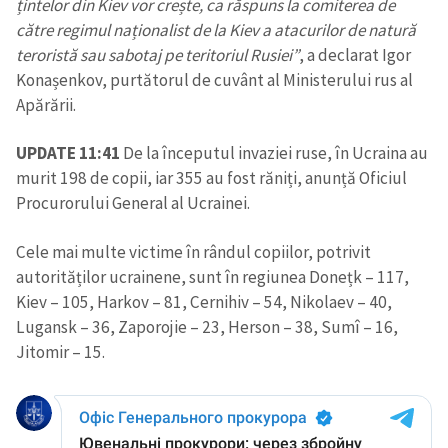
țintelor din Kiev vor crește, ca răspuns la comiterea de
către regimul naționalist de la Kiev a atacurilor de natură
teroristă sau sabotaj pe teritoriul Rusiei”
, a declarat Igor
Konașenkov, purtătorul de cuvânt al Ministerului rus al
Apărării.
UPDATE 11:41
De la începutul invaziei ruse, în Ucraina au
murit 198 de copii, iar 355 au fost răniți, anunță Oficiul
Procurorului General al Ucrainei.
Cele mai multe victime în rândul copiilor, potrivit
autorităților ucrainene, sunt în regiunea Donețk – 117,
Kiev – 105, Harkov – 81, Cernihiv – 54, Nikolaev – 40,
Lugansk – 36, Zaporojie – 23, Herson – 38, Sumî – 16,
Jitomir – 15.