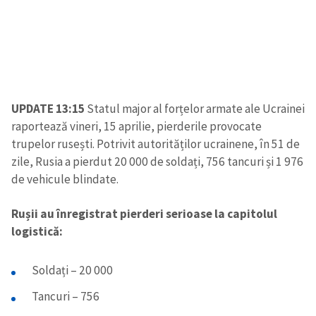
UPDATE 13:15
Statul major al forțelor armate ale Ucrainei
raportează vineri, 15 aprilie, pierderile provocate
trupelor rusești. Potrivit autorităților ucrainene, în 51 de
zile, Rusia a pierdut 20 000 de soldați, 756 tancuri și 1 976
de vehicule blindate.
Rușii au înregistrat pierderi serioase la capitolul
logistică:
Soldați – 20 000
Tancuri – 756