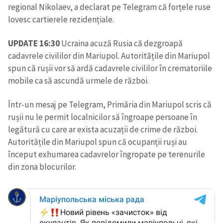
regional Nikolaev, a declarat pe Telegram că forțele ruse
lovesc cartierele rezidențiale.
UPDATE 16:30
Ucraina acuză Rusia că dezgroapă
cadavrele civililor din Mariupol. Autoritățile din Mariupol
spun că rușii vor să ardă cadavrele civililor în crematoriile
mobile ca să ascundă urmele de război.
Într-un mesaj pe Telegram, Primăria din Mariupol scris că
rușii nu le permit localnicilor să îngroape persoane în
legătură cu care ar exista acuzații de crime de război.
Autoritățile din Mariupol spun că ocupanții ruși au
început exhumarea cadavrelor îngropate pe terenurile
din zona blocurilor.