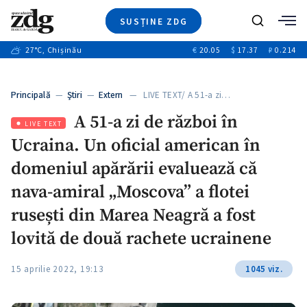
SUSȚINE ZDG
+3
Caută
+2
27
°C
, Chișinău
€
20.05
$
17.37
₽
0.214
Ştiri
+7
+2
Investigatii
Banii tăi
+7
Principală
—
Ştiri
—
Extern
— LIVE TEXT/ A 51-a zi…
Video
+1
+1
+1
A 51-a zi de război în
Special
LIVE TEXT
Ucraina. Un oficial american în
Blog
+1
ZdGust
domeniul apărării evaluează că
+1
nava-amiral „Moscova” a flotei
rusești din Marea Neagră a fost
lovită de două rachete ucrainene
15 aprilie 2022, 19:13
1045 viz.