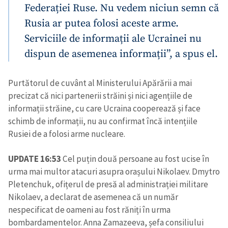
Federației Ruse. Nu vedem niciun semn că
Rusia ar putea folosi aceste arme.
Serviciile de informații ale Ucrainei nu
dispun de asemenea informații”, a spus el.
Purtătorul de cuvânt al Ministerului Apărării a mai
precizat că nici partenerii străini și nici agențiile de
informații străine, cu care Ucraina cooperează și face
schimb de informații, nu au confirmat încă intențiile
Rusiei de a folosi arme nucleare.
UPDATE 16:53
Cel puțin două persoane au fost ucise în
urma mai multor atacuri asupra orașului Nikolaev. Dmytro
Pletenchuk, ofițerul de presă al administrației militare
Nikolaev, a declarat de asemenea că un număr
nespecificat de oameni au fost răniți în urma
bombardamentelor. Anna Zamazeeva, șefa consiliului