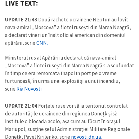
LIVE TEXT:
UPDATE 21:43
Două rachete ucrainene Neptun au lovit
nava-amiral „Moscova” a flotei ruseşti din Marea Neagră,
a declarat vineri un înalt oficial american din domeniul
apărării, scrie
CNN.
Ministerul rus al Apărării a declarat că nava-amiral
„Moscova” a flotei ruseşti din Marea Neagră s-a scufundat
în timp ce era remorcată înapoi în port pe o vreme
furtunoasă, în urma unei explozii şi a unui incendiu,
scrie
Ria Novosti
.
UPDATE 21:04
Forțele ruse vor să ia teritoriul controlat
de autoritățile ucrainene din regiunea Donețk și să
instituie o blocadă acolo, așa cum au făcut în orașul
Mariupol, susține șeful Administrației Militare Regionale
Donețk, Pavel Kirilenko, scrie
novosti.dn.ua.