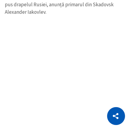
pus drapelul Rusiei, anunță primarul din Skadovsk
Alexander Iakovlev.
CITEȘTE
Citește articolul
Copiază Link