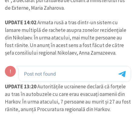
ei”, a declarat purtătoarea de cuvânt a ministerului rus
de Externe, Maria Zaharova.
SUSȚINE
UPDATE 14:02
Armata rusă a tras dintr-un sistem cu
lansare multiplă de rachete asupra zonelor rezidențiale
din Nikolaev. În urma atacului, mai multe persoane au
fost rănite. Un anunț în acest sens a fost făcut de către
șefa consiliului regional Nikolaev, Anna Zamazeeva.
UPDATE 13:20
Autoritățile ucrainene declară că forțele
au tras în autobuzele cu care erau evacuați oamenii din
Harkov. În urma atacului, 7 persoane au murit și 27 au fost
rănite, anunță Procuratura regională din Harkov.