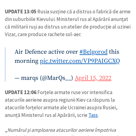
UPDATE 13:05
Rusia susține că a distrus o fabrică de arme
din suburbiile Kievului. Ministerul rus al Apărării anunţat
că militarii ruși au distrus un atelier de producţie al uzinei
Vizar, care produce rachete sol-aer.
Air Defence active over
#Belgorod
this
morning
pic.twitter.com/VP9PAIGCXQ
— marqs (@MarQs__)
April 15, 2022
UPDATE 12:06
Forțele armate ruse vor intensifica
atacurile aeriene asupra regiunii Kiev ca răspuns la
atacurile forțelor armate ale Ucrainei asupra Rusiei,
anunță Ministerul rus al Apărării, scrie
Tass
.
„
Numărul și amploarea atacurilor aeriene împotriva