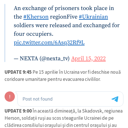
An exchange of prisoners took place in
the
#Kherson
region
Five
#Ukrainian
soldiers were released and exchanged for
four occupiers.
pic.twitter.com/6Asq32Rf9L
— NEXTA (@nexta_tv)
April 15, 2022
UPDATE 9:45
Pe 15 aprilie în Ucraina vor fi deschise nouă
coridoare umanitare pentru evacuarea civililor.
UPDATE 9:00
În această dimineață, la Skadovsk, regiunea
Herson, soldații ruși au scos steagurile Ucrainei de pe
clădirea consiliului orașului și din centrul orașului și au