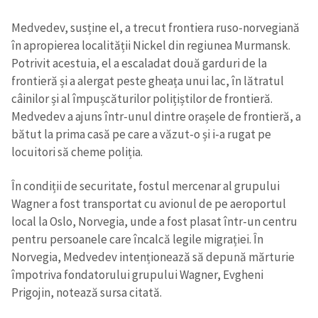
Medvedev, susține el, a trecut frontiera ruso-norvegiană
în apropierea localității Nickel din regiunea Murmansk.
Potrivit acestuia, el a escaladat două garduri de la
frontieră și a alergat peste gheața unui lac, în lătratul
câinilor și al împușcăturilor polițiștilor de frontieră.
Medvedev a ajuns într-unul dintre orașele de frontieră, a
bătut la prima casă pe care a văzut-o și i-a rugat pe
locuitori să cheme poliția.
În condiții de securitate, fostul mercenar al grupului
Wagner a fost transportat cu avionul de pe aeroportul
local la Oslo, Norvegia, unde a fost plasat într-un centru
pentru persoanele care încalcă legile migrației. În
Norvegia, Medvedev intenționează să depună mărturie
împotriva fondatorului grupului Wagner, Evgheni
Prigojin, notează sursa citată.