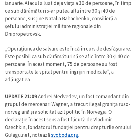
ianuarie. Atacul a luat deja viața a 30 de persoane, în timp
ce sub dărâmături s-ar putea afla între 30 și 40 de
persoane, susține Natalia Babachenko, consilieră a
șefului administrației militare regionale din
Dnipropetrovsk.
„Operațiunea de salvare este încă în curs de desfășurare.
Este posibil ca sub dărâmături să se afle între 30 și 40 de
persoane. În acest moment, 75 de persoane au fost
transportate la spital pentru îngrijiri medicale”, a
adăugat ea.
UPDATE 21:09
Andrei Medvedev, un fost comandant din
grupul de mercenari Wagner, a trecut ilegal granița ruso-
norvegiană și a solicitat azil politic în Norvegia. O
declarație în acest sens a fost făcută de Vladimir
Osechkin, fondatorul fundației pentru drepturile omului
Gulagu.net, notează
svoboda.org.