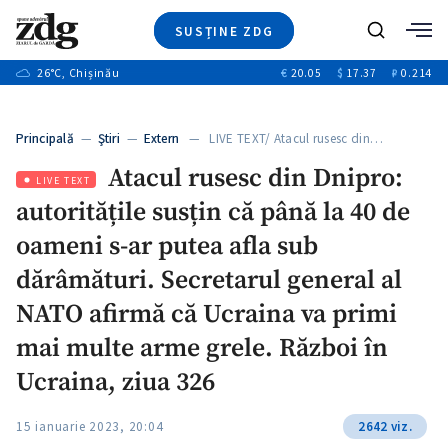
SUSȚINE ZDG
+3
Caută
+1
26
°C
, Chișinău
€
20.05
$
17.37
₽
0.214
Ştiri
+9
+4
Investigatii
Banii tăi
+1
+5
Principală
—
Ştiri
—
Extern
— LIVE TEXT/ Atacul rusesc din…
Video
+1
Atacul rusesc din Dnipro:
Special
LIVE TEXT
autoritățile susțin că până la 40 de
Blog
+1
ZdGust
oameni s-ar putea afla sub
dărâmături. Secretarul general al
NATO afirmă că Ucraina va primi
+1
mai multe arme grele. Război în
Ucraina, ziua 326
15 ianuarie 2023, 20:04
2642 viz.