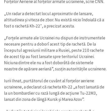
Forțelor Aeriene al forțelor armate ucrainene, scrie CNN.
„Un radar a detectat locul aproximativ de lansare,
altitudinea și viteza de zbor. Nu există nicio îndoială că a
fost o rachetă Kh-22″, a precizat acesta.
„Forțele armate ale Ucrainei nu dispun de instrumentele
necesare pentru a doborî acest tip de rachetă. De la
începutul agresiunii militare a Rusiei, peste 210 rachete
de acest tip au fost lansate spre teritoriul Ucrainei.
Niciuna dintre ele nu a fost doborâtă de sistemele
noastre de apărare aeriană”, susțin autoritățile ucrainene.
Iurii Ihnat, purtătorul de cuvânt al forțelor aeriene
ucrainene, a declarat că racheta Kh-22 „a fost lansată de
la un bombardier cu rază lungă de acțiune Tu-22M3,
lansat din zona de lângă Kursk și Marea Azov”.