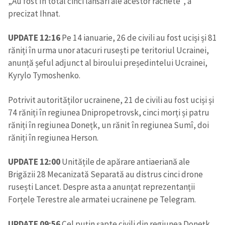
„Au fost în total cinci lansări ale acestor rachete”, a
precizat Ihnat.
UPDATE 12:16
Pe 14 ianuarie, 26 de civili au fost uciși și 81
răniți în urma unor atacuri rusești pe teritoriul Ucrainei,
anunță șeful adjunct al biroului președintelui Ucrainei,
Kyrylo Tymoshenko.
Potrivit autorităților ucrainene, 21 de civili au fost uciși și
74 răniți în regiunea Dnipropetrovsk, cinci morți și patru
răniți în regiunea Donețk, un rănit în regiunea Sumî, doi
răniți în regiunea Herson.
UPDATE 12:00
Unitățile de apărare antiaeriană ale
Brigăzii 28 Mecanizată Separată au distrus cinci drone
rusești Lancet. Despre asta a anunțat reprezentanții
Forțele Terestre ale armatei ucrainene pe Telegram.
UPDATE 09:56
Cel puțin șapte civili din regiunea Donețk