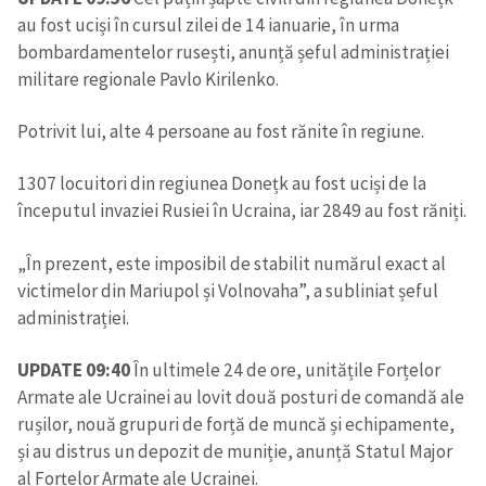
au fost uciși în cursul zilei de 14 ianuarie, în urma
bombardamentelor rusești, anunță șeful administrației
militare regionale Pavlo Kirilenko.
Potrivit lui, alte 4 persoane au fost rănite în regiune.
1307 locuitori din regiunea Donețk au fost uciși de la
ȘTIREA MEA
începutul invaziei Rusiei în Ucraina, iar 2849 au fost răniți.
Titlu știre
+ Adaugă titlu
„În prezent, este imposibil de stabilit numărul exact al
victimelor din Mariupol și Volnovaha”, a subliniat șeful
Fotografie
+ Încarcă imagine
administrației.
Link media
+ Link media
UPDATE 09:40
În ultimele 24 de ore, unitățile Forțelor
Armate ale Ucrainei au lovit două posturi de comandă ale
rușilor, nouă grupuri de forță de muncă și echipamente,
și au distrus un depozit de muniție, anunță Statul Major
Mesajul știrei
+ Mesajul știrei
al Forțelor Armate ale Ucrainei.