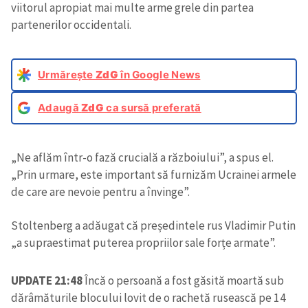
viitorul apropiat mai multe arme grele din partea
partenerilor occidentali.
Urmărește
ZdG
în Google News
Adaugă
ZdG
ca sursă preferată
„Ne aflăm într-o fază crucială a războiului”, a spus el.
„Prin urmare, este important să furnizăm Ucrainei armele
de care are nevoie pentru a învinge”.
Stoltenberg a adăugat că președintele rus Vladimir Putin
„a supraestimat puterea propriilor sale forțe armate”.
UPDATE 21:48
Încă o persoană a fost găsită moartă sub
dărâmăturile blocului lovit de o rachetă rusească pe 14