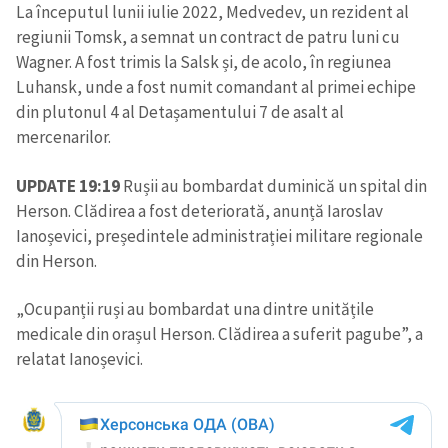
La începutul lunii iulie 2022, Medvedev, un rezident al
regiunii Tomsk, a semnat un contract de patru luni cu
Wagner. A fost trimis la Salsk și, de acolo, în regiunea
Luhansk, unde a fost numit comandant al primei echipe
din plutonul 4 al Detașamentului 7 de asalt al
mercenarilor.
UPDATE 19:19
Rușii au bombardat duminică un spital din
Herson. Clădirea a fost deteriorată, anunță Iaroslav
Ianoșevici, președintele administrației militare regionale
din Herson.
„Ocupanții ruși au bombardat una dintre unitățile
medicale din orașul Herson. Clădirea a suferit pagube”, a
relatat Ianoșevici.