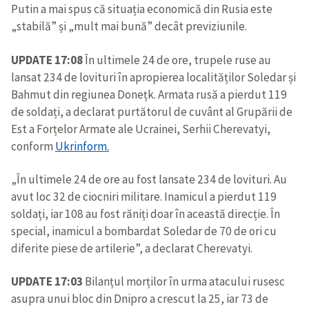
Putin a mai spus că situația economică din Rusia este
„stabilă” și „mult mai bună” decât previziunile.
UPDATE 17:08
În ultimele 24 de ore, trupele ruse au
lansat 234 de lovituri în apropierea localităților Soledar și
Bahmut din regiunea Donețk. Armata rusă a pierdut 119
de soldați, a declarat purtătorul de cuvânt al Grupării de
Est a Forțelor Armate ale Ucrainei, Serhii Cherevatyi,
conform
Ukrinform.
„În ultimele 24 de ore au fost lansate 234 de lovituri. Au
avut loc 32 de ciocniri militare. Inamicul a pierdut 119
soldați, iar 108 au fost răniți doar în această direcție. În
special, inamicul a bombardat Soledar de 70 de ori cu
diferite piese de artilerie”, a declarat Cherevatyi.
UPDATE 17:03
Bilanțul morților în urma atacului rusesc
asupra unui bloc din Dnipro a crescut la 25, iar 73 de