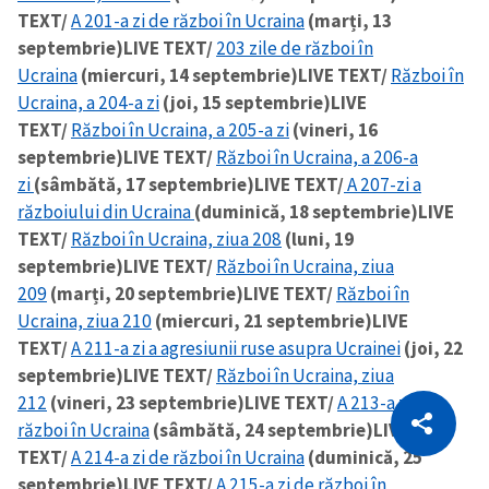
TEXT/
A 201-a zi de război în Ucraina
(marți, 13
septembrie)
LIVE TEXT/
203 zile de război în
Ucraina
(miercuri, 14 septembrie)
LIVE TEXT/
Război în
Ucraina, a 204-a zi
(joi, 15 septembrie)
LIVE
TEXT/
Război în Ucraina, a 205-a zi
(vineri, 16
septembrie)
LIVE TEXT/
Război în Ucraina, a 206-a
zi
(sâmbătă, 17 septembrie)
LIVE TEXT/
A 207-zi a
războiului din Ucraina
(duminică, 18 septembrie)
LIVE
TEXT/
Război în Ucraina, ziua 208
(luni, 19
septembrie)
LIVE TEXT/
Război în Ucraina, ziua
209
(marți, 20 septembrie)
LIVE TEXT/
Război în
Ucraina, ziua 210
(miercuri, 21 septembrie)
LIVE
TEXT/
A 211-a zi a agresiunii ruse asupra Ucrainei
(joi, 22
septembrie)
LIVE TEXT/
Război în Ucraina, ziua
CITEȘTE
212
(vineri, 23 septembrie)
LIVE TEXT/
A 213-a zi de
război în Ucraina
(sâmbătă, 24 septembrie)
LIVE
Citește articolul
Copiază Link
TEXT/
A 214-a zi de război în Ucraina
(duminică, 25
septembrie)
LIVE TEXT/
A 215-a zi de război în