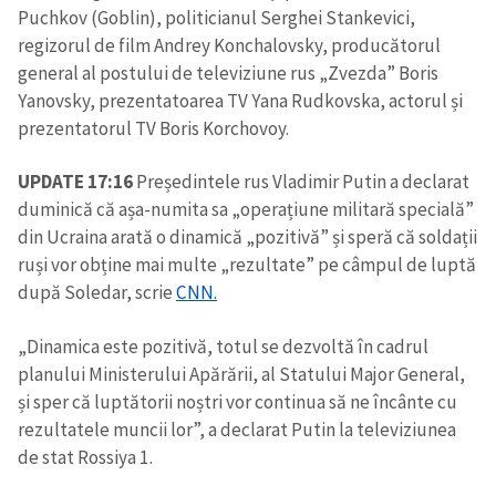
Puchkov (Goblin), politicianul Serghei Stankevici,
regizorul de film Andrey Konchalovsky, producătorul
general al postului de televiziune rus „Zvezda” Boris
Yanovsky, prezentatoarea TV Yana Rudkovska, actorul și
prezentatorul TV Boris Korchovoy.
UPDATE 17:16
Președintele rus Vladimir Putin a declarat
duminică că așa-numita sa „operațiune militară specială”
din Ucraina arată o dinamică „pozitivă” și speră că soldații
ruși vor obține mai multe „rezultate” pe câmpul de luptă
după Soledar, scrie
CNN.
„Dinamica este pozitivă, totul se dezvoltă în cadrul
planului Ministerului Apărării, al Statului Major General,
și sper că luptătorii noștri vor continua să ne încânte cu
rezultatele muncii lor”, a declarat Putin la televiziunea
de stat Rossiya 1.