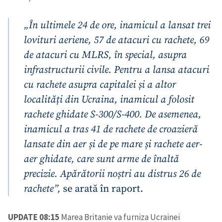
CONTACT SURSĂ
„În ultimele 24 de ore, inamicul a lansat trei
lovituri aeriene, 57 de atacuri cu rachete, 69
Sursă anonimă
de atacuri cu MLRS, în special, asupra
Nume
+ Numele meu
infrastructurii civile. Pentru a lansa atacuri
cu rachete asupra capitalei și a altor
Email
+ Emailul meu
localități din Ucraina, inamicul a folosit
rachete ghidate S-300/S-400. De asemenea,
Telefon
+ Telefon personal
inamicul a tras 41 de rachete de croazieră
Am citit și sunt de
lansate din aer și de pe mare și rachete aer-
acord cu
politica de
aer ghidate, care sunt arme de înaltă
confidențialitate
.
precizie. Apărătorii noștri au distrus 26 de
TRIMITE ȘTIREA
rachete”,
se arată în raport.
UPDATE 08:15
Marea Britanie va furniza Ucrainei