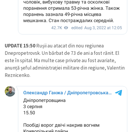
UPDATE 15:50
Rușii au atacat din nou regiunea
ȘTIREA MEA
Dnepropetrovsk. Un bărbat de 73 de ani a fost rănit. El
este în spital. Ma multe case private au fost avariate,
Titlu știre
+ Adaugă titlu
anunță șeful administrației militare din regiune, Valentin
Reznicenko.
Fotografie
+ Încarcă imagine
Link media
+ Link media
Mesajul știrei
+ Mesajul știrei