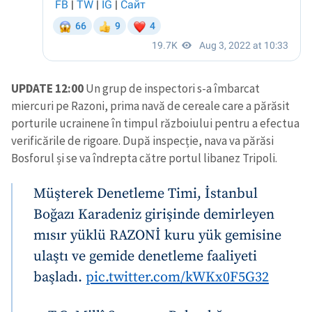
UPDATE 12:00
Un grup de inspectori s-a îmbarcat
miercuri pe Razoni, prima navă de cereale care a părăsit
porturile ucrainene în timpul războiului pentru a efectua
verificările de rigoare. După inspecție, nava va părăsi
Bosforul și se va îndrepta către portul libanez Tripoli.
Müşterek Denetleme Timi, İstanbul
Boğazı Karadeniz girişinde demirleyen
mısır yüklü RAZONİ kuru yük gemisine
ulaştı ve gemide denetleme faaliyeti
başladı.
pic.twitter.com/kWKx0F5G32