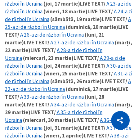
război în Ucraina
(joi, 17 martie)
LIVE TEXT/
A 23-a zi de
război în Ucraina
(vineri, 18 martie)
LIVE TEXT/
A 24-a zi
de război în Ucraina
(sâmbătă, 19 martie)
LIVE TEXT/
A
25-a zi de război în Ucraina
(duminică, 20 martie)
LIVE
TEXT/
A 26-a zi de război în Ucraina
(luni, 21
martie)
LIVE TEXT/
A 27-a zi de război în Ucraina
(marți,
22 martie)
LIVE TEXT/
A 28-a zi de război în
Ucraina
(miercuri, 23 martie)
LIVE TEXT/
A 29-a zi de
război în Ucraina
(joi, 24 martie)
LIVE TEXT/
A 30-a zi de
război în Ucraina
(vineri, 25 martie)
LIVE TEXT/
A 31-a zi
de război în Ucraina
(sâmbătă, 26 martie)
LIVE TEXT/
A
32-a zi de război în Ucraina
(duminică, 27 martie)
LIVE
TEXT/
A 33-a zi de război în Ucraina
(luni, 28
martie)
LIVE TEXT/
A 34-a zi de război în Ucraina
(marți,
29 martie)
LIVE TEXT/
A 35-a zi de război în
CITEȘTE
Ucraina
(miercuri, 30 martie)
LIVE TEXT/
A 36-a zi de
Citește articolul
Copiază Link
război în Ucraina
(joi, 31 martie)
LIVE TEXT/
A 37-a zi de
război în Ucraina
(vineri, 1 aprilie)
LIVE TEXT/
A 38-a zi