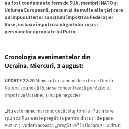
au fost condamnate ferm de SUA, membrii NATO și
Uniunea Europeană, precum și de multe alte țări care
au impus ulterior sancțiuni împotriva Federației
Ruse, inclusiv împotriva oligarhilor ruși și
persoanelor apropiate lui Putin.
Cronologia evenimentelor din
Ucraina. Miercuri, 3 august:
UPDATE 22:20
Ministrul ucrainean de externe Dmitro
Kuleba spune că Rusia se concentrează pe războiul
împotriva Ucrainei, și nu pe negocieri.
„Nu este nimic mai cinic decât slujitorii lui Putin care
spun că Rusia este pregătită pentru discuții de pace.
Auzim și vedem această „pregătire” în fiecare zi: lovituri