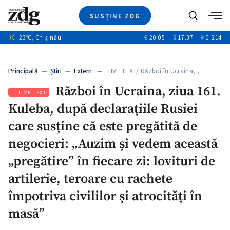
SUSȚINE ZDG
+4
Caută
+1
23
°C
, Chișinău
€
20.05
$
17.37
₽
0.214
Ştiri
+13
+11
Investigatii
Banii tăi
+3
Principală
—
Ştiri
—
Extern
— LIVE TEXT/ Război în Ucraina,…
Video
Război în Ucraina, ziua 161.
Special
LIVE TEXT
Kuleba, după declarațiile Rusiei
Blog
+1
ZdGust
care susține că este pregătită de
negocieri: „Auzim și vedem această
„pregătire” în fiecare zi: lovituri de
artilerie, teroare cu rachete
împotriva civililor și atrocități în
masă”