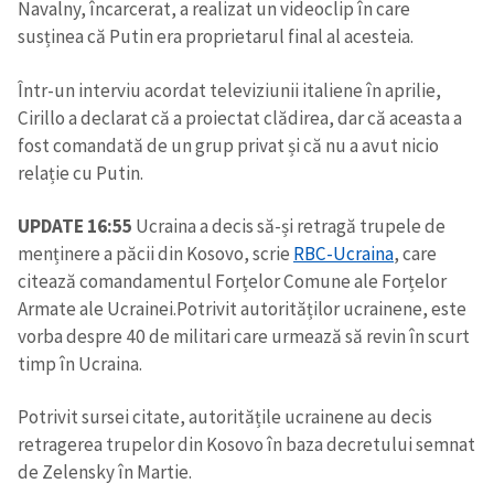
Navalny, încarcerat, a realizat un videoclip în care
susținea că Putin era proprietarul final al acesteia.
Într-un interviu acordat televiziunii italiene în aprilie,
Cirillo a declarat că a proiectat clădirea, dar că aceasta a
fost comandată de un grup privat și că nu a avut nicio
relație cu Putin.
UPDATE 16:55
Ucraina a decis să-și retragă trupele de
menținere a păcii din Kosovo, scrie
RBC-Ucraina
, care
citează comandamentul Forțelor Comune ale Forțelor
Armate ale Ucrainei.Potrivit autorităților ucrainene, este
vorba despre 40 de militari care urmează să revin în scurt
timp în Ucraina.
Potrivit sursei citate, autoritățile ucrainene au decis
retragerea trupelor din Kosovo în baza decretului semnat
de Zelensky în Martie.