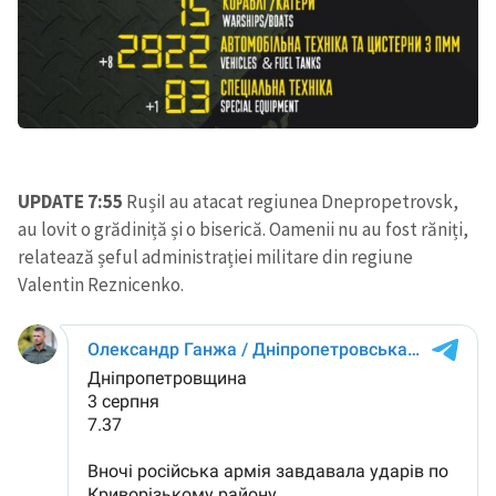
UPDATE 7:55
RușiI au atacat regiunea Dnepropetrovsk,
au lovit o grădiniță și o biserică. Oamenii nu au fost răniți,
relatează șeful administrației militare din regiune
Valentin Reznicenko.