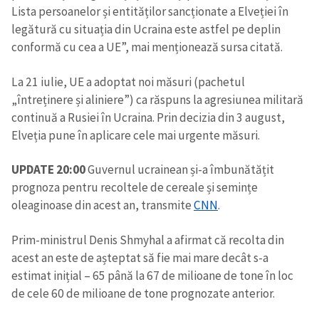
Lista persoanelor și entităților sancționate a Elveției în
legătură cu situația din Ucraina este astfel pe deplin
conformă cu cea a UE”, mai menționează sursa citată.
La 21 iulie, UE a adoptat noi măsuri (pachetul
„întreținere și aliniere”) ca răspuns la agresiunea militară
continuă a Rusiei în Ucraina. Prin decizia din 3 august,
Elveția pune în aplicare cele mai urgente măsuri.
UPDATE 20:00
Guvernul ucrainean și-a îmbunătățit
prognoza pentru recoltele de cereale și semințe
oleaginoase din acest an, transmite
CNN
.
Prim-ministrul Denis Shmyhal a afirmat că recolta din
acest an este de așteptat să fie mai mare decât s-a
estimat inițial – 65 până la 67 de milioane de tone în loc
de cele 60 de milioane de tone prognozate anterior.