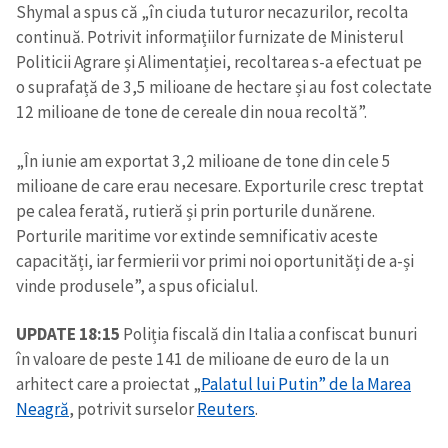
Shymal a spus că „în ciuda tuturor necazurilor, recolta
continuă. Potrivit informațiilor furnizate de Ministerul
Politicii Agrare și Alimentației, recoltarea s-a efectuat pe
o suprafață de 3,5 milioane de hectare și au fost colectate
12 milioane de tone de cereale din noua recoltă”.
„În iunie am exportat 3,2 milioane de tone din cele 5
milioane de care erau necesare. Exporturile cresc treptat
pe calea ferată, rutieră și prin porturile dunărene.
Porturile maritime vor extinde semnificativ aceste
capacități, iar fermierii vor primi noi oportunități de a-și
vinde produsele”, a spus oficialul.
UPDATE 18:15
Poliția fiscală din Italia a confiscat bunuri
în valoare de peste 141 de milioane de euro de la un
arhitect care a proiectat „
Palatul lui Putin” de la Marea
Neagră
, potrivit surselor
Reuters
.