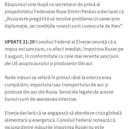
Răspunsul vine după ce secretarul de presă al
președintelui Federației Ruse Dmitri Peskov a declarat că
„Rusia este pregătită să rezolve problema Ucrainei prin
diplomație, iar condițiile rusești sunt cunoscute de Kiev”.
UPDATE 21:20
Consiliul Federal al Elveției anunță că a
impus noi sancțiuni, cu efect imediat, împotriva Rusiei pe
3 august, în conformitate cu cele mai recente sancțiuni
ale UE asupra aurului și produselor din aur.
Noile măsuri se referă în primul rând la interzicerea
cumpărării, importului sau transportului de aur și
produse din aur din Rusia. Serviciile legate de aceste
bunuri sunt de asemenea interzise.
Elveția declară că se angajează să abordeze criza globală
alimentară și energetică. Consiliul Federal notează că
niciuna dintre măsurile împotriva Rusiei nu este