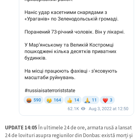
CONTACT SURSĂ
Sursă anonimă
Nume
+ Numele meu
Email
+ Emailul meu
Telefon
+ Telefon personal
Am citit și sunt de
acord cu
politica de
confidențialitate
.
TRIMITE ȘTIREA
UPDATE 14:05
În ultimele 24 de ore, armata rusă a lansat
24 de lovituri asupra regiunilor din Donbas: există morți și