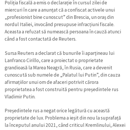
Poliția fiscală a emis o declarație în cursul zilei de
miercuri în care a anunțat că a confiscat activele unui
„profesionist bine cunoscut” din Brescia, un oraș din
nordul Italiei, invocând presupuse infracțiuni fiscale.
Aceasta a refuzat să numească persoana în cauză atunci
când a fost contactată de Reuters.
Sursa Reuters a declarat că bunurile îi aparțineau lui
Lanfranco Cirillo, care a proiectat o proprietate
grandioasă la Marea Neagră, în Rusia, care a devenit
cunoscută sub numele de „Palatul lui Putin”, din cauza
afirmațiilor unui om de afaceri potrivit cărora
proprietatea a fost construită pentru președintele rus
Vladimir Putin.
Trimite o informație
Despre ZdG
Președintele rus a negat orice legătură cu această
in English
на русском
proprietate de lux. Problema a ieșit din nou la suprafață
la începutul anului 2021, când criticul Kremlinului, Alexei