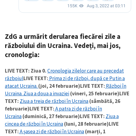
ZdG a urmărit derularea fiecărei zile a
războiului din Ucraina. Vedeți, mai jos,
cronologia:
LIVE TEXT: Ziua 0.
Cronologia zilelor care au precedat
războiul
LIVE TEXT:
Prima zi de război, după ce Putin a
atacat Ucraina.
(joi, 24 februarie)
LIVE TEXT:
Război în
Ucraina. Ziua a doua a invaziei
(vineri, 25 februarie)
LIVE
TEXT:
Ziua a treia de război în Ucraina
(sâmbătă, 26
februarie)
LIVE TEXT:
A patra zi de război în
Ucraina
(duminică, 27 februarie)
LIVE TEXT:
Ziua a
cincea de război în Ucraina
(luni, 28 februarie)
LIVE
TEXT:
A șasea zi de război în Ucraina
(marți, 1