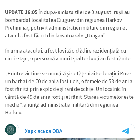
UPDATE 16:05
În după-amiaza zilei de 3 august, rușii au
bombardat localitatea Ciuguev din regiunea Harkov.
Preliminar, potrivit administrației militare din regiune,
atacul a fost făcut din lansatoarele „Uragan”.
În urma atacului, a fost lovită o clădire rezidențială cu
cinci etaje, o persoană a murit și alte două au fost rănite.
„Printre victime se numără și cetățeni ai Federației Ruse:
un bărbat de 70 de ani a fost ucis, o femeie de 53 de ani a
fost rănită prin explozie și răni de schije. Un localnic în
vârstă de 49 de ani a fost și el rănit. Starea victimelor este
medie”, anunță administrația militară din regiunea
Harkov.