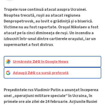
Trupele ruse continuă atacul asupra Ucrainei.
Noaptea trecută, rușii au atacat regiunea
Denpropetrovsk, au lovit o grădiniță și o biserică.
Victime nu au fost raportate. Orașul Nikolaev a fost
atacat pe la cinci dimineața de ruși. Un incendiu a
izbucnit într-unul dintre cartierele orașului, iar un
supermarket a fost distrus
.
Urmărește
ZdG
în Google News
Adaugă
ZdG
ca sursă preferată
Președintele rus Vladimir Putin a anunțat începerea
unei „operațiuni militare speciale” în Ucraina, în
primele ore ale zilei de 24 februarie. Acțiunile Rusiei