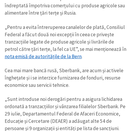
îndreptată împotriva comerțului cu produse agricole sau
alimentare între țări terțe și Rusia.
„Pentru a evita întreruperea canalelor de plată, Consiliul
Federal a făcut două noi excepții în ceea ce privește
tranzacțiile legate de produse agricole și livrările de
petrol către țări terțe, la fel ca UE”, se mai menționează în
nota emisă de autoritățile de la Bern
.
Cea mai mare bancă rusă, Sberbank, are acum și activele
înghețate și i se interzice furnizarea de fonduri, resurse
economice sau servicii tehnice.
„Sunt introduse noi derogări pentru a asigura lichidarea
ordonată a tranzacțiilor și vânzarea filialelor Sberbank. Pe
29 iulie, Departamentul Federal de Afaceri Economice,
Educație și Cercetare (DEAER) a adăugat alte 54 de
persoane și 9 organizații și entități pe lista de sancțiuni.