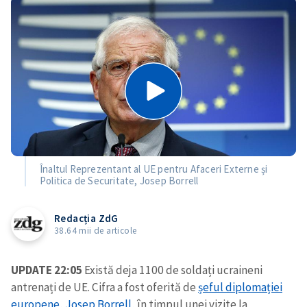
Înaltul Reprezentant al UE pentru Afaceri Externe și
Politica de Securitate, Josep Borrell
Redacția ZdG
38.64 mii de articole
UPDATE 22:05
Există deja 1100 de soldați ucraineni
antrenați de UE. Cifra a fost oferită de
șeful diplomației
europene, Josep Borrell,
în timpul unei vizite la