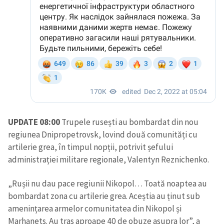
SUSȚINE
UPDATE 08:00
Trupele rusești au bombardat din nou
regiunea Dnipropetrovsk, lovind două comunități cu
artilerie grea, în timpul nopții, potrivit șefului
administrației militare regionale, Valentyn Reznichenko.
„Rușii nu dau pace regiunii Nikopol… Toată noaptea au
bombardat zona cu artilerie grea. Aceștia au ținut sub
amenințarea armelor comunitatea din Nikopol și
Marhanets. Au tras aproape 40 de obuze asupra lor”, a