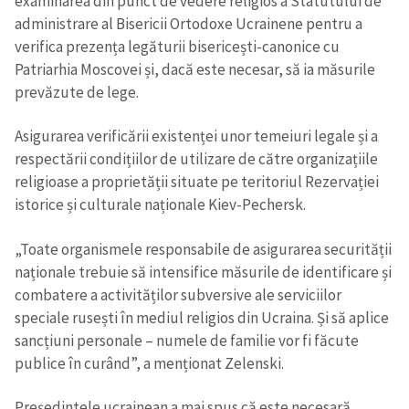
examinarea din punct de vedere religios a Statutului de
administrare al Bisericii Ortodoxe Ucrainene pentru a
verifica prezența legăturii bisericești-canonice cu
Patriarhia Moscovei și, dacă este necesar, să ia măsurile
prevăzute de lege.
Asigurarea verificării existenței unor temeiuri legale și a
respectării condițiilor de utilizare de către organizațiile
religioase a proprietății situate pe teritoriul Rezervației
istorice și culturale naționale Kiev-Pechersk.
„Toate organismele responsabile de asigurarea securității
naționale trebuie să intensifice măsurile de identificare și
combatere a activităților subversive ale serviciilor
speciale rusești în mediul religios din Ucraina. Și să aplice
sancțiuni personale – numele de familie vor fi făcute
publice în curând”, a menționat Zelenski.
Președintele ucrainean a mai spus că este necesară