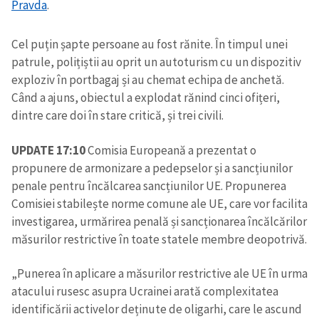
Pravda
.
Cel puțin șapte persoane au fost rănite. În timpul unei
patrule, polițiștii au oprit un autoturism cu un dispozitiv
exploziv în portbagaj și au chemat echipa de anchetă.
Când a ajuns, obiectul a explodat rănind cinci ofițeri,
dintre care doi în stare critică, și trei civili.
UPDATE 17:10
Comisia Europeană a prezentat o
propunere de armonizare a pedepselor și a sancțiunilor
penale pentru încălcarea sancțiunilor UE. Propunerea
Comisiei stabilește norme comune ale UE, care vor facilita
investigarea, urmărirea penală și sancționarea încălcărilor
măsurilor restrictive în toate statele membre deopotrivă.
„Punerea în aplicare a măsurilor restrictive ale UE în urma
atacului rusesc asupra Ucrainei arată complexitatea
identificării activelor deținute de oligarhi, care le ascund