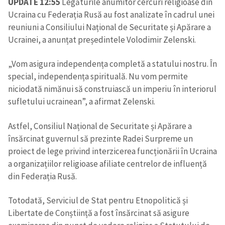
UPDATE 12:55
Legăturile anumitor cercuri religioase din
Ucraina cu Federația Rusă au fost analizate în cadrul unei
reuniuni a Consiliului Național de Securitate și Apărare a
Ucrainei, a anunțat președintele Volodimir Zelenski.
„Vom asigura independența completă a statului nostru. În
special, independența spirituală. Nu vom permite
niciodată nimănui să construiască un imperiu în interiorul
sufletului ucrainean”, a afirmat Zelenski.
Astfel, Consiliul Național de Securitate și Apărare a
însărcinat guvernul să prezinte Radei Surpreme un
proiect de lege privind interzicerea funcționării în Ucraina
a organizațiilor religioase afiliate centrelor de influență
din Federația Rusă.
Trimite o informație
Despre ZdG
in English
на русском
Totodată, Serviciul de Stat pentru Etnopolitică și
Libertate de Conștiință a fost însărcinat să asigure