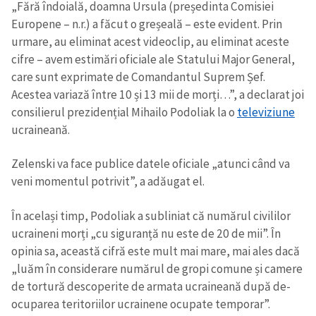
„Fără îndoială, doamna Ursula (președinta Comisiei
Europene – n.r.) a făcut o greșeală – este evident. Prin
urmare, au eliminat acest videoclip, au eliminat aceste
cifre – avem estimări oficiale ale Statului Major General,
care sunt exprimate de Comandantul Suprem Șef.
Acestea variază între 10 și 13 mii de morți…”, a declarat joi
consilierul prezidențial Mihailo Podoliak la o
televiziune
ȘTIREA MEA
ucraineană.
Titlu știre
+ Adaugă titlu
Zelenski va face publice datele oficiale „atunci când va
veni momentul potrivit”, a adăugat el.
Fotografie
+ Încarcă imagine
În același timp, Podoliak a subliniat că numărul civililor
Link media
+ Link media
ucraineni morți „cu siguranță nu este de 20 de mii”. În
opinia sa, această cifră este mult mai mare, mai ales dacă
„luăm în considerare numărul de gropi comune și camere
de tortură descoperite de armata ucraineană după de-
Mesajul știrei
+ Mesajul știrei
ocuparea teritoriilor ucrainene ocupate temporar”.