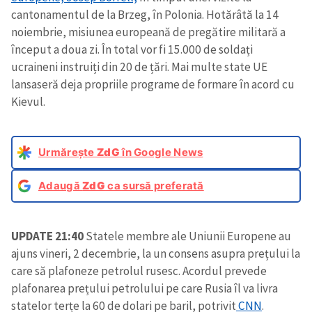
cantonamentul de la Brzeg, în Polonia. Hotărâtă la 14
noiembrie, misiunea europeană de pregătire militară a
început a doua zi. În total vor fi 15.000 de soldați
ucraineni instruiți din 20 de țări. Mai multe state UE
lansaseră deja propriile programe de formare în acord cu
Kievul.
Urmărește
ZdG
în Google News
Adaugă
ZdG
ca sursă preferată
UPDATE 21:40
Statele membre ale Uniunii Europene au
ajuns vineri, 2 decembrie, la un consens asupra prețului la
care să plafoneze petrolul rusesc. Acordul prevede
plafonarea prețului petrolului pe care Rusia îl va livra
statelor terțe la 60 de dolari pe baril, potrivit
CNN
.