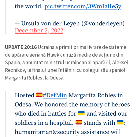
the world.
pic.twitter.com/3WmIalIe5y
— Ursula von der Leyen (@vonderleyen)
December 2, 2022
UPDATE 20:16
Ucraina a primit prima livrare de sisteme
de apărare aeriană Hawk cu rază medie de acțiune din
Spania, a anunțat ministrul ucrainean al apărării, Aleksei
Reznikov, la finalul unei întâlniri cu colegul său spaniol
Margarita Robles, la Odesa.
Hosted
#DefMin
Margarita Robles in
Odesa. We honored the memory of heroes
who died in battles for
and visited our
soldiers in a hospital.
stands with
:
humanitarian&security assistance will