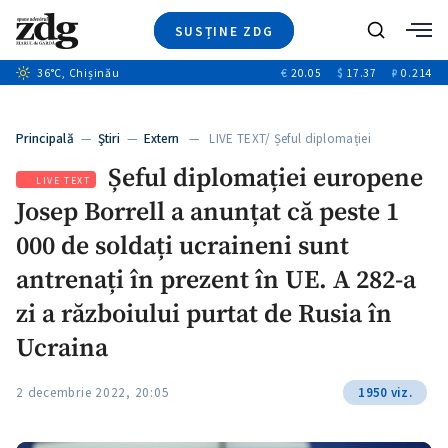
SUSȚINE ZDG
+2
Caută
36
°C
, Chișinău
€
20.05
$
17.37
₽
0.214
Ştiri
+13
+9
Investigatii
Banii tăi
+1
+3
Principală
—
Ştiri
—
Extern
— LIVE TEXT/ Șeful diplomației
Video
europene…
Șeful diplomației europene
Special
LIVE TEXT
Josep Borrell a anunțat că peste 1
Blog
ZdGust
000 de soldați ucraineni sunt
antrenați în prezent în UE. A 282-a
zi a războiului purtat de Rusia în
+1
Ucraina
2 decembrie 2022, 20:05
1950 viz.