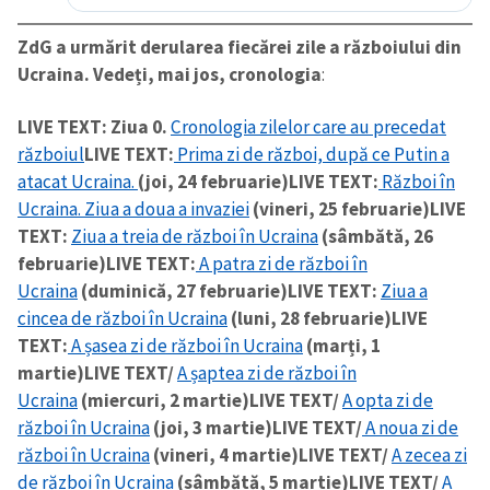
ZdG a urmărit derularea fiecărei zile a războiului din
Ucraina. Vedeți, mai jos, cronologia
:
LIVE TEXT: Ziua 0.
Cronologia zilelor care au precedat
războiul
LIVE TEXT:
Prima zi de război, după ce Putin a
atacat Ucraina.
(joi, 24 februarie)
LIVE TEXT:
Război în
Ucraina. Ziua a doua a invaziei
(vineri, 25 februarie)
LIVE
TEXT:
Ziua a treia de război în Ucraina
(sâmbătă, 26
februarie)
LIVE TEXT:
A patra zi de război în
Ucraina
(duminică, 27 februarie)
LIVE TEXT:
Ziua a
cincea de război în Ucraina
(luni, 28 februarie)
LIVE
TEXT:
A șasea zi de război în Ucraina
(marți, 1
martie)
LIVE TEXT/
A șaptea zi de război în
Ucraina
(miercuri, 2 martie)
LIVE TEXT/
A opta zi de
război în Ucraina
(joi, 3 martie)
LIVE TEXT/
A noua zi de
război în Ucraina
(vineri, 4 martie)
LIVE TEXT/
A zecea zi
de război în Ucraina
(sâmbătă, 5 martie)
LIVE TEXT/
A