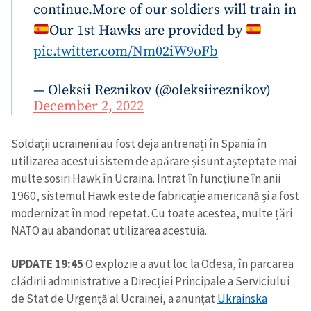
continue.
More of our soldiers will train in
Our 1st Hawks are provided by
pic.twitter.com/Nm02iW9oFb
— Oleksii Reznikov (@oleksiireznikov)
December 2, 2022
Soldații ucraineni au fost deja antrenați în Spania în
utilizarea acestui sistem de apărare și sunt așteptate mai
multe sosiri Hawk în Ucraina. Intrat în funcțiune în anii
1960, sistemul Hawk este de fabricație americană și a fost
modernizat în mod repetat. Cu toate acestea, multe țări
NATO au abandonat utilizarea acestuia.
UPDATE 19:45
O explozie a avut loc la Odesa, în parcarea
clădirii administrative a Direcției Principale a Serviciului
de Stat de Urgență al Ucrainei, a anunțat
Ukrainska