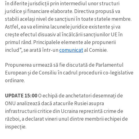
în diferite jurisdicții prin intermediul unor structuri
juridice și financiare elaborate. Directiva propusă va
stabili același nivel de sancțiuni în toate statele membre.
Astfel, ea va elimina lacunele juridice existente și va
crește efectul disuasiv al încălcării sancțiunilor UE în
primul rând. Principalele elemente ale propunerii
includ”, se arată într-un
comunicat
al Comisie.
Propunerea urmează să fie discutată de Parlamentul
European și de Consiliu în cadrul procedurii co-legislative
ordinare.
UPDATE 15:00
O echipă de anchetatori desemnați de
ONU analizează dacă atacurile Rusiei asupra
infrastructurii critice din Ucraina reprezintă crime de
război, a declarat vineri unul dintre membrii echipei de
inspecție.