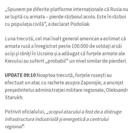
„Spunem pe diferite platforme internaționale că Rusia nu
CONTACT SURSĂ
se luptă cu armata – pierde războiul acolo. Este în război
Sursă anonimă
cu populația civilă”, a declarat Podoliak.
Nume
+ Numele meu
Luna trecută, cel mai înalt general american a estimat că
armata rusă a înregistrat peste 100.000 de soldați ai săi
uciși și răniți în Ucraina și a adăugat că forțele armate ale
Email
+ Emailul meu
Kievului au suferit „probabil” un nivel similar de pierderi.
Telefon
+ Telefon personal
UPDATE 09:10
Noaptea trecută, forțele rusești au
efectuat un atac cu rachete asupra Zaporojie, a anunțat
Am citit și sunt de
președintelui administrației militare regionale, Oleksandr
acord cu
politica de
confidențialitate
.
Starukh.
TRIMITE ȘTIREA
Potrivit oficialului, „
scopul atacului a fost de a distruge
infrastructura industrială și energetică a centrului
regional
”.