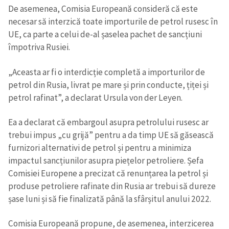
De asemenea, Comisia Europeană consideră că este
necesar să interzică toate importurile de petrol rusesc în
UE, ca parte a celui de-al șaselea pachet de sancțiuni
împotriva Rusiei.
„Aceasta ar fi o interdicție completă a importurilor de
petrol din Rusia, livrat pe mare și prin conducte, țiței și
petrol rafinat”, a declarat Ursula von der Leyen.
Ea a declarat că embargoul asupra petrolului rusesc ar
trebui impus „cu grijă” pentru a da timp UE să găsească
furnizori alternativi de petrol și pentru a minimiza
impactul sancțiunilor asupra piețelor petroliere. Șefa
Comisiei Europene a precizat că renunțarea la petrol și
produse petroliere rafinate din Rusia ar trebui să dureze
șase luni și să fie finalizată până la sfârșitul anului 2022.
Comisia Europeană propune, de asemenea, interzicerea