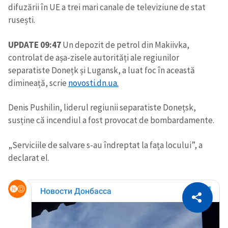
difuzării în UE a trei mari canale de televiziune de stat
rusești.
UPDATE 09:47
Un depozit de petrol din Makiivka,
controlat de așa-zisele autorități ale regiunilor
separatiste Donețk și Lugansk, a luat foc în această
dimineață, scrie
novosti.dn.ua.
Denis Pushilin, liderul regiunii separatiste Donețsk,
susține că incendiul a fost provocat de bombardamente.
„Serviciile de salvare s-au îndreptat la fața locului”, a
declarat el.
CITEȘTE
Citește articolul
Copiază Link