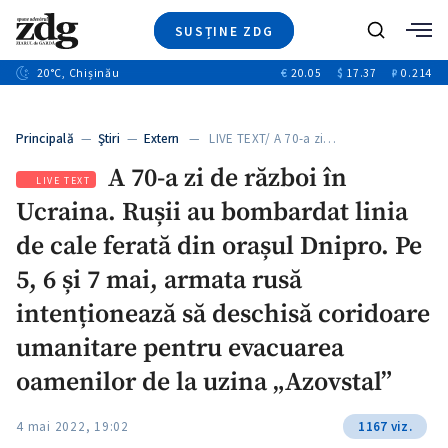
SUSȚINE ZDG
Caută
+2
20
°C
, Chișinău
€
20.05
$
17.37
₽
0.214
Ştiri
+6
+3
Investigatii
Banii tăi
+2
Principală
—
Ştiri
—
Extern
— LIVE TEXT/ A 70-a zi…
Video
+1
+1
A 70-a zi de război în
Special
LIVE TEXT
Ucraina. Rușii au bombardat linia
Blog
+2
ZdGust
de cale ferată din orașul Dnipro. Pe
+1
5, 6 și 7 mai, armata rusă
intenționează să deschisă coridoare
umanitare pentru evacuarea
oamenilor de la uzina „Azovstal”
4 mai 2022, 19:02
1167 viz.