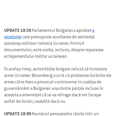
UPDATE 18:30
Parlamentul Bulgariei a aprobat
o
rezoluție
care presupune acordarea de asistență
asistența militaro-tehnică Ucrainei. Potrivit
ȘTIREA MEA
documentului, este vorba, inclusiv, despre repararea
Titlu știre
+ Adaugă titlu
echipamentului militar ucrainean.
În același timp, autoritățile bulgare refuză să furnizeze
Fotografie
+ Încarcă imagine
arme Ucrainei. Bloomberg a scris că problema livrărilor de
arme către Kiev a provocat controverse în coaliția de
Link media
+ Link media
guvernământ a Bulgariei: una dintre părțile incluse în
aceasta a amenințat că se va retrage dacă vor începe
astfel de livrări, cealaltă dacă nu.
Mesajul știrei
+ Mesajul știrei
UPDATE 18:00
Numărul persoanelor rănite într-un