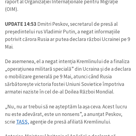
raport al Organizației Internaționale pentru Migrație
(OIM).
UPDATE 14:53
Dmitri Peskov, secretarul de presă al
președintelui rus Vladimir Putin, a negat informațiile
potrivit cărora Rusia ar putea declara război Ucrainei pe 9
Mai.
De asemenea, el a negat intenția Kremlinului de a finaliza
„operațiunea militară specială” din Ucraina și de a declara
o mobilizare generală pe 9 Mai, atunci când Rusia
sărbătorește victoria fostei Uniuni Sovietice împotriva
armatei naziste în cel de-al Doilea Război Mondial.
„Nu, nu ar trebui să ne așteptăm la așa ceva. Acest lucru
nu este adevărat, este un nonsens”, a anunțat Peskov,
scrie
TASS,
agenție de presă afiliată Kremlinului.