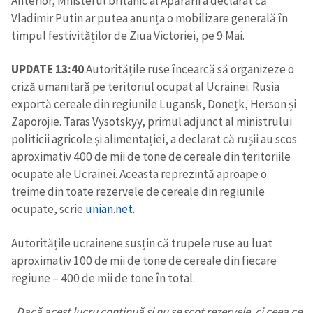
Anterior, Mnisterul britanic al Apărării a declarat că
Vladimir Putin ar putea anunța o mobilizare generală în
timpul festivităților de Ziua Victoriei, pe 9 Mai.
UPDATE 13:40
Autoritățile ruse încearcă să organizeze o
criză umanitară pe teritoriul ocupat al Ucrainei. Rusia
exportă cereale din regiunile Lugansk, Donețk, Herson și
Zaporojie. Taras Vysotskyy, primul adjunct al ministrului
politicii agricole și alimentației, a declarat că rușii au scos
aproximativ 400 de mii de tone de cereale din teritoriile
ocupate ale Ucrainei. Aceasta reprezintă aproape o
treime din toate rezervele de cereale din regiunile
ocupate, scrie
unian.net.
Autoritățile ucrainene susțin că trupele ruse au luat
aproximativ 100 de mii de tone de cereale din fiecare
regiune – 400 de mii de tone în total.
„Dacă acest lucru continuă și nu se scot rezervele, ci ceea ce