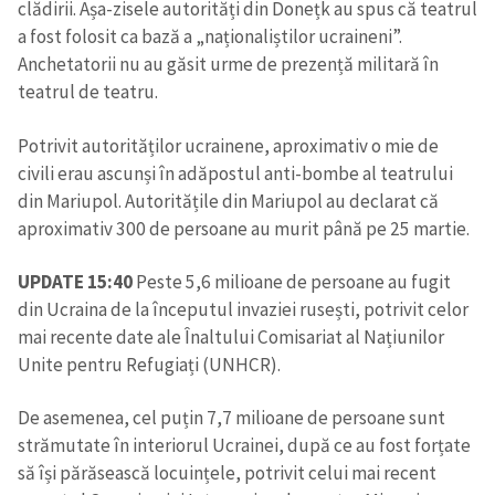
clădirii. Așa-zisele autorități din Donețk au spus că teatrul
a fost folosit ca bază a „naționaliștilor ucraineni”.
Anchetatorii nu au găsit urme de prezență militară în
SUSȚINE
teatrul de teatru.
Potrivit autorităților ucrainene, aproximativ o mie de
civili erau ascunși în adăpostul anti-bombe al teatrului
din Mariupol. Autoritățile din Mariupol au declarat că
aproximativ 300 de persoane au murit până pe 25 martie.
UPDATE 15:40
Peste 5,6 milioane de persoane au fugit
din Ucraina de la începutul invaziei rusești, potrivit celor
mai recente date ale Înaltului Comisariat al Națiunilor
Unite pentru Refugiați (UNHCR).
De asemenea, cel puțin 7,7 milioane de persoane sunt
strămutate în interiorul Ucrainei, după ce au fost forțate
să își părăsească locuințele, potrivit celui mai recent