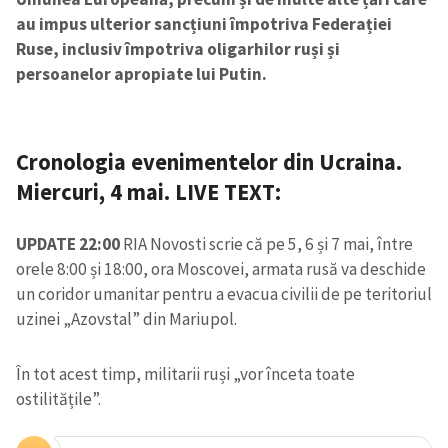
au impus ulterior sancțiuni împotriva Federației
Ruse, inclusiv împotriva oligarhilor ruși și
persoanelor apropiate lui Putin.
Cronologia evenimentelor din Ucraina.
Miercuri, 4 mai. LIVE TEXT:
UPDATE 22:00
RIA Novosti scrie că pe 5, 6 și 7 mai, între
orele 8:00 și 18:00, ora Moscovei, armata rusă va deschide
un coridor umanitar pentru a evacua civilii de pe teritoriul
uzinei „Azovstal” din Mariupol.
În tot acest timp, militarii ruși „vor înceta toate
ostilitățile”.