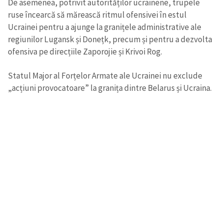
De asemenea, potrivit autorităților ucrainene, trupele
ruse încearcă să mărească ritmul ofensivei în estul
Ucrainei pentru a ajunge la granițele administrative ale
regiunilor Lugansk și Donețk, precum și pentru a dezvolta
ofensiva pe direcțiile Zaporojie și Krivoi Rog.
Statul Major al Forțelor Armate ale Ucrainei nu exclude
„acțiuni provocatoare” la granița dintre Belarus și Ucraina.