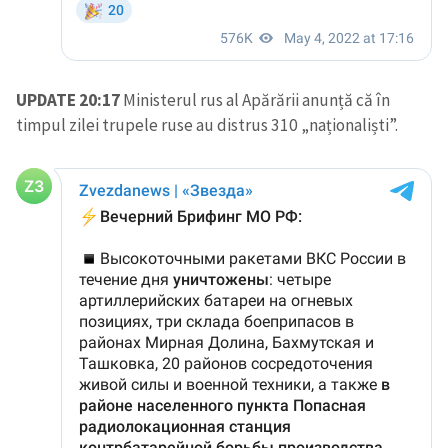
UPDATE 20:17
Ministerul rus al Apărării anunță că în
timpul zilei trupele ruse au distrus 310 „naționaliști”.
Trimite o informație
Despre ZdG
in English
на русском