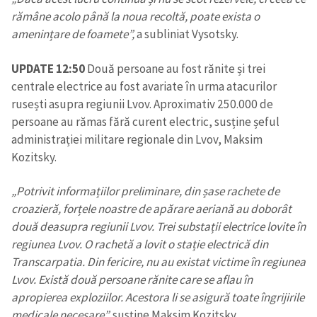
rămâne acolo până la noua recoltă, poate exista o
amenințare de foamete”,
a subliniat Vysotsky.
UPDATE 12:50
Două persoane au fost rănite și trei
centrale electrice au fost avariate în urma atacurilor
rusești asupra regiunii Lvov. Aproximativ 250.000 de
persoane au rămas fără curent electric, susține șeful
administrației militare regionale din Lvov, Maksim
Kozitsky.
„Potrivit informațiilor preliminare, din șase rachete de
croazieră, forțele noastre de apărare aeriană au doborât
două deasupra regiunii Lvov. Trei substații electrice lovite în
regiunea Lvov. O rachetă a lovit o stație electrică din
Transcarpatia. Din fericire, nu au existat victime în regiunea
Lvov. Există două persoane rănite care se aflau în
apropierea exploziilor. Acestora li se asigură toate îngrijirile
medicale necesare”,
susține Maksim Kozitsky.