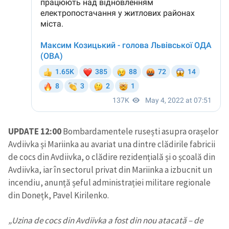
UPDATE 12:00
Bombardamentele rusești asupra orașelor
Avdiivka și Mariinka au avariat una dintre clădirile fabricii
de cocs din Avdiivka, o clădire rezidențială și o școală din
Avdiivka, iar în sectorul privat din Mariinka a izbucnit un
incendiu, anunță șeful administrației militare regionale
din Donețk, Pavel Kirilenko.
„Uzina de cocs din Avdiivka a fost din nou atacată – de