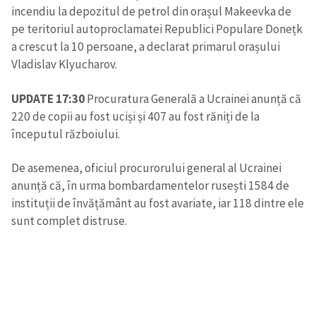
incendiu la depozitul de petrol din orașul Makeevka de
pe teritoriul autoproclamatei Republici Populare Donețk
CONTACT SURSĂ
a crescut la 10 persoane, a declarat primarul orașului
Sursă anonimă
Vladislav Klyucharov.
Nume
+ Numele meu
UPDATE 17:30
Procuratura Generală a Ucrainei anunță că
220 de copii au fost uciși și 407 au fost răniți de la
Email
+ Emailul meu
începutul războiului.
De asemenea, oficiul procurorului general al Ucrainei
Telefon
+ Telefon personal
anunță că, în urma bombardamentelor rusești 1584 de
instituții de învățământ au fost avariate, iar 118 dintre ele
Am citit și sunt de
acord cu
politica de
sunt complet distruse.
confidențialitate
.
TRIMITE ȘTIREA