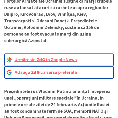
Forțelor Armate ale Ucrainei susține că marți trupele
ruse au lansat atacuri cu rachete asupra regiunilor
Dnipro, Kirovohrad, Lvov, Vinnîțea, Kiev,
Transcarpatia, Odesa și Donețk. Președintele
Ucrainei, Volodimir Zelensky, susține că 156 de
persoane au fost evacuate marți din uzina
siderurgică Azovstal.
Urmărește
ZdG
în Google News
Adaugă
ZdG
ca sursă preferată
Președintele rus Vladimir Putin a anunțat începerea
unei „operațiuni militare speciale” în Ucraina, în
primele ore ale zilei de 24 februarie. Acțiunile Rusiei
au fost condamnate ferm de SUA, membrii NATO și
Uniunea Europeană, precum și de multe alte țări care