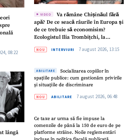
Va rămâne Chișinăul fără
VIDEO
neori
apă? De ce seacă râurile în Europa și
espre
de ce trebuie să economisim?
ională
Ecologistul Ilia Trombițchi, la
Podcast ZdCe
7 august 2026, 13:15
NOU
INTERVIURI
24, 08:22
Socializarea copiilor în
ABILITARE
spațiile publice: cum gestionăm privirile
și situațiile de discriminare
7 august 2026, 06:48
NOU
ABILITARE
Ce taxe ar urma să fie impuse la
comenzile de până la 150 de euro de pe
platforme străine. Noile reglementări
at lângă
incluse în politica fiscală publicată