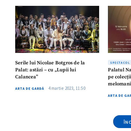
ȘTIREA MEA
Titlu știre
Fotografie
Serile lui Nicolae Botgros de la
SPECTACOL
Palat: astăzi – cu „Lupii lui
Palatul Na
Link media
Calancea”
pe colecții
melomani
4 martie 2023, 11:50
ARTA DE GARDĂ
ARTA DE GA
Mesajul știrei
ÎN