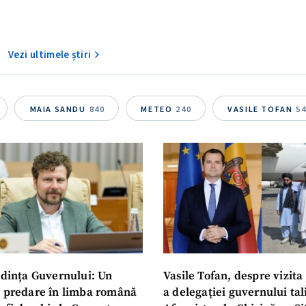
Vezi ultimele știri
MAIA SANDU
840
METEO
240
VASILE TOFAN
5
dința Guvernului: Un
Vasile Tofan, despre vizita 
u predare în limba română
a delegației guvernului ta