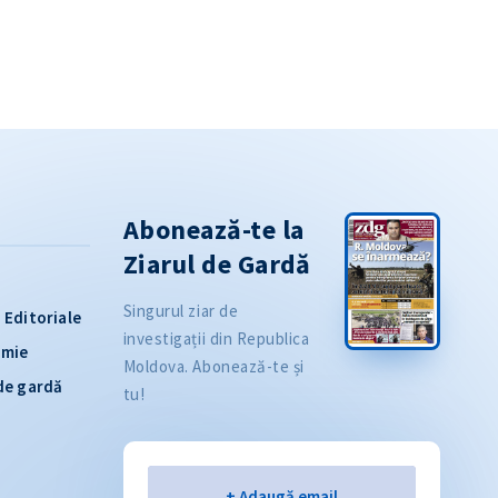
Abonează-te la
Ziarul de Gardă
Singurul ziar de
Editoriale
investigații din Republica
omie
Moldova. Abonează-te și
 de gardă
tu!
Email
+ Adaugă email