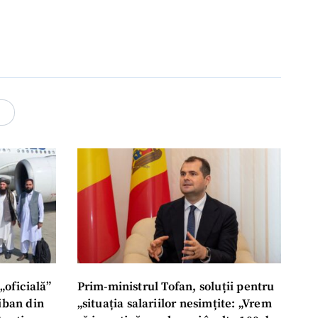
4
„oficială”
Prim-ministrul Tofan, soluții pentru
liban din
„situația salariilor nesimțite: „Vrem