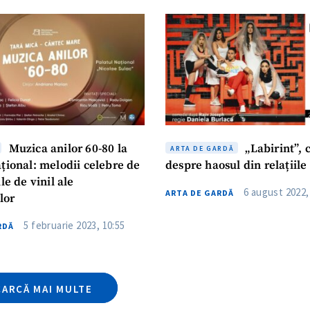
CONTACT SURSĂ
Sursă anonimă
+ Adaugă titlu
Nume
+ Numele 
+ Încarcă imagine
Muzica anilor 60-80 la
„Labirint”,
ARTA DE GARDĂ
Email
+ Emailul 
țional: melodii celebre de
despre haosul din relațiil
+ Link media
le de vinil ale
6 august 2022,
Telefon
ARTA DE GARDĂ
+ Telefon pe
lor
5 februarie 2023, 10:55
Am citit și sunt de ac
RDĂ
+ Mesajul știrei
confidențialitate
.
TRIMITE ȘT
CARCĂ MAI MULTE