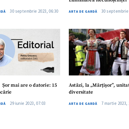
Lumânarea Recunoștinței
30 septembrie 2023, 06:30
30 septembrie 
RDĂ
ARTA DE GARDĂ
Șor mai are o datorie: 15
Astăzi, la „Mărțișor”, unita
șcărie
diversitate
29 iunie 2023, 07:03
7 martie 2023, 
RDĂ
ARTA DE GARDĂ