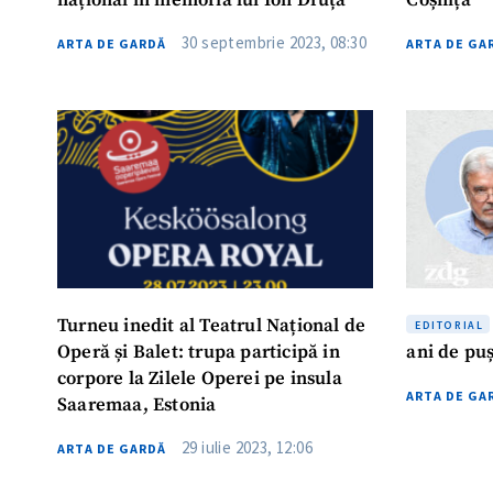
național în memoria lui Ion Druță
Coșnița
30 septembrie 2023, 08:30
ARTA DE GARDĂ
ARTA DE GA
Turneu inedit al Teatrul Național de
EDITORIAL
Operă și Balet: trupa participă in
ani de pu
corpore la Zilele Operei pe insula
ARTA DE GA
Saaremaa, Estonia
29 iulie 2023, 12:06
ARTA DE GARDĂ