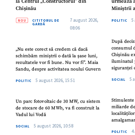
la Centrul „Constructorul” din
urmează a
Chișinău
Miniștrii 
Instituție
7 august 2026,
5
NOU
CITITORUL DE
POLITIC
Turc „Rec
GARDĂ
08:06
După deciz
consumul d
„Nu este corect să credem că dacă
Chișinău ex
schimbăm miniștrii o dată la șase luni,
iluminatul 
rezultatele vor fi bune. Nu vor fi”. Maia
siguranței 
Sandu, despre activitatea noului Guvern
5 
SOCIAL
5 august 2026, 15:51
POLITIC
Stimulente 
Un parc fotovoltaic de 30 MW, cu sistem
miliarde de
de stocare de 60 MWh, va fi construit la
localitățil
Vadul lui Vodă
amalgamar
5 august 2026, 10:58
SOCIAL
4
POLITIC