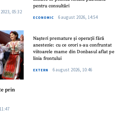
pentru consultări
2023, 05:32
6 august 2026, 14:54
ECONOMIC
Nașteri premature și operații fără
anestezie: cu ce orori s-au confruntat
viitoarele mame din Donbasul aflat pe
linia frontului
6 august 2026, 10:46
EXTERN
te prin
11:47