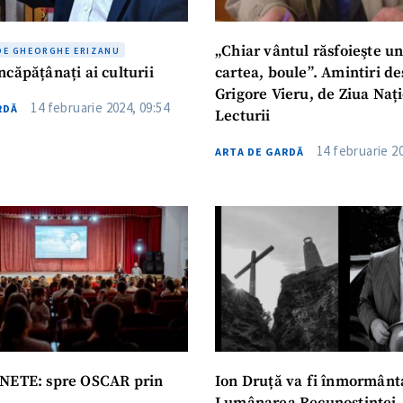
„Chiar vântul răsfoieşte u
DE GHEORGHE ERIZANU
căpățânați ai culturii
cartea, boule”. Amintiri d
Grigore Vieru, de Ziua Naț
14 februarie 2024, 09:54
RDĂ
Lecturii
14 februarie 20
ARTA DE GARDĂ
NETE: spre OSCAR prin
Ion Druță va fi înmormânt