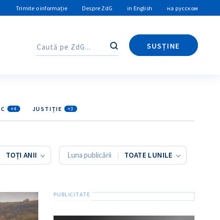
Trimite o informație
Despre ZdG
in English
на русском
SUSȚINE
Caută
Caută
IC
JUSTIȚIE
+4
+3
Luna publicării