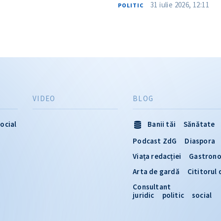
31 iulie 2026, 12:11
POLITIC
VIDEO
BLOG
ocial
Banii tăi
Sănătate
Podcast ZdG
Diaspora
Viața redacției
Gastron
Arta de gardă
Cititorul
Consultant
juridic
politic
social