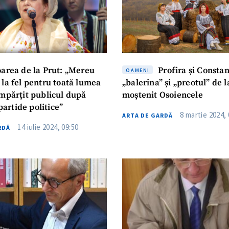
oarea de la Prut: „Mereu
Profira și Constan
OAMENI
 la fel pentru toată lumea
„balerina” și „preotul” de 
împărțit publicul după
moștenit Osoiencele
 partide politice”
8 martie 2024, 
ARTA DE GARDĂ
14 iulie 2024, 09:50
RDĂ