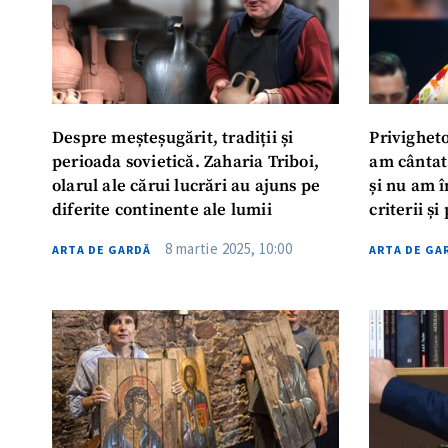
Despre meșteșugărit, tradiții și
Privighet
perioada sovietică. Zaharia Triboi,
am cântat
olarul ale cărui lucrări au ajuns pe
și nu am 
diferite continente ale lumii
criterii și
8 martie 2025, 10:00
ARTA DE GARDĂ
ARTA DE GA