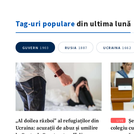
Tag-uri populare
din ultima lună
GUVERN
1903
RUSIA
1887
UCRAINA
1662
„Al doilea război” al refugiaților din
Șe
LIVE
Ucraina: acuzații de abuz și umilire
colegiu c