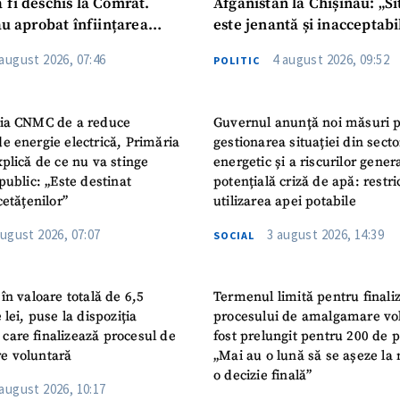
 fi deschis la Comrat.
Afganistan la Chișinău: „Si
au aprobat înființarea
este jenantă și inacceptabi
i Publice Colegiul Moldo-
 august 2026, 07:46
4 august 2026, 09:52
POLITIC
ep Tayyip Erdogan”
ia CNMC de a reduce
Guvernul anunță noi măsuri 
e energie electrică, Primăria
gestionarea situației din secto
plică de ce nu va stinge
energetic și a riscurilor gener
public: „Este destinat
potențială criză de apă: restric
cetățenilor”
utilizarea apei potabile
august 2026, 07:07
3 august 2026, 14:39
SOCIAL
în valoare totală de 6,5
Termenul limită pentru finali
 lei, puse la dispoziția
procesului de amalgamare vo
or care finalizează procesul de
fost prelungit pentru 200 de p
e voluntară
„Mai au o lună să se așeze la 
o decizie finală”
 august 2026, 10:17