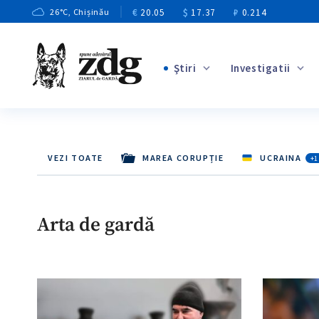
€
20.05
$
17.37
₽
0.214
26
°C
, Chișinău
Ştiri
Investigatii
+3
+1
+9
VEZI TOATE
MAREA CORUPȚIE
UCRAINA
+1
+4
+5
Arta de gardă