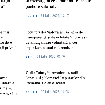
tuația
să investigăm cele mai înalte 100 de
lă”
pachete salariale”
31 iulie 2026, 10:47
POLITIC
pentru
Locuitori din Sadova acuză lipsa de
rul
transparență și de echitate în procesul
ate de o
de amalgamare voluntară și cer
ții privind
organizarea unui referendum
31 iulie 2026, 06:40
ŞTIRI
Vasile Tofan, întrevederi cu șefii
zarea
Senatului și Camerei Deputaților din
luntară a
România. Ce au discutat
rimării:
30 iulie 2026, 16:06
POLITIC
masă, să ia