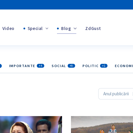
Video
Special
Blog
ZdGust
+1
Banii tăi
+1
IMPORTANTE
SOCIAL
POLITIC
ECONOM
+4
+9
+1
+1
Anul publicării
+1