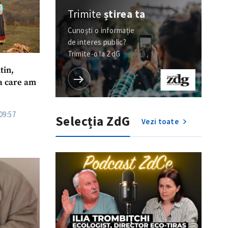
Trimite
știrea ta
Cunoști o informație
de interes public?
Trimite-o la ZdG
tin,
la care am
09:57
Selecția ZdG
Vezi toate