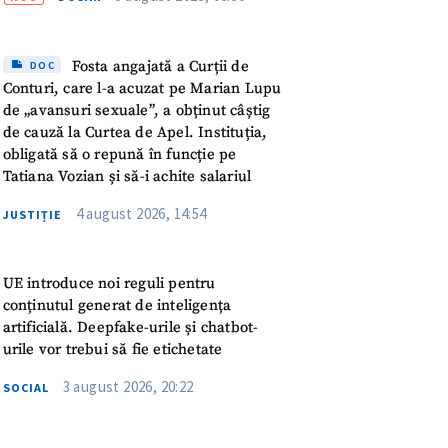
meu
rsonal
Fosta angajată a Curții de
DOC
Conturi, care l-a acuzat pe Marian Lupu
ord cu
politica de
de „avansuri sexuale”, a obținut câștig
de cauză la Curtea de Apel. Instituția,
obligată să o repună în funcție pe
IREA
Tatiana Vozian și să-i achite salariul
4 august 2026, 14:54
JUSTIȚIE
UE introduce noi reguli pentru
conținutul generat de inteligența
artificială. Deepfake-urile și chatbot-
urile vor trebui să fie etichetate
3 august 2026, 20:22
SOCIAL