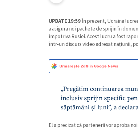
UPDATE 19:59
În prezent, Ucraina lucrea
a asigura noi pachete de sprijin în domen
împotriva Rusiei. Acest lucru a fost rap
într-un discurs video adresat națiunii, po
Urmărește
ZdG
în Google News
„Pregătim continuarea munci
inclusiv sprijin specific pe
săptămâni și luni”, a declar
El a precizat că partenerii vor aproba n