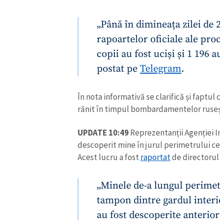
Link media
„Până în dimineața zilei de
rapoartelor oficiale ale pro
copii au fost uciși și 1 196 a
Mesajul știrei
postat pe
Telegram
.
În nota informativă se clarifică și faptul 
rănit în timpul bombardamentelor ruseșt
UPDATE 10:49
Reprezentanții Agenției I
descoperit mine în jurul perimetrului ce
Acest lucru a fost
raportat
de directorul 
„Minele de-a lungul perimet
tampon dintre gardul interior
au fost descoperite anterior