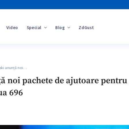
Video
Special
Blog
ZdGust
Banii tăi
ski anunță noi…
 noi pachete de ajutoare pentru a
ua 696