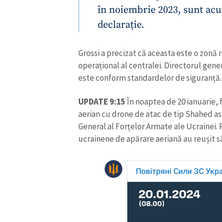
în noiembrie 2023, sunt acum
declarație.
Grossi a precizat că aceasta este o zonă 
operațional al centralei. Directorul gene
este conform standardelor de siguranță.
UPDATE 9:15
În noaptea de 20 ianuarie, 
aerian cu drone de atac de tip Shahed a
General al Forțelor Armate ale Ucrainei. 
ucrainene de apărare aeriană au reușit s