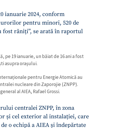
Email
+ Emailul 
+ Link media
 20 ianuarie 2024, conform
Telefon
+ Telefon pe
curorilor pentru minori, 520 de
u fost răniți”, se arată în raportul
Am citit și sunt de ac
+ Mesajul știrei
confidențialitate
.
TRIMITE ȘT
că, pe 19 ianuarie, un băiat de 16 ani a fost
i asupra orașului.
nternaționale pentru Energie Atomică au
ntralei nucleare din Zaporojie (ZNPP).
general al AIEA, Rafael Grossi.
rului centralei ZNPP, în zona
 și cel exterior al instalației, care
 de o echipă a AIEA și îndepărtate