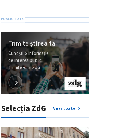
Trimite
știrea ta
Cunoști o informație
de interes public?
Trimite-o la ZdG
Selecția ZdG
Vezi toate