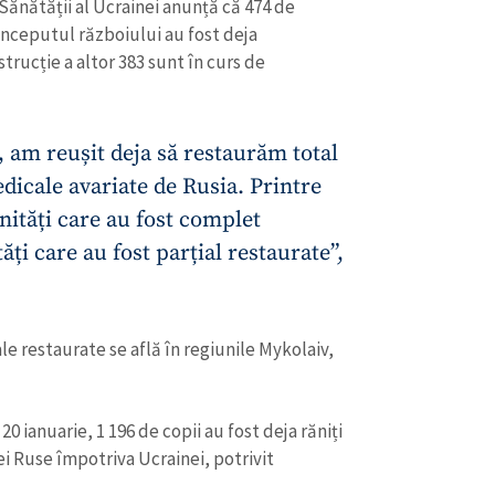
Sănătății al Ucrainei anunță că 474 de
începutul războiului au fost deja
trucție a altor 383 sunt în curs de
, am reușit deja să restaurăm total
edicale avariate de Rusia. Printre
nități care au fost complet
tăți care au fost parțial restaurate”,
le restaurate se află în regiunile Mykolaiv,
CONTACT SURSĂ
Sursă anonimă
+ Adaugă titlu
20 ianuarie, 1 196 de copii au fost deja răniți
Nume
+ Numele 
ei Ruse împotriva Ucrainei, potrivit
+ Încarcă imagine