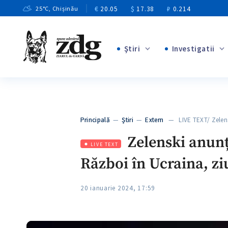
€
20.05
$
17.38
₽
0.214
25
°C
, Chișinău
Ştiri
Investigatii
+8
+4
+1
+12
+1
Principală
—
Ştiri
—
Extern
— LIVE TEXT/ Zelen
+5
Zelenski anunță
LIVE TEXT
Război în Ucraina, zi
20 ianuarie 2024, 17:59