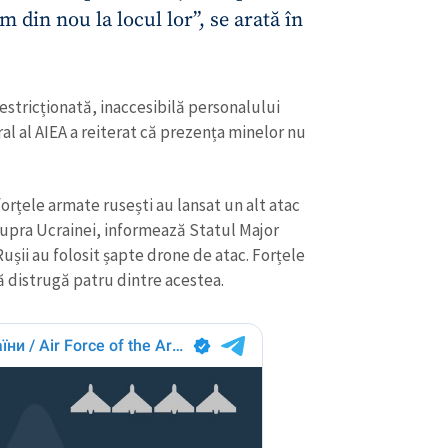
 din nou la locul lor”, se arată în
restricționată, inaccesibilă personalului
ral al AIEA a reiterat că prezența minelor nu
forțele armate rusești au lansat un alt atac
supra Ucrainei, informează Statul Major
Rușii au folosit șapte drone de atac. Forțele
ă distrugă patru dintre acestea.