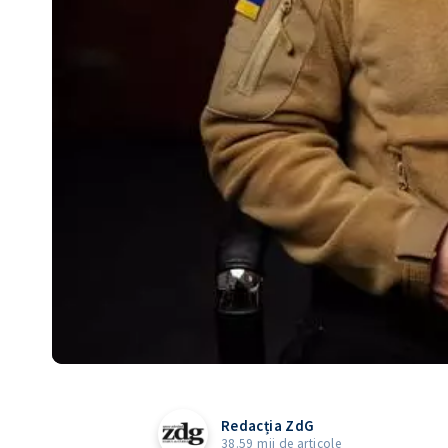
Redacția ZdG
38.59 mii de articole