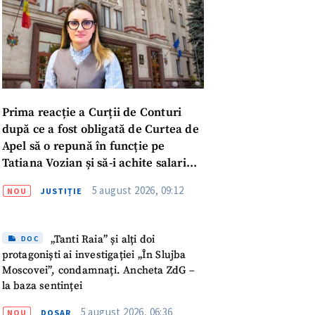
Prima reacție a Curții de Conturi
după ce a fost obligată de Curtea de
Apel să o repună în funcție pe
Tatiana Vozian și să-i achite salariul
„pentru absența forțată de la
5 august 2026, 09:12
NOU
JUSTIȚIE
muncă”
„Tanti Raia” și alți doi
DOC
protagoniști ai investigației „În Slujba
Moscovei”, condamnați. Ancheta ZdG –
meu
la baza sentinței
5 august 2026, 06:36
NOU
DOSAR