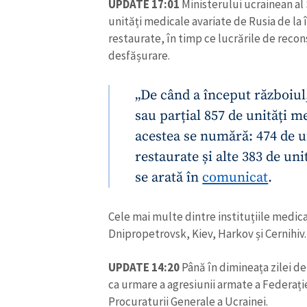
UPDATE 17:01
Ministerului ucrainean al 
unități medicale avariate de Rusia de la 
restaurate, în timp ce lucrările de recons
desfășurare.
„De când a început războiul
sau parțial 857 de unități m
acestea se numără: 474 de u
restaurate și alte 383 de uni
se arată în
comunicat
.
Cele mai multe dintre instituțiile medica
ȘTIREA MEA
Dnipropetrovsk, Kiev, Harkov și Cernihiv.
Titlu știre
UPDATE 14:20
Până în dimineața zilei de 
ca urmare a agresiunii armate a Federați
Fotografie
Procuraturii Generale a Ucrainei.