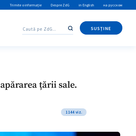
Trimite o informație
Despre ZdG
in English
на русском
SUSȚINE
Caută
Caută
părarea țării sale.
1144 viz.