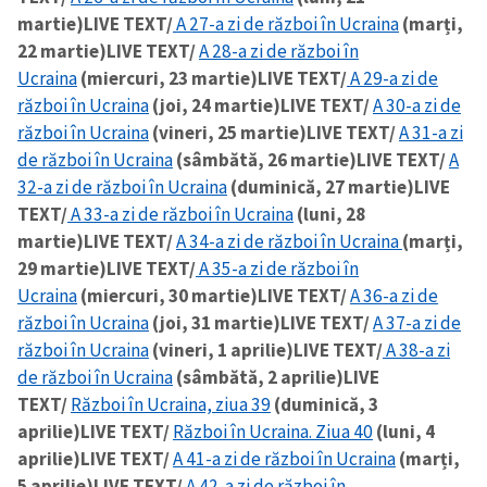
martie)
LIVE TEXT/
A 27-a zi de război în Ucraina
(marți,
22 martie)
LIVE TEXT/
A 28-a zi de război în
Ucraina
(miercuri, 23 martie)
LIVE TEXT/
A 29-a zi de
război în Ucraina
(joi, 24 martie)
LIVE TEXT/
A 30-a zi de
război în Ucraina
(vineri, 25 martie)
LIVE TEXT/
A 31-a zi
de război în Ucraina
(sâmbătă, 26 martie)
LIVE TEXT/
A
32-a zi de război în Ucraina
(duminică, 27 martie)
LIVE
TEXT/
A 33-a zi de război în Ucraina
(luni, 28
martie)
LIVE TEXT/
A 34-a zi de război în Ucraina
(marți,
29 martie)
LIVE TEXT/
A 35-a zi de război în
Ucraina
(miercuri, 30 martie)
LIVE TEXT/
A 36-a zi de
război în Ucraina
(joi, 31 martie)
LIVE TEXT/
A 37-a zi de
război în Ucraina
(vineri, 1 aprilie)
LIVE TEXT/
A 38-a zi
de război în Ucraina
(sâmbătă, 2 aprilie)
LIVE
TEXT/
Război în Ucraina, ziua 39
(duminică, 3
aprilie)
LIVE TEXT/
Război în Ucraina. Ziua 40
(luni, 4
aprilie)
LIVE TEXT/
A 41-a zi de război în Ucraina
(marți,
5 aprilie)
LIVE TEXT/
A 42-a zi de război în