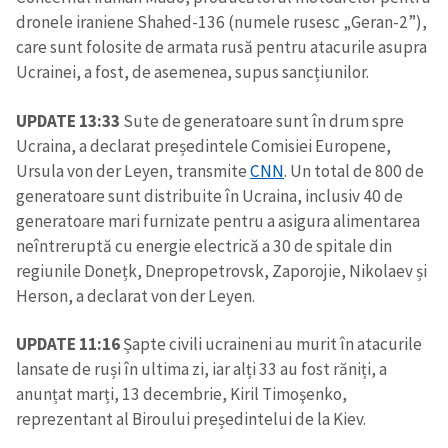
dronele iraniene Shahed-136 (numele rusesc „Geran-2”),
care sunt folosite de armata rusă pentru atacurile asupra
Ucrainei, a fost, de asemenea, supus sancțiunilor.
UPDATE 13:33
Sute de generatoare sunt în drum spre
Ucraina, a declarat președintele Comisiei Europene,
Ursula von der Leyen, transmite
CNN
. Un total de 800 de
generatoare sunt distribuite în Ucraina, inclusiv 40 de
generatoare mari furnizate pentru a asigura alimentarea
neîntreruptă cu energie electrică a 30 de spitale din
regiunile Donețk, Dnepropetrovsk, Zaporojie, Nikolaev și
Herson, a declarat von der Leyen.
UPDATE 11:16
Șapte civili ucraineni au murit în atacurile
lansate de ruși în ultima zi, iar alți 33 au fost răniți, a
anunțat marți, 13 decembrie, Kiril Timoşenko,
reprezentant al Biroului președintelui de la Kiev.