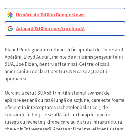
Urmărește
ZdG
în Google News
Adaugă
ZdG
ca sursă preferată
Planul Pentagonului trebuie să fie aprobat de secretarul
Apărării, Lloyd Austin, înainte de a fi trimis președintelui
SUA, Joe Biden, pentru a fi semnat. Cei trei oficiali
americani au declarat pentru CNN că se așteaptă
aprobarea.
Ucraina a cerut SUA să trimită sistemul avansat de
apărare aeriană cu rază lungă de acțiune, care este foarte
eficient în interceptarea rachetelor balistice și de
croazieră, în timp ce se află sub un baraj de atacuri
rusești cu rachete și drone care au distrus infrastructura
cheie din întreaga țară. Acesta ar fi cel mai eficient sistem