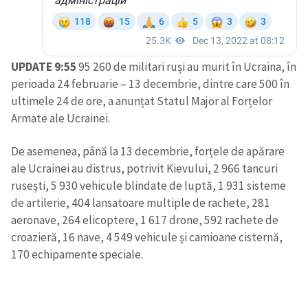
UPDATE 9:55
95 260 de militari ruși au murit în Ucraina, în
perioada 24 februarie – 13 decembrie, dintre care 500 în
ultimele 24 de ore, a anunțat Statul Major al Forțelor
Armate ale Ucrainei.
ȘTIREA MEA
Titlu știre
+ Adaugă titlu
De asemenea, până la 13 decembrie, forțele de apărare
ale Ucrainei au distrus, potrivit Kievului, 2 966 tancuri
rusești, 5 930 vehicule blindate de luptă, 1 931 sisteme
Fotografie
+ Încarcă imagine
de artilerie, 404 lansatoare multiple de rachete, 281
aeronave, 264 elicoptere, 1 617 drone, 592 rachete de
Link media
+ Link media
croazieră, 16 nave, 4 549 vehicule și camioane cisternă,
170 echipamente speciale.
Mesajul știrei
+ Mesajul știrei