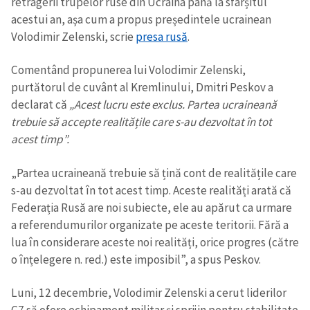
retragerii trupelor ruse din Ucraina până la sfârșitul
acestui an, așa cum a propus președintele ucrainean
Volodimir Zelenski, scrie
presa rusă
.
Comentând propunerea lui Volodimir Zelenski,
purtătorul de cuvânt al Kremlinului, Dmitri Peskov a
declarat că
„Acest lucru este exclus. Partea ucraineană
trebuie să accepte realitățile care s-au dezvoltat în tot
acest timp”.
„Partea ucraineană trebuie să țină cont de realitățile care
s-au dezvoltat în tot acest timp. Aceste realități arată că
Federația Rusă are noi subiecte, ele au apărut ca urmare
a referendumurilor organizate pe aceste teritorii. Fără a
lua în considerare aceste noi realități, orice progres (către
o înțelegere n. red.) este imposibil”, a spus Peskov.
Luni, 12 decembrie, Volodimir Zelenski a cerut liderilor