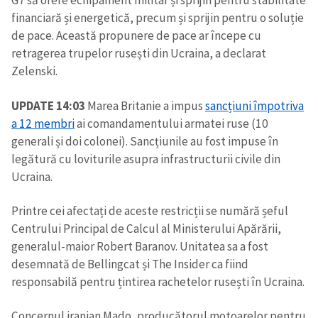
G7 să ofere echipament militar și sprijin pentru stabilitate
financiară și energetică, precum și sprijin pentru o soluție
de pace. Această propunere de pace ar începe cu
retragerea trupelor rusești din Ucraina, a declarat
Zelenski.
UPDATE 14:03
Marea Britanie a impus
sancțiuni împotriva
a 12 membri
ai comandamentului armatei ruse (10
generali și doi colonei). Sancțiunile au fost impuse în
legătură cu loviturile asupra infrastructurii civile din
Ucraina.
Printre cei afectați de aceste restricții se numără șeful
Centrului Principal de Calcul al Ministerului Apărării,
generalul-maior Robert Baranov. Unitatea sa a fost
desemnată de Bellingcat și The Insider ca fiind
responsabilă pentru țintirea rachetelor rusești în Ucraina.
Concernul iranian Mado, producătorul motoarelor pentru