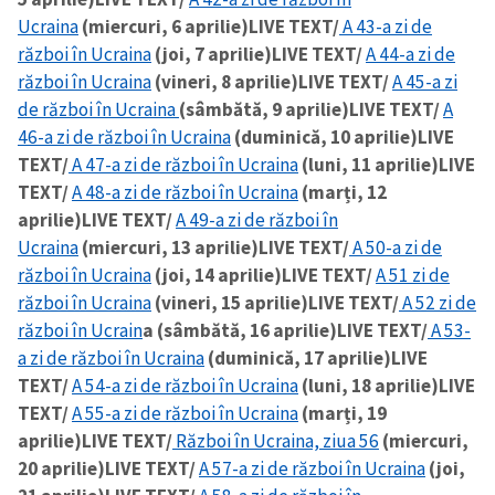
Ucraina
(miercuri, 6 aprilie)
LIVE TEXT/
A 43-a zi de
război în Ucraina
(joi, 7 aprilie)
LIVE TEXT/
A 44-a zi de
război în Ucraina
(vineri, 8 aprilie)
LIVE TEXT/
A 45-a zi
de război în Ucraina
(sâmbătă, 9 aprilie)
LIVE TEXT/
A
46-a zi de război în Ucraina
(duminică, 10 aprilie)
LIVE
TEXT/
A 47-a zi de război în Ucraina
(luni, 11 aprilie)
LIVE
TEXT/
A 48-a zi de război în Ucraina
(marți, 12
aprilie)
LIVE TEXT/
A 49-a zi de război în
Ucraina
(miercuri, 13 aprilie)
LIVE TEXT/
A 50-a zi de
război în Ucraina
(joi, 14 aprilie)
LIVE TEXT/
A 51 zi de
război în Ucraina
(vineri, 15 aprilie)
LIVE TEXT/
A 52 zi de
război în Ucrain
a (sâmbătă, 16 aprilie)
LIVE TEXT/
A 53-
a zi de război în Ucraina
(duminică, 17 aprilie)
LIVE
TEXT/
A 54-a zi de război în Ucraina
(luni, 18 aprilie)
LIVE
TEXT/
A 55-a zi de război în Ucraina
(marți, 19
aprilie)
LIVE TEXT/
Război în Ucraina, ziua 56
(miercuri,
20 aprilie)
LIVE TEXT/
A 57-a zi de război în Ucraina
(joi,