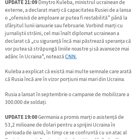
UPDATE 21:09
Dmytro Kuleba, ministrul ucrainean de
externe, a declarat marți că capacitatea Rusiei de a lansa
o „ofensivă de amploare ar putea fi restabilită” până la
sfârșitul lunii ianuarie sau februarie. Vorbind marți cu
jurnaliștii străini, cel mai înalt diplomat ucrainean a
declarat că „cu siguranță încă mai păstrează speranța că
vor putea să străpungă liniile noastre și să avanseze mai
adânc în Ucraina”, notează
CNN.
Kuleba a explicat că există mai multe semnale care arată
că Rusia încă are în vizor porțiuni mai mari din Ucraina.
Rusia a lansat în septembrie o campanie de mobilizare a
300.000 de soldați.
UPDATE 19:00
Germania a promis marți o asistență de
53,2 milioane de dolari pentru a sprijini Ucraina în
perioada de iarnă, în timp ce se confruntă cu un atac al