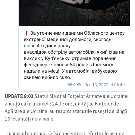
UPDATE 8:03
Statul Major al Forțelor Armate ale Ucrainei
anunță că în ultimele 24 de ore, unitățile Forțelor de
Apărare ale Ucrainei au respins atacurile rusești de lângă
16 localități ucrainene.
„Inamicul continuă să își concentreze eforturile asupra