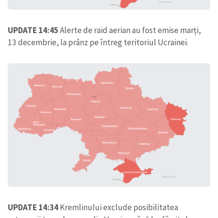
UPDATE 14:45
Alerte de raid aerian au fost emise marți,
13 decembrie, la prânz pe întreg teritoriul Ucrainei.
Trimite o informație
Despre ZdG
in English
на русском
UPDATE 14:34
Kremlinului exclude posibilitatea