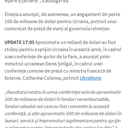
eșarfe și jachete”, a adăugat ea.
Elveția a anunțat, de asemenea, un angajament de peste
100 de milioane de dolari pentru Ucraina, potrivit unui
comunicat de presă de marți al guvernului elvețian.
UPDATE 17:03
Aproximativ un miliard de dolari au fost
strânși pentru a sprijini Ucraina în această iarnă, în cadrul
unei conferințe de ajutor de la Paris, a anunțat prim-
minsitrul ucrainean Denis Șmîgal, în cadrul unei
conferințe comune de presă cu ministra franceză de
Externe, Catherine Colonna, potrivit
Ukrinform
.
„Rezultatul nostru în urma conferinței este de aproximativ
500 de milioane de dolari în fonduri nerambursabile,
fonduri absolut noi care au fost convenite la această
conferință, și alte aproximativ 500 de milioane de dolari în
bunuri, servicii și împrumuturi suplimentare pentru sprijin
suplimentar pentru întreprinderile din sectorul public”,
a