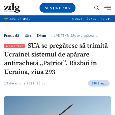
SUSȚINE ZDG
+4
Caută
+1
23
°C
, Chișinău
€
20.05
$
17.37
₽
0.214
Ştiri
+13
+10
Investigatii
Banii tăi
+3
Principală
—
Ştiri
—
Extern
— LIVE TEXT/ SUA se pregătesc…
Video
SUA se pregătesc să trimită
Special
LIVE TEXT
Ucrainei sistemul de apărare
Blog
+1
ZdGust
antirachetă „Patriot”. Război în
Ucraina, ziua 293
13 decembrie 2022, 20:05
3042 viz.