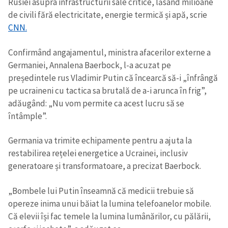
Rusiei asupra infrastructurii sale critice, lăsând milioane
de civili fără electricitate, energie termică și apă, scrie
CNN.
Confirmând angajamentul, ministra afacerilor externe a
Germaniei, Annalena Baerbock, l-a acuzat pe
președintele rus Vladimir Putin că încearcă să-i „înfrângă
pe ucraineni cu tactica sa brutală de a-i arunca în frig”,
adăugând: „Nu vom permite ca acest lucru să se
întâmple”.
Germania va trimite echipamente pentru a ajuta la
restabilirea rețelei energetice a Ucrainei, inclusiv
generatoare și transformatoare, a precizat Baerbock.
„Bombele lui Putin înseamnă că medicii trebuie să
opereze inima unui băiat la lumina telefoanelor mobile.
Că elevii își fac temele la lumina lumânărilor, cu pălării,