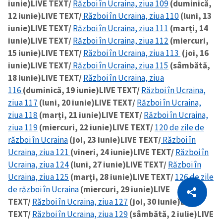
iunie)
LIVE TEXT/
Război în Ucraina, ziua 109
(duminică,
12 iunie)
LIVE TEXT/
Război în Ucraina, ziua 110
(luni, 13
iunie)
LIVE TEXT/
Război în Ucraina, ziua 111
(marți, 14
iunie)
LIVE TEXT/
Război în Ucraina, ziua 112
(miercuri,
15 iunie)
LIVE TEXT/
Război în Ucraina, ziua 113
(joi, 16
iunie)
LIVE TEXT/
Război în Ucraina, ziua 115
(sâmbătă,
18 iunie)
LIVE TEXT/
Război în Ucraina, ziua
116
(duminică, 19 iunie)
LIVE TEXT/
Război în Ucraina,
ziua 117
(luni, 20 iunie)
LIVE TEXT/
Război în Ucraina,
ziua 118
(marți, 21 iunie)
LIVE TEXT/
Război în Ucraina,
ziua 119
(miercuri, 22 iunie)
LIVE TEXT/
120 de zile de
război în Ucraina
(joi, 23 iunie)
LIVE TEXT/
Război în
Ucraina, ziua 121
(vineri, 24 iunie)
LIVE TEXT/
Război în
Ucraina, ziua 124
(luni, 27 iunie)
LIVE TEXT/
Război în
Ucraina, ziua 125
(marți, 28 iunie)
LIVE TEXT/
126 de zile
CITEȘTE
de război în Ucraina
(miercuri, 29 iunie)
LIVE
Citește articolul
Copiază Link
TEXT/
Război în Ucraina, ziua 127
(joi, 30 iunie)
LIVE
TEXT/
Război în Ucraina, ziua 129
(sâmbătă, 2 iulie)
LIVE