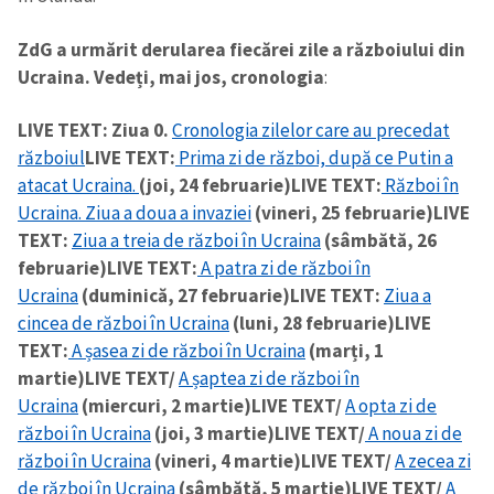
ZdG a urmărit derularea fiecărei zile a războiului din
Ucraina. Vedeți, mai jos, cronologia
:
LIVE TEXT: Ziua 0.
Cronologia zilelor care au precedat
războiul
LIVE TEXT:
Prima zi de război, după ce Putin a
atacat Ucraina.
(joi, 24 februarie)
LIVE TEXT:
Război în
Ucraina. Ziua a doua a invaziei
(vineri, 25 februarie)
LIVE
TEXT:
Ziua a treia de război în Ucraina
(sâmbătă, 26
februarie)
LIVE TEXT:
A patra zi de război în
Ucraina
(duminică, 27 februarie)
LIVE TEXT:
Ziua a
cincea de război în Ucraina
(luni, 28 februarie)
LIVE
TEXT:
A șasea zi de război în Ucraina
(marți, 1
martie)
LIVE TEXT/
A șaptea zi de război în
Ucraina
(miercuri, 2 martie)
LIVE TEXT/
A opta zi de
război în Ucraina
(joi, 3 martie)
LIVE TEXT/
A noua zi de
război în Ucraina
(vineri, 4 martie)
LIVE TEXT/
A zecea zi
de război în Ucraina
(sâmbătă, 5 martie)
LIVE TEXT/
A