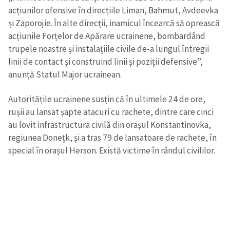
acțiunilor ofensive în direcțiile Liman, Bahmut, Avdeevka
și Zaporojie. În alte direcții, inamicul încearcă să oprească
acțiunile Forțelor de Apărare ucrainene, bombardând
trupele noastre și instalațiile civile de-a lungul întregii
linii de contact și construind linii și poziții defensive”,
anunță Statul Major ucrainean.
Autoritățile ucrainene susțin că în ultimele 24 de ore,
rușii au lansat șapte atacuri cu rachete, dintre care cinci
au lovit infrastructura civilă din orașul Konstantinovka,
regiunea Donețk, și a tras 79 de lansatoare de rachete, în
special în orașul Herson. Există victime în rândul civililor.