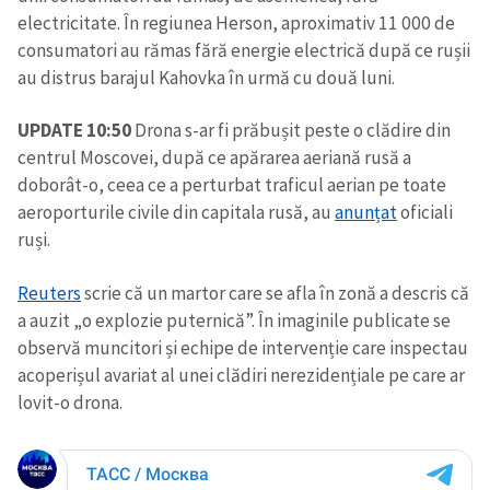
electricitate. În regiunea Herson, aproximativ 11 000 de
consumatori au rămas fără energie electrică după ce rușii
au distrus barajul Kahovka în urmă cu două luni.
UPDATE 10:50
Drona s-ar fi prăbușit peste o clădire din
centrul Moscovei, după ce apărarea aeriană rusă a
doborât-o, ceea ce a perturbat traficul aerian pe toate
aeroporturile civile din capitala rusă, au
anunțat
oficiali
ruși.
Reuters
scrie că un martor care se afla în zonă a descris că
a auzit „o explozie puternică”. În imaginile publicate se
observă muncitori și echipe de intervenție care inspectau
acoperișul avariat al unei clădiri nerezidențiale pe care ar
lovit-o drona.