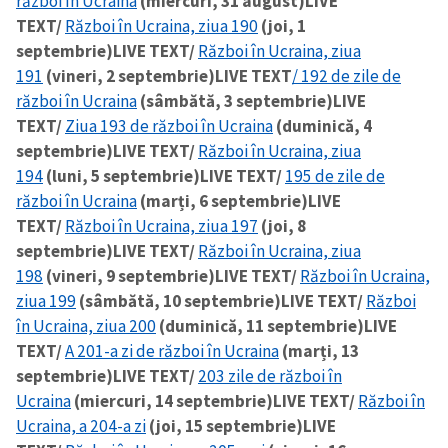
război în Ucraina
(miercuri, 31 august)
LIVE
TEXT/
Război în Ucraina, ziua 190
(joi, 1
septembrie)
LIVE TEXT/
Război în Ucraina, ziua
191
(vineri, 2 septembrie)
LIVE TEXT
/ 192 de zile de
război în Ucraina
(sâmbătă, 3 septembrie)
LIVE
TEXT/
Ziua 193 de război în Ucraina
(duminică, 4
septembrie)
LIVE TEXT/
Război în Ucraina, ziua
194
(luni, 5 septembrie)
LIVE TEXT/
195 de zile de
război în Ucraina
(marți, 6 septembrie)
LIVE
TEXT/
Război în Ucraina, ziua 197
(joi, 8
septembrie)
LIVE TEXT/
Război în Ucraina, ziua
198
(vineri, 9 septembrie)
LIVE TEXT/
Război în Ucraina,
ziua 199
(sâmbătă, 10 septembrie)
LIVE TEXT/
Război
în Ucraina, ziua 200
(duminică, 11 septembrie)
LIVE
TEXT/
A 201-a zi de război în Ucraina
(marți, 13
septembrie)
LIVE TEXT/
203 zile de război în
Ucraina
(miercuri, 14 septembrie)
LIVE TEXT/
Război în
Ucraina, a 204-a zi
(joi, 15 septembrie)
LIVE