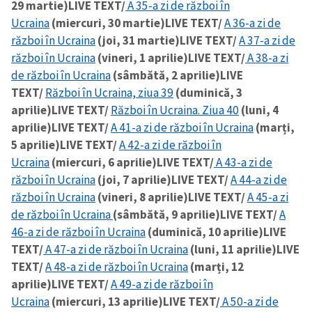
29 martie)
LIVE TEXT/
A 35-a zi de război în
Ucraina
(miercuri, 30 martie)
LIVE TEXT/
A 36-a zi de
război în Ucraina
(joi, 31 martie)
LIVE TEXT/
A 37-a zi de
SUSȚINE
război în Ucraina
(vineri, 1 aprilie)
LIVE TEXT/
A 38-a zi
de război în Ucraina
(sâmbătă, 2 aprilie)
LIVE
TEXT/
Război în Ucraina, ziua 39
(duminică, 3
aprilie)
LIVE TEXT/
Război în Ucraina. Ziua 40
(luni, 4
aprilie)
LIVE TEXT/
A 41-a zi de război în Ucraina
(marți,
5 aprilie)
LIVE TEXT/
A 42-a zi de război în
Ucraina
(miercuri, 6 aprilie)
LIVE TEXT/
A 43-a zi de
război în Ucraina
(joi, 7 aprilie)
LIVE TEXT/
A 44-a zi de
război în Ucraina
(vineri, 8 aprilie)
LIVE TEXT/
A 45-a zi
de război în Ucraina
(sâmbătă, 9 aprilie)
LIVE TEXT/
A
46-a zi de război în Ucraina
(duminică, 10 aprilie)
LIVE
TEXT/
A 47-a zi de război în Ucraina
(luni, 11 aprilie)
LIVE
TEXT/
A 48-a zi de război în Ucraina
(marți, 12
aprilie)
LIVE TEXT/
A 49-a zi de război în
Ucraina
(miercuri, 13 aprilie)
LIVE TEXT/
A 50-a zi de