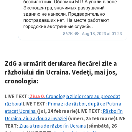
CONTACT SURSĂ
Sursă anonimă
Nume
+ Numele meu
Email
+ Emailul meu
ZdG a urmărit derularea fiecărei zile a
Telefon
+ Telefon personal
războiului din Ucraina.
Vedeți, mai jos,
cronologia:
Am citit și sunt de
acord cu
politica de
confidențialitate
.
LIVE TEXT:
Ziua 0.
Cronologia zilelor care au precedat
războiul
LIVE TEXT:
Prima zi de război, după ce Putin a
TRIMITE ȘTIREA
atacat Ucraina.
(joi, 24 februarie)
LIVE TEXT:
Război în
Ucraina. Ziua a doua a invaziei
(vineri, 25 februarie)
LIVE
TEXT:
Ziua a treia de război în Ucraina
(sâmbătă, 26