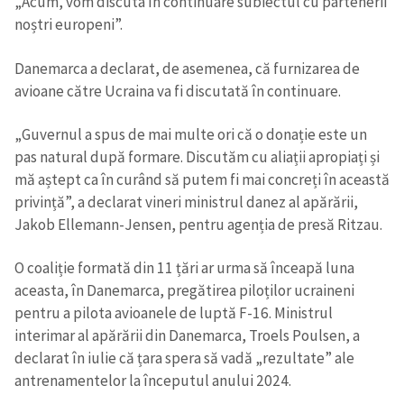
„Acum, vom discuta în continuare subiectul cu partenerii
noștri europeni”.
Danemarca a declarat, de asemenea, că furnizarea de
avioane către Ucraina va fi discutată în continuare.
„Guvernul a spus de mai multe ori că o donație este un
pas natural după formare. Discutăm cu aliații apropiați și
mă aștept ca în curând să putem fi mai concreți în această
privință”, a declarat vineri ministrul danez al apărării,
Jakob Ellemann-Jensen, pentru agenția de presă Ritzau.
O coaliție formată din 11 țări ar urma să înceapă luna
aceasta, în Danemarca, pregătirea piloților ucraineni
pentru a pilota avioanele de luptă F-16. Ministrul
interimar al apărării din Danemarca, Troels Poulsen, a
declarat în iulie că țara spera să vadă „rezultate” ale
antrenamentelor la începutul anului 2024.