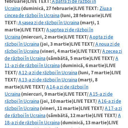
februarie)
LIVE TEXT:
A patra zi de război în
Ucraina
(duminică, 27 februarie)
LIVE TEXT:
Ziua a
cincea de război în Ucraina
(luni, 28 februarie)
LIVE
TEXT:
A șasea zi de război în Ucraina
(marți, 1
martie)
LIVE TEXT/
A șaptea zi de război în
Ucraina
(miercuri, 2 martie)
LIVE TEXT/
A opta zi de
război în Ucraina
(joi, 3 martie)
LIVE TEXT/
A noua zi de
război în Ucraina
(vineri, 4 martie)
LIVE TEXT/
A zecea zi
de război în Ucraina
(sâmbătă, 5 martie)
LIVE TEXT/
A
11-a zi de război în Ucraina
(duminică, 6 martie)
LIVE
TEXT/
A 12-a zi de război în Ucraina
(luni, 7 martie)
LIVE
TEXT/
A 13-a zi de război în Ucraina
(marți, 8
martie)
LIVE TEXT/
A 14-a zi de război în
Ucraina
(miercuri, 9 martie)
LIVE TEXT/
A 15-a zi de
război în Ucraina
(joi, 10 martie)
LIVE TEXT/
A 16-a zi de
război în Ucraina
(vineri, 11 martie)
LIVE TEXT/
A 17-a zi
de război în Ucraina
(sâmbătă, 12 martie)
LIVE TEXT/
A
18-a zi de război în Ucraina
(duminică, 13 martie)
LIVE