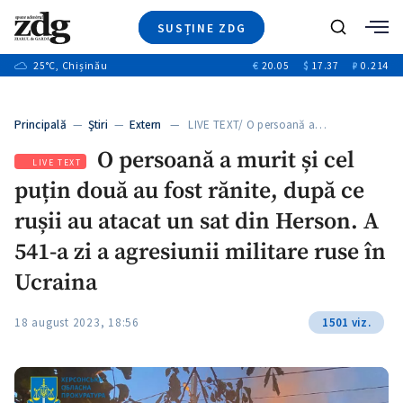
SUSȚINE ZDG
Caută
+2
25
°C
, Chișinău
€
20.05
$
17.37
₽
0.214
Ştiri
+7
+3
Investigatii
Banii tăi
+3
Principală
—
Ştiri
—
Extern
— LIVE TEXT/ O persoană a…
Video
+1
+1
O persoană a murit și cel
Special
LIVE TEXT
puțin două au fost rănite, după ce
Blog
+2
ZdGust
rușii au atacat un sat din Herson. A
541-a zi a agresiunii militare ruse în
Ucraina
18 august 2023, 18:56
1501 viz.