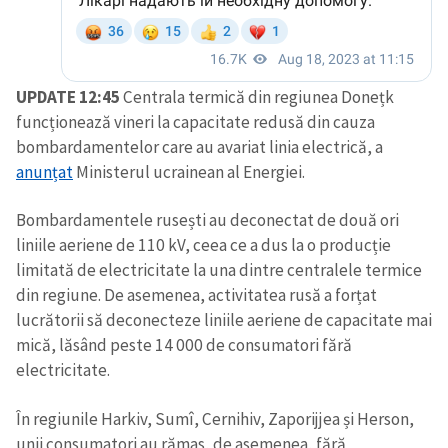
UPDATE 12:45
Centrala termică din regiunea Donețk
funcționează vineri la capacitate redusă din cauza
bombardamentelor care au avariat linia electrică, a
anunțat
Ministerul ucrainean al Energiei.
Bombardamentele rusești au deconectat de două ori
liniile aeriene de 110 kV, ceea ce a dus la o producție
limitată de electricitate la una dintre centralele termice
din regiune. De asemenea, activitatea rusă a forțat
lucrătorii să deconecteze liniile aeriene de capacitate mai
mică, lăsând peste 14 000 de consumatori fără
electricitate.
În regiunile Harkiv, Sumî, Cernihiv, Zaporijjea și Herson,
unii consumatori au rămas, de asemenea, fără