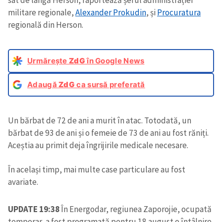
sat de lângă Herson, raportează șeful administrației
militare regionale,
Alexander Prokudin
, și
Procuratura
regională din Herson.
Urmărește
ZdG
în Google News
Adaugă
ZdG
ca sursă preferată
Un bărbat de 72 de ani a murit în atac. Totodată, un
bărbat de 93 de ani și o femeie de 73 de ani au fost răniți.
Aceștia au primit deja îngrijirile medicale necesare.
În același timp, mai multe case particulare au fost
avariate.
UPDATE 19:38
În Energodar, regiunea Zaporojie, ocupată
temporar, a fost programată pentru 18 august o întâlnire