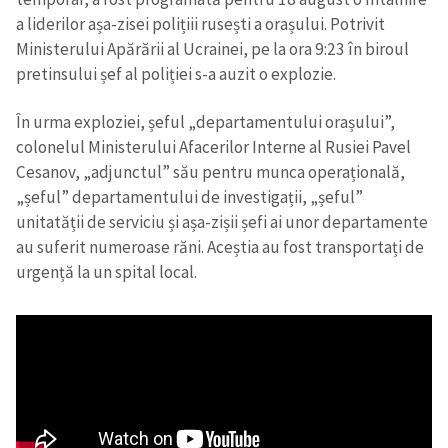
a liderilor așa-zisei polițiii rusești a orașului. Potrivit
Ministerului Apărării al Ucrainei, pe la ora 9:23 în biroul
pretinsului șef al poliției s-a auzit o explozie.
În urma exploziei, șeful „departamentului orașului”,
colonelul Ministerului Afacerilor Interne al Rusiei Pavel
Cesanov, „adjunctul” său pentru munca operațională,
„șeful” departamentului de investigații, „șeful”
unitatății de serviciu și așa-zișii șefi ai unor departamente
au suferit numeroase răni. Aceștia au fost transportați de
urgență la un spital local.