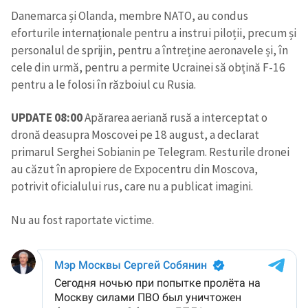
Danemarca și Olanda, membre NATO, au condus
eforturile internaționale pentru a instrui piloții, precum și
personalul de sprijin, pentru a întreține aeronavele și, în
cele din urmă, pentru a permite Ucrainei să obțină F-16
pentru a le folosi în războiul cu Rusia.
UPDATE 08:00
Apărarea aeriană rusă a interceptat o
ȘTIREA MEA
dronă deasupra Moscovei pe 18 august, a declarat
Titlu știre
+ Adaugă titlu
primarul Serghei Sobianin pe Telegram. Resturile dronei
au căzut în apropiere de Expocentru din Moscova,
potrivit oficialului rus, care nu a publicat imagini.
Fotografie
+ Încarcă imagine
Nu au fost raportate victime.
Link media
+ Link media
Mesajul știrei
+ Mesajul știrei