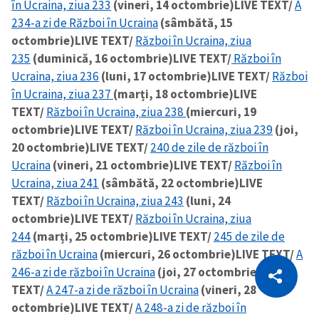
în Ucraina, ziua 233
(vineri, 14 octombrie)
LIVE TEXT/
A
234-a zi de Război în Ucraina
(sâmbătă, 15
octombrie)
LIVE TEXT/
Război în Ucraina, ziua
235
(duminică, 16 octombrie)
LIVE TEXT/
Război în
Ucraina, ziua 236
(luni, 17 octombrie)
LIVE TEXT/
Război
în Ucraina, ziua 237
(marți, 18 octombrie)
LIVE
TEXT/
Război în Ucraina, ziua 238
(miercuri, 19
octombrie)
LIVE TEXT/
Război în Ucraina, ziua 239
(joi,
20 octombrie)
LIVE TEXT/
240 de zile de război în
Ucraina
(vineri, 21 octombrie)
LIVE TEXT/
Război în
Ucraina, ziua 241
(sâmbătă, 22 octombrie)
LIVE
TEXT/
Război în Ucraina, ziua 243
(luni, 24
octombrie)
LIVE TEXT/
Război în Ucraina, ziua
244
(marți, 25 octombrie)
LIVE TEXT/
245 de zile de
război în Ucraina
(miercuri, 26 octombrie)
LIVE TEXT/
A
CITEȘTE
246-a zi de război în Ucraina
(joi, 27 octombrie)
LIVE
Citește articolul
Copiază Link
TEXT/
A 247-a zi de război în Ucraina
(vineri, 28
octombrie)
LIVE TEXT/
A 248-a zi de război în