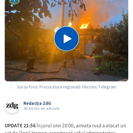
Sursa foto: Procuratura regională Herson/ Telegram
Redacția ZdG
38.66 mii de articole
UPDATE 21:56
În jurul orei 20:00, armata rusă a atacat un